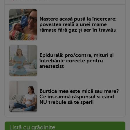
Naștere acasă pusă la încercare:
povestea reală a unei mame
rămase fără gaz și aer în travaliu
Epidurală: pro/contra, mituri și
întrebările corecte pentru
anestezist
Burtica mea este mică sau mare?
Ce înseamnă răspunsul și când
NU trebuie să te sperii
Listă cu grădinițe