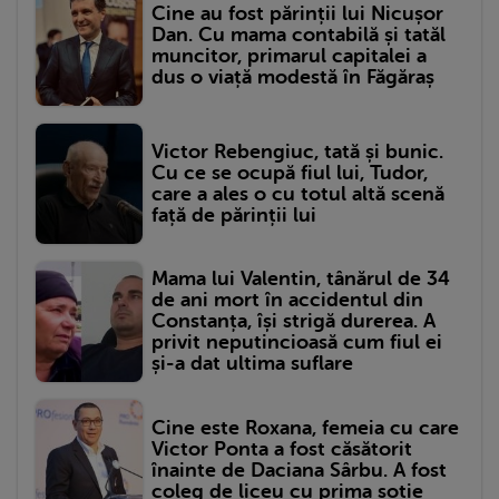
Cine au fost părinții lui Nicușor
Dan. Cu mama contabilă și tatăl
muncitor, primarul capitalei a
dus o viață modestă în Făgăraș
Victor Rebengiuc, tată și bunic.
Cu ce se ocupă fiul lui, Tudor,
care a ales o cu totul altă scenă
față de părinții lui
Mama lui Valentin, tânărul de 34
de ani mort în accidentul din
Constanța, își strigă durerea. A
privit neputincioasă cum fiul ei
și-a dat ultima suflare
Cine este Roxana, femeia cu care
Victor Ponta a fost căsătorit
înainte de Daciana Sârbu. A fost
coleg de liceu cu prima soție