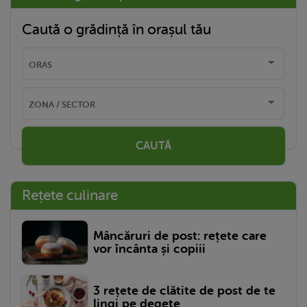
Caută o grădință în orașul tău
CAUTĂ
Rețete culinare
Mâncăruri de post: rețete care
vor încânta și copiii
3 rețete de clătite de post de te
lingi pe degete