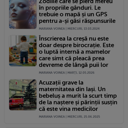
Zodiile care se pierd mereu
în propriile gânduri. Le
trebuie o mapă și un GPS
pentru a-și găsi răspunsurile
MARIANA VOINEA | MIERCURI, 13.03.2024
Înscrierea la creșă nu este
doar despre birocrație. Este
o luptă internă a mamelor
care simt că pleacă prea
devreme de lângă puii lor
MARIANA VOINEA | MARŢI, 12.05.2026
Acuzații grave la
maternitatea din Iași. Un
bebeluș a murit la scurt timp
de la naștere și părinții susțin
că este vina medicilor
MARIANA VOINEA | MIERCURI, 25.06.2025