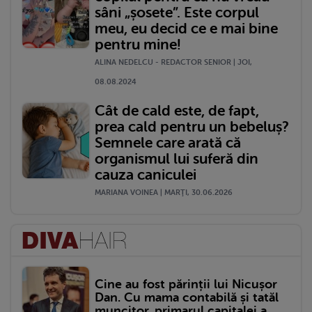
sâni „șosete”. Este corpul
meu, eu decid ce e mai bine
pentru mine!
ALINA NEDELCU - REDACTOR SENIOR | JOI,
08.08.2024
Cât de cald este, de fapt,
prea cald pentru un bebeluș?
Semnele care arată că
organismul lui suferă din
cauza caniculei
MARIANA VOINEA | MARŢI, 30.06.2026
Cine au fost părinții lui Nicușor
Dan. Cu mama contabilă și tatăl
muncitor, primarul capitalei a