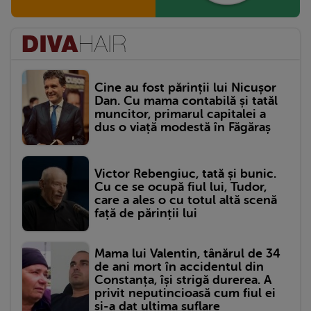
Cine au fost părinții lui Nicușor
Dan. Cu mama contabilă și tatăl
muncitor, primarul capitalei a
dus o viață modestă în Făgăraș
Victor Rebengiuc, tată și bunic.
Cu ce se ocupă fiul lui, Tudor,
care a ales o cu totul altă scenă
față de părinții lui
Mama lui Valentin, tânărul de 34
de ani mort în accidentul din
Constanța, își strigă durerea. A
privit neputincioasă cum fiul ei
și-a dat ultima suflare