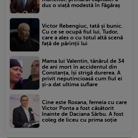
dus o viață modestă în Făgăraș
Victor Rebengiuc, tată și bunic.
Cu ce se ocupă fiul lui, Tudor,
care a ales o cu totul altă scenă
față de părinții lui
Mama lui Valentin, tânărul de 34
de ani mort în accidentul din
Constanța, își strigă durerea. A
privit neputincioasă cum fiul ei
și-a dat ultima suflare
Cine este Roxana, femeia cu care
Victor Ponta a fost căsătorit
înainte de Daciana Sârbu. A fost
coleg de liceu cu prima soție