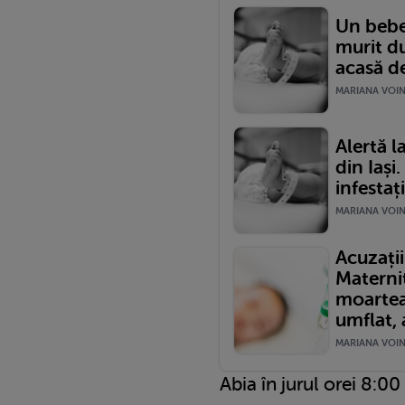
Un bebel
murit du
acasă de
MARIANA VOINE
Alertă l
din Iași
infestaț
MARIANA VOINE
Acuzații
Materni
moartea
umflat, a
MARIANA VOINE
Abia în jurul orei 8:0