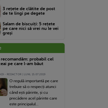
3 rețete de clătite de post
de te lingi pe degete
Salam de biscuiți: 5 rețete
pe care nici să vrei nu le vei
greși
e
 recomandăm: probabil cel
eai pe care l-am băut
DI - REDACTOR | LUNI, 15.07.2019
O regulă importantă pe care
trebuie să o respecți atunci
când ești părinte, și cu
precădere acel părinte care
este principalul...