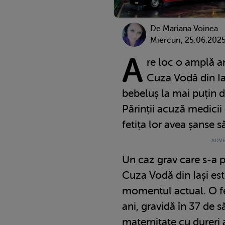
De
Mariana Voinea
Miercuri, 25.06.202
A
re loc o amplă a
Cuza Vodă din Ia
bebeluș la mai puțin d
Părinții acuză medicii 
fetița lor avea șanse s
Un caz grav care s-a p
Cuza Vodă din Iași est
momentul actual. O fe
ani, gravidă în 37 de 
maternitate cu dureri