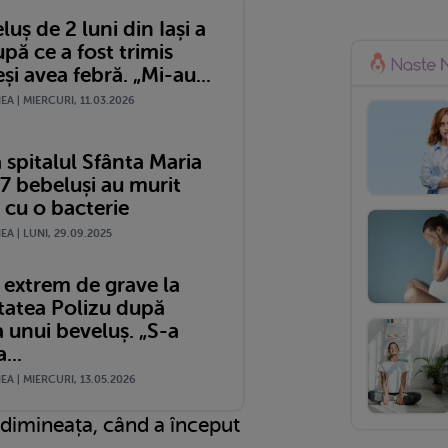
uș de 2 luni din Iași a
pă ce a fost trimis
și avea febră. „Mi-au...
A | MIERCURI, 11.03.2026
a spitalul Sfânta Maria
. 7 bebeluși au murit
i cu o bacterie
A | LUNI, 29.09.2025
 extrem de grave la
tatea Polizu după
 unui beveluș. „S-a
...
A | MIERCURI, 13.05.2026
0 dimineața, când a început