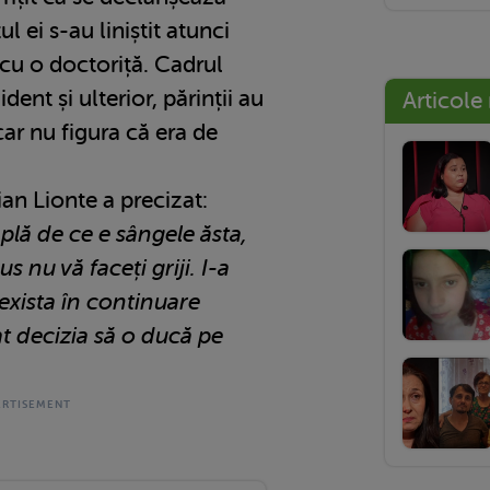
l ei s-au liniștit atunci
cu o doctoriță. Cadrul
ent și ulterior, părinții au
Articole
ar nu figura că era de
ian Lionte a precizat:
plă de ce e sângele ăsta,
 nu vă faceți griji. I-a
exista în continuare
at decizia să o ducă pe