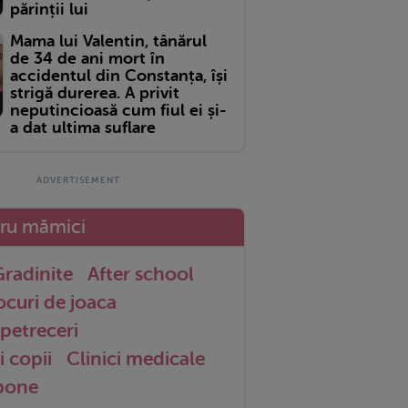
părinții lui
Mama lui Valentin, tânărul
de 34 de ani mort în
accidentul din Constanța, își
strigă durerea. A privit
neputincioasă cum fiul ei și-
a dat ultima suflare
tru mămici
radinite
After school
ocuri de joaca
petreceri
i copii
Clinici medicale
 bone