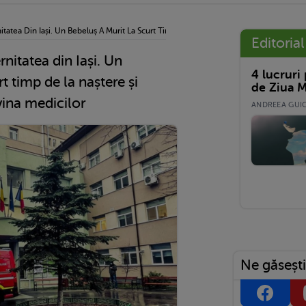
itatea Din Iași. Un Bebeluș A Murit La Scurt Timp De La Naștere Și Părinții Susțin Că 
Editorial
rnitatea din Iași. Un
4 lucruri
t timp de la naștere și
de Ziua M
 vina medicilor
ANDREEA GUICĂ
Ne găsești