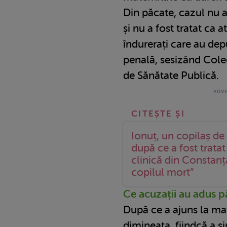
Din păcate, cazul nu a
și nu a fost tratat ca a
îndurerați care au dep
penală, sesizând Coleg
de Sănătate Publică.
Ionuț, un copilaș de
după ce a fost tratat
clinică din Constanț
copilul mort”
Ce acuzații au adus p
După ce a ajuns la mate
dimineața, fiindcă a s