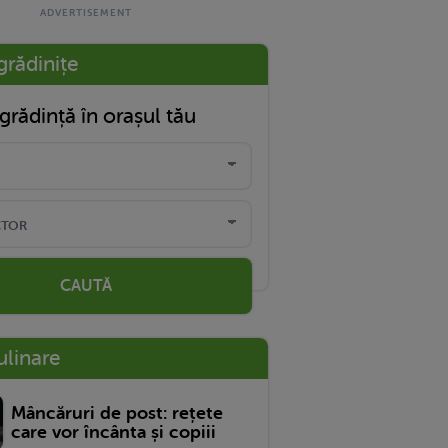
grădinițe
grădință în orașul tău
CAUTĂ
ulinare
Mâncăruri de post: rețete
care vor încânta și copiii