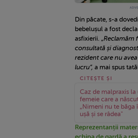
Din păcate, s-a dovedit
bebelușul a fost decl
asfixierii. „
Reclamăm fa
consultată și diagnos
rezident care nu avea 
lucru”,
a mai spus tatăl
Caz de malpraxis la 
femeie care a născut
„Nimeni nu te băga î
ușă și se râdea"
Reprezentanții matern
echipa de gardă a re