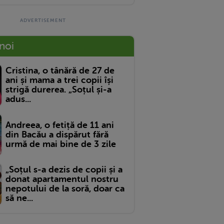
 noi
Cristina, o tânără de 27 de
ani și mama a trei copii își
strigă durerea. „Soțul și-a
adus...
Andreea, o fetiță de 11 ani
din Bacău a dispărut fără
urmă de mai bine de 3 zile
„Soțul s-a dezis de copii și a
donat apartamentul nostru
nepotului de la soră, doar ca
să ne...