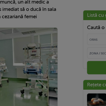
muncă, un alt medic a
s imediat să o ducă în sala
Listă cu 
că cezariană femei
Caută o 
Rețete c