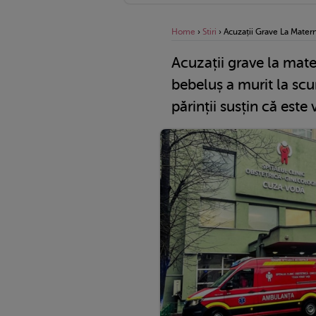
Home
›
Stiri
›
Acuzații Grave La Matern
Acuzații grave la mate
bebeluș a murit la scur
părinții susțin că este