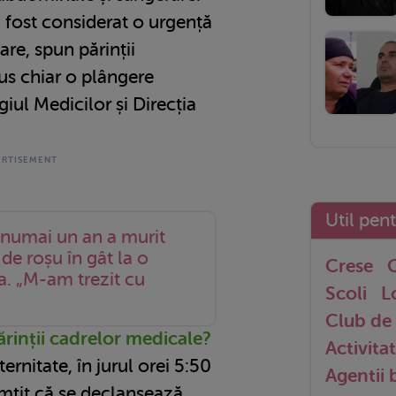
 fost considerat o urgență
tare, spun părinții
us chiar o plângere
iul Medicilor și Direcția
Util pen
 numai un an a murit
 de roșu în gât la o
Crese
G
a. „M-am trezit cu
Scoli
L
Club de 
ărinții cadrelor medicale?
Activitat
rnitate, în jurul orei 5:50
Agentii
imțit că se declanșează