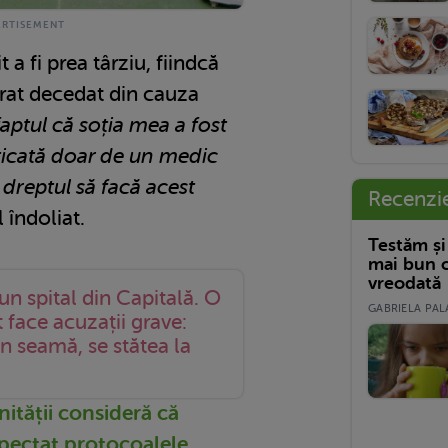
 a fi prea târziu, fiindcă
arat decedat din cauza
ptul că soția mea a fost
ticată doar de un medic
dreptul să facă acest
Recenzi
 îndoliat.
Testăm și
mai bun c
vreodată
un spital din Capitală. O
GABRIELA PALA
 face acuzații grave:
n seamă, se stătea la
ității consideră că
spectat protocoalele