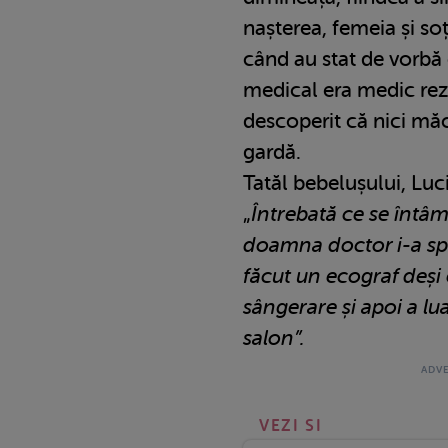
nașterea, femeia și soțu
când au stat de vorbă 
medical era medic rezid
descoperit că nici măc
gardă.
Tatăl bebelușului, Luc
„
Întrebată ce se întâm
doamna doctor i-a spus
făcut un ecograf deși 
sângerare și apoi a lu
salon”.
VEZI SI