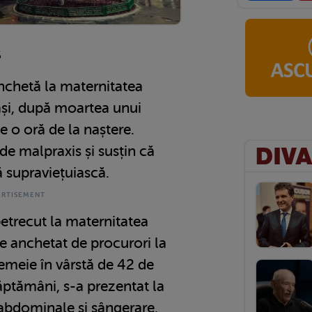
5
nchetă la maternitatea
și, după moartea unui
e o oră de la naștere.
de malpraxis și susțin că
ă supraviețuiască.
etrecut la maternitatea
e anchetat de procurori la
meie în vârstă de 42 de
săptămâni, s-a prezentat la
 abdominale și sângerare.