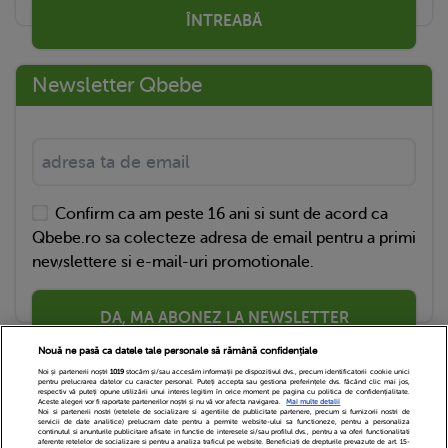
ÎNTREABĂ
Newsletter Qbebe
Confirm ca am peste 16 ani si sunt de acord ca
Qbebe.ro sa colecteze adresa de email pentru a primi
newslettere si e-mail-uri promotionale.
DA, MA ABONEZ LA NEWSLETTER
Nouă ne pasă ca datele tale personale să rămână confidențiale
Noi și partenerii noștri
1019
stocăm și/sau accesăm informații pe dispozitivul dvs., precum identificatorii cookie unici
pentru prelucrarea datelor cu caracter personal. Puteți accepta sau gestiona preferințele dvs. făcând clic mai jos,
respectiv vă puteți opune utilizării unui interes legitim în orice moment pe pagina cu politica de confidențialitate.
Aceste alegeri vor fi raportate partenerilor noștri și nu vă vor afecta navigarea.
Mai multe detalii
Noi si partenerii nostri (retelele de socializare si agentiile de publicitate partenere, precum si furnizorii nostri de
servicii de date analitice) prelucram date pentru a permite website-ului sa functioneze, pentru a personaliza
continutul si anunturile publicitare afisate in functie de interesele si/sau profilul dvs., pentru a va oferi functionalitati
aferente retelelor de socializare si pentru a analiza traficul pe website. Beneficiati de drepturile prevazute de art. 15-