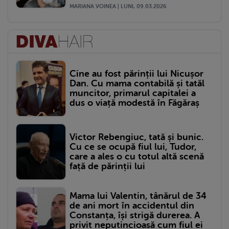
MARIANA VOINEA | LUNI, 09.03.2026
Cine au fost părinții lui Nicușor
Dan. Cu mama contabilă și tatăl
muncitor, primarul capitalei a
dus o viață modestă în Făgăraș
Victor Rebengiuc, tată și bunic.
Cu ce se ocupă fiul lui, Tudor,
care a ales o cu totul altă scenă
față de părinții lui
Mama lui Valentin, tânărul de 34
de ani mort în accidentul din
Constanța, își strigă durerea. A
privit neputincioasă cum fiul ei