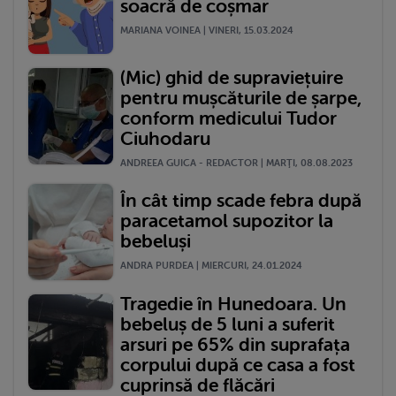
soacră de coșmar
MARIANA VOINEA | VINERI, 15.03.2024
(Mic) ghid de supraviețuire
pentru mușcăturile de șarpe,
conform medicului Tudor
Ciuhodaru
ANDREEA GUICA - REDACTOR | MARŢI, 08.08.2023
În cât timp scade febra după
paracetamol supozitor la
bebeluși
ANDRA PURDEA | MIERCURI, 24.01.2024
Tragedie în Hunedoara. Un
bebeluș de 5 luni a suferit
arsuri pe 65% din suprafața
corpului după ce casa a fost
cuprinsă de flăcări