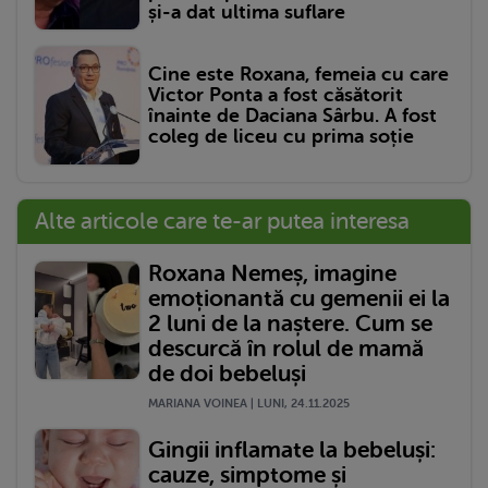
și-a dat ultima suflare
Cine este Roxana, femeia cu care
Victor Ponta a fost căsătorit
înainte de Daciana Sârbu. A fost
coleg de liceu cu prima soție
Alte articole care te-ar putea interesa
Roxana Nemeș, imagine
emoționantă cu gemenii ei la
2 luni de la naștere. Cum se
descurcă în rolul de mamă
de doi bebeluși
MARIANA VOINEA | LUNI, 24.11.2025
Gingii inflamate la bebeluși:
cauze, simptome și