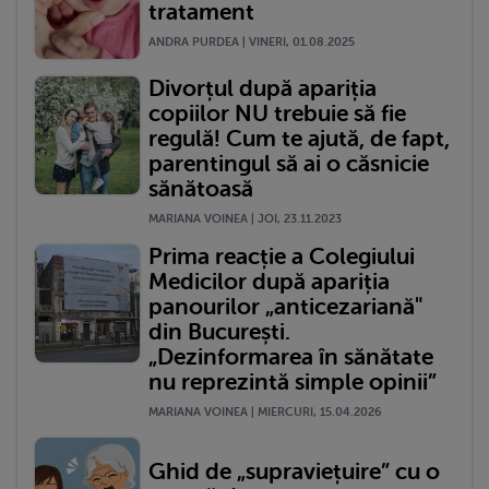
tratament
ANDRA PURDEA | VINERI, 01.08.2025
Divorțul după apariția
copiilor NU trebuie să fie
regulă! Cum te ajută, de fapt,
parentingul să ai o căsnicie
sănătoasă
MARIANA VOINEA | JOI, 23.11.2023
Prima reacție a Colegiului
Medicilor după apariția
panourilor „anticezariană"
din București.
„Dezinformarea în sănătate
nu reprezintă simple opinii”
MARIANA VOINEA | MIERCURI, 15.04.2026
Ghid de „supraviețuire” cu o