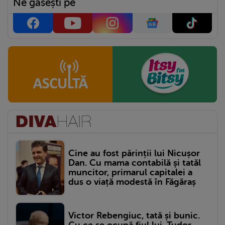
Ne găsești pe
Cine au fost părinții lui Nicușor
Dan. Cu mama contabilă și tatăl
muncitor, primarul capitalei a
dus o viață modestă în Făgăraș
Victor Rebengiuc, tată și bunic.
Cu ce se ocupă fiul lui, Tudor,