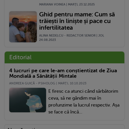
MARIANA VOINEA | MARŢI, 23.12.2025
Ghid pentru mame: Cum să
trăiești în liniște și pace cu
infertilitatea
ALINA NEDELCU - REDACTOR SENIOR | JOI,
24.08.2023
Editorial
4 lucruri pe care le-am conștientizat de Ziua
Mondială a Sănătății Mintale
ANDREEA GUICĂ - PSIHOLOG | MARŢI, 10.10.2023
E firesc ca atunci când sărbătorim
ceva, să ne gândim mai în
profunzime la lucrul respectiv. Așa
se face că încă...