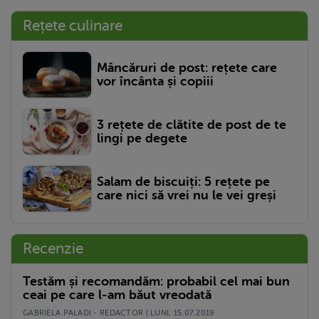
Rețete culinare
Mâncăruri de post: rețete care
vor încânta și copiii
3 rețete de clătite de post de te
lingi pe degete
Salam de biscuiți: 5 rețete pe
care nici să vrei nu le vei greși
Recenzie
Testăm și recomandăm: probabil cel mai bun
ceai pe care l-am băut vreodată
GABRIELA PALADI - REDACTOR | LUNI, 15.07.2019