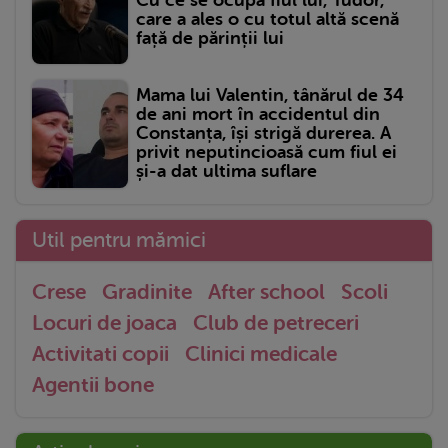
care a ales o cu totul altă scenă
față de părinții lui
Mama lui Valentin, tânărul de 34
de ani mort în accidentul din
Constanța, își strigă durerea. A
privit neputincioasă cum fiul ei
și-a dat ultima suflare
Util pentru mămici
Crese
Gradinite
After school
Scoli
Locuri de joaca
Club de petreceri
Activitati copii
Clinici medicale
Agentii bone