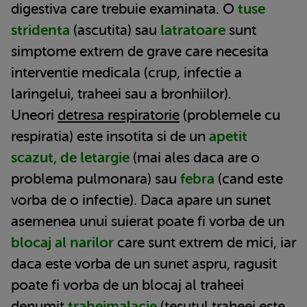
digestiva care trebuie examinata. O
tuse
stridenta
(ascutita) sau
latratoare
sunt
simptome extrem de grave care necesita
interventie medicala (crup, infectie a
laringelui, traheei sau a bronhiilor).
Uneori
detresa respiratorie
(problemele cu
respiratia) este insotita si de un
apetit
scazut, de letargie
(mai ales daca are o
problema pulmonara) sau
febra
(cand este
vorba de o infectie). Daca apare un sunet
asemenea unui suierat poate fi vorba de un
blocaj al narilor
care sunt extrem de mici, iar
daca este vorba de un sunet aspru, ragusit
poate fi vorba de un blocaj al traheei
denumit
traheimalacie
(tesutul traheei este