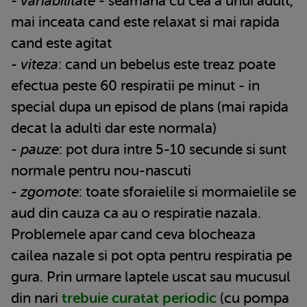
-
variabilitate
- seamana cu cea a unui adult,
mai inceata cand este relaxat si mai rapida
cand este agitat
-
viteza
: cand un bebelus este treaz poate
efectua peste 60 respiratii pe minut - in
special dupa un episod de plans (mai rapida
decat la adulti dar este normala)
-
pauze
: pot dura intre 5-10 secunde si sunt
normale pentru nou-nascuti
-
zgomote
: toate sforaielile si mormaielile se
aud din cauza ca au o respiratie nazala.
Problemele apar cand ceva blocheaza
cailea nazale si pot opta pentru respiratia pe
gura. Prin urmare laptele uscat sau mucusul
din nari
trebuie curatat periodic
(cu pompa