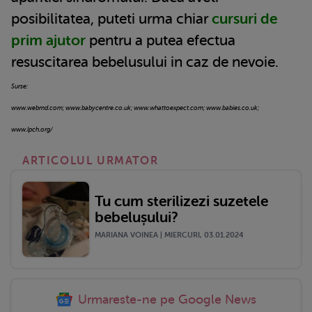
posibilitatea, puteti urma chiar
cursuri de
prim ajutor
pentru a putea efectua
resuscitarea bebelusului in caz de nevoie.
Surse:
www.webmd.com; www.babycentre.co.uk; www.whattoexpect.com; www.babies.co.uk;
www.lpch.org/
ARTICOLUL URMATOR
Tu cum sterilizezi suzetele
bebelușului?
MARIANA VOINEA | MIERCURI, 03.01.2024
Urmareste-ne pe Google News