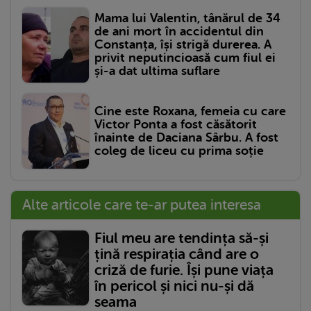
Mama lui Valentin, tânărul de 34
de ani mort în accidentul din
Constanța, își strigă durerea. A
privit neputincioasă cum fiul ei
și-a dat ultima suflare
Cine este Roxana, femeia cu care
Victor Ponta a fost căsătorit
înainte de Daciana Sârbu. A fost
coleg de liceu cu prima soție
Alte articole care te-ar putea interesa
Fiul meu are tendința să-și
țină respirația când are o
criză de furie. Își pune viața
în pericol și nici nu-și dă
seama