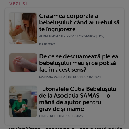
VEZI SI
Grăsimea corporală a
bebelușului: când ar trebui să
te îngrijoreze
ALINA NEDELCU - REDACTOR SENIOR | JOI,
03.10.2024
De ce se descuamează pielea
bebelușului meu și ce pot să
fac în acest sens?
MARIANA VOINEA | MIERCURI, 07.02.2024
Tutorialele Cutia Bebelușului
de la Asociația SAMAS – o
mână de ajutor pentru
gravide și mame
QBEBE.RO | LUNI, 16.06.2025