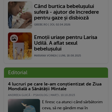
Când burtica bebelușului
suferă - ajutor de încredere
pentru gaze și disbioză
QBEBE.RO | JOI, 02.04.2026
Emoții uriașe pentru Larisa
Udilă. A aflat sexul
bebelușului
MARIANA VOINEA | LUNI, 18.08.2025
Editorial
4 lucruri pe care le-am conștientizat de Ziua
Mondială a Sănătății Mintale
ANDREEA GUICĂ - PSIHOLOG | MARŢI, 10.10.2023
E firesc ca atunci când sărbătorim
ceva, să ne gândim mai în