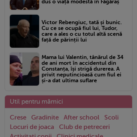
dus o viață modestă în Făgăraș
Victor Rebengiuc, tată și bunic.
Cu ce se ocupă fiul lui, Tudor,
care a ales o cu totul altă scenă
față de părinții lui
Mama lui Valentin, tânărul de 34
de ani mort în accidentul din
Constanța, își strigă durerea. A
privit neputincioasă cum fiul ei
și-a dat ultima suflare
Util pentru mămici
Crese
Gradinite
After school
Scoli
Locuri de joaca
Club de petreceri
Activitati copii
Clinici medicale