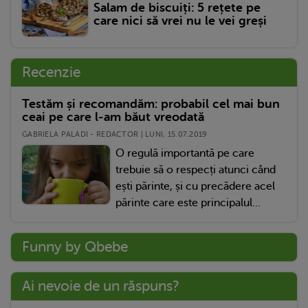
Salam de biscuiți: 5 rețete pe
care nici să vrei nu le vei greși
Recenzie
Testăm și recomandăm: probabil cel mai bun
ceai pe care l-am băut vreodată
GABRIELA PALADI - REDACTOR | LUNI, 15.07.2019
O regulă importantă pe care
trebuie să o respecți atunci când
ești părinte, și cu precădere acel
părinte care este principalul...
Funny by Qbebe
Ai nevoie de un răspuns?