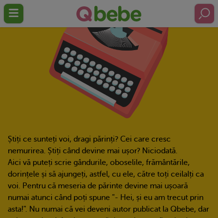
Știți ce sunteți voi, dragi părinți? Cei care cresc
nemurirea. Știți când devine mai ușor? Niciodată.
Aici vă puteți scrie gândurile, oboselile, frământările,
dorințele și să ajungeți, astfel, cu ele, către toți ceilalți ca
voi. Pentru că meseria de părinte devine mai ușoară
numai atunci când poți spune ”- Hei, și eu am trecut prin
asta!”. Nu numai că vei deveni autor publicat la Qbebe, dar