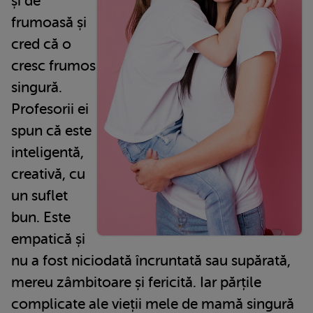
și de
frumoasă și
cred că o
cresc frumos
singură.
Profesorii ei
spun că este
inteligentă,
creativă, cu
un suflet
bun. Este
empatică și
nu a fost niciodată încruntată sau supărată,
mereu zâmbitoare și fericită. Iar părțile
complicate ale vieții mele de mamă singură