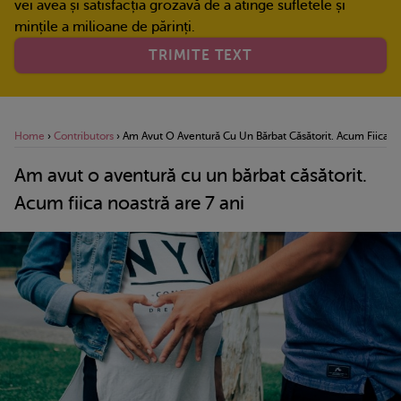
vei avea și satisfacția grozavă de a atinge sufletele și
mințile a milioane de părinți.
TRIMITE TEXT
Home
›
Contributors
›
Am Avut O Aventură Cu Un Bărbat Căsătorit. Acum Fiica No
Am avut o aventură cu un bărbat căsătorit.
Acum fiica noastră are 7 ani