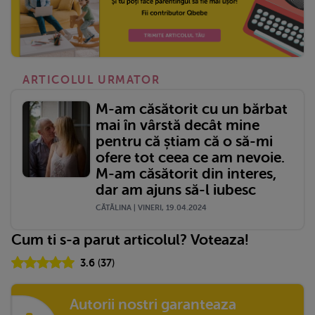
ARTICOLUL URMATOR
M-am căsătorit cu un bărbat
mai în vârstă decât mine
pentru că știam că o să-mi
ofere tot ceea ce am nevoie.
M-am căsătorit din interes,
dar am ajuns să-l iubesc
CĂTĂLINA | VINERI, 19.04.2024
Cum ti s-a parut articolul? Voteaza!
3.6
(
37
)
Autorii nostri garanteaza