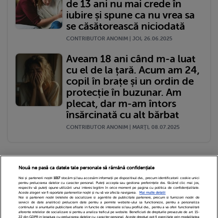
de 13 ani nu mai crede în
iubire și spune ca nu vrea sa
se căsătorească niciodată
CONTRIBUTOR ANONIM | JOI, 26.06.2025
Aveam 18 ani când m-a luat
cu el de la țară. Acum am 24,
copil în brațe și un ordin de
protecție în buzunar. Am
plecat, dar m-am întors
însărcinată cu alt bărbat
CONTRIBUTOR ANONIM | MARŢI, 08.07.2025
Nouă ne pasă ca datele tale personale să rămână confidențiale
Noi și partenerii noștri
1017
stocăm și/sau accesăm informații pe dispozitivul dvs., precum identificatorii cookie unici
pentru prelucrarea datelor cu caracter personal. Puteți accepta sau gestiona preferințele dvs. făcând clic mai jos,
respectiv vă puteți opune utilizării unui interes legitim în orice moment pe pagina cu politica de confidențialitate.
Aceste alegeri vor fi raportate partenerilor noștri și nu vă vor afecta navigarea.
Mai multe detalii
Noi si partenerii nostri (retelele de socializare si agentiile de publicitate partenere, precum si furnizorii nostri de
Echipa Editoriala
Newsletter
Contact
servicii de date analitice) prelucram date pentru a permite website-ului sa functioneze, pentru a personaliza
continutul si anunturile publicitare afisate in functie de interesele si/sau profilul dvs., pentru a va oferi functionalitati
aferente retelelor de socializare si pentru a analiza traficul pe website. Beneficiati de drepturile prevazute de art. 15-
22 din GDPR in legatura cu prelucrarea datelor cu caracter personal. Aceste drepturi pot fi exercitate prin modalitatea