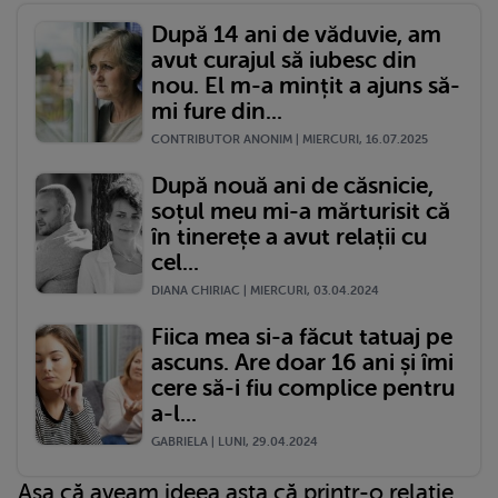
După 14 ani de văduvie, am
avut curajul să iubesc din
nou. El m-a mințit a ajuns să-
mi fure din...
CONTRIBUTOR ANONIM | MIERCURI, 16.07.2025
După nouă ani de căsnicie,
soțul meu mi-a mărturisit că
în tinerețe a avut relații cu
cel...
DIANA CHIRIAC | MIERCURI, 03.04.2024
Fiica mea si-a făcut tatuaj pe
ascuns. Are doar 16 ani și îmi
cere să-i fiu complice pentru
a-l...
GABRIELA | LUNI, 29.04.2024
Așa că aveam ideea asta că printr-o relație