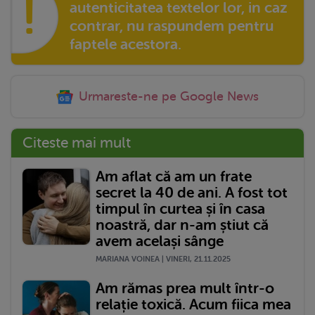
!
autenticitatea textelor lor, in caz
contrar, nu raspundem pentru
faptele acestora.
Urmareste-ne pe Google News
Citeste mai mult
Am aflat că am un frate
secret la 40 de ani. A fost tot
timpul în curtea și în casa
noastră, dar n-am știut că
avem același sânge
MARIANA VOINEA | VINERI, 21.11.2025
Am rămas prea mult într-o
relație toxică. Acum fiica mea