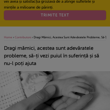
vei avea și satisfacția grozavă de a atinge sufletele și
mințile a milioane de părinți.
TRIMITE TEXT
Home
›
Contributors
›
Dragi Mămici, Acestea Sunt Adevăratele Probleme, Să-Ți Vez
Dragi mămici, acestea sunt adevăratele
probleme, să-ți vezi puiul în suferință și să
nu-l poți ajuta