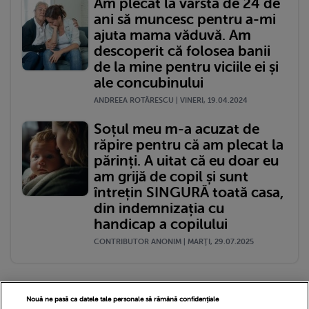
Am plecat la vârsta de 24 de
ani să muncesc pentru a-mi
ajuta mama văduvă. Am
descoperit că folosea banii
de la mine pentru viciile ei și
ale concubinului
ANDREEA ROTĂRESCU | VINERI, 19.04.2024
Soțul meu m-a acuzat de
răpire pentru că am plecat la
părinți. A uitat că eu doar eu
am grijă de copil și sunt
întrețin SINGURĂ toată casa,
din indemnizația cu
handicap a copilului
CONTRIBUTOR ANONIM | MARŢI, 29.07.2025
Nouă ne pasă ca datele tale personale să rămână confidențiale