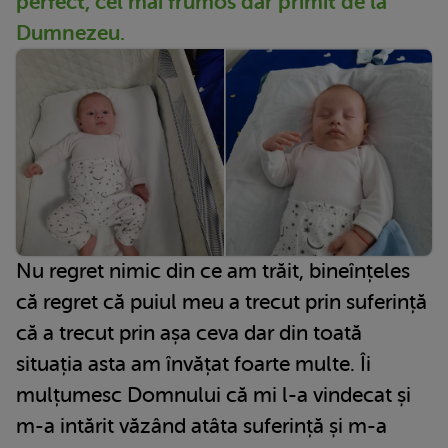
perfect, cel mai frumos dar primit de la
Dumnezeu.
Nu regret nimic din ce am trăit, bineînțeles
că regret că puiul meu a trecut prin suferință
că a trecut prin așa ceva dar din toată
situația asta am învățat foarte multe. Îi
mulțumesc Domnului că mi l-a vindecat și
m-a intărit văzând atâta suferință și m-a