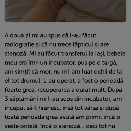
A doua zi mi au spus că i-au făcut
radiografie și că nu trece lăpticul și are
stenoză. Mi au făcut transferul la Iași, bebele
meu era într-un incubator, pus pe o targă,
am simțit că mor, nu mi-am luat ochii de la
el tot drumul. L-au operat, a fost o perioadă
foarte grea, recuperarea a durat mult. După
3 săptămâni mi l-au scos din incubator, am
început să-l hrănesc, însă tot vărsa și după
toată perioada grea avută am primit încă o
veste oribilă: încă o stenoză... deci tot nu