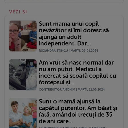
VEZI SI
Sunt mama unui copil
nevăzător și îmi doresc să
ajungă un adult
independent. Dar...
RUXANDRA STÎNGU | MARŢI, 09.01.2024
Am vrut să nasc normal dar
nu am putut. Medicul a
încercat să scoată copilul cu
forcepsul și...
CONTRIBUTOR ANONIM | MARŢI, 21.05.2024
Sunt o mamă ajunsă la
capătul puterilor. Am băiat și
fată, amândoi trecuți de 35
de ani care...