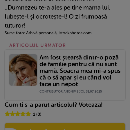
..Dumnezeu te-a ales pe tine mama lui.
Iubește-l și ocrotește-l! O zi frumoasă
tuturor!
Surse foto: Arhivă personală, istockphotos.com
ARTICOLUL URMATOR
Am fost ștearsă dintr-o poză
de familie pentru că nu sunt
mamă. Soacra mea mi-a spus
că o să apar și eu când voi
face un nepot
CONTRIBUTOR ANONIM | JOI, 31.07.2025
Cum ti s-a parut articolul? Voteaza!
1
(
0
)