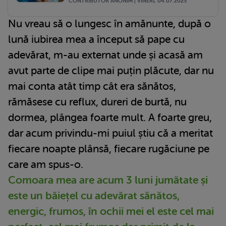
CONTRIBUTOR ANONIM | VINERI, 04.07.2025
Nu vreau să o lungesc în amănunte, după o
lună iubirea mea a început să pape cu
adevărat, m-au externat unde și acasă am
avut parte de clipe mai puțin plăcute, dar nu
mai conta atât timp cât era sănătos,
rămăsese cu reflux, dureri de burtă, nu
dormea, plângea foarte mult. A foarte greu,
dar acum privindu-mi puiul știu că a meritat
fiecare noapte plânsă, fiecare rugăciune pe
care am spus-o.
Comoara mea are acum 3 luni jumătate și
este un băiețel cu adevărat sănătos,
energic, frumos, în ochii mei el este cel mai