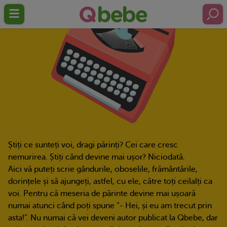
Știți ce sunteți voi, dragi părinți? Cei care cresc
nemurirea. Știți când devine mai ușor? Niciodată.
Aici vă puteți scrie gândurile, oboselile, frământările,
dorințele și să ajungeți, astfel, cu ele, către toți ceilalți ca
voi. Pentru că meseria de părinte devine mai ușoară
numai atunci când poți spune ”- Hei, și eu am trecut prin
asta!”. Nu numai că vei deveni autor publicat la Qbebe, dar