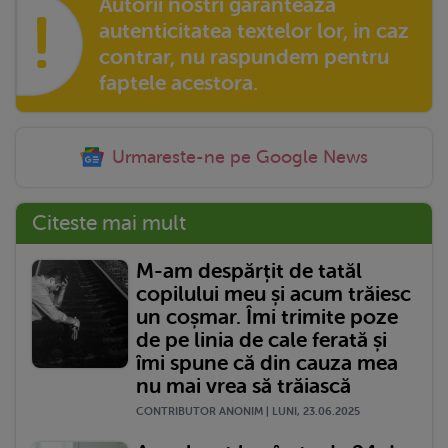
Autorii nostri garanteaza
!
autenticitatea textelor lor, in caz
contrar, nu raspundem pentru
faptele acestora.
Urmareste-ne pe Google News
Citeste mai mult
M-am despărțit de tatăl
copilului meu și acum trăiesc
un coșmar. Îmi trimite poze
de pe linia de cale ferată și
îmi spune că din cauza mea
nu mai vrea să trăiască
CONTRIBUTOR ANONIM | LUNI, 23.06.2025