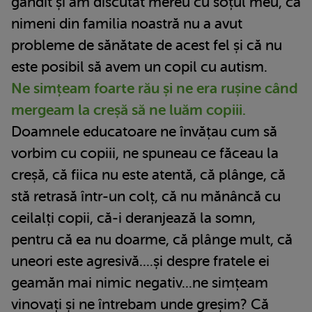
gândit și am discutat mereu cu soțul meu, că
nimeni din familia noastră nu a avut
probleme de sănătate de acest fel și că nu
este posibil să avem un copil cu autism.
Ne simțeam foarte rău și ne era rușine când
mergeam la creșă să ne luăm copiii.
Doamnele educatoare ne învățau cum să
vorbim cu copiii, ne spuneau ce făceau la
creșă, că fiica nu este atentă, că plânge, că
stă retrasă într-un colț, că nu mănâncă cu
ceilalți copii, că-i deranjează la somn,
pentru că ea nu doarme, că plânge mult, că
uneori este agresivă....și despre fratele ei
geamăn mai nimic negativ...ne simțeam
vinovați și ne întrebam unde greșim? Că