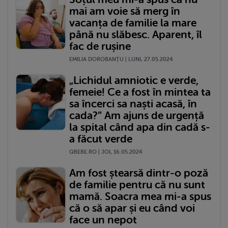
mai am voie să merg în
vacanța de familie la mare
până nu slăbesc. Aparent, îl
fac de rușine
EMILIA DOROBANȚU | LUNI, 27.05.2024
„Lichidul amniotic e verde,
femeie! Ce a fost în mintea ta
sa încerci sa naști acasă, în
cada?” Am ajuns de urgență
la spital când apa din cadă s-
a făcut verde
QBEBE.RO | JOI, 16.05.2024
Am fost ștearsă dintr-o poză
de familie pentru că nu sunt
mamă. Soacra mea mi-a spus
că o să apar și eu când voi
face un nepot