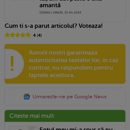
amantă
DIDINA | VINERI, 19.04.2024
Cum ti s-a parut articolul? Voteaza!
4
(
4
)
Autorii nostri garanteaza
!
autenticitatea textelor lor, in caz
contrar, nu raspundem pentru
faptele acestora.
Urmareste-ne pe Google News
Citeste mai mult
Soțul meu mi-a spus că nu