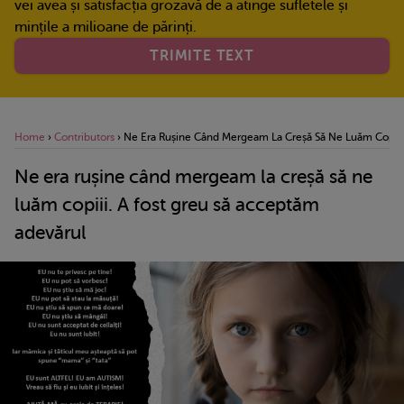
vei avea și satisfacția grozavă de a atinge sufletele și
mințile a milioane de părinți.
TRIMITE TEXT
Home
›
Contributors
›
Ne Era Rușine Când Mergeam La Creșă Să Ne Luăm Copiii.
Ne era rușine când mergeam la creșă să ne
luăm copiii. A fost greu să acceptăm
adevărul