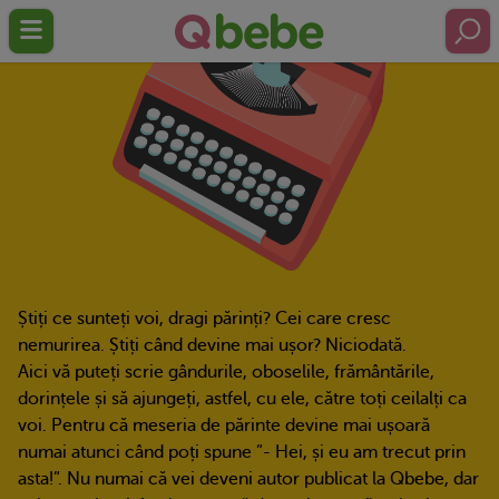
Știți ce sunteți voi, dragi părinți? Cei care cresc
nemurirea. Știți când devine mai ușor? Niciodată.
Aici vă puteți scrie gândurile, oboselile, frământările,
dorințele și să ajungeți, astfel, cu ele, către toți ceilalți ca
voi. Pentru că meseria de părinte devine mai ușoară
numai atunci când poți spune ”- Hei, și eu am trecut prin
asta!”. Nu numai că vei deveni autor publicat la Qbebe, dar