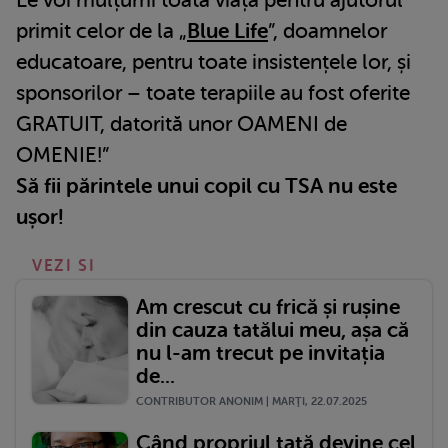
Le voi mulțumi toată viața pentru ajutorul
primit celor de la „
Blue Life
”, doamnelor
educatoare, pentru toate insistențele lor, și
sponsorilor – toate terapiile au fost oferite
GRATUIT, datorită unor OAMENI de
OMENIE!”
Să fii părintele unui copil cu TSA nu este
ușor!
VEZI SI
Am crescut cu frică și rușine
din cauza tatălui meu, așa că
nu l-am trecut pe invitația
de...
CONTRIBUTOR ANONIM | MARŢI, 22.07.2025
Când propriul tată devine cel