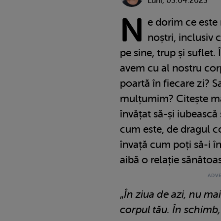
Luni, 03.04.2023
N
e dorim ce este 
noștri, inclusiv 
pe sine, trup și suflet. 
avem cu al nostru cor
poartă în fiecare zi? S
mulțumim? Citește mă
învățat să-și iubească
cum este, de dragul cop
învață cum poți să-i în
aibă o relație sănătoa
„
În ziua de azi, nu mai
corpul tău. În schimb,