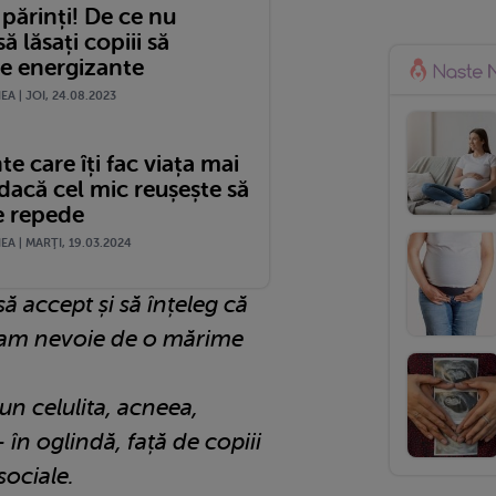
 părinți! De ce nu
ă lăsați copiii să
 energizante
A | JOI, 24.08.2023
te care îți fac viața mai
dacă cel mic reușește să
e repede
A | MARŢI, 19.03.2024
ă accept și să înțeleg că
ă am nevoie de o mărime
n celulita, acneea,
 - în oglindă, față de copiii
sociale.