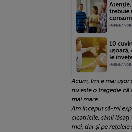
Atenție,
trebuie s
consume
MARIANA VOINE
10 cuvin
ușoară, 
le înveț
MARIANA VOINE
Acum, îmi e mai ușor s
nu este o tragedie c
mai mare.
Am început să-mi expu
cicatricile, sânii lăsați
mei, dar și pe rețelele 