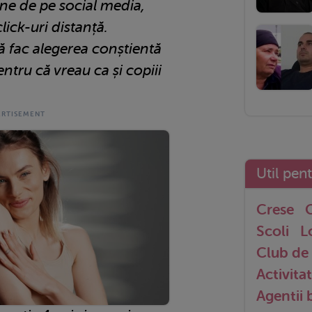
ne de pe social media,
click-uri distanță.
ă fac alegerea conștientă
entru că vreau ca și copiii
Util pen
Crese
G
Scoli
L
Club de 
Activitat
Agentii