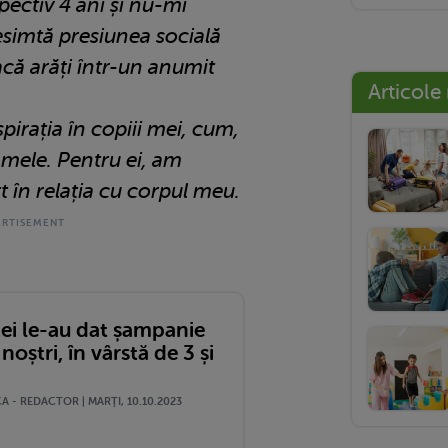
pectiv 4 ani și nu-mi
esimtă presiunea socială
că arăți într-un anumit
Articole
pirația în copiii mei, cum,
amele. Pentru ei, am
 în relația cu corpul meu.
mei le-au dat șampanie
 noștri, în vârstă de 3 și
 - REDACTOR | MARŢI, 10.10.2023