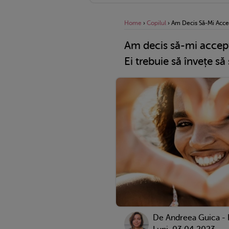
Home
›
Copilul
›
Am Decis Să-Mi Accep
Am decis să-mi accept
Ei trebuie să învețe s
De
Andreea Guica -