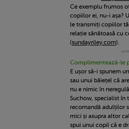
Ce exemplu frumos o
copiilor ei, nu-i așa? U
le transmiți copiilor tă
relație sănătoasă cu c
(
sundayriley.com
).
Complimentează-le p
E ușor să-i spunem une
sau unui băiețel că ar
nu e nimic în neregulă
Suchow, specialist în 
recomandă adulților 
mici și asupra altor cal
spui unui copil că e dr