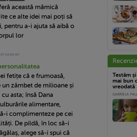
feră această mămică
ite ce alte idei mai poți să
i, pentru a-i ajuta să aibă o
orpul lor
Recenzi
ersonalitatea
Testăm și
i fetițe că e frumoasă,
mai bun c
e un zâmbet de milioane și
vreodată
 cu asta; însă Dana
GABRIELA PALA
tulburările alimentare,
să-i complimenteze pe cei
ități. De pildă, în loc să-i
ăgălaș, alege să-i spui că