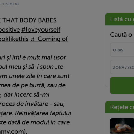
Listă cu 
 THAT BODY BABES
ositive
#loveyourself
Caută o 
oklikethis
♬ Coming of
i și îmi e mult mai ușor
ul meu și să-i spun „te
 am unele zile în care sunt
mea de pe burtă, sau de
e, dar încerc să-mi
roces de învățare - sau,
Rețete c
ățare. Reînvățarea faptului
te dată de modul în care
mmy.com
).