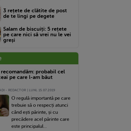
3 rețete de clătite de post
de te lingi pe degete
Salam de biscuiți: 5 rețete
pe care nici să vrei nu le vei
greși
e
 recomandăm: probabil cel
eai pe care l-am băut
DI - REDACTOR | LUNI, 15.07.2019
O regulă importantă pe care
trebuie să o respecți atunci
când ești părinte, și cu
precădere acel părinte care
este principalul...