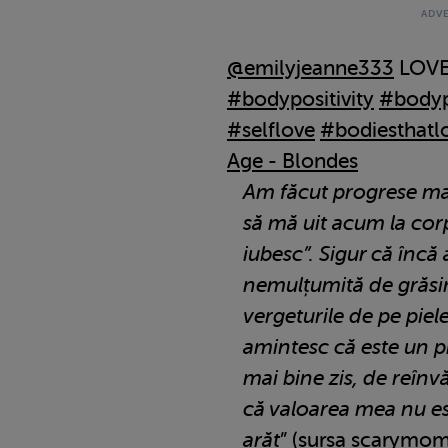
@emilyjeanne333
LOVE
#bodypositivity
#bodyp
#selflove
#bodiesthatlo
Age - Blondes
Am făcut progrese mar
să mă uit acum la corp
iubesc”. Sigur că încă
nemulțumită de grăsi
vergeturile de pe piel
amintesc că este un p
mai bine zis, de reînv
că valoarea mea nu es
arăt
” (sursa
scarymo