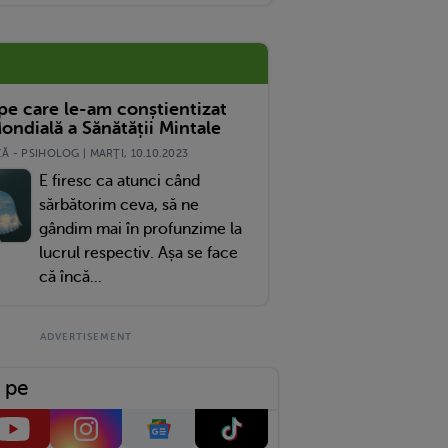
 pe care le-am conștientizat
ondială a Sănătății Mintale
 - PSIHOLOG | MARŢI, 10.10.2023
E firesc ca atunci când
sărbătorim ceva, să ne
gândim mai în profunzime la
lucrul respectiv. Așa se face
că încă...
 pe