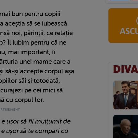
mai bun pentru copiii
ca aceștia să se iubească
Însă noi, părinții, ce relație
p? Îl iubim pentru că ne
au, mai important, îi
rturia unei mame care a
 și să-și accepte corpul așa
iilor săi și totodată,
curajezi pe cei mici să
să cu corpul lor.
 e ușor să fii mulțumit de
 e ușor să te compari cu