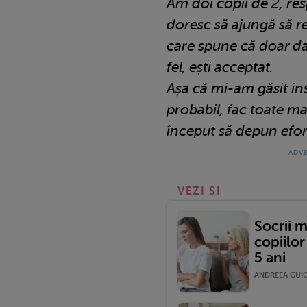
Am doi copii de 2, res
doresc să ajungă să r
care spune că doar da
fel, ești acceptat.
Așa că mi-am găsit ins
probabil, fac toate m
început să depun efort
VEZI SI
Socrii 
copiilor
5 ani
ANDREEA GUICA