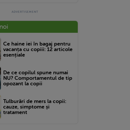
 noi
Ce haine iei în bagaj pentru
vacanța cu copiii: 12 articole
esențiale
De ce copilul spune numai
NU? Comportamentul de tip
opozant la copii
Tulburări de mers la copii:
cauze, simptome și
tratament