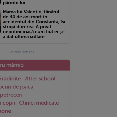
părinții lui
Mama lui Valentin, tânărul
de 34 de ani mort în
accidentul din Constanța, își
strigă durerea. A privit
neputincioasă cum fiul ei și-
a dat ultima suflare
tru mămici
radinite
After school
ocuri de joaca
petreceri
i copii
Clinici medicale
 bone