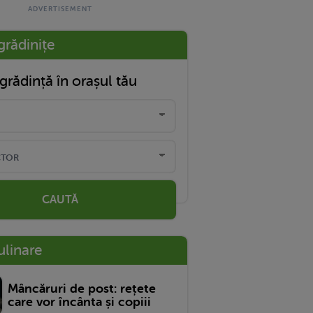
grădinițe
grădință în orașul tău
CAUTĂ
ulinare
Mâncăruri de post: rețete
care vor încânta și copiii