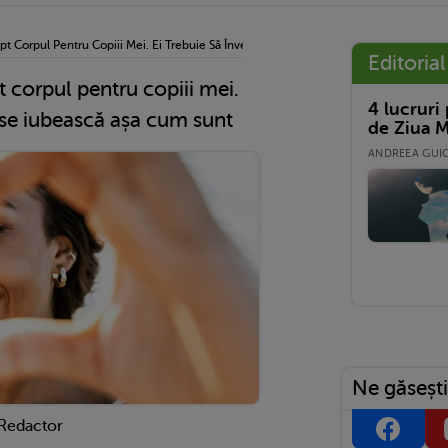
t Corpul Pentru Copiii Mei. Ei Trebuie Să Învețe Să Se Iubească Așa Cum Sunt
Editorial
 corpul pentru copiii mei.
4 lucruri
ă se iubească așa cum sunt
de Ziua M
ANDREEA GUICĂ
Ne găsești
 Redactor