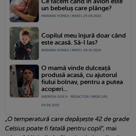
Ce facem când în avion este
un bebeluș care plânge?
MARIANA VOINEA | MARŢI, 29.08.2023
Copilul meu înjură doar când
este acasă. Să-l las?
MARIANA VOINEA | MARŢI, 09.01.2024
O mamă vinde dulceață
produsă acasă, cu ajutorul
fiului bolnav, pentru a putea
acoperi...
ANDREEA GUICA - REDACTOR | MIERCURI,
09.08.2023
„
O temperatură care depășește 42 de grade
Celsius poate fi fatală pentru copil
”, mai