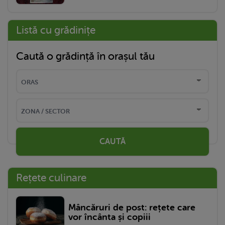
Listă cu grădinițe
Caută o grădință în orașul tău
CAUTĂ
Rețete culinare
Mâncăruri de post: rețete care
vor încânta și copiii