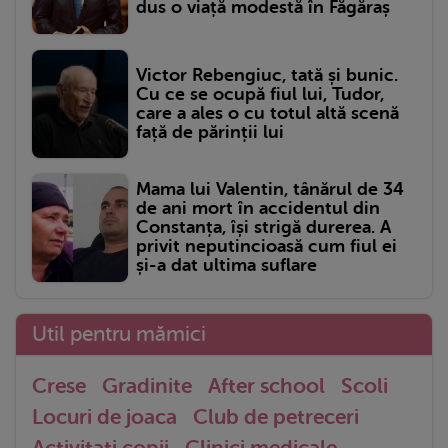
dus o viață modestă în Făgăraș
Victor Rebengiuc, tată și bunic.
Cu ce se ocupă fiul lui, Tudor,
care a ales o cu totul altă scenă
față de părinții lui
Mama lui Valentin, tânărul de 34
de ani mort în accidentul din
Constanța, își strigă durerea. A
privit neputincioasă cum fiul ei
și-a dat ultima suflare
Util pentru mămici
Crese
Gradinite
After school
Scoli
Locuri de joaca
Club de petreceri
Activitati copii
Clinici medicale