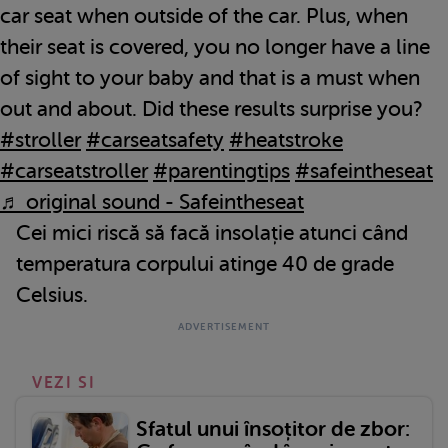
car seat when outside of the car. Plus, when
their seat is covered, you no longer have a line
of sight to your baby and that is a must when
out and about. Did these results surprise you?
#stroller
#carseatsafety
#heatstroke
#carseatstroller
#parentingtips
#safeintheseat
♬ original sound - Safeintheseat
Cei mici riscă să facă insolație atunci când
temperatura corpului atinge 40 de grade
Celsius.
VEZI SI
Sfatul unui însoțitor de zbor: