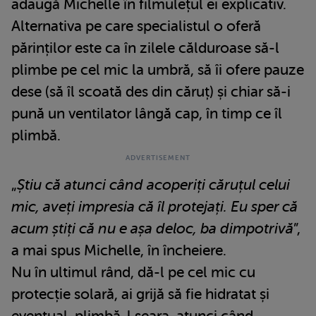
adaugă Michelle în filmulețul ei explicativ.
Alternativa pe care specialistul o oferă
părinților este ca în zilele călduroase să-l
plimbe pe cel mic la umbră, să îi ofere pauze
dese (să îl scoată des din căruț) și chiar să-i
pună un ventilator lângă cap, în timp ce îl
plimbă.
„
Știu că atunci când acoperiți căruțul celui
mic, aveți impresia că îl protejați. Eu sper că
acum știți că nu e așa deloc, ba dimpotrivă
”,
a mai spus Michelle, în încheiere.
Nu în ultimul rând, dă-l pe cel mic cu
protecție solară, ai grijă să fie hidratat și
eventual, plimbă-l seara, atunci când