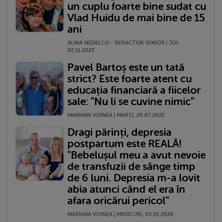
un cuplu foarte bine sudat cu
Vlad Huidu de mai bine de 15
ani
ALINA NEDELCU - REDACTOR SENIOR | JOI,
02.11.2023
Pavel Bartoș este un tată
strict? Este foarte atent cu
educația financiară a fiicelor
sale: "Nu li se cuvine nimic"
MARIANA VOINEA | MARŢI, 29.07.2025
Dragi părinți, depresia
postpartum este REALĂ!
"Bebelușul meu a avut nevoie
de transfuzii de sânge timp
de 6 luni. Depresia m-a lovit
abia atunci când el era în
afara oricărui pericol"
MARIANA VOINEA | MIERCURI, 03.01.2024