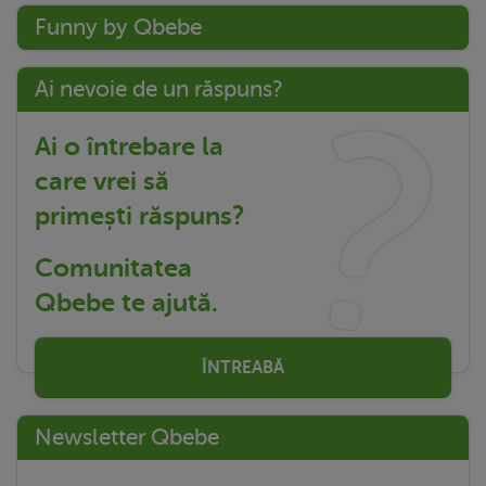
Funny by Qbebe
Ai nevoie de un răspuns?
Ai o întrebare la
care vrei să
primești răspuns?
Comunitatea
Qbebe te ajută.
ÎNTREABĂ
Newsletter Qbebe