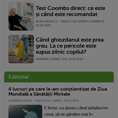
Test Coombs direct: ce este
și când este recomandat
ALINA NEDELCU - REDACTOR SENIOR | DUMINICĂ,
02.02.2025
Când ghiozdanul este prea
greu. La ce pericole este
supus zilnic copilul?
MARIANA VOINEA | JOI, 25.01.2024
Editorial
4 lucruri pe care le-am conștientizat de Ziua
Mondială a Sănătății Mintale
ANDREEA GUICĂ - PSIHOLOG | MARŢI, 10.10.2023
E firesc ca atunci când sărbătorim
ceva, să ne gândim mai în