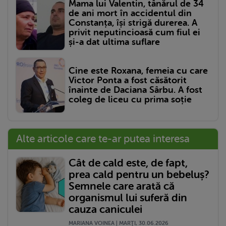
Mama lui Valentin, tânărul de 34
de ani mort în accidentul din
Constanța, își strigă durerea. A
privit neputincioasă cum fiul ei
și-a dat ultima suflare
Cine este Roxana, femeia cu care
Victor Ponta a fost căsătorit
înainte de Daciana Sârbu. A fost
coleg de liceu cu prima soție
Alte articole care te-ar putea interesa
Cât de cald este, de fapt,
prea cald pentru un bebeluș?
Semnele care arată că
organismul lui suferă din
cauza caniculei
MARIANA VOINEA | MARŢI, 30.06.2026