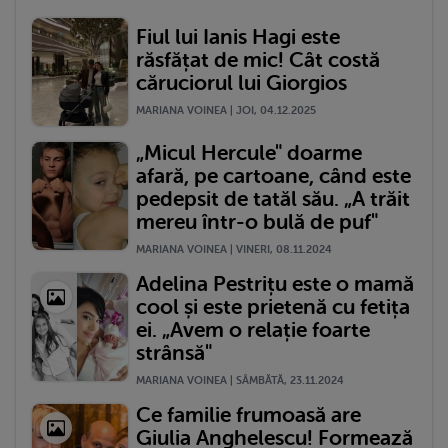
Fiul lui Ianis Hagi este
răsfățat de mic! Cât costă
căruciorul lui Giorgios
MARIANA VOINEA | JOI, 04.12.2025
„Micul Hercule" doarme
afară, pe cartoane, când este
pedepsit de tatăl său. „A trăit
mereu într-o bulă de puf"
MARIANA VOINEA | VINERI, 08.11.2024
Adelina Pestrițu este o mamă
cool și este prietenă cu fetița
ei. „Avem o relație foarte
strânsă"
MARIANA VOINEA | SÂMBĂTĂ, 23.11.2024
Ce familie frumoasă are
Giulia Anghelescu! Formează