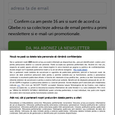
Confirm ca am peste 16 ani si sunt de acord ca
Qbebe.ro sa colecteze adresa de email pentru a primi
newslettere si e-mail-uri promotionale.
DA, MA ABONEZ LA NEWSLETTER
Nouă ne pasă ca datele tale personale să rămână confidențiale
Noi și partenerii noștri
1019
stocăm și/sau accesăm informații pe dispozitivul dvs., precum identificatorii cookie unici
pentru prelucrarea datelor cu caracter personal. Puteți accepta sau gestiona preferințele dvs. făcând clic mai jos,
respectiv vă puteți opune utilizării unui interes legitim în orice moment pe pagina cu politica de confidențialitate.
Aceste alegeri vor fi raportate partenerilor noștri și nu vă vor afecta navigarea.
Mai multe detalii
Noi si partenerii nostri (retelele de socializare si agentiile de publicitate partenere, precum si furnizorii nostri de
servicii de date analitice) prelucram date pentru a permite website-ului sa functioneze, pentru a personaliza
continutul si anunturile publicitare afisate in functie de interesele si/sau profilul dvs., pentru a va oferi functionalitati
aferente retelelor de socializare si pentru a analiza traficul pe website. Beneficiati de drepturile prevazute de art. 15-
22 din GDPR in legatura cu prelucrarea datelor cu caracter personal. Aceste drepturi pot fi exercitate prin modalitatea
indicata
aici
. Prin click pe “ACCEPT TOATE”, acceptati folosirea tuturor Tehnologiilor de tip Cookie, care implica
inclusiv acceptul dvs. cu privire la stocarea/accesarea informatiilor de catre Vendor-ii cu care colaboram. Prin click
Echipa Editoriala
Newsletter
Contact
pe “VREAU SA MODIFIC SETARILE INDIVIDUAL” puteti schimba preferintele in mod individual, mai putin cele legate
de cookie strict necesare pentru functionarea website-ului.
Atât noi, cât și partenerii noștri prelucrăm datele pentru a oferi:
Cariere
Cookies
Politica de confidentialitate
Dezvoltarea și îmbunătățirea serviciilor. Măsurarea performanței reclamelor. Stocarea și/sau accesarea informațiilor
de pe un dispozitiv. Utilizarea profilurilor pentru selectarea conținutului personalizat. Crearea profilurilor de conținut
DivaHair Cosmetics
Despre noi
personalizat. Utilizarea profilurilor pentru selectarea publicității personalizate. Crearea profilurilor pentru publicitate
personalizată. Măsurarea performanței conținutului. Înțelegerea publicului prin statistici sau combinații de date din
surse diferite. Utilizarea de date limitate pentru a selecta publicitatea. Utilizarea datelor limitate pentru a selecta
conținutul. Date precise de geolocație și identificarea prin scanarea dispozitivului.