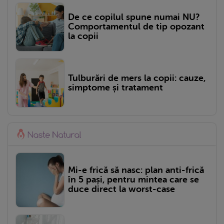
De ce copilul spune numai NU?
Comportamentul de tip opozant
la copii
Tulburări de mers la copii: cauze,
simptome și tratament
Mi-e frică să nasc: plan anti-frică
în 5 pași, pentru mintea care se
duce direct la worst-case