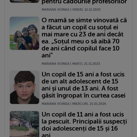
pentru cadourile profesorilor
MARIANA VOINEA | VINERI, 12.12.2025
O mamă se simte vinovată că
a făcut un copil cu soțul ei
mai mare cu 23 de ani decât
ea. „Soțul meu o să aibă 70
de ani când copilul face 10
ani"
MARIANA VOINEA | MARŢI, 21.11.2023
Un copil de 15 ani a fost ucis
de un alt adolescent de 15
ani și unul de 13 ani. A fost
găsit îngropat în curtea casei
MARIANA VOINEA | MIERCURI, 21.01.2026
Un copil de 11 ani a fost ucis
la pescuit. Principalii suspecți
doi adolescenți de 15 și 16
ani