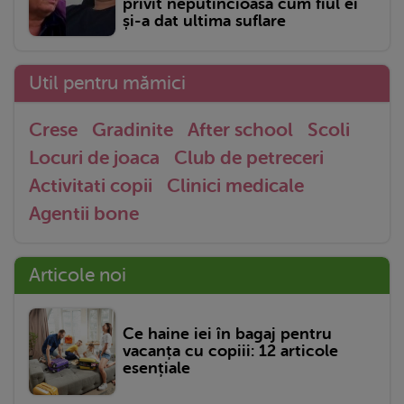
privit neputincioasă cum fiul ei
și-a dat ultima suflare
Util pentru mămici
Crese
Gradinite
After school
Scoli
Locuri de joaca
Club de petreceri
Activitati copii
Clinici medicale
Agentii bone
Articole noi
Ce haine iei în bagaj pentru
vacanța cu copiii: 12 articole
esențiale