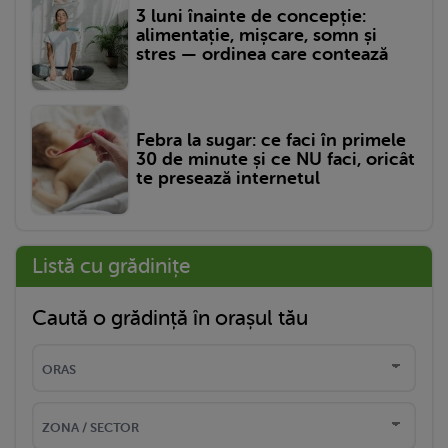
3 luni înainte de concepție:
alimentație, mișcare, somn și
stres — ordinea care contează
Febra la sugar: ce faci în primele
30 de minute și ce NU faci, oricât
te presează internetul
Listă cu grădinițe
Caută o grădință în orașul tău