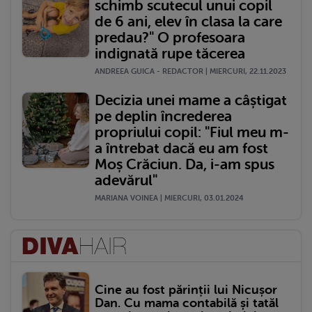
schimb scutecul unui copil
de 6 ani, elev în clasa la care
predau?" O profesoara
indignată rupe tăcerea
ANDREEA GUICA - REDACTOR | MIERCURI, 22.11.2023
Decizia unei mame a câștigat
pe deplin încrederea
propriului copil: "Fiul meu m-
a întrebat dacă eu am fost
Moș Crăciun. Da, i-am spus
adevărul"
MARIANA VOINEA | MIERCURI, 03.01.2024
Cine au fost părinții lui Nicușor
Dan. Cu mama contabilă și tatăl