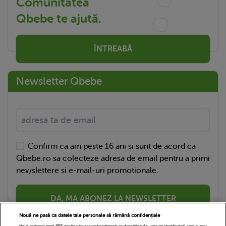
Comunitatea
Qbebe te ajută.
ÎNTREABĂ
Newsletter Qbebe
Confirm ca am peste 16 ani si sunt de acord ca
Qbebe.ro sa colecteze adresa de email pentru a primi
newslettere si e-mail-uri promotionale.
DA, MA ABONEZ LA NEWSLETTER
Nouă ne pasă ca datele tale personale să rămână confidențiale
Noi și partenerii noștri
1017
stocăm și/sau accesăm informații pe dispozitivul dvs., precum identificatorii cookie unici