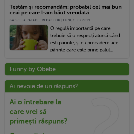
Testăm și recomandăm: probabil cel mai bun
ceai pe care l-am băut vreodată
GABRIELA PALADI - REDACTOR | LUNI, 15.07.2019
O regulă importantă pe care
trebuie să o respecți atunci când
ești părinte, și cu precădere acel
părinte care este principalul...
Funny by Qbebe
Ai nevoie de un răspuns?
Ai o întrebare la
care vrei să
primești răspuns?