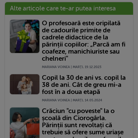
Alte articole care te-ar putea interesa
O profesoară este oripilată
de cadourile primite de
cadrele didactice de la
părinții copiilor: „Parcă am fi
coafeze, manichiuriste sau
chelneri"
MARIANA VOINEA | MARŢI, 19.12.2023
Copil la 30 de ani vs. copil la
38 de ani. Cât de greu mi-a
fost în a doua etapă
MARIANA VOINEA | MARŢI, 14.05.2024
Crăciun "cu poveste" la o
școală din Ciorogârla.
Părinții sunt revoltați că
trebuie să ofere sume uriașe