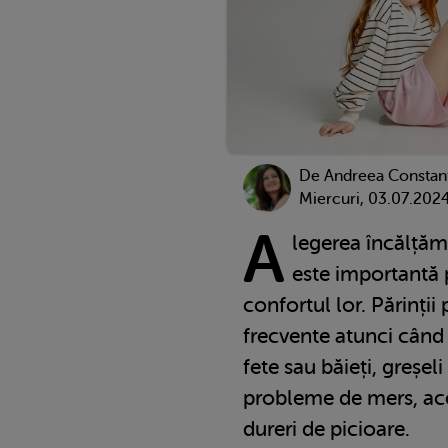
De
Andreea Constan
Miercuri, 03.07.202
A
legerea încălțămi
este importantă 
confortul lor. Părinții
frecvente atunci când
fete sau băieți, greșeli
probleme de mers, acci
dureri de picioare.