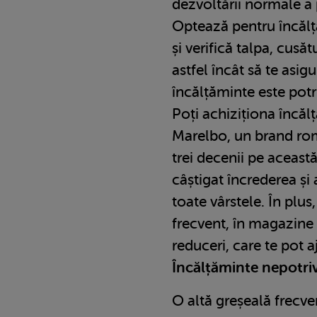
dezvoltării normale a 
Optează pentru încălț
și verifică talpa, cusăt
astfel încât să te asig
încălțăminte este potri
Poți achiziționa încăl
Marelbo, un brand ro
trei decenii pe această
câștigat încrederea și 
toate vârstele. În plu
frecvent, în magazine 
reduceri, care te pot 
Încălțăminte nepotri
O altă greșeală frecv