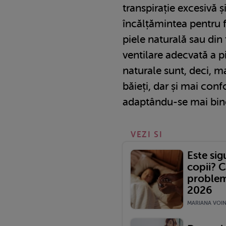
transpirație excesivă și
încălțămintea pentru fe
piele naturală sau din 
ventilare adecvată a p
naturale sunt, deci, m
băieți, dar și mai confo
adaptându-se mai bine
VEZI SI
Este si
copii? C
problem
2026
MARIANA VOINE