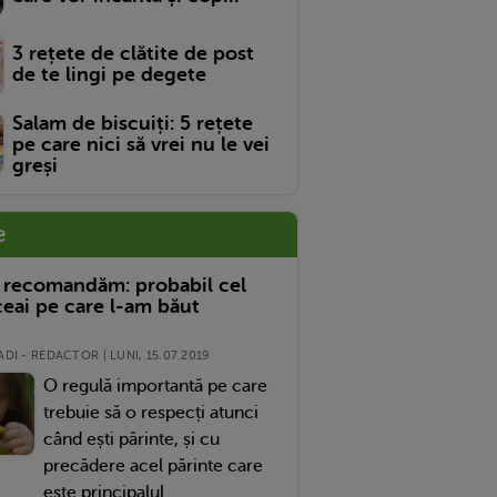
3 rețete de clătite de post
de te lingi pe degete
Salam de biscuiți: 5 rețete
pe care nici să vrei nu le vei
greși
e
 recomandăm: probabil cel
eai pe care l-am băut
DI - REDACTOR | LUNI, 15.07.2019
O regulă importantă pe care
trebuie să o respecți atunci
când ești părinte, și cu
precădere acel părinte care
este principalul...