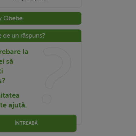
y Qbebe
e de un răspuns?
trebare la
ei să
i
s?
tatea
e ajută.
ÎNTREABĂ