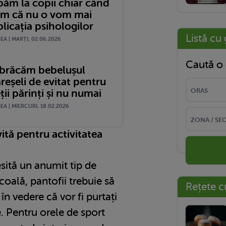
păm la copii chiar când
m că nu o vom mai
plicația psihologilor
Listă cu 
A | MARŢI, 02.06.2026
Caută o 
brăcăm bebelușul
reșeli de evitat pentru
ii părinți și nu numai
A | MIERCURI, 18.02.2026
ită pentru activitatea
esită un anumit tip de
coală, pantofii trebuie să
Rețete c
 în vedere că vor fi purtați
. Pentru orele de sport