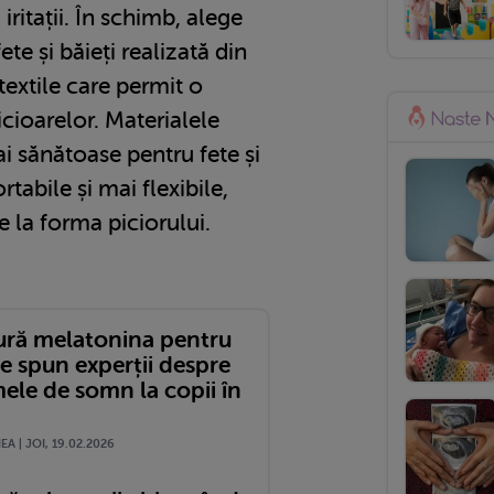
 iritații. În schimb, alege
te și băieți realizată din
textile care permit o
icioarelor. Materialele
ai sănătoase pentru fete și
rtabile și mai flexibile,
 la forma piciorului.
gură melatonina pentru
e spun experții despre
ele de somn la copii în
A | JOI, 19.02.2026