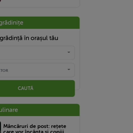
grădinițe
grădință în orașul tău
CAUTĂ
ulinare
Mâncăruri de post: rețete
care vor încânta și copiii