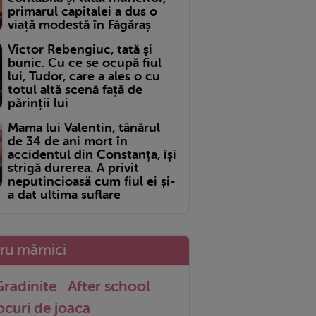
primarul capitalei a dus o
viață modestă în Făgăraș
Victor Rebengiuc, tată și
bunic. Cu ce se ocupă fiul
lui, Tudor, care a ales o cu
totul altă scenă față de
părinții lui
Mama lui Valentin, tânărul
de 34 de ani mort în
accidentul din Constanța, își
strigă durerea. A privit
neputincioasă cum fiul ei și-
a dat ultima suflare
tru mămici
radinite
After school
ocuri de joaca