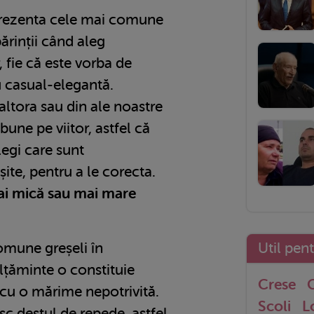
prezenta cele mai comune
părinții când aleg
, fie că este vorba de
 casual-elegantă.
 altora sau din ale noastre
bune pe viitor, astfel că
legi care sunt
te, pentru a le corecta.
ai mică sau mai mare
omune greșeli în
Util pen
lțăminte o constituie
Crese
G
 cu o mărime nepotrivită.
Scoli
L
sc destul de repede, astfel