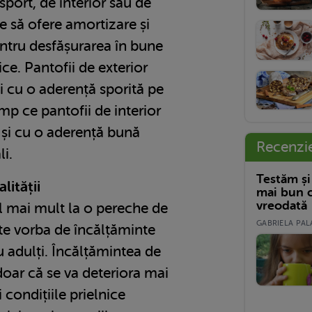
sport, de interior sau de
re să ofere amortizare și
ntru desfășurarea în bune
izice. Pantofii de exterior
și cu o aderență sporită pe
imp ce pantofii de interior
 și cu o aderență bună
Recenzi
li.
Testăm și
alității
mai bun c
vreodată
l mai mult la o pereche de
GABRIELA PALA
ste vorba de încălțăminte
u adulți. Încălțămintea de
 doar că se va deteriora mai
i condițiile prielnice