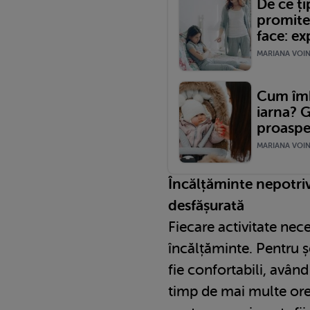
De ce ți
promite
face: ex
MARIANA VOINE
Cum îm
iarna? G
proaspeț
MARIANA VOINE
Încălțăminte nepotriv
desfășurată
Fiecare activitate nec
încălțăminte. Pentru ș
fie confortabili, având
timp de mai multe ore