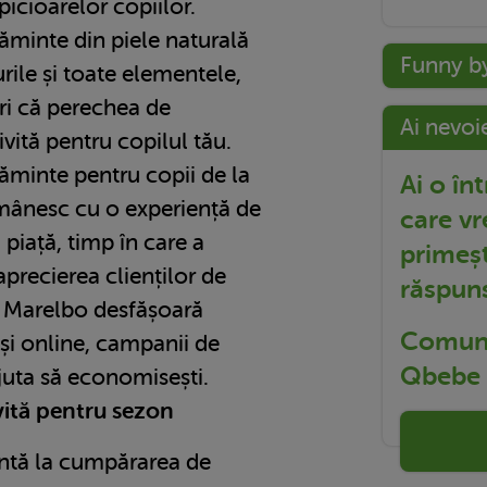
picioarelor copiilor.
ăminte din piele naturală
Funny b
urile și toate elementele,
uri că perechea de
Ai nevoi
vită pentru copilul tău.
țăminte pentru copii de la
Ai o în
mânesc cu o experiență de
care vr
 piață, timp în care a
primeșt
aprecierea clienților de
răspun
s, Marelbo desfășoară
Comuni
și online, campanii de
Qbebe t
ajuta să economisești.
vită pentru sezon
entă la cumpărarea de