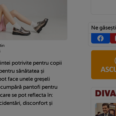
Ne găsești
tin
4
ntei potrivite pentru copii
pentru sănătatea și
 pot face unele greșeli
 cumpără pantofi pentru
 care se pot reflecta în:
dentări, disconfort și