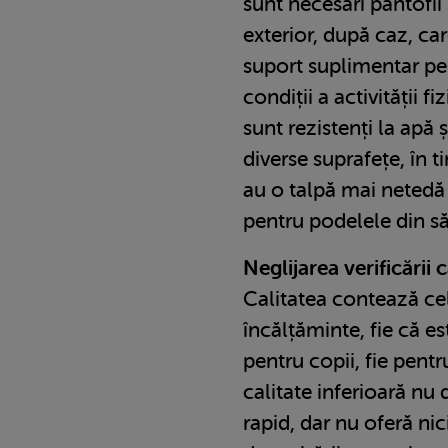
sunt necesari pantofii 
exterior, după caz, ca
suport suplimentar pe
condiții a activității f
sunt rezistenți la apă 
diverse suprafețe, în t
au o talpă mai netedă
pentru podelele din să
Neglijarea verificării c
Calitatea contează ce
încălțăminte, fie că e
pentru copii, fie pentr
calitate inferioară nu
rapid, dar nu oferă nic