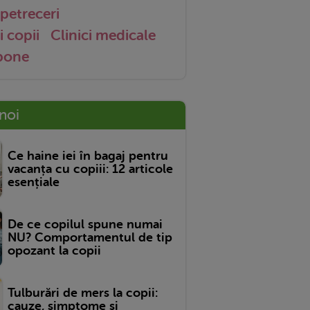
petreceri
i copii
Clinici medicale
 bone
 noi
Ce haine iei în bagaj pentru
vacanța cu copiii: 12 articole
esențiale
De ce copilul spune numai
NU? Comportamentul de tip
opozant la copii
Tulburări de mers la copii:
cauze, simptome și