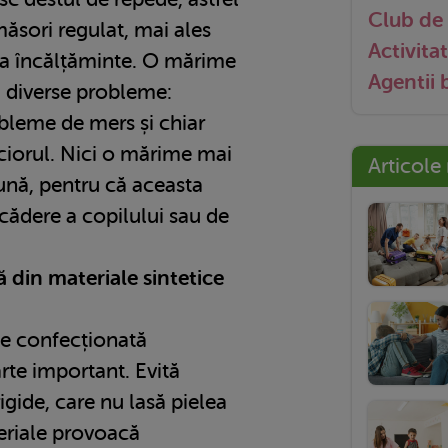
Club de 
măsori regulat, mai ales
Activitat
ona încălțăminte. O mărime
Agentii
 diverse probleme:
obleme de mers și chiar
ciorul. Nici o mărime mai
Articole
ună, pentru că aceasta
 cădere a copilului sau de
ă din materiale sintetice
te confecționată
rte important. Evită
rigide, care nu lasă pielea
teriale provoacă