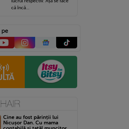
lucrul respectiv. Așa se face
că încă...
 pe
Cine au fost părinții lui
Nicușor Dan. Cu mama
contabilă și tatăl muncitor,