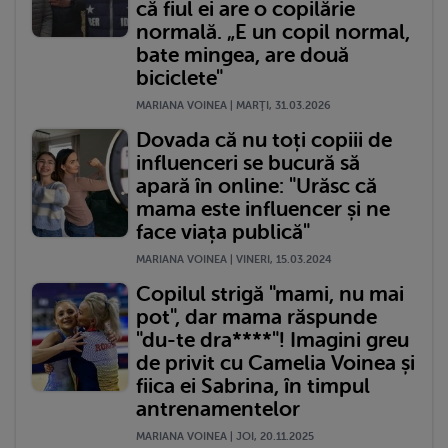
că fiul ei are o copilărie
normală. „E un copil normal,
bate mingea, are două
biciclete"
MARIANA VOINEA | MARŢI, 31.03.2026
Dovada că nu toți copiii de
influenceri se bucură să
apară în online: "Urăsc că
mama este influencer și ne
face viața publică"
MARIANA VOINEA | VINERI, 15.03.2024
Copilul strigă "mami, nu mai
pot", dar mama răspunde
"du-te dra****"! Imagini greu
de privit cu Camelia Voinea și
fiica ei Sabrina, în timpul
antrenamentelor
MARIANA VOINEA | JOI, 20.11.2025