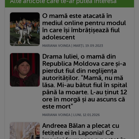
Alte articole care te-ar putea interesa
O mamă este atacată în
mediul online pentru modul
în care își îmbrățișează fiul
adolescent
MARIANA VOINEA | MARŢI, 19.09.2023
Drama Iuliei, o mamă din
Republica Moldova care și-a
pierdut fiul din neglijența
autorităților. "Mamă, nu mă
lăsa. Mi-au bătut fiul în spital
până la moarte. L-au ținut 12
ore în morgă și au ascuns că
este mort"
MARIANA VOINEA | LUNI, 12.01.2026
Andreea Bălan a plecat cu
fetițele ei în Laponia! Ce