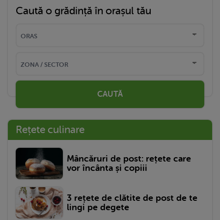
Caută o grădință în orașul tău
CAUTĂ
Rețete culinare
Mâncăruri de post: rețete care
vor încânta și copiii
3 rețete de clătite de post de te
lingi pe degete