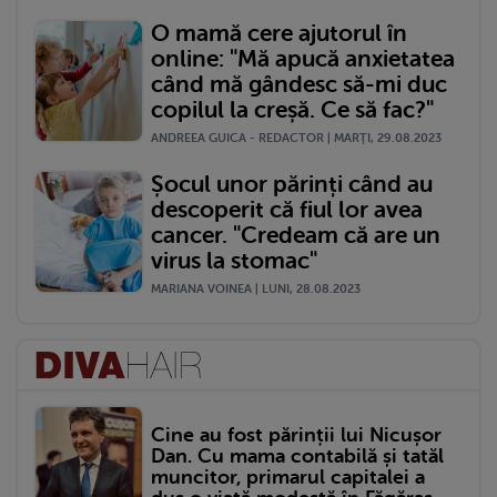
O mamă cere ajutorul în
online: "Mă apucă anxietatea
când mă gândesc să-mi duc
copilul la creșă. Ce să fac?"
ANDREEA GUICA - REDACTOR | MARŢI, 29.08.2023
Șocul unor părinți când au
descoperit că fiul lor avea
cancer. "Credeam că are un
virus la stomac"
MARIANA VOINEA | LUNI, 28.08.2023
Cine au fost părinții lui Nicușor
Dan. Cu mama contabilă și tatăl
muncitor, primarul capitalei a