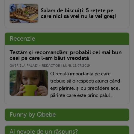
Salam de biscuiți: 5 rețete pe
care nici să vrei nu le vei greși
Recenzie
Testăm și recomandăm: probabil cel mai bun
ceai pe care l-am băut vreodată
GABRIELA PALADI - REDACTOR | LUNI, 15.07.2019
O regulă importantă pe care
trebuie să o respecți atunci când
ești părinte, și cu precădere acel
părinte care este principalul...
Funny by Qbebe
Ai nevoie de un răspuns?