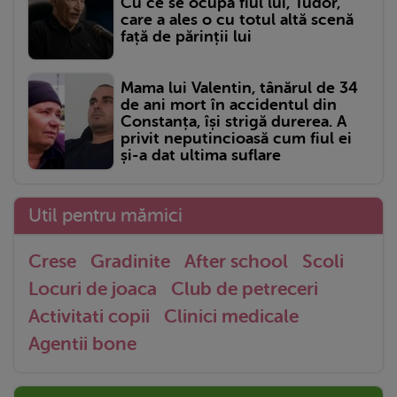
Cu ce se ocupă fiul lui, Tudor,
care a ales o cu totul altă scenă
față de părinții lui
Mama lui Valentin, tânărul de 34
de ani mort în accidentul din
Constanța, își strigă durerea. A
privit neputincioasă cum fiul ei
și-a dat ultima suflare
Util pentru mămici
Crese
Gradinite
After school
Scoli
Locuri de joaca
Club de petreceri
Activitati copii
Clinici medicale
Agentii bone