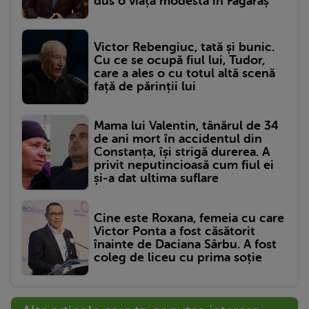
dus o viață modestă în Făgăraș
Victor Rebengiuc, tată și bunic.
Cu ce se ocupă fiul lui, Tudor,
care a ales o cu totul altă scenă
față de părinții lui
Mama lui Valentin, tânărul de 34
de ani mort în accidentul din
Constanța, își strigă durerea. A
privit neputincioasă cum fiul ei
și-a dat ultima suflare
Cine este Roxana, femeia cu care
Victor Ponta a fost căsătorit
înainte de Daciana Sârbu. A fost
coleg de liceu cu prima soție