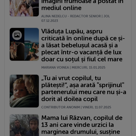
imagini frumoase a postat în
mediul online
ALINA NEDELCU - REDACTOR SENIOR | JOI,
07.12.2023
Vlăduța Lupău, aspru
criticată în online după ce și-
a lăsat bebelușul acasă și a
plecat într-o vacanță de lux
doar cu soțul și fiul cel mare
MARIANA VOINEA | MIERCURI, 15.01.2025
„Tu ai vrut copilul, tu
plătești!”, așa arată "sprijinul"
partenerului meu care nu și-a
dorit al doilea copil
CONTRIBUTOR ANONIM | VINERI, 11.07.2025
Mama lui Răzvan, copilul de
13 ani care vinde urzici la
marginea drumului, susține