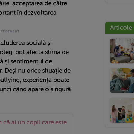
lărie, acceptarea de către
ortant în dezvoltarea
Articole
xcluderea socială și
olegi pot afecta stima de
ă și sentimentul de
. Deși nu orice situație de
ullying, experiența poate
atunci când apare o singură
 că ai un copil care este