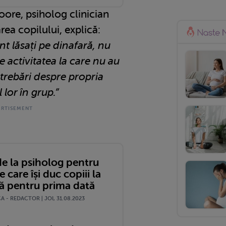
ore, psiholog clinician
rea copilului, explică:
nt lăsați pe dinafară, nu
 activitatea la care nu au
întrebări despre propria
 lor în grup.”
de la psiholog pentru
 care își duc copiii la
ță pentru prima dată
 - REDACTOR | JOI, 31.08.2023