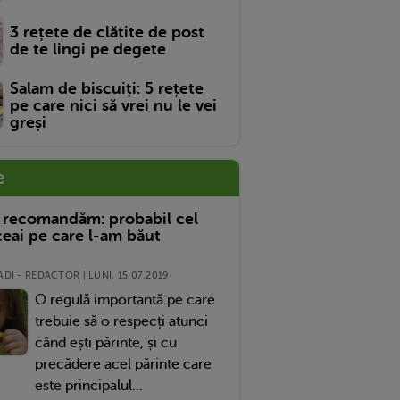
3 rețete de clătite de post
de te lingi pe degete
Salam de biscuiți: 5 rețete
pe care nici să vrei nu le vei
greși
e
 recomandăm: probabil cel
eai pe care l-am băut
DI - REDACTOR | LUNI, 15.07.2019
O regulă importantă pe care
trebuie să o respecți atunci
când ești părinte, și cu
precădere acel părinte care
este principalul...