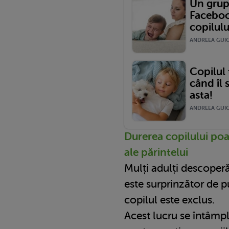
Un grup
Facebook
copilul
ANDREEA GUICA
Copilul 
când îl 
asta!
ANDREEA GUICA
Durerea copilului poat
ale părintelui
Mulți adulți descoperă
este surprinzător de p
copilul este exclus.
Acest lucru se întâmp