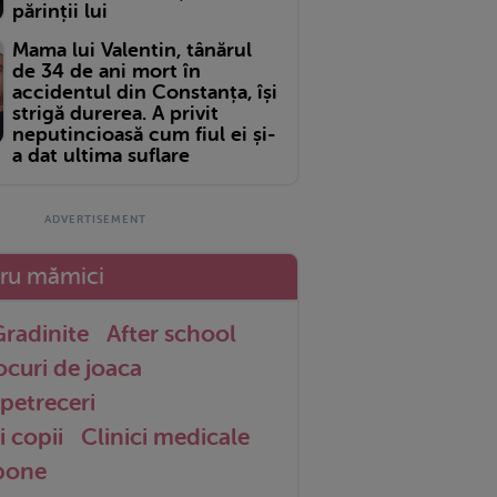
părinții lui
Mama lui Valentin, tânărul
de 34 de ani mort în
accidentul din Constanța, își
strigă durerea. A privit
neputincioasă cum fiul ei și-
a dat ultima suflare
tru mămici
radinite
After school
ocuri de joaca
petreceri
i copii
Clinici medicale
 bone