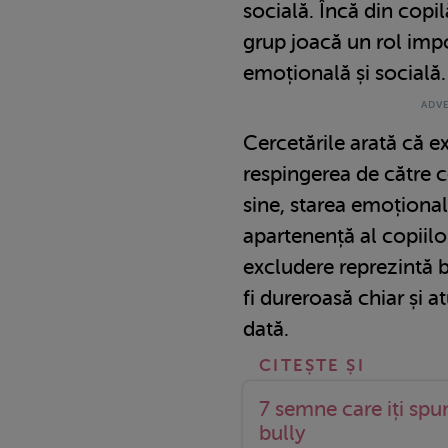
socială. Încă din copi
grup joacă un rol imp
emoțională și socială.
Cercetările arată că e
respingerea de către c
sine, starea emoțional
apartenență al copiilor
excludere reprezintă b
fi dureroasă chiar și 
dată.
7 semne care iți spun
bully