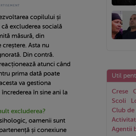
dezvoltarea copilului și
 că excluderea socială
mită măsură, din
 creștere. Asta nu
gnorată. Din contră.
 reacționează atunci când
entru prima dată poate
Util pen
 acesta va gestiona
Crese
G
i încrederea în sine ani la
Scoli
L
Club de 
mult excluderea?
Activitat
sihologic, oamenii sunt
Agentii
partenență și conexiune