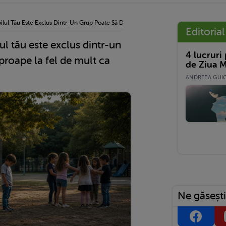
lul Tău Este Exclus Dintr-Un Grup Poate Să Doară Aproape La Fel De Mult Ca Prop
Editorial
l tău este exclus dintr-un
4 lucruri
proape la fel de mult ca
de Ziua M
ANDREEA GUICĂ
Ne găsești