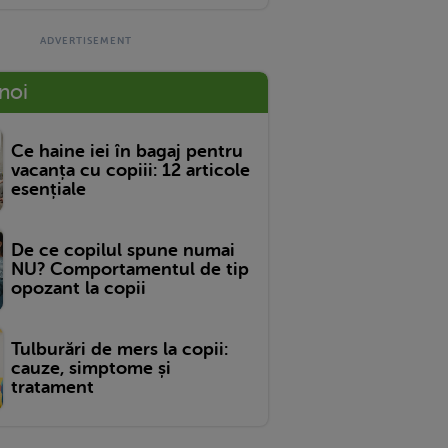
 noi
Ce haine iei în bagaj pentru
vacanța cu copiii: 12 articole
esențiale
De ce copilul spune numai
NU? Comportamentul de tip
opozant la copii
Tulburări de mers la copii:
cauze, simptome și
tratament