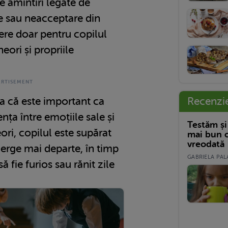
e amintiri legate de
te sau neacceptare din
fere doar pentru copilul
neori și propriile
Recenzi
ia că este important ca
ența între emoțiile sale și
Testăm și
ori, copilul este supărat
mai bun c
vreodată
merge mai departe, în timp
GABRIELA PALA
ă fie furios sau rănit zile