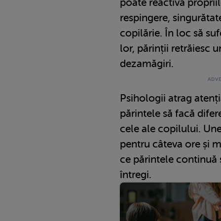
poate reactiva propriil
respingere, singurăta
copilărie. În loc să su
lor, părinții retrăiesc u
dezamăgiri.
Psihologii atrag atenț
părintele să facă difer
cele ale copilului. Une
pentru câteva ore și 
ce părintele continuă s
întregi.