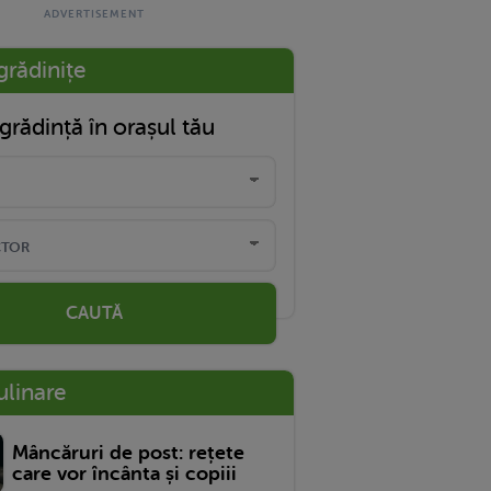
grădinițe
grădință în orașul tău
CAUTĂ
ulinare
Mâncăruri de post: rețete
care vor încânta și copiii