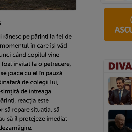
6
i rănesc pe părinți la fel de
omentul în care își văd
tunci când copilul vine
fost invitat la o petrecere,
 se joace cu el în pauză
dinafară de colegii lui,
simțită de întreaga
ărinți, reacția este
r să repare situația, să
u să îl protejeze imediat
 dezamăgire.