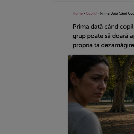
Home
›
Copilul
›
Prima Dată Când Copi
Prima dată când copilu
grup poate să doară a
propria ta dezamăgire