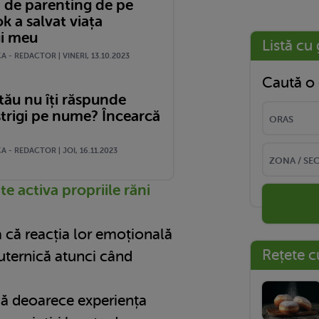
 de parenting de pe
 a salvat viața
ui meu
Listă cu 
 - REDACTOR | VINERI, 13.10.2023
Caută o 
tău nu îți răspunde
strigi pe nume? Încearcă
 - REDACTOR | JOI, 16.11.2023
e activa propriile răni
 că reacția lor emoțională
Rețete c
uternică atunci când
lă deoarece experiența