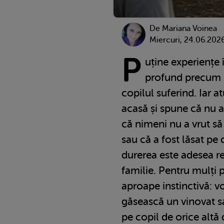
De
Mariana Voinea
Miercuri, 24.06.202
P
uține experiențe î
profund precum m
copilul suferind. Iar a
acasă și spune că nu a 
că nimeni nu a vrut să
sau că a fost lăsat pe 
durerea este adesea re
familie. Pentru mulți p
aproape instinctivă: vo
găsească un vinovat sa
pe copil de orice altă