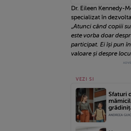
Dr. Eileen Kennedy-Mo
specializat în dezvolta
„
Atunci când copiii su
este vorba doar despre
participat. Ei își pun 
valoare și despre locul
VEZI SI
Sfaturi 
mămicile
grădini
ANDREEA GUICA