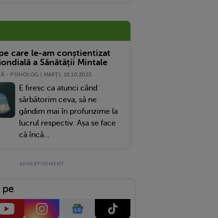
ria Ta Dezamăgire
 pe care le-am conștientizat
ondială a Sănătății Mintale
 - PSIHOLOG | MARŢI, 10.10.2023
E firesc ca atunci când
sărbătorim ceva, să ne
gândim mai în profunzime la
lucrul respectiv. Așa se face
că încă...
 pe