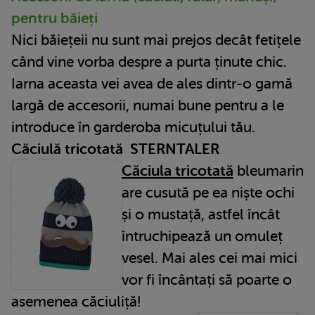
pentru băieți
Nici băiețeii nu sunt mai prejos decât fetițele
când vine vorba despre a purta ținute chic.
Iarna aceasta vei avea de ales dintr-o gamă
largă de accesorii, numai bune pentru a le
introduce în garderoba micuțului tău.
Căciulă tricotată STERNTALER
Căciula tricotată
bleumarin
are cusută pe ea niște ochi
și o mustață, astfel încât
întruchipează un omuleț
vesel. Mai ales cei mai mici
vor fi încântați să poarte o
asemenea căciuliță!