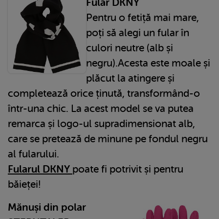
Fular DKNY
Pentru o fetiță mai mare,
poți să alegi un fular în
culori neutre (alb și
negru).Acesta este moale și
plăcut la atingere și
completează orice ținută, transformând-o
într-una chic. La acest model se va putea
remarca și logo-ul supradimensionat alb,
care se pretează de minune pe fondul negru
al fularului.
Fularul DKNY
poate fi potrivit și pentru
băieței!
Mănuși din polar