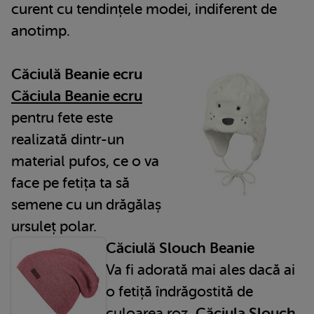
curent cu tendințele modei, indiferent de
anotimp.
Căciulă Beanie ecru
Căciula Beanie ecru
pentru fete este
realizată dintr-un
material pufos, ce o va
face pe fetița ta să
semene cu un drăgălaș
ursuleț polar.
Căciulă Slouch Beanie
Va fi adorată mai ales dacă ai
o fetiță îndrăgostită de
culoarea roz.
Căciula Slouch