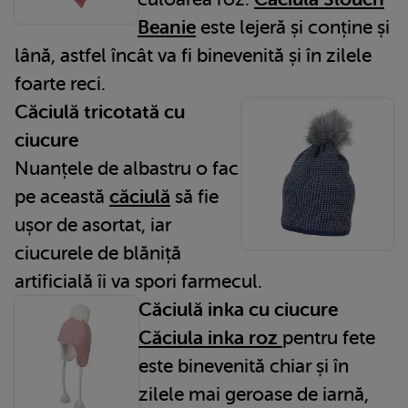
Beanie
este lejeră și conține și
lână, astfel încât va fi binevenită și în zilele
foarte reci.
Căciulă tricotată cu
ciucure
Nuanțele de albastru o fac
pe această
căciulă
să fie
ușor de asortat, iar
ciucurele de blăniță
artificială îi va spori farmecul.
Căciulă inka cu ciucure
Căciula inka roz
pentru fete
este binevenită chiar și în
zilele mai geroase de iarnă,