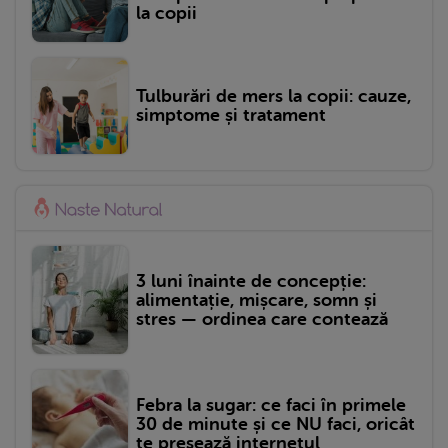
la copii
Tulburări de mers la copii: cauze,
simptome și tratament
3 luni înainte de concepție:
alimentație, mișcare, somn și
stres — ordinea care contează
Febra la sugar: ce faci în primele
30 de minute și ce NU faci, oricât
te presează internetul