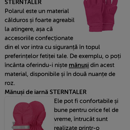
STERNTALER
Polarul este un material
călduros și foarte agreabil
la atingere, așa că
accesoriile confecționate
din el vor intra cu siguranță în topul
preferințelor fetiței tale. De exemplu, o poți
încânta oferindu-i niște
mănuși
din acest
material, disponibile și în două nuanțe de
roz.
Mănuși de iarnă STERNTALER
Ele pot fi confortabile și
bune pentru orice fel de
vreme, întrucât sunt
realizate printr-o