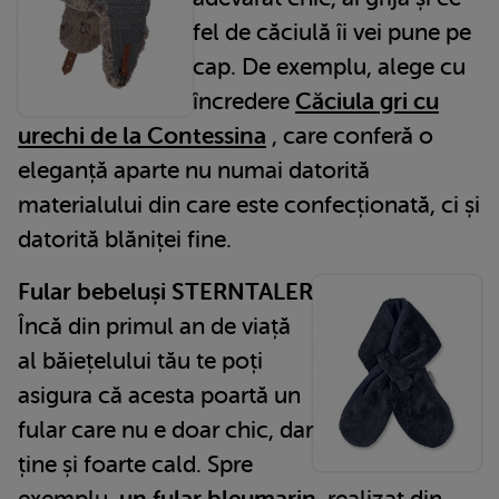
fel de căciulă îi vei pune pe
cap. De exemplu, alege cu
încredere
Căciula gri cu
urechi de la Contessina
, care conferă o
eleganță aparte nu numai datorită
materialului din care este confecționată, ci și
datorită blăniței fine.
Fular bebeluși STERNTALER
Încă din primul an de viață
al băiețelului tău te poți
asigura că acesta poartă un
fular care nu e doar chic, dar
ține și foarte cald. Spre
exemplu,
un fular bleumarin
, realizat din