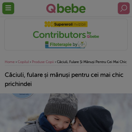
Home
›
Copilul
›
Produse Copii
›
Căciuli, Fulare Și Mănuși Pentru Cei Mai Chic Pr
Căciuli, fulare și mănuși pentru cei mai chic
prichindei