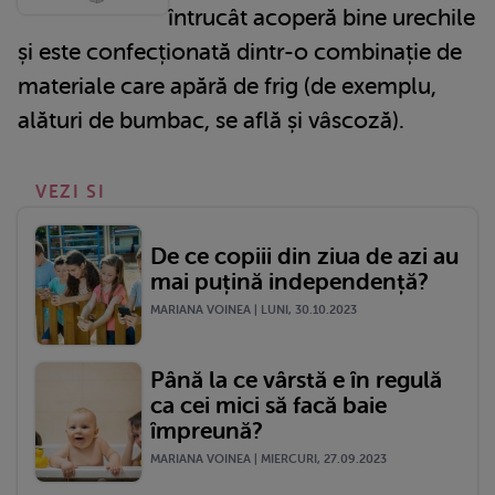
întrucât acoperă bine urechile
și este confecționată dintr-o combinație de
materiale care apără de frig (de exemplu,
alături de bumbac, se află și vâscoză).
VEZI SI
De ce copiii din ziua de azi au
mai puțină independență?
MARIANA VOINEA | LUNI, 30.10.2023
Până la ce vârstă e în regulă
ca cei mici să facă baie
împreună?
MARIANA VOINEA | MIERCURI, 27.09.2023