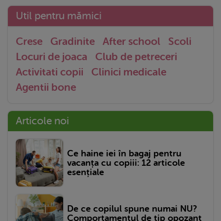
Util pentru mămici
Crese
Gradinite
After school
Scoli
Locuri de joaca
Club de petreceri
Activitati copii
Clinici medicale
Agentii bone
Articole noi
Ce haine iei în bagaj pentru
vacanța cu copiii: 12 articole
esențiale
De ce copilul spune numai NU?
Comportamentul de tip opozant