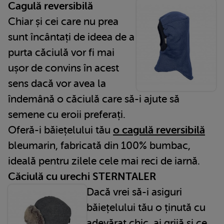
Cagulă reversibilă
Chiar și cei care nu prea
sunt încântați de ideea de a
purta căciulă vor fi mai
ușor de convins în acest
sens dacă vor avea la
îndemână o căciulă care să-i ajute să
semene cu eroii preferați.
Oferă-i băiețelului tău
o cagulă reversibilă
bleumarin, fabricată din 100% bumbac,
ideală pentru zilele cele mai reci de iarnă.
Căciulă cu urechi STERNTALER
Dacă vrei să-i asiguri
băiețelului tău o ținută cu
adevărat chic, ai grijă și ce