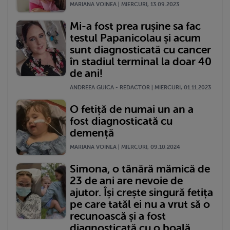
MARIANA VOINEA | MIERCURI, 13.09.2023
Mi-a fost prea rușine sa fac
testul Papanicolau și acum
sunt diagnosticată cu cancer
în stadiul terminal la doar 40
de ani!
ANDREEA GUICA - REDACTOR | MIERCURI, 01.11.2023
O fetiță de numai un an a
fost diagnosticată cu
demență
MARIANA VOINEA | MIERCURI, 09.10.2024
Simona, o tânără mămică de
23 de ani are nevoie de
ajutor. Își crește singură fetița
pe care tatăl ei nu a vrut să o
recunoască și a fost
diagnosticată cu o boală