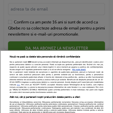
Confirm ca am peste 16 ani si sunt de acord ca
Qbebe.ro sa colecteze adresa de email pentru a primi
newslettere si e-mail-uri promotionale.
DA, MA ABONEZ LA NEWSLETTER
Nouă ne pasă ca datele tale personale să rămână confidențiale
Noi și partenerii noștri
1019
stocăm și/sau accesăm informații pe dispozitivul dvs., precum identificatorii cookie unici
pentru prelucrarea datelor cu caracter personal. Puteți accepta sau gestiona preferințele dvs. făcând clic mai jos,
respectiv vă puteți opune utilizării unui interes legitim în orice moment pe pagina cu politica de confidențialitate.
Aceste alegeri vor fi raportate partenerilor noștri și nu vă vor afecta navigarea.
Mai multe detalii
Noi si partenerii nostri (retelele de socializare si agentiile de publicitate partenere, precum si furnizorii nostri de
servicii de date analitice) prelucram date pentru a permite website-ului sa functioneze, pentru a personaliza
continutul si anunturile publicitare afisate in functie de interesele si/sau profilul dvs., pentru a va oferi functionalitati
aferente retelelor de socializare si pentru a analiza traficul pe website. Beneficiati de drepturile prevazute de art. 15-
22 din GDPR in legatura cu prelucrarea datelor cu caracter personal. Aceste drepturi pot fi exercitate prin modalitatea
indicata
aici
. Prin click pe “ACCEPT TOATE”, acceptati folosirea tuturor Tehnologiilor de tip Cookie, care implica
inclusiv acceptul dvs. cu privire la stocarea/accesarea informatiilor de catre Vendor-ii cu care colaboram. Prin click
Echipa Editoriala
Newsletter
Contact
pe “VREAU SA MODIFIC SETARILE INDIVIDUAL” puteti schimba preferintele in mod individual, mai putin cele legate
de cookie strict necesare pentru functionarea website-ului.
Atât noi, cât și partenerii noștri prelucrăm datele pentru a oferi:
Cariere
Cookies
Politica de confidentialitate
Dezvoltarea și îmbunătățirea serviciilor. Măsurarea performanței reclamelor. Stocarea și/sau accesarea informațiilor
de pe un dispozitiv. Utilizarea profilurilor pentru selectarea conținutului personalizat. Crearea profilurilor de conținut
DivaHair Cosmetics
Despre noi
personalizat. Utilizarea profilurilor pentru selectarea publicității personalizate. Crearea profilurilor pentru publicitate
personalizată. Măsurarea performanței conținutului. Înțelegerea publicului prin statistici sau combinații de date din
surse diferite. Utilizarea de date limitate pentru a selecta publicitatea. Utilizarea datelor limitate pentru a selecta
conținutul. Date precise de geolocație și identificarea prin scanarea dispozitivului.