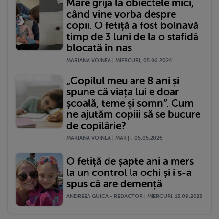
Mare grijă la obiectele mici,
când vine vorba despre
copii. O fetiță a fost bolnavă
timp de 3 luni de la o stafidă
blocată în nas
MARIANA VOINEA | MIERCURI, 05.06.2024
„Copilul meu are 8 ani și
spune că viața lui e doar
școală, teme și somn”. Cum
ne ajutăm copiii să se bucure
de copilărie?
MARIANA VOINEA | MARŢI, 05.05.2026
O fetiță de șapte ani a mers
la un control la ochi și i s-a
spus că are demență
ANDREEA GUICA - REDACTOR | MIERCURI, 13.09.2023