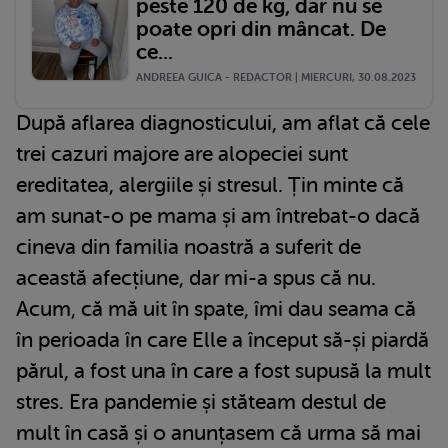
peste 120 de kg, dar nu se
poate opri din mâncat. De
ce...
ANDREEA GUICA - REDACTOR | MIERCURI, 30.08.2023
După aflarea diagnosticului, am aflat că cele
trei cazuri majore are alopeciei sunt
ereditatea, alergiile și stresul. Țin minte că
am sunat-o pe mama și am întrebat-o dacă
cineva din familia noastră a suferit de
această afecțiune, dar mi-a spus că nu.
Acum, că mă uit în spate, îmi dau seama că
în perioada în care Elle a început să-și piardă
părul, a fost una în care a fost supusă la mult
stres. Era pandemie și stăteam destul de
mult în casă și o anunțasem că urma să mai