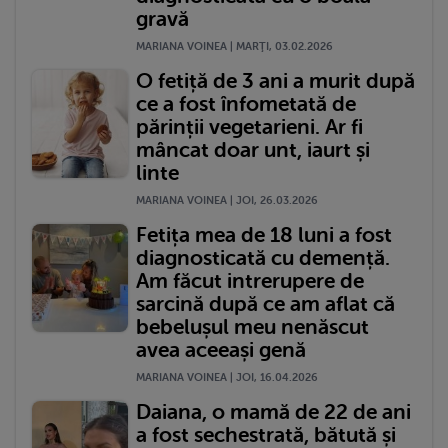
gravă
MARIANA VOINEA | MARŢI, 03.02.2026
O fetiță de 3 ani a murit după
ce a fost înfometată de
părinții vegetarieni. Ar fi
mâncat doar unt, iaurt și
linte
MARIANA VOINEA | JOI, 26.03.2026
Fetița mea de 18 luni a fost
diagnosticată cu demență.
Am făcut intrerupere de
sarcină după ce am aflat că
bebelușul meu nenăscut
avea aceeași genă
MARIANA VOINEA | JOI, 16.04.2026
Daiana, o mamă de 22 de ani
a fost sechestrată, bătută și