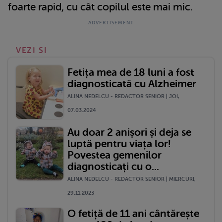
foarte rapid, cu cât copilul este mai mic.
VEZI SI
Fetița mea de 18 luni a fost
diagnosticată cu Alzheimer
ALINA NEDELCU - REDACTOR SENIOR | JOI,
07.03.2024
Au doar 2 anișori și deja se
luptă pentru viața lor!
Povestea gemenilor
diagnosticați cu o...
ALINA NEDELCU - REDACTOR SENIOR | MIERCURI,
29.11.2023
O fetiță de 11 ani cântărește