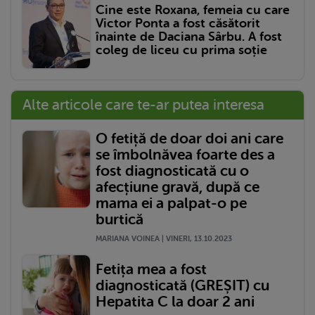
Cine este Roxana, femeia cu care
Victor Ponta a fost căsătorit
înainte de Daciana Sârbu. A fost
coleg de liceu cu prima soție
Alte articole care te-ar putea interesa
O fetiță de doar doi ani care
se îmbolnăvea foarte des a
fost diagnosticată cu o
afecțiune gravă, după ce
mama ei a palpat-o pe
burtică
MARIANA VOINEA | VINERI, 13.10.2023
Fetița mea a fost
diagnosticată (GREȘIT) cu
Hepatita C la doar 2 ani