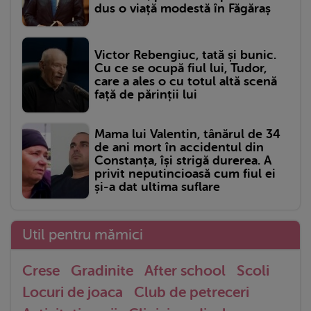
dus o viață modestă în Făgăraș
Victor Rebengiuc, tată și bunic.
Cu ce se ocupă fiul lui, Tudor,
care a ales o cu totul altă scenă
față de părinții lui
Mama lui Valentin, tânărul de 34
de ani mort în accidentul din
Constanța, își strigă durerea. A
privit neputincioasă cum fiul ei
și-a dat ultima suflare
Util pentru mămici
Crese
Gradinite
After school
Scoli
Locuri de joaca
Club de petreceri