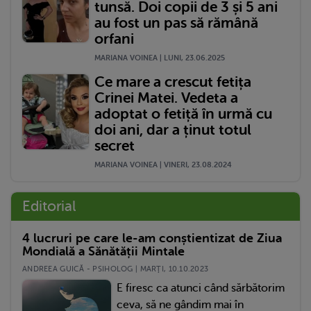
tunsă. Doi copii de 3 și 5 ani
au fost un pas să rămână
orfani
MARIANA VOINEA | LUNI, 23.06.2025
Ce mare a crescut fetița
Crinei Matei. Vedeta a
adoptat o fetiță în urmă cu
doi ani, dar a ținut totul
secret
MARIANA VOINEA | VINERI, 23.08.2024
Editorial
4 lucruri pe care le-am conștientizat de Ziua
Mondială a Sănătății Mintale
ANDREEA GUICĂ - PSIHOLOG | MARŢI, 10.10.2023
E firesc ca atunci când sărbătorim
ceva, să ne gândim mai în