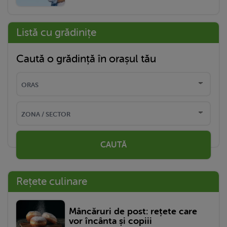
Listă cu grădinițe
Caută o grădință în orașul tău
CAUTĂ
Rețete culinare
Mâncăruri de post: rețete care
vor încânta și copiii