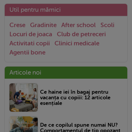
Util pentru mămici
Crese
Gradinite
After school
Scoli
Locuri de joaca
Club de petreceri
Activitati copii
Clinici medicale
Agentii bone
Articole noi
Ce haine iei în bagaj pentru
vacanța cu copiii: 12 articole
esențiale
De ce copilul spune numai NU?
Comportamentul de tip opozant