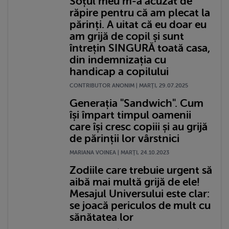
Soțul meu m-a acuzat de
răpire pentru că am plecat la
părinți. A uitat că eu doar eu
am grijă de copil și sunt
întrețin SINGURĂ toată casa,
din indemnizația cu
handicap a copilului
CONTRIBUTOR ANONIM | MARŢI, 29.07.2025
Generația "Sandwich". Cum
își împart timpul oamenii
care își cresc copiii și au grijă
de părinții lor vârstnici
MARIANA VOINEA | MARŢI, 24.10.2023
Zodiile care trebuie urgent să
aibă mai multă grijă de ele!
Mesajul Universului este clar:
se joacă periculos de mult cu
sănătatea lor