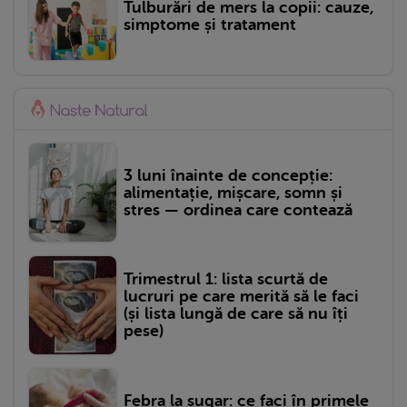
Tulburări de mers la copii: cauze,
simptome și tratament
3 luni înainte de concepție:
alimentație, mișcare, somn și
stres — ordinea care contează
Trimestrul 1: lista scurtă de
lucruri pe care merită să le faci
(și lista lungă de care să nu îți
pese)
Febra la sugar: ce faci în primele