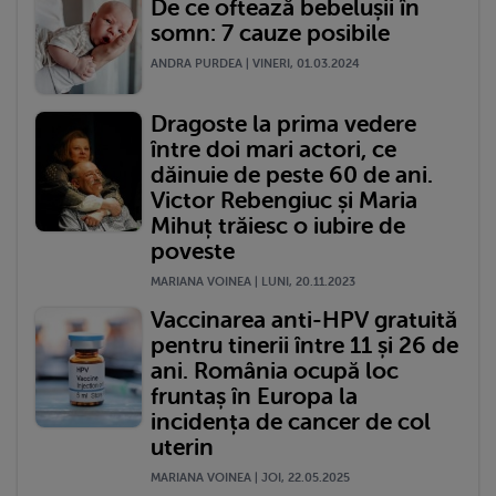
De ce oftează bebelușii în
somn: 7 cauze posibile
ANDRA PURDEA | VINERI, 01.03.2024
Dragoste la prima vedere
între doi mari actori, ce
dăinuie de peste 60 de ani.
Victor Rebengiuc și Maria
Mihuț trăiesc o iubire de
poveste
MARIANA VOINEA | LUNI, 20.11.2023
Vaccinarea anti-HPV gratuită
pentru tinerii între 11 și 26 de
ani. România ocupă loc
fruntaș în Europa la
incidența de cancer de col
uterin
MARIANA VOINEA | JOI, 22.05.2025