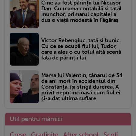
Cine au fost părinții lui Nicușor
Dan. Cu mama contabilă și tatăl
muncitor, primarul capitalei a
dus o viață modestă în Făgăraș
Victor Rebengiuc, tată și bunic.
Cu ce se ocupă fiul lui, Tudor,
care a ales o cu totul altă scenă
față de părinții lui
Mama lui Valentin, tânărul de 34
de ani mort în accidentul din
Constanța, își strigă durerea. A
privit neputincioasă cum fiul ei
și-a dat ultima suflare
Util pentru mămici
Crese
Gradinite
After school
Scoli