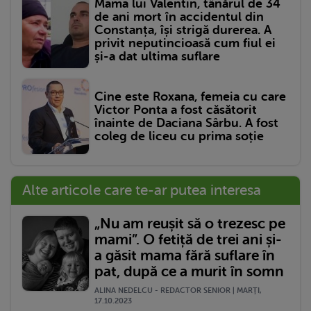
Mama lui Valentin, tânărul de 34
de ani mort în accidentul din
Constanța, își strigă durerea. A
privit neputincioasă cum fiul ei
și-a dat ultima suflare
Cine este Roxana, femeia cu care
Victor Ponta a fost căsătorit
înainte de Daciana Sârbu. A fost
coleg de liceu cu prima soție
Alte articole care te-ar putea interesa
„Nu am reușit să o trezesc pe
mami”. O fetiță de trei ani și-
a găsit mama fără suflare în
pat, după ce a murit în somn
ALINA NEDELCU - REDACTOR SENIOR | MARŢI,
17.10.2023