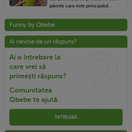
părinte care este principalul...
Funny by Qbebe
Ai nevoie de un răspuns?
Ai o întrebare la
care vrei să
primești răspuns?
Comunitatea
Qbebe te ajută.
ÎNTREABĂ