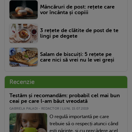
Mâncăruri de post: rețete care
vor încânta și copiii
3 rețete de clătite de post de te
lingi pe degete
Salam de biscuiți: 5 rețete pe
care nici să vrei nu le vei greși
Recenzie
Testăm și recomandăm: probabil cel mai bun
ceai pe care l-am băut vreodată
GABRIELA PALADI - REDACTOR | LUNI, 15.07.2019
O regulă importantă pe care
trebuie să o respecți atunci când
ești părinte, și cu precădere acel