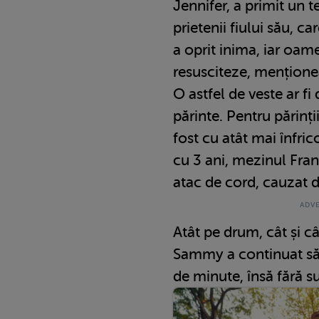
Jennifer, a primit un t
prietenii fiului său, car
a oprit inima, iar oame
resusciteze, mențion
O astfel de veste ar f
părinte. Pentru părinț
fost cu atât mai înfri
cu 3 ani, mezinul Fran
atac de cord, cauzat d
Atât pe drum, cât și câ
Sammy a continuat să 
de minute, însă fără s