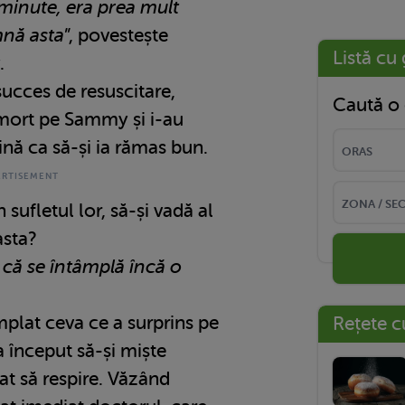
minute, era prea mult
nă asta
”, povestește
Listă cu 
.
succes de resuscitare,
Caută o 
 mort pe Sammy și i-au
ină ca să-și ia rămas bun.
 sufletul lor, să-și vadă al
asta?
că se întâmplă încă o
mplat ceva ce a surprins pe
Rețete c
început să-și miște
at să respire. Văzând