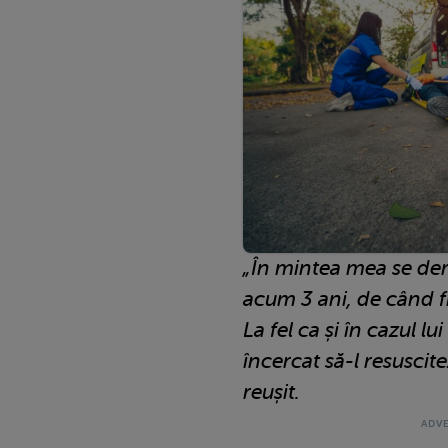
„În mintea mea se der
acum 3 ani, de când fi
La fel ca și în cazul l
încercat să-l resuscit
reușit.