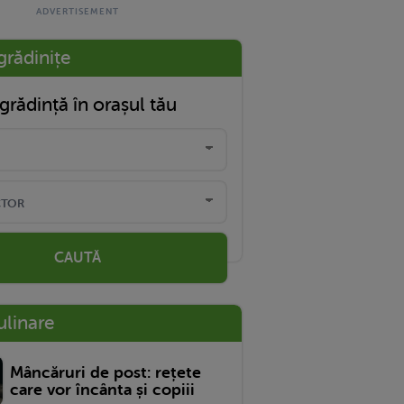
grădinițe
grădință în orașul tău
CAUTĂ
ulinare
Mâncăruri de post: rețete
care vor încânta și copiii