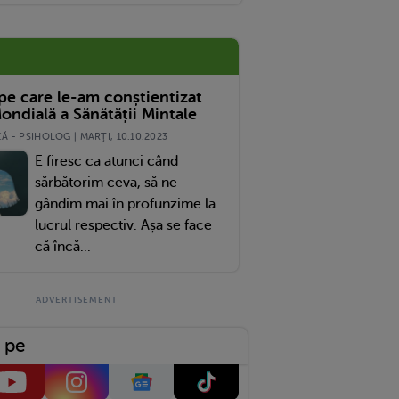
ratelui Său Din Urmă Cu Trei Ani
 pe care le-am conștientizat
ondială a Sănătății Mintale
 - PSIHOLOG | MARŢI, 10.10.2023
E firesc ca atunci când
sărbătorim ceva, să ne
gândim mai în profunzime la
lucrul respectiv. Așa se face
că încă...
 pe