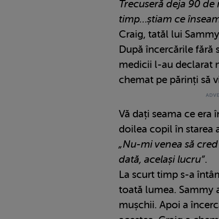
Trecuseră deja 90 de 
timp…știam ce înseam
Craig, tatăl lui Sammy
După încercările fără 
medicii l-au declarat
chemat pe părinți să v
Vă dați seama ce era în
doilea copil în starea 
„Nu-mi venea să cred 
dată, același lucru”
.
La scurt timp s-a întâ
toată lumea. Sammy a 
mușchii. Apoi a încerc