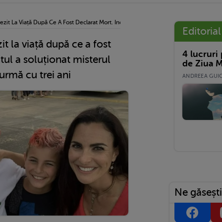
zit La Viață După Ce A Fost Declarat Mort. Incidentul A Soluționat Misterul Morții F
Editorial
it la viață după ce a fost
4 lucruri
tul a soluționat misterul
de Ziua M
 urmă cu trei ani
ANDREEA GUICĂ
Ne găsești