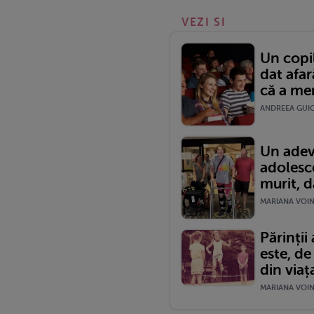
VEZI SI
Un copil
dat afa
că a mer
ANDREEA GUICA
Un adev
adolesce
murit, da
MARIANA VOINE
Părinții
este, de
din viața
MARIANA VOINE