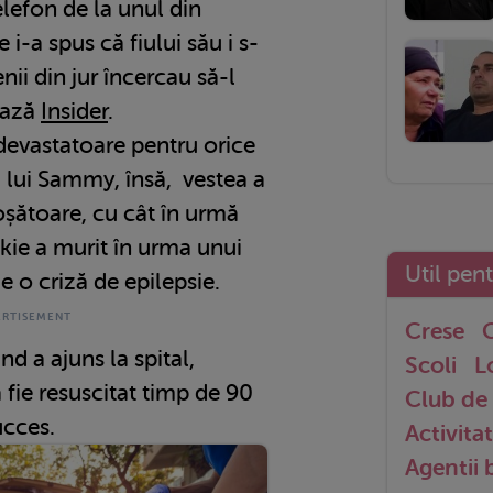
elefon de la unul din
e i-a spus că fiului său i s-
nii din jur încercau să-l
ează
Insider
.
i devastatoare pentru orice
ii lui Sammy, însă, vestea a
coșătoare, cu cât în urmă
kie a murit în urma unui
Util pen
e o criză de epilepsie.
Crese
G
nd a ajuns la spital,
Scoli
L
fie resuscitat timp de 90
Club de 
ucces.
Activitat
Agentii