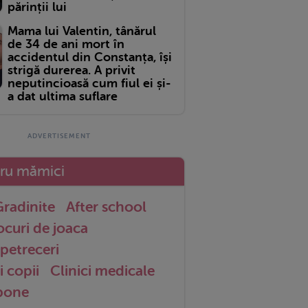
părinții lui
Mama lui Valentin, tânărul
de 34 de ani mort în
accidentul din Constanța, își
strigă durerea. A privit
neputincioasă cum fiul ei și-
a dat ultima suflare
tru mămici
radinite
After school
ocuri de joaca
petreceri
i copii
Clinici medicale
 bone