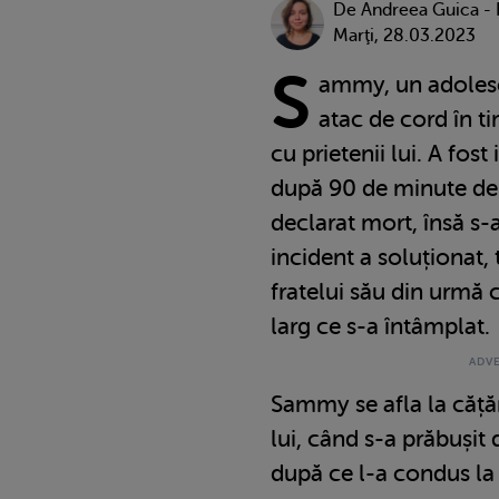
De
Andreea Guica -
Marţi, 28.03.2023
S
ammy, un adolesc
atac de cord în t
cu prietenii lui. A fost
după 90 de minute de r
declarat mort, însă s-a 
incident a soluționat, 
fratelui său din urmă 
larg ce s-a întâmplat.
Sammy se afla la cățăr
lui, când s-a prăbușit 
după ce l-a condus la