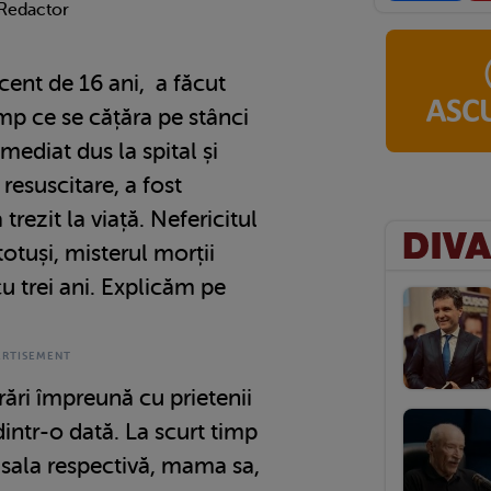
 Redactor
ent de 16 ani, a făcut
imp ce se cățăra pe stânci
 imediat dus la spital și
esuscitare, a fost
trezit la viață. Nefericitul
totuși, misterul morții
cu trei ani. Explicăm pe
ări împreună cu prietenii
dintr-o dată. La scurt timp
 sala respectivă, mama sa,