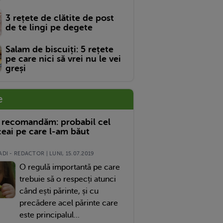
3 rețete de clătite de post
de te lingi pe degete
Salam de biscuiți: 5 rețete
pe care nici să vrei nu le vei
greși
e
 recomandăm: probabil cel
eai pe care l-am băut
DI - REDACTOR | LUNI, 15.07.2019
O regulă importantă pe care
trebuie să o respecți atunci
când ești părinte, și cu
precădere acel părinte care
este principalul...