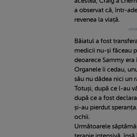
acestea, Craig a chem
a observat că, într-adev
revenea la viață.
Băiatul a fost transfera
medicii nu-și făceau 
deoarece Sammy era în
Organele îi cedau, unul
său nu dădea nici un 
Totuși, după ce l-au 
după ce a fost declarat
și-au pierdut speranț
ochii.
Următoarele săptămâni
terapie intensivă, îns