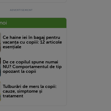
 noi
Ce haine iei în bagaj pentru
vacanța cu copiii: 12 articole
esențiale
De ce copilul spune numai
NU? Comportamentul de tip
opozant la copii
Tulburări de mers la copii:
cauze, simptome și
tratament