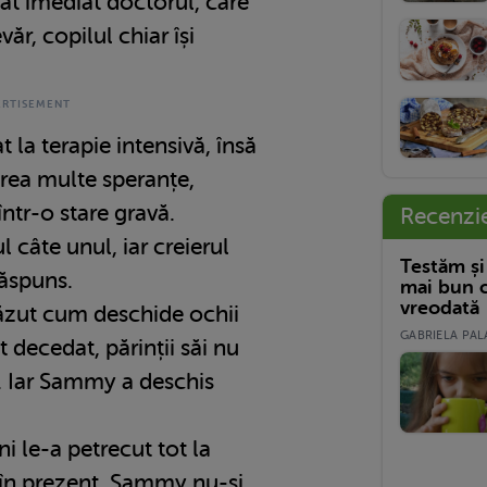
at imediat doctorul, care
ăr, copilul chiar își
t la terapie intensivă, însă
prea multe speranțe,
tr-o stare gravă.
Recenzi
 câte unul, iar creierul
Testăm și
răspuns.
mai bun c
vreodată
văzut cum deschide ochii
GABRIELA PALA
 decedat, părinții săi nu
a. Iar Sammy a deschis
 le-a petrecut tot la
ă în prezent, Sammy nu-și