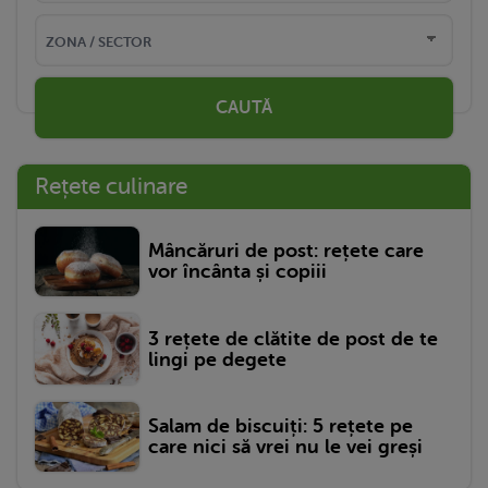
CAUTĂ
Rețete culinare
Mâncăruri de post: rețete care
vor încânta și copiii
3 rețete de clătite de post de te
lingi pe degete
Salam de biscuiți: 5 rețete pe
care nici să vrei nu le vei greși