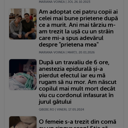
MARIANA VOINEA | JOI, 26.10.2023
Am adoptat cei patru copii ai
celei mai bune prietene după
ce a murit. Ani mai târziu m-
am trezit la ușă cu un străin
care mi-a spus adevărul
despre "prietena mea"
MARIANA VOINEA | MARŢI, 20.01.2026
După un travaliu de 6 ore,
anestezia epidurală și-a
pierdut efectul iar eu mă
rugam să nu mor. Am născut
copilul mai mult mort decât
viu cu cordonul infasurat în
jurul gâtului
QBEBE.RO | VINERI, 17.05.2024
O femeie s-a trezit din comă