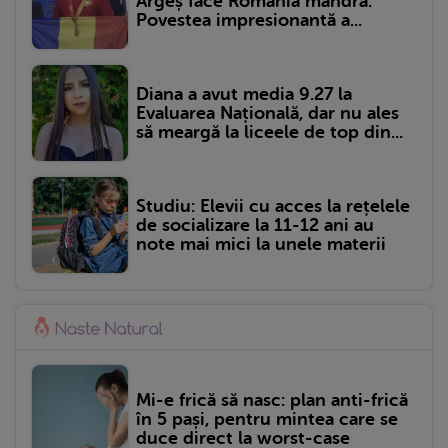
Argeș face România mândră.
Povestea impresionantă a...
Diana a avut media 9.27 la
Evaluarea Națională, dar nu ales
să meargă la liceele de top din...
Studiu: Elevii cu acces la rețelele
de socializare la 11-12 ani au
note mai mici la unele materii
Mi-e frică să nasc: plan anti-frică
în 5 pași, pentru mintea care se
duce direct la worst-case