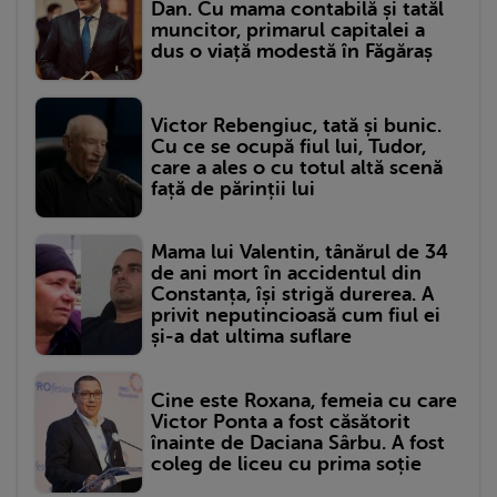
Dan. Cu mama contabilă și tatăl
muncitor, primarul capitalei a
dus o viață modestă în Făgăraș
Victor Rebengiuc, tată și bunic.
Cu ce se ocupă fiul lui, Tudor,
care a ales o cu totul altă scenă
față de părinții lui
Mama lui Valentin, tânărul de 34
de ani mort în accidentul din
Constanța, își strigă durerea. A
privit neputincioasă cum fiul ei
și-a dat ultima suflare
Cine este Roxana, femeia cu care
Victor Ponta a fost căsătorit
înainte de Daciana Sârbu. A fost
coleg de liceu cu prima soție