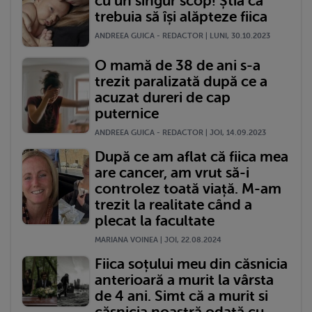
cu un singur scop! Știa că
trebuia să își alăpteze fiica
ANDREEA GUICA - REDACTOR | LUNI, 30.10.2023
O mamă de 38 de ani s-a
trezit paralizată după ce a
acuzat dureri de cap
puternice
ANDREEA GUICA - REDACTOR | JOI, 14.09.2023
După ce am aflat că fiica mea
are cancer, am vrut să-i
controlez toată viață. M-am
trezit la realitate când a
plecat la facultate
MARIANA VOINEA | JOI, 22.08.2024
Fiica soțului meu din căsnicia
anterioară a murit la vârsta
de 4 ani. Simt că a murit si
căsnicia noastră odată cu