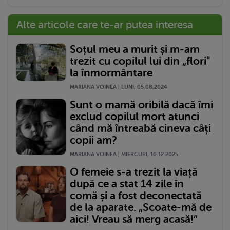
Alte articole care te-ar putea interesa
Soțul meu a murit și m-am
trezit cu copilul lui din „flori"
la înmormântare
MARIANA VOINEA | LUNI, 05.08.2024
Sunt o mamă oribilă dacă îmi
exclud copilul mort atunci
când mă întreabă cineva câți
copii am?
MARIANA VOINEA | MIERCURI, 10.12.2025
O femeie s-a trezit la viață
după ce a stat 14 zile în
comă și a fost deconectată
de la aparate. „Scoate-mă de
aici! Vreau să merg acasă!”