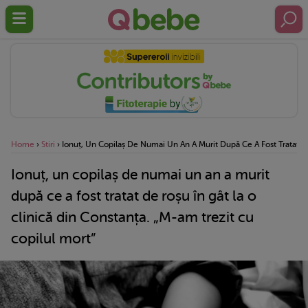
Home
›
Stiri
›
Ionuț, Un Copilaș De Numai Un An A Murit După Ce A Fost Tratat De
Ionuț, un copilaș de numai un an a murit
după ce a fost tratat de roșu în gât la o
clinică din Constanța. „M-am trezit cu
copilul mort”