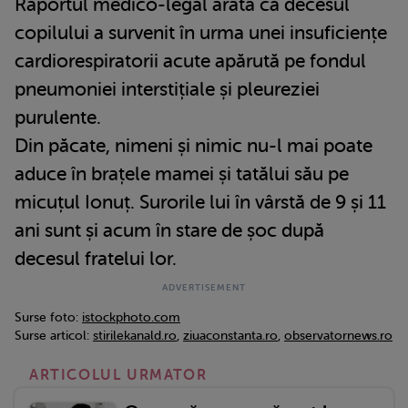
Raportul medico-legal arată că decesul
copilului a survenit în urma unei insuficiențe
cardiorespiratorii acute apărută pe fondul
pneumoniei interstițiale și pleureziei
purulente.
Din păcate, nimeni și nimic nu-l mai poate
aduce în brațele mamei și tatălui său pe
micuțul Ionuț. Surorile lui în vârstă de 9 și 11
ani sunt și acum în stare de șoc după
decesul fratelui lor.
Surse foto:
istockphoto.com
Surse articol:
stirilekanald.ro
,
ziuaconstanta.ro
,
observatornews.ro
ARTICOLUL URMATOR