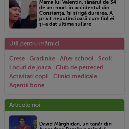
Mama lui Valentin, tânărul de 34
de ani mort în accidentul din
Constanța, își strigă durerea. A
privit neputincioasă cum fiul ei
și-a dat ultima suflare
Util pentru mămici
Crese
Gradinite
After school
Scoli
Locuri de joaca
Club de petreceri
Activitati copii
Clinici medicale
Agentii bone
Articole noi
David Mărghidan, un tânăr din