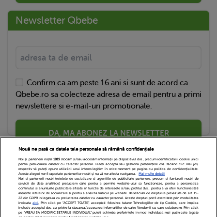
Newsletter Qbebe
Confirm ca am peste 16 ani si sunt de acord ca
Qbebe.ro sa colecteze adresa de email pentru a primi
newslettere si e-mail-uri promotionale.
DA, MA ABONEZ LA NEWSLETTER
Nouă ne pasă ca datele tale personale să rămână confidențiale
Noi și partenerii noștri
1019
stocăm și/sau accesăm informații pe dispozitivul dvs., precum identificatorii cookie unici
pentru prelucrarea datelor cu caracter personal. Puteți accepta sau gestiona preferințele dvs. făcând clic mai jos,
respectiv vă puteți opune utilizării unui interes legitim în orice moment pe pagina cu politica de confidențialitate.
Aceste alegeri vor fi raportate partenerilor noștri și nu vă vor afecta navigarea.
Mai multe detalii
Noi si partenerii nostri (retelele de socializare si agentiile de publicitate partenere, precum si furnizorii nostri de
servicii de date analitice) prelucram date pentru a permite website-ului sa functioneze, pentru a personaliza
continutul si anunturile publicitare afisate in functie de interesele si/sau profilul dvs., pentru a va oferi functionalitati
aferente retelelor de socializare si pentru a analiza traficul pe website. Beneficiati de drepturile prevazute de art. 15-
22 din GDPR in legatura cu prelucrarea datelor cu caracter personal. Aceste drepturi pot fi exercitate prin modalitatea
indicata
aici
. Prin click pe “ACCEPT TOATE”, acceptati folosirea tuturor Tehnologiilor de tip Cookie, care implica
inclusiv acceptul dvs. cu privire la stocarea/accesarea informatiilor de catre Vendor-ii cu care colaboram. Prin click
Echipa Editoriala
Newsletter
Contact
pe “VREAU SA MODIFIC SETARILE INDIVIDUAL” puteti schimba preferintele in mod individual, mai putin cele legate