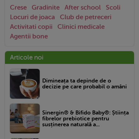
Crese
Gradinite
After school
Scoli
Locuri de joaca
Club de petreceri
Activitati copii
Clinici medicale
Agentii bone
Articole noi
Dimineața ta depinde de o
decizie pe care probabil o amâni
Sinergin® & Bifido Baby®: Știința
fibrelor prebiotice pentru
susținerea naturală a...