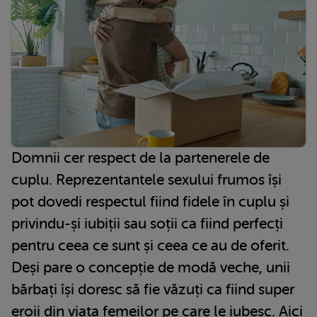
Domnii cer respect de la partenerele de
cuplu. Reprezentantele sexului frumos își
pot dovedi respectul fiind fidele în cuplu și
privindu-și iubiții sau soții ca fiind perfecți
pentru ceea ce sunt și ceea ce au de oferit.
Deși pare o concepție de modă veche, unii
bărbați își doresc să fie văzuți ca fiind super
eroii din viața femeilor pe care le iubesc. Aici