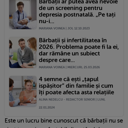
Bărbații ar putea avea nevoie
de un screening pentru
depresia postnatală. „Pe tați
nu-i...
MARIANA VOINEA | JOI, 12.10.2023
Bărbații și infertilitatea în
2026. Problema poate fi la ei,
dar rămâne un subiect
despre care...
MARIANA VOINEA | MIERCURI, 25.03.2026
4 semne că ești „țapul
ispășitor” din familie și cum
îți poate afecta asta relațiile
ALINA NEDELCU - REDACTOR SENIOR | LUNI,
22.01.2024
Este un lucru bine cunoscut că bărbații nu se