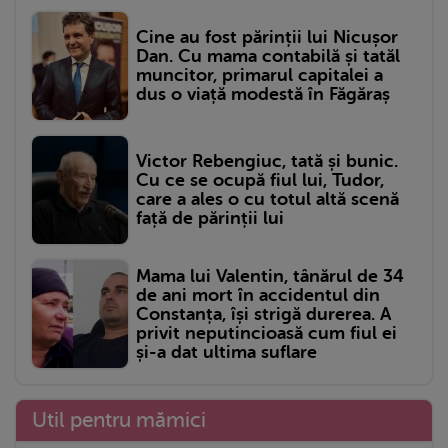
Cine au fost părinții lui Nicușor
Dan. Cu mama contabilă și tatăl
muncitor, primarul capitalei a
dus o viață modestă în Făgăraș
Victor Rebengiuc, tată și bunic.
Cu ce se ocupă fiul lui, Tudor,
care a ales o cu totul altă scenă
față de părinții lui
Mama lui Valentin, tânărul de 34
de ani mort în accidentul din
Constanța, își strigă durerea. A
privit neputincioasă cum fiul ei
și-a dat ultima suflare
Util pentru mămici