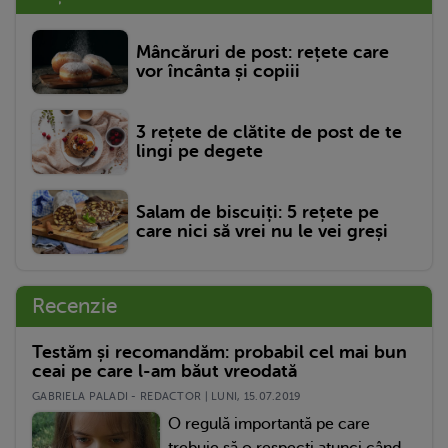
Mâncăruri de post: rețete care
vor încânta și copiii
3 rețete de clătite de post de te
lingi pe degete
Salam de biscuiți: 5 rețete pe
care nici să vrei nu le vei greși
Recenzie
Testăm și recomandăm: probabil cel mai bun
ceai pe care l-am băut vreodată
GABRIELA PALADI - REDACTOR | LUNI, 15.07.2019
O regulă importantă pe care
trebuie să o respecți atunci când