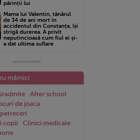
părinții lui
Mama lui Valentin, tânărul
de 34 de ani mort în
accidentul din Constanța, își
strigă durerea. A privit
neputincioasă cum fiul ei și-
a dat ultima suflare
tru mămici
radinite
After school
ocuri de joaca
petreceri
i copii
Clinici medicale
 bone