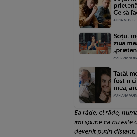
prieten
Ce să fa
ALINA NEDELCU
Soțul me
ziua mea
„prieten
MARIANA VOINE
Tatăl me
fost nic
mea, are
MARIANA VOINE
Ea râde, el râde, num
îmi spune că nu este 
devenit puțin distant,