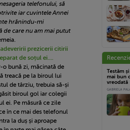
mesageria telefonului, să
rivite iar cuvintele Annei
inte hrănindu-mi
ă de care nu am mai putut
emeia.
everirii prezicerii citirii
Recenzi
parat de soțul ei....
r-o bună zi, măcinată de
Testăm și
ă treacă pe la biroul lui
mai bun c
vreodată
tul de târziu, trebuia să-și
GABRIELA PALA
ăsit biroul gol iar colegii
ul ei. Pe măsură ce zile
n ce în ce mai des telefonul
ntra la duș și aproape
ie în parte mai găsea câte