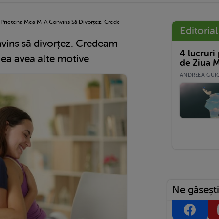
›
Prietena Mea M-A Convins Să Divorțez. Credeam Că Îmi Vrea Binele, Dar Ea Avea Al
Editorial
vins să divorțez. Credeam
4 lucruri
r ea avea alte motive
de Ziua M
ANDREEA GUICĂ
Ne găsești