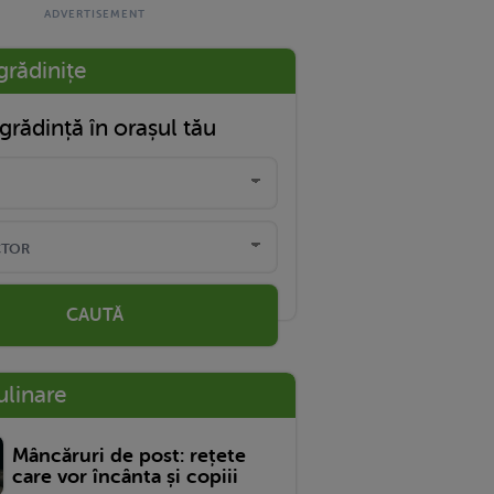
grădinițe
grădință în orașul tău
CAUTĂ
ulinare
Mâncăruri de post: rețete
care vor încânta și copiii