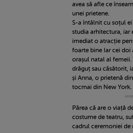
avea să afle ce însea
unei prietene.
S-a întâlnit cu soțul ei
studia arhitectura, iar 
imediat o atracție pent
foarte bine Iar cei doi
orașul natal al femeii
drăguț sau căsătorit, i
și Anna, o prietenă di
tocmai din New York.
Părea că are o viață de
costume de teatru, sufl
cadrul ceremoniei de n