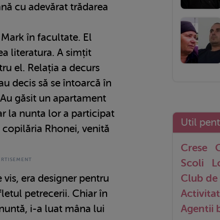
mnă cu adevărat trădarea
 Mark în facultate. El
ea literatura. A simțit
ru el. Relația a decurs
 au decis să se întoarcă în
. Au găsit un apartament
ar la nunta lor a participat
Util pen
n copilăria Rhonei, venită
Crese
G
Scoli
L
 vis, era designer pentru
Club de 
etul petrecerii. Chiar în
Activitat
untă, i-a luat mâna lui
Agentii