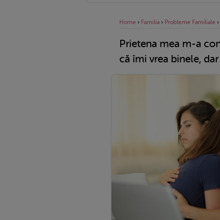
Home
›
Familia
›
Probleme Familiale
Prietena mea m-a con
că îmi vrea binele, da