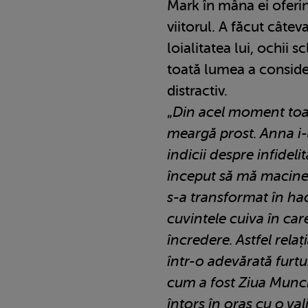
Mark în mâna ei oferin
viitorul. A făcut câte
loialitatea lui, ochii s
toată lumea a consider
distractiv.
„
Din acel moment toat
meargă prost. Anna i-
indicii despre infidelit
început să mă macine.
s-a transformat în ha
cuvintele cuiva în ca
încredere. Astfel rela
într-o adevărată furt
cum a fost Ziua Munci
întors în oraș cu o val