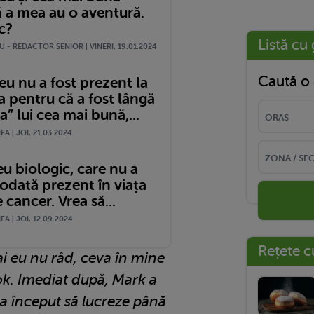
ă a mea au o aventură.
c?
Listă cu 
 - REDACTOR SENIOR | VINERI, 19.01.2024
Caută o 
u nu a fost prezent la
 pentru că a fost lângă
a” lui cea mai bună,...
A | JOI, 21.03.2024
u biologic, care nu a
iodată prezent în viața
 cancer. Vrea să...
A | JOI, 12.09.2024
Rețete c
ai eu nu râd, ceva în mine
ok. Imediat după, Mark a
 a început să lucreze până