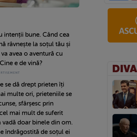
au intenții bune. Când cea
ă râvnește la soțul tău și
ă va avea o aventură cu
 Cine e de vină?
 se dă drept prieten îți
ai multe ori, prieteniile se
cunse, sfârșesc prin
u cel mai mult de suferit
să vadă doar binele din om.
 îndrăgostită de soțul ei