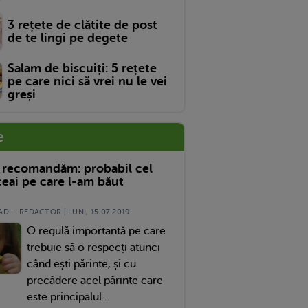
3 rețete de clătite de post
de te lingi pe degete
Salam de biscuiți: 5 rețete
pe care nici să vrei nu le vei
greși
e
 recomandăm: probabil cel
eai pe care l-am băut
DI - REDACTOR | LUNI, 15.07.2019
O regulă importantă pe care
trebuie să o respecți atunci
când ești părinte, și cu
precădere acel părinte care
este principalul...