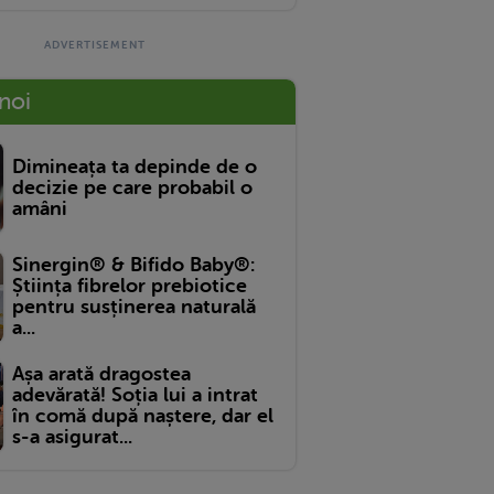
 noi
Dimineața ta depinde de o
decizie pe care probabil o
amâni
Sinergin® & Bifido Baby®:
Știința fibrelor prebiotice
pentru susținerea naturală
a...
Așa arată dragostea
adevărată! Soția lui a intrat
în comă după naștere, dar el
s-a asigurat...