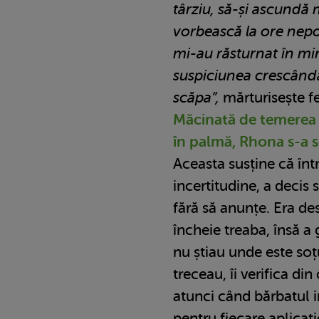
târziu, să-și ascundă 
vorbească la ore nepot
mi-au răsturnat în m
suspiciunea crescând
scăpa”,
mărturisește f
Măcinată de temerea ad
în palmă, Rhona s-a se
Aceasta susține că înt
incertitudine, a decis s
fără să anunțe. Era des
încheie treaba, însă a g
nu știau unde este soț
treceau, îi verifica di
atunci când bărbatul i
pentru fiecare aplicaț