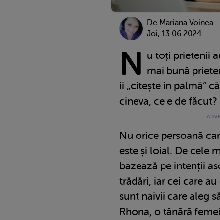
De
Mariana Voinea
Joi, 13.06.2024
N
u toți prietenii 
mai bună prieten
îi „citește în palmă” c
cineva, ce e de făcut?
Nu orice persoană care
este și loial. De cele m
bazează pe intenții as
trădări, iar cei care a
sunt naivii care aleg 
Rhona, o tânără femeie