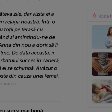
teva zile, dar vizita ei a
n relația noastră. Într-o
 toții pe terasă cu
zând și amintindu-ne de
nna din nou a dorit să îi
alme. De data aceasta, îi
rbatului succes în carieră,
l ei se schimbă. A văzut o
ste din cauza unei femei.
eu și cea mai bună