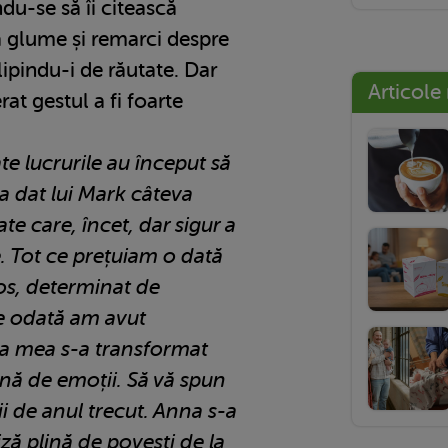
du-se să îi citească
va glume și remarci despre
clipindu-i de răutate. Dar
Articole
at gestul a fi foarte
e lucrurile au început să
a dat lui Mark câteva
ate care, încet, dar sigur a
 Tot ce prețuiam o dată
os, determinat de
re odată am avut
ția mea s-a transformat
ună de emoții. Să vă spun
i de anul trecut. Anna s-a
iză plină de povești de la