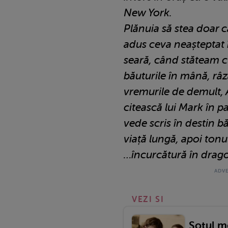
New York.
Plănuia să stea doar câ
adus ceva neașteptat î
seară, când stăteam cu
băuturile în mână, râ
vremurile de demult, A
citească lui Mark în p
vede scris în destin bă
viață lungă, apoi tonu
…încurcătură în drago
VEZI SI
Soțul m