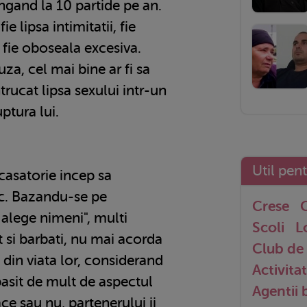
ngand la 10 partide pe an.
ie lipsa intimitatii, fie
fie oboseala excesiva.
uza, cel mai bine ar fi sa
rucat lipsa sexului intr-un
ptura lui.
Util pen
asatorie incep sa
ic. Bazandu-se pe
Crese
G
alege nimeni", multi
Scoli
L
 si barbati, nu mai acorda
Club de 
 din viata lor, considerand
Activitat
asit de mult de aspectul
Agentii
lace sau nu, partenerului ii