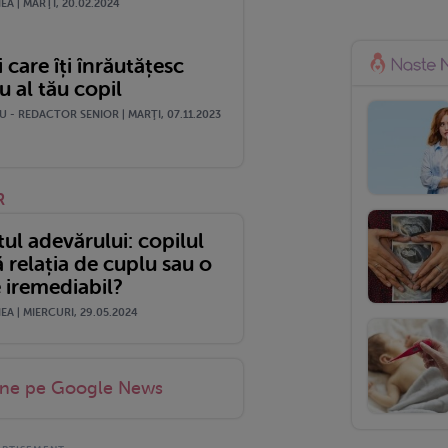
A | MARŢI, 20.02.2024
i care îți înrăutățesc
cu al tău copil
 - REDACTOR SENIOR | MARŢI, 07.11.2023
R
l adevărului: copilul
 relația de cuplu sau o
 iremediabil?
A | MIERCURI, 29.05.2024
-ne pe Google News