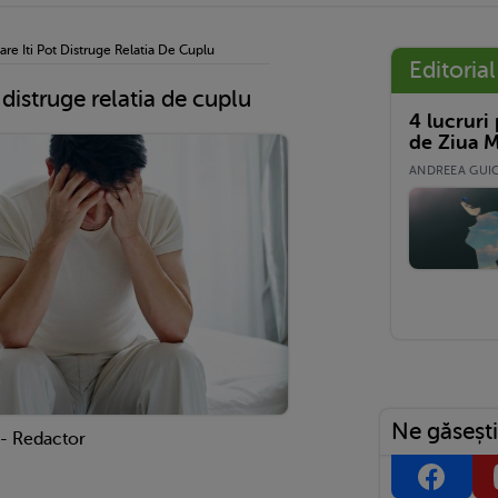
are Iti Pot Distruge Relatia De Cuplu
Editorial
t distruge relatia de cuplu
4 lucruri
de Ziua M
ANDREEA GUICĂ
Ne găsești
 - Redactor