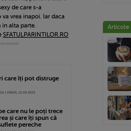
sexy de care s-a
 va vrea inapoi. Iar daca
 in alta parte.
Articole
pe
SFATULPARINTILOR.RO
ri care îți pot distruge
A | VINERI, 22.09.2023
e care nu le poți trece
ea și care îți spun că
suflete pereche