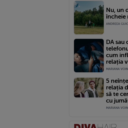
Nu, un d
încheie 
ANDREEA GUICA
DA sau 
telefonu
cum inf
relația 
MARIANA VOINE
5 neînțe
relația 
să te ce
cu jumă
MARIANA VOINE