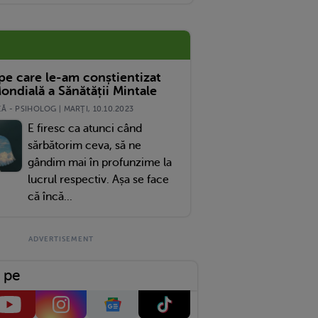
 pe care le-am conștientizat
ondială a Sănătății Mintale
 - PSIHOLOG | MARŢI, 10.10.2023
E firesc ca atunci când
sărbătorim ceva, să ne
gândim mai în profunzime la
lucrul respectiv. Așa se face
că încă...
 pe