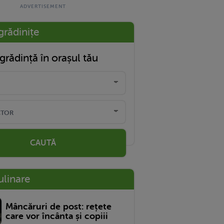
grădinițe
grădință în orașul tău
CAUTĂ
ulinare
Mâncăruri de post: rețete
care vor încânta și copiii