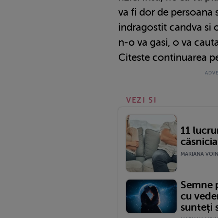
va fi dor de persoana 
indragostit candva si o
n-o va gasi, o va cauta
Citeste continuarea 
VEZI SI
11 lucru
căsnicia
MARIANA VOINE
Semne p
cu veder
sunteți 