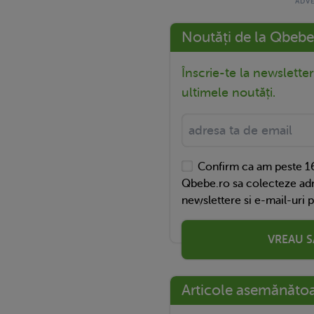
Noutăți de la Qbebe
Înscrie-te la newslette
ultimele noutăți.
Confirm ca am peste 16
Qbebe.ro sa colecteze adr
newslettere si e-mail-uri 
VREAU S
Articole asemănăto