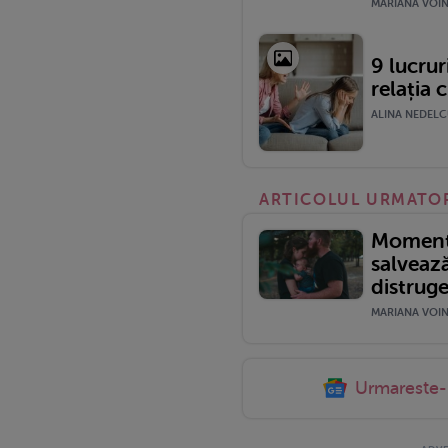
MARIANA VOINE
9 lucrur
relația 
ALINA NEDELCU
ARTICOLUL URMATO
Momentu
salvează
distruge
MARIANA VOINE
Urmareste