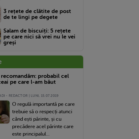
3 rețete de clătite de post
de te lingi pe degete
Salam de biscuiți: 5 rețete
pe care nici să vrei nu le vei
greși
e
 recomandăm: probabil cel
eai pe care l-am băut
DI - REDACTOR | LUNI, 15.07.2019
O regulă importantă pe care
trebuie să o respecți atunci
când ești părinte, și cu
precădere acel părinte care
este principalul...