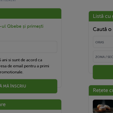
Listă cu 
r-ul Qbebe și primești
Caută o 
 ani si sunt de acord ca
esa de email pentru a primi
promotionale.
Ă MĂ ÎNSCRIU
Rețete c
are