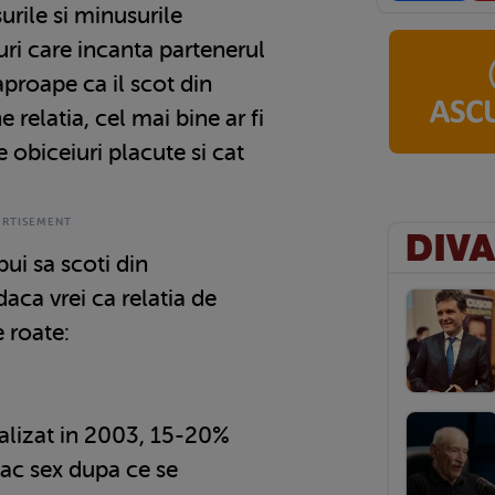
urile si minusurile
uri care incanta partenerul
aproape ca il scot din
 relatia, cel mai bine ar fi
 obiceiuri placute si cat
bui sa scoti din
ca vrei ca relatia de
 roate:
ealizat in 2003, 15-20%
fac sex dupa ce se