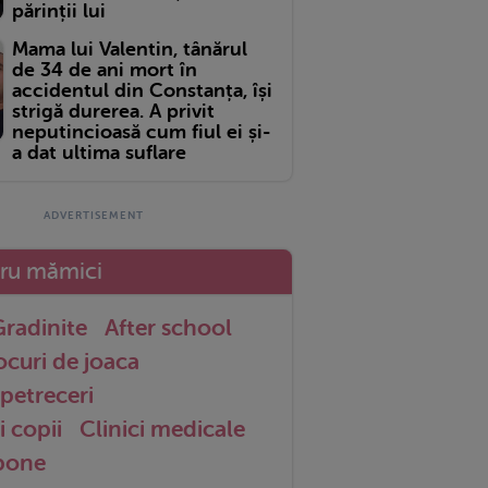
părinții lui
Mama lui Valentin, tânărul
de 34 de ani mort în
accidentul din Constanța, își
strigă durerea. A privit
neputincioasă cum fiul ei și-
a dat ultima suflare
tru mămici
radinite
After school
ocuri de joaca
petreceri
i copii
Clinici medicale
 bone