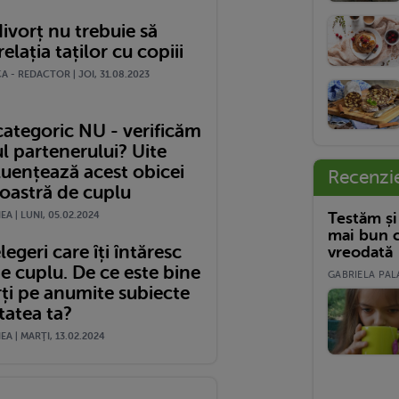
ivorț nu trebuie să
relația taților cu copiii
 - REDACTOR | JOI, 31.08.2023
categoric NU - verificăm
l partenerului? Uite
luențează acest obicei
Recenzi
voastră de cuplu
Testăm și
A | LUNI, 05.02.2024
mai bun c
legeri care îți întăresc
vreodată
de cuplu. De ce este bine
GABRIELA PALA
rți pe anumite subiecte
tatea ta?
A | MARŢI, 13.02.2024