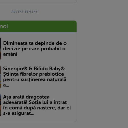
 noi
Dimineața ta depinde de o
decizie pe care probabil o
amâni
Sinergin® & Bifido Baby®:
Știința fibrelor prebiotice
pentru susținerea naturală
a...
Așa arată dragostea
adevărată! Soția lui a intrat
în comă după naștere, dar el
s-a asigurat...