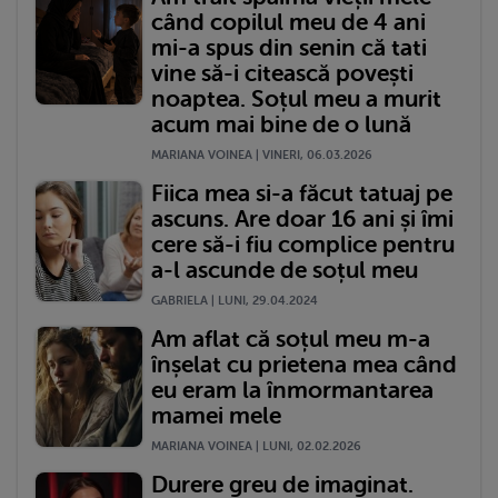
când copilul meu de 4 ani
mi-a spus din senin că tati
vine să-i citească povești
noaptea. Soțul meu a murit
acum mai bine de o lună
MARIANA VOINEA | VINERI, 06.03.2026
Fiica mea si-a făcut tatuaj pe
ascuns. Are doar 16 ani și îmi
cere să-i fiu complice pentru
a-l ascunde de soțul meu
GABRIELA | LUNI, 29.04.2024
Am aflat că soțul meu m-a
înșelat cu prietena mea când
eu eram la înmormantarea
mamei mele
MARIANA VOINEA | LUNI, 02.02.2026
Durere greu de imaginat.