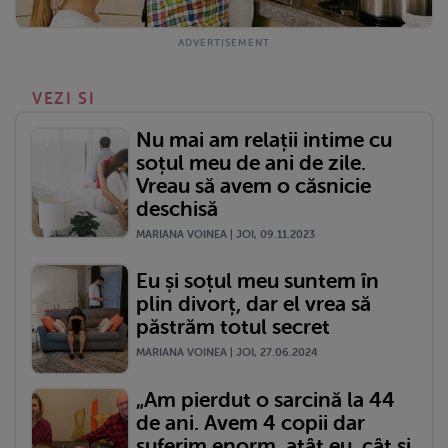
VEZI SI
Nu mai am relații intime cu
soțul meu de ani de zile.
Vreau să avem o căsnicie
deschisă
MARIANA VOINEA | JOI, 09.11.2023
Eu și soțul meu suntem în
plin divorț, dar el vrea să
păstrăm totul secret
MARIANA VOINEA | JOI, 27.06.2024
„Am pierdut o sarcină la 44
de ani. Avem 4 copii dar
suferim enorm, atât eu, cât și