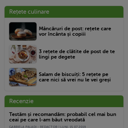
Rețete culinare
Mâncăruri de post: rețete care
vor încânta și copiii
3 rețete de clătite de post de te
lingi pe degete
Salam de biscuiți: 5 rețete pe
care nici să vrei nu le vei greși
Recenzie
Testăm și recomandăm: probabil cel mai bun
ceai pe care l-am băut vreodată
GABRIELA PALADI - REDACTOR | LUNI, 15.07.2019