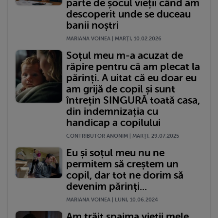
parte de șocul vieții când am
descoperit unde se duceau
banii noștri
MARIANA VOINEA | MARŢI, 10.02.2026
Soțul meu m-a acuzat de
răpire pentru că am plecat la
părinți. A uitat că eu doar eu
am grijă de copil și sunt
întrețin SINGURĂ toată casa,
din indemnizația cu
handicap a copilului
CONTRIBUTOR ANONIM | MARŢI, 29.07.2025
Eu și soțul meu nu ne
permitem să creștem un
copil, dar tot ne dorim să
devenim părinți...
MARIANA VOINEA | LUNI, 10.06.2024
Am trăit spaima vieții mele