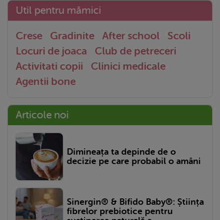
Util pentru mămici
Crese
Gradinite
After school
Scoli
Locuri de joaca
Club de petreceri
Activitati copii
Clinici medicale
Agentii bone
Articole noi
Dimineața ta depinde de o
decizie pe care probabil o amâni
Sinergin® & Bifido Baby®: Știința
fibrelor prebiotice pentru