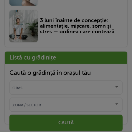
3 luni înainte de concepție:
alimentație, mișcare, somn și
stres — ordinea care contează
Listă cu grădinițe
Caută o grădință în orașul tău
CAUTĂ