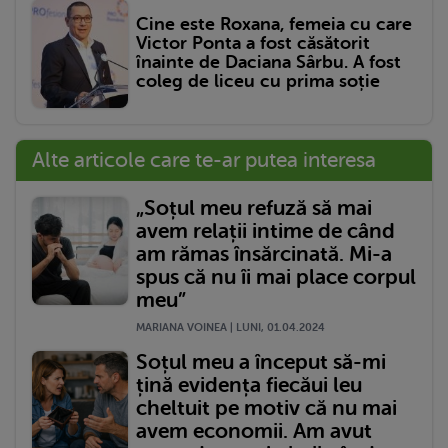
Cine este Roxana, femeia cu care
Victor Ponta a fost căsătorit
înainte de Daciana Sârbu. A fost
coleg de liceu cu prima soție
Alte articole care te-ar putea interesa
„Soțul meu refuză să mai
avem relații intime de când
am rămas însărcinată. Mi-a
spus că nu îi mai place corpul
meu”
MARIANA VOINEA | LUNI, 01.04.2024
Soțul meu a început să-mi
țină evidența fiecăui leu
cheltuit pe motiv că nu mai
avem economii. Am avut