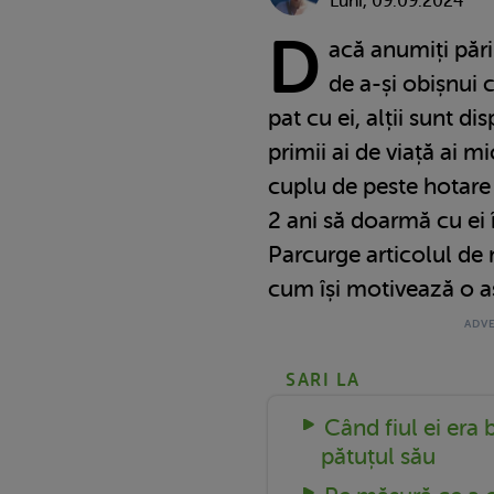
Luni, 09.09.2024
D
acă anumiți pări
de a-și obișnui 
pat cu ei, alții sunt di
primii ai de viață ai m
cuplu de peste hotare a
2 ani să doarmă cu ei 
Parcurge articolul de 
cum își motivează o 
SARI LA
Când fiul ei era
pătuțul său