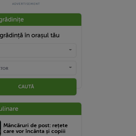
grădinițe
grădință în orașul tău
CAUTĂ
ulinare
Mâncăruri de post: rețete
care vor încânta și copiii