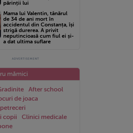
părinții lui
Mama lui Valentin, tânărul
de 34 de ani mort în
accidentul din Constanța, își
strigă durerea. A privit
neputincioasă cum fiul ei și-
a dat ultima suflare
tru mămici
radinite
After school
ocuri de joaca
petreceri
i copii
Clinici medicale
 bone