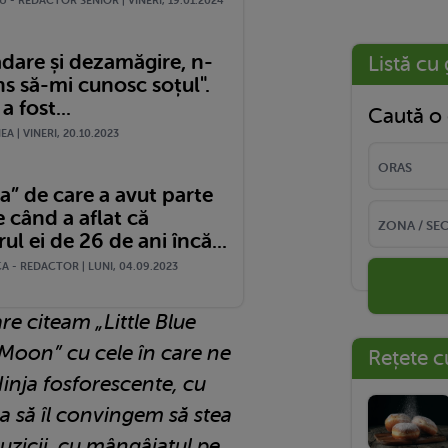
 - REDACTOR SENIOR | VINERI, 19.01.2024
ădare și dezamăgire, n-
Listă cu 
uns să-mi cunosc soțul".
a fost...
Caută o 
A | VINERI, 20.10.2023
a” de care a avut parte
 când a aflat că
ul ei de 26 de ani încă...
A - REDACTOR | LUNI, 04.09.2023
re citeam „Little Blue
Moon” cu cele în care ne
Rețete c
inja fosforescente, cu
a să îl convingem să stea
muzicii, cu mângâiatul pe