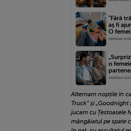
ALINA NEDELCU
"Fără tr
aș fi aj
O femei 
MARIANA VOINE
„Surpriz
o femeie
partener
ANDREEA GUIC
Alternam nopțile în ca
Truck” și „Goodnight 
jucam cu Țestoasele N
mângâiatul pe spate c
în pat, cu ascultatul 