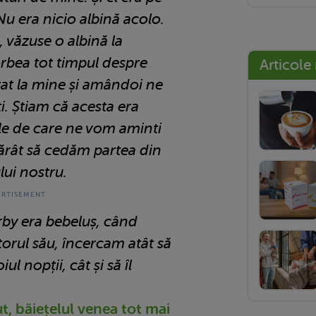
u era nicio albină acolo.
, văzuse o albină la
orbea tot timpul despre
Articole
tat la mine și amândoi ne
i. Știam că acesta era
e de care ne vom aminti
ărât să cedăm partea din
lui nostru.
rby era bebeluș, când
torul său, încercam atât să
ul nopții, cât și să îl
t, băiețelul venea tot mai