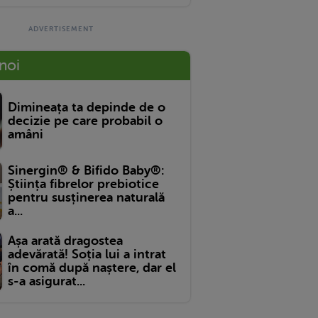
 noi
Dimineața ta depinde de o
decizie pe care probabil o
amâni
Sinergin® & Bifido Baby®:
Știința fibrelor prebiotice
pentru susținerea naturală
a...
Așa arată dragostea
adevărată! Soția lui a intrat
în comă după naștere, dar el
s-a asigurat...