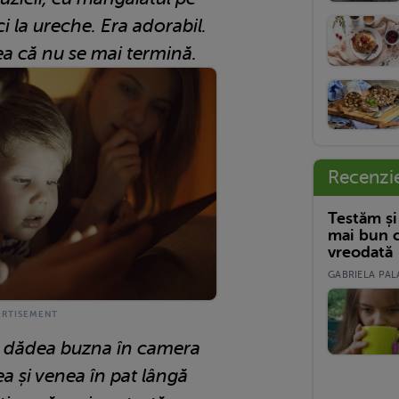
ci la ureche. Era adorabil.
ea că nu se mai termină.
Recenzi
Testăm și
mai bun c
vreodată
GABRIELA PALA
i, dădea buzna în camera
a și venea în pat lângă