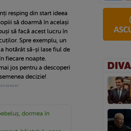
nți resping din start ideea
copiii să doarmă în același
spuși să facă acest lucru în
icuților. Spre exemplu, un
 hotărât să-și lase fiul de
în fiecare noapte.
mai jos pentru a descoperi
asemenea decizie!
 bebeluș, dormea în