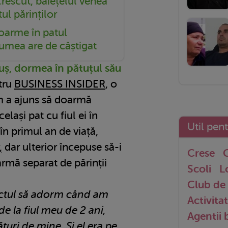
rescut, băiețelul venea
ul părinților
doarme în patul
 lumea are de câștigat
luș, dormea în pătuțul său
tru
BUSINESS INSIDER
, o
 a ajuns să doarmă
lași pat cu fiul ei în
Util pen
, în primul an de viață,
,
dar ulterior începuse să-i
Crese
G
armă separat de părinții
Scoli
L
Club de 
ctul să adorm când am
Activitat
de la fiul meu de 2 ani,
Agentii
turi de mine. Și el era pe