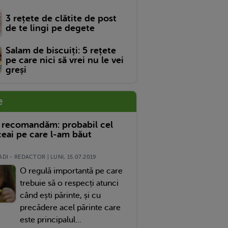
3 rețete de clătite de post
de te lingi pe degete
Salam de biscuiți: 5 rețete
pe care nici să vrei nu le vei
greși
e
 recomandăm: probabil cel
eai pe care l-am băut
DI - REDACTOR | LUNI, 15.07.2019
O regulă importantă pe care
trebuie să o respecți atunci
când ești părinte, și cu
precădere acel părinte care
este principalul...