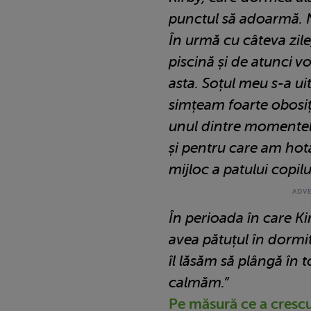
punctul să adoarmă. N
În urmă cu câteva zile
piscină și de atunci v
asta. Soțul meu s-a ui
simțeam foarte obosiț
unul dintre momentel
și pentru care am hot
mijloc a patului copilu
În perioada în care Ki
avea pătuțul în dormi
îl lăsăm să plângă în toi
calmăm.”
Pe măsură ce a crescu