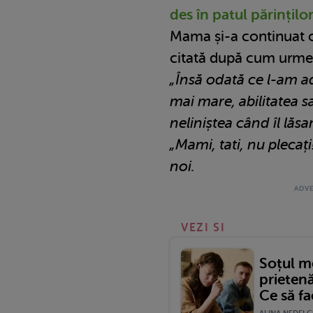
des în patul părințilo
Mama și-a continuat 
citată după cum urme
„Însă odată ce l-am ad
mai mare, abilitatea s
neliniștea când îl lăs
„Mami, tati, nu plecaț
noi.
VEZI SI
Soțul m
prieten
Ce să fa