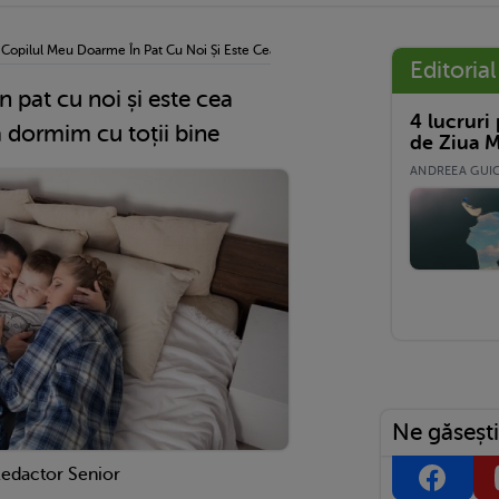
›
Copilul Meu Doarme În Pat Cu Noi Și Este Cea Mai Bună Soluție Ca Să Dormim Cu To
Editorial
 pat cu noi și este cea
4 lucruri
ă dormim cu toții bine
de Ziua M
ANDREEA GUICĂ
Ne găsești
Redactor Senior