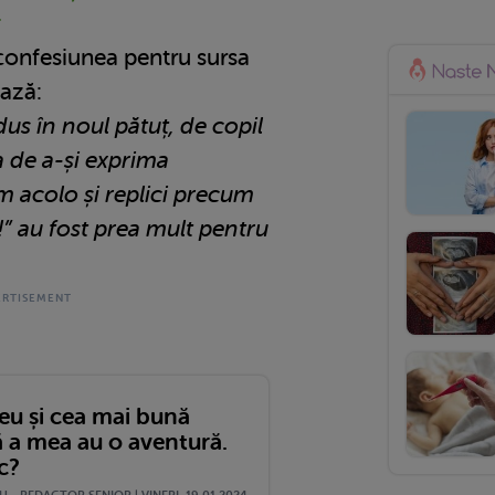
r
confesiunea pentru sursa
ază:
us în noul pătuț, de copil
a de a-și exprima
am acolo și replici precum
i!” au fost prea mult pentru
eu și cea mai bună
ă a mea au o aventură.
c?