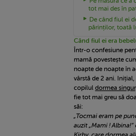
Pe măsură ce a c
tot mai des în pat
De când fiul ei 
părinților, toată
Când fiul ei era bebe
Într-o confesiune pen
mamă povestește cum
noapte de noapte în ace
vârstă de 2 ani. Inițial
copilul
dormea singur
fie tot mai greu să do
săi:
„Tocmai eram pe pun
auzit „Mami ! Albina!” 
Kirby, care dormea ală