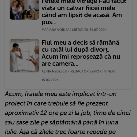
Fetele mele vitrege i-au făcut
viața un calvar fiicei mele
când am lipsit de acasă. Am
pus...
MARIANA VOINEA | MIERCURI, 31.07.2024
Fiul meu a decis să rămână
cu tatăl lui după divorț.
Acum îmi reproșează că nu
are camera...
ALINA NEDELCU - REDACTOR SENIOR | VINERI,
15.03.2024
Acum, fratele meu este implicat într-un
proiect în care trebuie să fie prezent
aproximativ 12 ore pe zi la job, timp de cinci
sau șase zile pe săptămână până în luna
iulie. Așa că zilele trec foarte repede pe