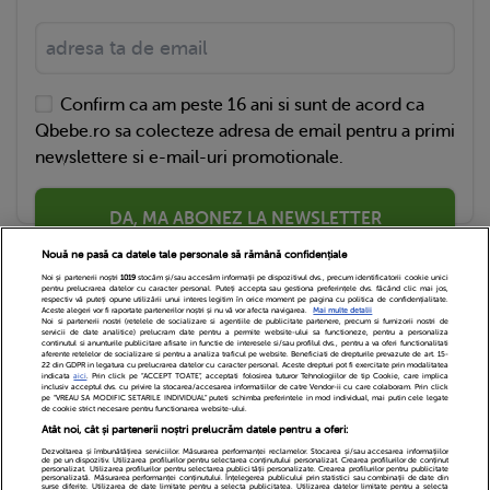
Confirm ca am peste 16 ani si sunt de acord ca
Qbebe.ro sa colecteze adresa de email pentru a primi
newslettere si e-mail-uri promotionale.
DA, MA ABONEZ LA NEWSLETTER
Nouă ne pasă ca datele tale personale să rămână confidențiale
Noi și partenerii noștri
1019
stocăm și/sau accesăm informații pe dispozitivul dvs., precum identificatorii cookie unici
pentru prelucrarea datelor cu caracter personal. Puteți accepta sau gestiona preferințele dvs. făcând clic mai jos,
respectiv vă puteți opune utilizării unui interes legitim în orice moment pe pagina cu politica de confidențialitate.
Aceste alegeri vor fi raportate partenerilor noștri și nu vă vor afecta navigarea.
Mai multe detalii
Noi si partenerii nostri (retelele de socializare si agentiile de publicitate partenere, precum si furnizorii nostri de
servicii de date analitice) prelucram date pentru a permite website-ului sa functioneze, pentru a personaliza
continutul si anunturile publicitare afisate in functie de interesele si/sau profilul dvs., pentru a va oferi functionalitati
aferente retelelor de socializare si pentru a analiza traficul pe website. Beneficiati de drepturile prevazute de art. 15-
22 din GDPR in legatura cu prelucrarea datelor cu caracter personal. Aceste drepturi pot fi exercitate prin modalitatea
indicata
aici
. Prin click pe “ACCEPT TOATE”, acceptati folosirea tuturor Tehnologiilor de tip Cookie, care implica
inclusiv acceptul dvs. cu privire la stocarea/accesarea informatiilor de catre Vendor-ii cu care colaboram. Prin click
Echipa Editoriala
Newsletter
Contact
pe “VREAU SA MODIFIC SETARILE INDIVIDUAL” puteti schimba preferintele in mod individual, mai putin cele legate
de cookie strict necesare pentru functionarea website-ului.
Atât noi, cât și partenerii noștri prelucrăm datele pentru a oferi:
Cariere
Cookies
Politica de confidentialitate
Dezvoltarea și îmbunătățirea serviciilor. Măsurarea performanței reclamelor. Stocarea și/sau accesarea informațiilor
de pe un dispozitiv. Utilizarea profilurilor pentru selectarea conținutului personalizat. Crearea profilurilor de conținut
DivaHair Cosmetics
Despre noi
personalizat. Utilizarea profilurilor pentru selectarea publicității personalizate. Crearea profilurilor pentru publicitate
personalizată. Măsurarea performanței conținutului. Înțelegerea publicului prin statistici sau combinații de date din
surse diferite. Utilizarea de date limitate pentru a selecta publicitatea. Utilizarea datelor limitate pentru a selecta