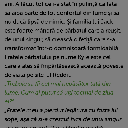
ani. A făcut tot ce i-a stat în putință ca fata
să aibă parte de tot confortul din lume și să
nu ducă lipsă de nimic. Și familia lui Jack
este foarte mândră de bărbatul care a reușit,
de unul singur, să crească o fetiță care s-a
transformat într-o domnișoară formidabilă.
Fratele bărbatului pe nume Kyle este cel
care a ales să împărtășească această poveste
de viață pe site-ul Reddit.
„Trebuie să fii cel mai nepăsător tată din
lume. Cum ai putut să uiți tocmai de ziua
ei?”
„Fratele meu a pierdut legătura cu fosta lui
soție, așa că și-a crescut fiica de unul singur
așa cum a putut. Dar a făcut o treabă