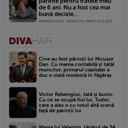
părinte pentru fratele meu
de 6 ani. Nu a fost cea mai
bună decizie…
ANDREEA GUICA - REDACTOR | MARŢI, 21.11.2023
Cine au fost părinții lui Nicușor
Dan. Cu mama contabilă și tatăl
muncitor, primarul capitalei a
dus o viață modestă în Făgăraș
Victor Rebengiuc, tată și bunic.
Cu ce se ocupă fiul lui, Tudor,
care a ales o cu totul altă scenă
față de părinții lui
Mama lui Valentin, tânărul de 34