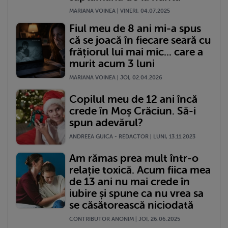
MARIANA VOINEA | VINERI, 04.07.2025
Fiul meu de 8 ani mi-a spus
că se joacă în fiecare seară cu
frățiorul lui mai mic... care a
murit acum 3 luni
MARIANA VOINEA | JOI, 02.04.2026
Copilul meu de 12 ani încă
crede în Moș Crăciun. Să-i
spun adevărul?
ANDREEA GUICA - REDACTOR | LUNI, 13.11.2023
Am rămas prea mult într-o
relație toxică. Acum fiica mea
de 13 ani nu mai crede în
iubire și spune ca nu vrea sa
se căsătorească niciodată
CONTRIBUTOR ANONIM | JOI, 26.06.2025