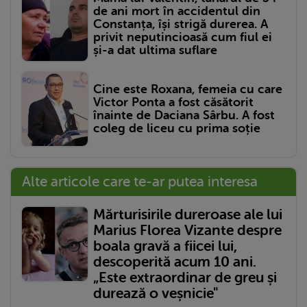
de ani mort în accidentul din
Constanța, își strigă durerea. A
privit neputincioasă cum fiul ei
și-a dat ultima suflare
Cine este Roxana, femeia cu care
Victor Ponta a fost căsătorit
înainte de Daciana Sârbu. A fost
coleg de liceu cu prima soție
Alte articole care te-ar putea interesa
Mărturisirile dureroase ale lui
Marius Florea Vizante despre
boala gravă a fiicei lui,
descoperită acum 10 ani.
„Este extraordinar de greu și
durează o veșnicie"