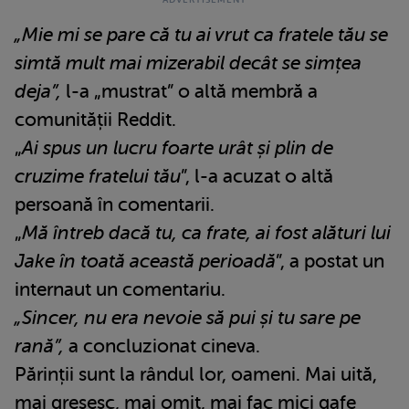
„Mie mi se pare că tu ai vrut ca fratele tău se
simtă mult mai mizerabil decât se simțea
deja”,
l-a „mustrat” o altă membră a
comunității Reddit.
„
Ai spus un lucru foarte urât și plin de
cruzime fratelui tău
”, l-a acuzat o altă
persoană în comentarii.
„
Mă întreb dacă tu, ca frate, ai fost alături lui
Jake în toată această perioadă
”, a postat un
internaut un comentariu.
„Sincer, nu era nevoie să pui și tu sare pe
rană”,
a concluzionat cineva.
Părinții sunt la rândul lor, oameni. Mai uită,
mai greșesc, mai omit, mai fac mici gafe