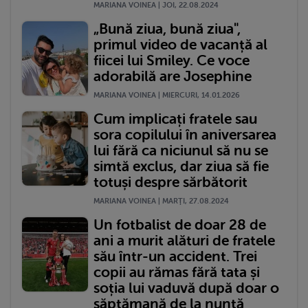
MARIANA VOINEA | JOI, 22.08.2024
„Bună ziua, bună ziua",
primul video de vacanță al
fiicei lui Smiley. Ce voce
adorabilă are Josephine
MARIANA VOINEA | MIERCURI, 14.01.2026
Cum implicați fratele sau
sora copilului în aniversarea
lui fără ca niciunul să nu se
simtă exclus, dar ziua să fie
totuși despre sărbătorit
MARIANA VOINEA | MARŢI, 27.08.2024
Un fotbalist de doar 28 de
ani a murit alături de fratele
său într-un accident. Trei
copii au rămas fără tata și
soția lui vaduvă după doar o
săptămană de la nuntă