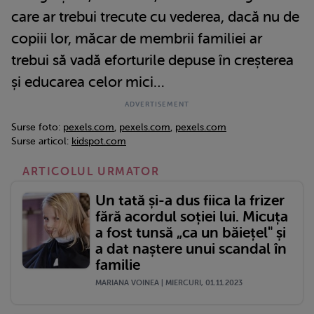
care ar trebui trecute cu vederea, dacă nu de
copiii lor, măcar de membrii familiei ar
trebui să vadă eforturile depuse în creșterea
și educarea celor mici…
Surse foto:
pexels.com
,
pexels.com
,
pexels.com
Surse articol:
kidspot.com
ARTICOLUL URMATOR
Un tată și-a dus fiica la frizer
fără acordul soției lui. Micuța
a fost tunsă „ca un băiețel" și
a dat naștere unui scandal în
familie
MARIANA VOINEA | MIERCURI, 01.11.2023