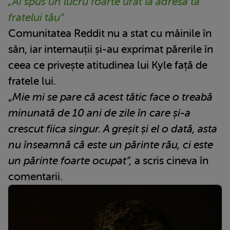
„Ai spus un lucru foarte urât la adresa ta
fratelui tău”
Comunitatea Reddit nu a stat cu mâinile în
sân, iar internauții și-au exprimat părerile în
ceea ce privește atitudinea lui Kyle față de
fratele lui.
„
Mie mi se pare că acest tătic face o treabă
minunată de 10 ani de zile în care și-a
crescut fiica singur. A greșit și el o dată, asta
nu înseamnă că este un părinte rău, ci este
un părinte foarte ocupat”,
a scris cineva în
comentarii.