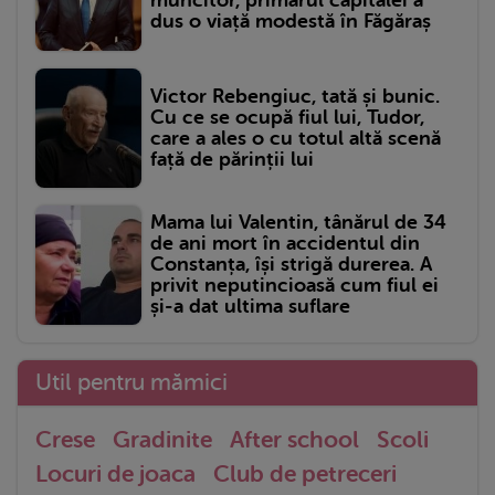
muncitor, primarul capitalei a
dus o viață modestă în Făgăraș
Victor Rebengiuc, tată și bunic.
Cu ce se ocupă fiul lui, Tudor,
care a ales o cu totul altă scenă
față de părinții lui
Mama lui Valentin, tânărul de 34
de ani mort în accidentul din
Constanța, își strigă durerea. A
privit neputincioasă cum fiul ei
și-a dat ultima suflare
Util pentru mămici
Crese
Gradinite
After school
Scoli
Locuri de joaca
Club de petreceri