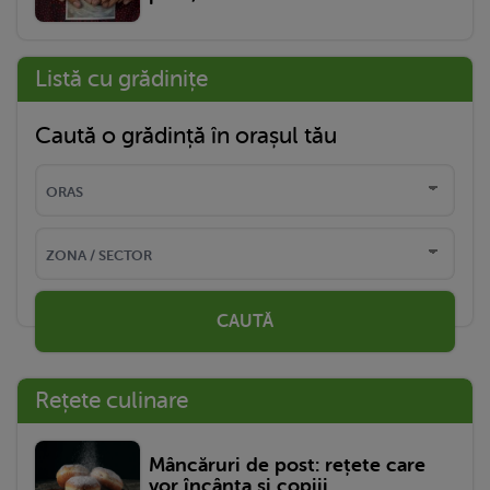
Listă cu grădinițe
Caută o grădință în orașul tău
CAUTĂ
Rețete culinare
Mâncăruri de post: rețete care
vor încânta și copiii