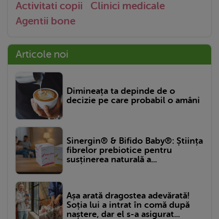
Activitati copii
Clinici medicale
Agentii bone
Articole noi
Dimineața ta depinde de o
decizie pe care probabil o amâni
Sinergin® & Bifido Baby®: Știința
fibrelor prebiotice pentru
susținerea naturală a...
Așa arată dragostea adevărată!
Soția lui a intrat în comă după
naștere, dar el s-a asigurat...