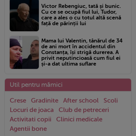
Victor Rebengiuc, tată și bunic.
Cu ce se ocupă fiul lui, Tudor,
care a ales o cu totul altă scenă
față de părinții lui
Mama lui Valentin, tânărul de 34
de ani mort în accidentul din
Constanța, își strigă durerea. A
privit neputincioasă cum fiul ei
și-a dat ultima suflare
Util pentru mămici
Crese
Gradinite
After school
Scoli
Locuri de joaca
Club de petreceri
Activitati copii
Clinici medicale
Agentii bone