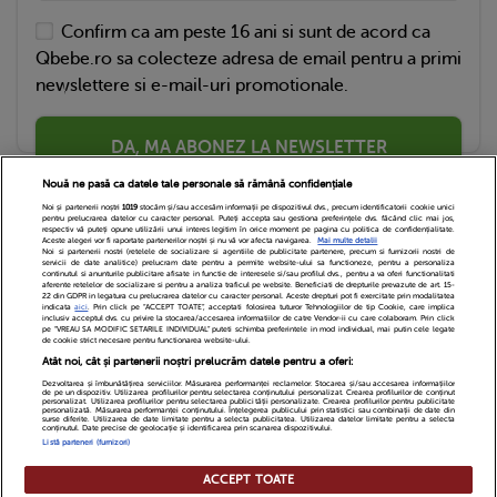
Confirm ca am peste 16 ani si sunt de acord ca
Qbebe.ro sa colecteze adresa de email pentru a primi
newslettere si e-mail-uri promotionale.
DA, MA ABONEZ LA NEWSLETTER
Nouă ne pasă ca datele tale personale să rămână confidențiale
Noi și partenerii noștri
1019
stocăm și/sau accesăm informații pe dispozitivul dvs., precum identificatorii cookie unici
pentru prelucrarea datelor cu caracter personal. Puteți accepta sau gestiona preferințele dvs. făcând clic mai jos,
respectiv vă puteți opune utilizării unui interes legitim în orice moment pe pagina cu politica de confidențialitate.
Aceste alegeri vor fi raportate partenerilor noștri și nu vă vor afecta navigarea.
Mai multe detalii
Noi si partenerii nostri (retelele de socializare si agentiile de publicitate partenere, precum si furnizorii nostri de
servicii de date analitice) prelucram date pentru a permite website-ului sa functioneze, pentru a personaliza
continutul si anunturile publicitare afisate in functie de interesele si/sau profilul dvs., pentru a va oferi functionalitati
aferente retelelor de socializare si pentru a analiza traficul pe website. Beneficiati de drepturile prevazute de art. 15-
22 din GDPR in legatura cu prelucrarea datelor cu caracter personal. Aceste drepturi pot fi exercitate prin modalitatea
indicata
aici
. Prin click pe “ACCEPT TOATE”, acceptati folosirea tuturor Tehnologiilor de tip Cookie, care implica
inclusiv acceptul dvs. cu privire la stocarea/accesarea informatiilor de catre Vendor-ii cu care colaboram. Prin click
Echipa Editoriala
Newsletter
Contact
pe “VREAU SA MODIFIC SETARILE INDIVIDUAL” puteti schimba preferintele in mod individual, mai putin cele legate
de cookie strict necesare pentru functionarea website-ului.
Atât noi, cât și partenerii noștri prelucrăm datele pentru a oferi:
Cariere
Cookies
Politica de confidentialitate
Dezvoltarea și îmbunătățirea serviciilor. Măsurarea performanței reclamelor. Stocarea și/sau accesarea informațiilor
de pe un dispozitiv. Utilizarea profilurilor pentru selectarea conținutului personalizat. Crearea profilurilor de conținut
DivaHair Cosmetics
Despre noi
personalizat. Utilizarea profilurilor pentru selectarea publicității personalizate. Crearea profilurilor pentru publicitate
personalizată. Măsurarea performanței conținutului. Înțelegerea publicului prin statistici sau combinații de date din
surse diferite. Utilizarea de date limitate pentru a selecta publicitatea. Utilizarea datelor limitate pentru a selecta
conținutul. Date precise de geolocație și identificarea prin scanarea dispozitivului.
Termeni si conditii
Setari Cookies
Listă parteneri (furnizori)
ACCEPT TOATE