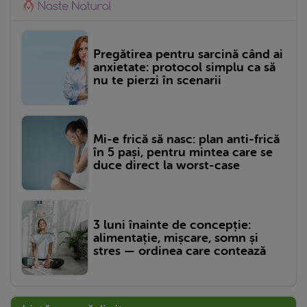
Pregătirea pentru sarcină când ai
anxietate: protocol simplu ca să
nu te pierzi în scenarii
Mi-e frică să nasc: plan anti-frică
în 5 pași, pentru mintea care se
duce direct la worst-case
3 luni înainte de concepție:
alimentație, mișcare, somn și
stres — ordinea care contează