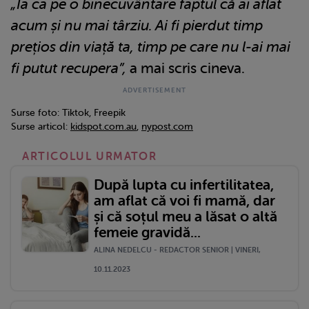
„Ia ca pe o binecuvântare faptul că ai aflat
acum și nu mai târziu. Ai fi pierdut timp
prețios din viață ta, timp pe care nu l-ai mai
fi putut recupera”,
a mai scris cineva.
Surse foto: Tiktok, Freepik
Surse articol:
kidspot.com.au
,
nypost.com
ARTICOLUL URMATOR
După lupta cu infertilitatea,
am aflat că voi fi mamă, dar
și că soțul meu a lăsat o altă
femeie gravidă...
ALINA NEDELCU - REDACTOR SENIOR | VINERI,
10.11.2023