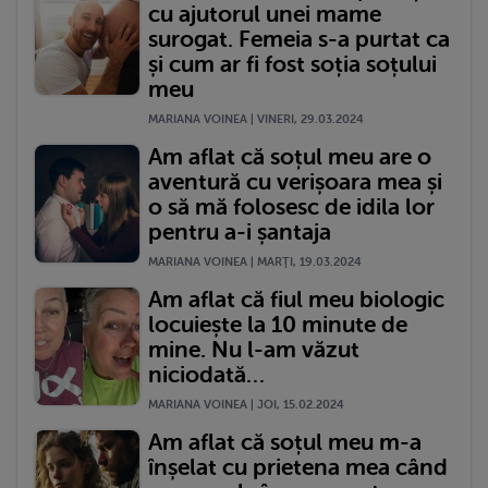
cu ajutorul unei mame
surogat. Femeia s-a purtat ca
și cum ar fi fost soția soțului
meu
MARIANA VOINEA | VINERI, 29.03.2024
Am aflat că soțul meu are o
aventură cu verișoara mea și
o să mă folosesc de idila lor
pentru a-i șantaja
MARIANA VOINEA | MARŢI, 19.03.2024
Am aflat că fiul meu biologic
locuiește la 10 minute de
mine. Nu l-am văzut
niciodată…
MARIANA VOINEA | JOI, 15.02.2024
Am aflat că soțul meu m-a
înșelat cu prietena mea când