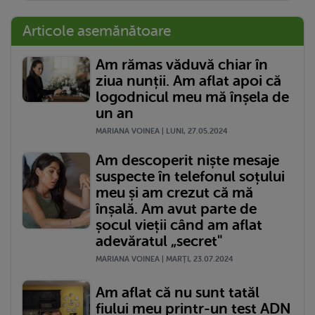
Articole asemănătoare
Am rămas văduvă chiar în
ziua nunții. Am aflat apoi că
logodnicul meu mă înșela de
un an
MARIANA VOINEA | LUNI, 27.05.2024
Am descoperit niște mesaje
suspecte în telefonul soțului
meu și am crezut că mă
înșală. Am avut parte de
șocul vieții când am aflat
adevăratul „secret"
MARIANA VOINEA | MARŢI, 23.07.2024
Am aflat că nu sunt tatăl
fiului meu printr-un test ADN