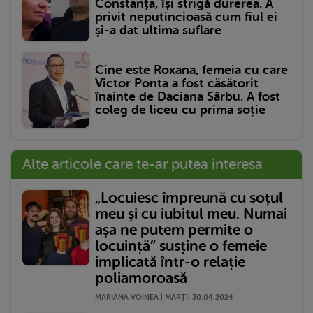
Constanța, își strigă durerea. A
privit neputincioasă cum fiul ei
și-a dat ultima suflare
Cine este Roxana, femeia cu care
Victor Ponta a fost căsătorit
înainte de Daciana Sârbu. A fost
coleg de liceu cu prima soție
Alte articole care te-ar putea interesa
„Locuiesc împreună cu soțul
meu și cu iubitul meu. Numai
așa ne putem permite o
locuință” susține o femeie
implicată într-o relație
poliamoroasă
MARIANA VOINEA | MARŢI, 30.04.2024