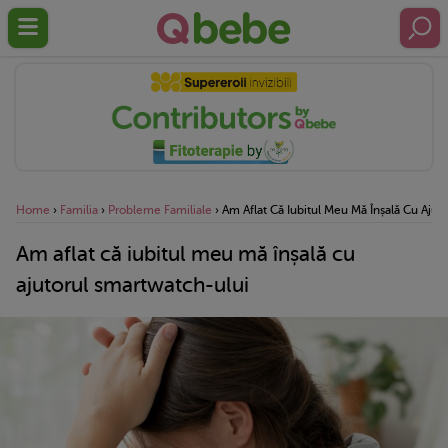
Home
›
Familia
›
Probleme Familiale
›
Am Aflat Că Iubitul Meu Mă Înșală Cu Ajut
Am aflat că iubitul meu mă înșală cu
ajutorul smartwatch-ului