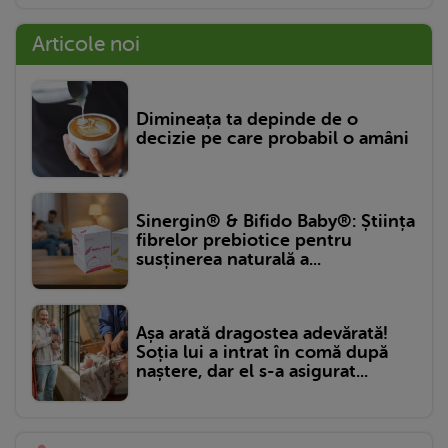
Articole noi
Dimineața ta depinde de o
decizie pe care probabil o amâni
Sinergin® & Bifido Baby®: Știința
fibrelor prebiotice pentru
susținerea naturală a...
Așa arată dragostea adevărată!
Soția lui a intrat în comă după
naștere, dar el s-a asigurat...