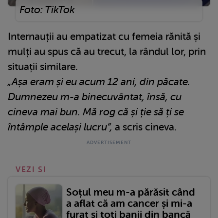
Foto: TikTok
Internauții au empatizat cu femeia rănită și
mulți au spus că au trecut, la rândul lor, prin
situații similare.
„Așa eram și eu acum 12 ani, din păcate.
Dumnezeu m-a binecuvântat, însă, cu
cineva mai bun. Mă rog că și ție să ți se
întâmple același lucru”,
a scris cineva.
VEZI SI
Soțul meu m-a părăsit când
a aflat că am cancer și mi-a
furat și toți banii din bancă