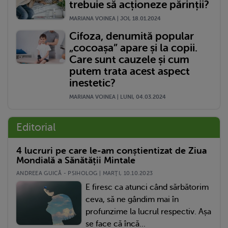
trebuie să acționeze părinții?
MARIANA VOINEA | JOI, 18.01.2024
Cifoza, denumită popular
„cocoașa” apare și la copii.
Care sunt cauzele și cum
putem trata acest aspect
inestetic?
MARIANA VOINEA | LUNI, 04.03.2024
Editorial
4 lucruri pe care le-am conștientizat de Ziua
Mondială a Sănătății Mintale
ANDREEA GUICĂ - PSIHOLOG | MARŢI, 10.10.2023
E firesc ca atunci când sărbătorim
ceva, să ne gândim mai în
profunzime la lucrul respectiv. Așa
se face că încă...