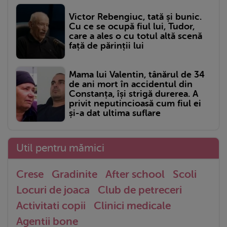
Victor Rebengiuc, tată și bunic.
Cu ce se ocupă fiul lui, Tudor,
care a ales o cu totul altă scenă
față de părinții lui
Mama lui Valentin, tânărul de 34
de ani mort în accidentul din
Constanța, își strigă durerea. A
privit neputincioasă cum fiul ei
și-a dat ultima suflare
Util pentru mămici
Crese
Gradinite
After school
Scoli
Locuri de joaca
Club de petreceri
Activitati copii
Clinici medicale
Agentii bone