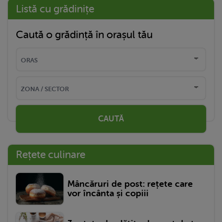
Listă cu grădinițe
Caută o grădință în orașul tău
CAUTĂ
Rețete culinare
Mâncăruri de post: rețete care
vor încânta și copiii