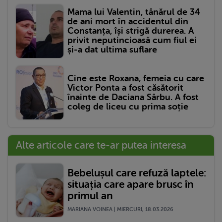
Mama lui Valentin, tânărul de 34
de ani mort în accidentul din
Constanța, își strigă durerea. A
privit neputincioasă cum fiul ei
și-a dat ultima suflare
Cine este Roxana, femeia cu care
Victor Ponta a fost căsătorit
înainte de Daciana Sârbu. A fost
coleg de liceu cu prima soție
Alte articole care te-ar putea interesa
Bebelușul care refuză laptele:
situația care apare brusc în
primul an
MARIANA VOINEA | MIERCURI, 18.03.2026