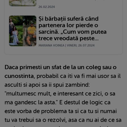
26.02.2024
Și bărbații suferă când
partenera lor pierde o
sarcină. „Cum vom putea
trece vreodată peste...
MARIANA VOINEA | VINERI, 26.07.2024
Daca primesti un sfat de la un coleg sau o
cunostinta
, probabil ca iti va fi mai usor sa il
asculti si apoi sa ii spui zambind:
"multumesc mult, e interesant ce zici, o sa
ma gandesc la asta." E destul de logic ca
este vorba de problema ta si ca tu si numai
tu va trebui sa o rezolvi, asa ca nu ai de ce sa