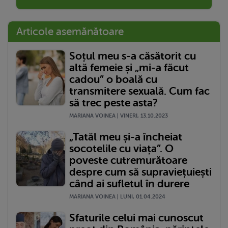
Articole asemănătoare
Soțul meu s-a căsătorit cu
altă femeie și „mi-a făcut
cadou” o boală cu
transmitere sexuală. Cum fac
să trec peste asta?
MARIANA VOINEA | VINERI, 13.10.2023
„Tatăl meu și-a încheiat
socotelile cu viața”. O
poveste cutremurătoare
despre cum să supraviețuiești
când ai sufletul în durere
MARIANA VOINEA | LUNI, 01.04.2024
Sfaturile celui mai cunoscut