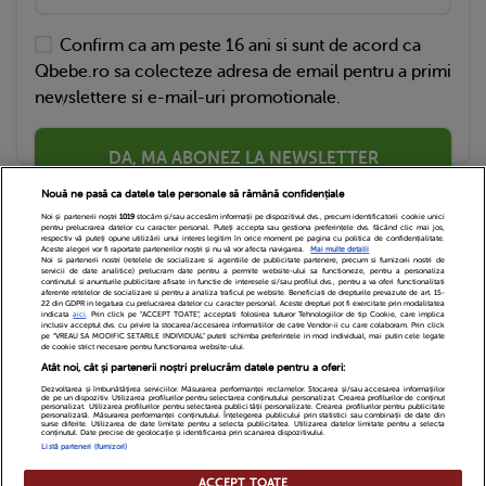
Confirm ca am peste 16 ani si sunt de acord ca
Qbebe.ro sa colecteze adresa de email pentru a primi
newslettere si e-mail-uri promotionale.
DA, MA ABONEZ LA NEWSLETTER
Nouă ne pasă ca datele tale personale să rămână confidențiale
Noi și partenerii noștri
1019
stocăm și/sau accesăm informații pe dispozitivul dvs., precum identificatorii cookie unici
pentru prelucrarea datelor cu caracter personal. Puteți accepta sau gestiona preferințele dvs. făcând clic mai jos,
respectiv vă puteți opune utilizării unui interes legitim în orice moment pe pagina cu politica de confidențialitate.
Aceste alegeri vor fi raportate partenerilor noștri și nu vă vor afecta navigarea.
Mai multe detalii
Noi si partenerii nostri (retelele de socializare si agentiile de publicitate partenere, precum si furnizorii nostri de
servicii de date analitice) prelucram date pentru a permite website-ului sa functioneze, pentru a personaliza
continutul si anunturile publicitare afisate in functie de interesele si/sau profilul dvs., pentru a va oferi functionalitati
aferente retelelor de socializare si pentru a analiza traficul pe website. Beneficiati de drepturile prevazute de art. 15-
22 din GDPR in legatura cu prelucrarea datelor cu caracter personal. Aceste drepturi pot fi exercitate prin modalitatea
indicata
aici
. Prin click pe “ACCEPT TOATE”, acceptati folosirea tuturor Tehnologiilor de tip Cookie, care implica
inclusiv acceptul dvs. cu privire la stocarea/accesarea informatiilor de catre Vendor-ii cu care colaboram. Prin click
Echipa Editoriala
Newsletter
Contact
pe “VREAU SA MODIFIC SETARILE INDIVIDUAL” puteti schimba preferintele in mod individual, mai putin cele legate
de cookie strict necesare pentru functionarea website-ului.
Atât noi, cât și partenerii noștri prelucrăm datele pentru a oferi:
Cariere
Cookies
Politica de confidentialitate
Dezvoltarea și îmbunătățirea serviciilor. Măsurarea performanței reclamelor. Stocarea și/sau accesarea informațiilor
de pe un dispozitiv. Utilizarea profilurilor pentru selectarea conținutului personalizat. Crearea profilurilor de conținut
DivaHair Cosmetics
Despre noi
personalizat. Utilizarea profilurilor pentru selectarea publicității personalizate. Crearea profilurilor pentru publicitate
personalizată. Măsurarea performanței conținutului. Înțelegerea publicului prin statistici sau combinații de date din
surse diferite. Utilizarea de date limitate pentru a selecta publicitatea. Utilizarea datelor limitate pentru a selecta
conținutul. Date precise de geolocație și identificarea prin scanarea dispozitivului.
Termeni si conditii
Setari Cookies
Listă parteneri (furnizori)
ACCEPT TOATE