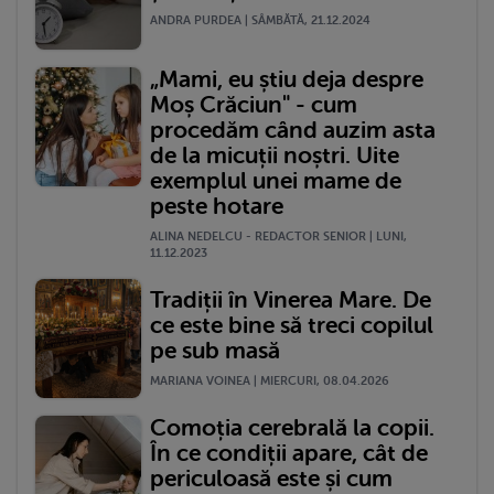
ANDRA PURDEA | SÂMBĂTĂ, 21.12.2024
„Mami, eu știu deja despre
Moș Crăciun" - cum
procedăm când auzim asta
de la micuții noștri. Uite
exemplul unei mame de
peste hotare
ALINA NEDELCU - REDACTOR SENIOR | LUNI,
11.12.2023
Tradiții în Vinerea Mare. De
ce este bine să treci copilul
pe sub masă
MARIANA VOINEA | MIERCURI, 08.04.2026
Comoția cerebrală la copii.
În ce condiții apare, cât de
periculoasă este și cum