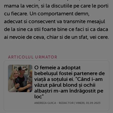
mama la vecin, si la discutiile pe care le porti
cu fiecare. Un comportament demn,
adecvat si consecvent va transmite mesajul
de la sine ca stii foarte bine ce faci si ca daca
ai nevoie de ceva, chiar si de un sfat, vei cere.
ARTICOLUL URMATOR
O femeie a adoptat
bebelușul fostei partenere de
viață a soțului ei. "Când i-am
văzut părul blond și ochii
albaștri m-am îndrăgostit pe
loc"
ANDREEA GUICA - REDACTOR | VINERI, 01.09.2023