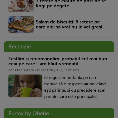
3 rețete de clătite de post de te
lingi pe degete
Salam de biscuiți: 5 rețete pe
care nici să vrei nu le vei greși
Recenzie
Testăm și recomandăm: probabil cel mai bun
ceai pe care l-am băut vreodată
GABRIELA PALADI - REDACTOR | LUNI, 15.07.2019
O regulă importantă pe care
trebuie să o respecți atunci când
ești părinte, și cu precădere acel
părinte care este principalul...
Funny by Qbebe