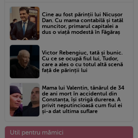
Cine au fost părinții lui Nicușor
Dan. Cu mama contabilă și tatăl
muncitor, primarul capitalei a
dus o viață modestă în Făgăraș
Victor Rebengiuc, tată și bunic.
Cu ce se ocupă fiul lui, Tudor,
care a ales o cu totul altă scenă
față de părinții lui
Mama lui Valentin, tânărul de 34
de ani mort în accidentul din
Constanța, își strigă durerea. A
privit neputincioasă cum fiul ei
și-a dat ultima suflare
Util pentru mămici