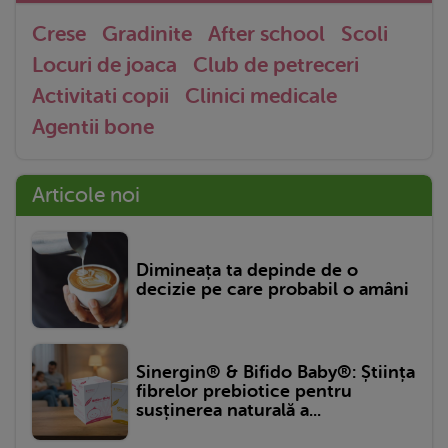
Crese
Gradinite
After school
Scoli
Locuri de joaca
Club de petreceri
Activitati copii
Clinici medicale
Agentii bone
Articole noi
Dimineața ta depinde de o
decizie pe care probabil o amâni
Sinergin® & Bifido Baby®: Știința
fibrelor prebiotice pentru
susținerea naturală a...