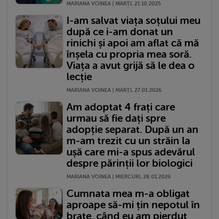
MARIANA VOINEA | MARŢI, 21.10.2025
I-am salvat viața soțului meu
după ce i-am donat un
rinichi și apoi am aflat că mă
înșela cu propria mea soră.
Viața a avut grijă să le dea o
lecție
MARIANA VOINEA | MARŢI, 27.01.2026
Am adoptat 4 frați care
urmau să fie dați spre
adopție separat. După un an
m-am trezit cu un străin la
ușă care mi-a spus adevărul
despre părinții lor biologici
MARIANA VOINEA | MIERCURI, 28.01.2026
Cumnata mea m-a obligat
aproape să-mi țin nepotul în
brațe, când eu am pierdut