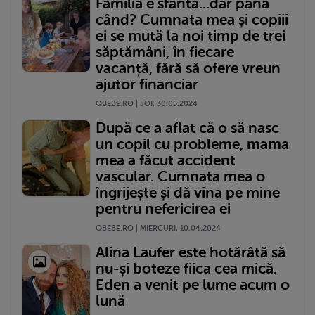
Familia e sfântă...dar până
când? Cumnata mea și copiii
ei se mută la noi timp de trei
săptămâni, în fiecare
vacanță, fără să ofere vreun
ajutor financiar
QBEBE.RO | JOI, 30.05.2024
După ce a aflat că o să nasc
un copil cu probleme, mama
mea a făcut accident
vascular. Cumnata mea o
îngrijește și dă vina pe mine
pentru nefericirea ei
QBEBE.RO | MIERCURI, 10.04.2024
Alina Laufer este hotărâtă să
nu-și boteze fiica cea mică.
Eden a venit pe lume acum o
lună