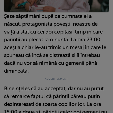
Șase săptămâni după ce cumnata ei a
născut, protagonista poveștii noastre de
viață a stat cu cei doi copilași, timp în care
părinții au plecat la o nuntă. La ora 23:00
aceștia chiar le-au trimis un mesaj în care le
spuneau că încă se distrează și îi întrebau
dacă nu vor să rămână cu gemenii până
dimineața.
Bineînțeles că au acceptat, dar nu au putut
să remarce faptul că părinții păreau puțin
dezinteresați de soarta copiilor lor. La ora
15:00 a doua zi, părinții celor doi gemeni nu