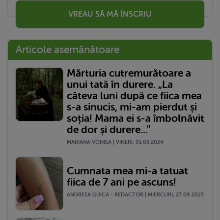
VREAU SĂ MĂ ÎNSCRIU
Articole asemănătoare
Mărturia cutremurătoare a
unui tată în durere. „La
câteva luni după ce fiica mea
s-a sinucis, mi-am pierdut și
soția! Mama ei s-a îmbolnăvit
de dor și durere..."
MARIANA VOINEA | VINERI, 01.03.2024
Cumnata mea mi-a tatuat
fiica de 7 ani pe ascuns!
ANDREEA GUICA - REDACTOR | MIERCURI, 27.09.2023