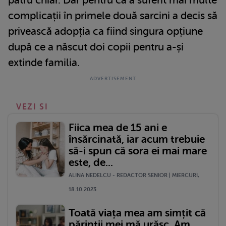
complicații în primele două sarcini a decis să
privească adopția ca fiind singura opțiune
după ce a născut doi copii pentru a-și
extinde familia.
VEZI SI
Fiica mea de 15 ani e
însărcinată, iar acum trebuie
să-i spun că sora ei mai mare
este, de...
ALINA NEDELCU - REDACTOR SENIOR | MIERCURI,
18.10.2023
Toată viața mea am simțit că
părinții mei mă urăsc. Am