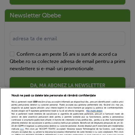
Newsletter Qbebe
Confirm ca am peste 16 ani si sunt de acord ca
Qbebe.ro sa colecteze adresa de email pentru a primi
newslettere si e-mail-uri promotionale.
DA, MA ABONEZ LA NEWSLETTER
Nouă ne pasă ca datele tale personale să rămână confidențiale
Noi și partenerii noștri
1019
stocăm și/sau accesăm informații pe dispozitivul dvs., precum identificatorii cookie unici
pentru prelucrarea datelor cu caracter personal. Puteți accepta sau gestiona preferințele dvs. făcând clic mai jos,
respectiv vă puteți opune utilizării unui interes legitim în orice moment pe pagina cu politica de confidențialitate.
Aceste alegeri vor fi raportate partenerilor noștri și nu vă vor afecta navigarea.
Mai multe detalii
Noi si partenerii nostri (retelele de socializare si agentiile de publicitate partenere, precum si furnizorii nostri de
servicii de date analitice) prelucram date pentru a permite website-ului sa functioneze, pentru a personaliza
continutul si anunturile publicitare afisate in functie de interesele si/sau profilul dvs., pentru a va oferi functionalitati
aferente retelelor de socializare si pentru a analiza traficul pe website. Beneficiati de drepturile prevazute de art. 15-
22 din GDPR in legatura cu prelucrarea datelor cu caracter personal. Aceste drepturi pot fi exercitate prin modalitatea
indicata
aici
. Prin click pe “ACCEPT TOATE”, acceptati folosirea tuturor Tehnologiilor de tip Cookie, care implica
inclusiv acceptul dvs. cu privire la stocarea/accesarea informatiilor de catre Vendor-ii cu care colaboram. Prin click
Echipa Editoriala
Newsletter
Contact
pe “VREAU SA MODIFIC SETARILE INDIVIDUAL” puteti schimba preferintele in mod individual, mai putin cele legate