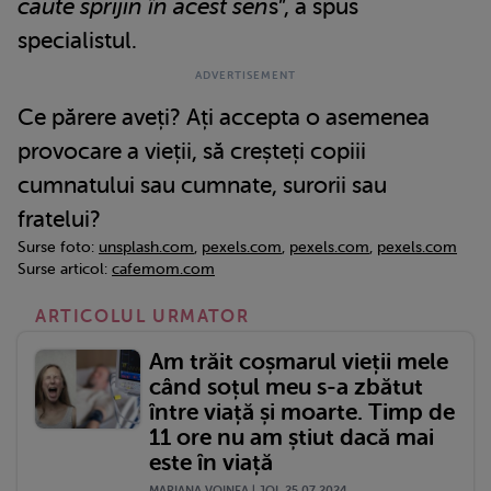
caute sprijin în acest sen
s”, a spus
specialistul.
Ce părere aveți? Ați accepta o asemenea
provocare a vieții, să creșteți copiii
cumnatului sau cumnate, surorii sau
fratelui?
Surse foto:
unsplash.com
,
pexels.com
,
pexels.com
,
pexels.com
Surse articol:
cafemom.com
ARTICOLUL URMATOR
Am trăit coșmarul vieții mele
când soțul meu s-a zbătut
între viață și moarte. Timp de
11 ore nu am știut dacă mai
este în viață
MARIANA VOINEA | JOI, 25.07.2024