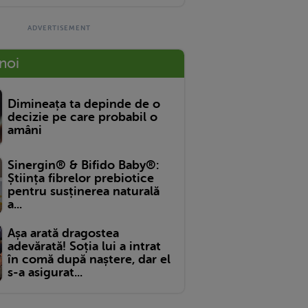
 noi
Dimineața ta depinde de o
decizie pe care probabil o
amâni
Sinergin® & Bifido Baby®:
Știința fibrelor prebiotice
pentru susținerea naturală
a...
Așa arată dragostea
adevărată! Soția lui a intrat
în comă după naștere, dar el
s-a asigurat...