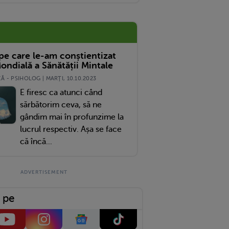
isit Că Este Gay”
 pe care le-am conștientizat
ondială a Sănătății Mintale
 - PSIHOLOG | MARŢI, 10.10.2023
E firesc ca atunci când
sărbătorim ceva, să ne
gândim mai în profunzime la
lucrul respectiv. Așa se face
că încă...
 pe