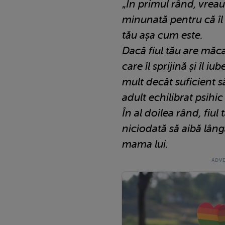
„
În primul rând, vreau 
minunată pentru că îl i
tău așa cum este.
Dacă fiul tău are măcar
care îl sprijină și îl 
mult decât suficient să
adult echilibrat psihi
În al doilea rând, fiu
niciodată să aibă lângă
mama lui.