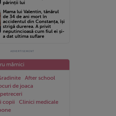
părinții lui
Mama lui Valentin, tânărul
de 34 de ani mort în
accidentul din Constanța, își
strigă durerea. A privit
neputincioasă cum fiul ei și-
a dat ultima suflare
tru mămici
radinite
After school
ocuri de joaca
petreceri
i copii
Clinici medicale
 bone