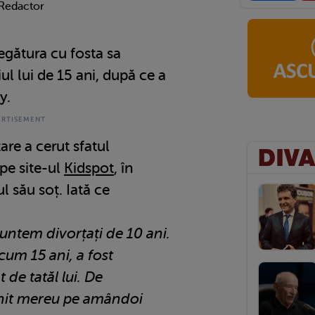
 Redactor
legătura cu fosta sa
iul lui de 15 ani, după ce a
y.
re a cerut sfatul
pe site-ul
Kidspot
, în
ul său soț. Iată ce
suntem divorțați de 10 ani.
acum 15 ani, a fost
de tatăl lui. De
init mereu pe amândoi