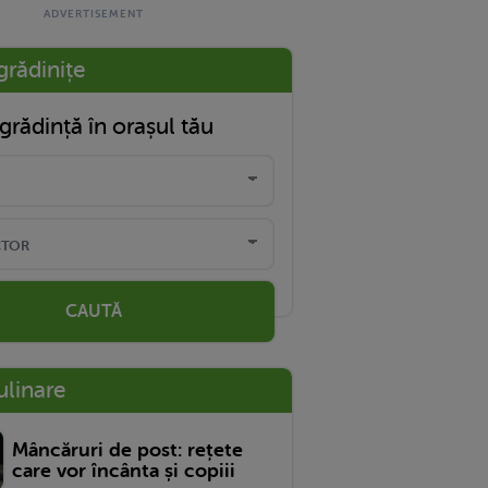
grădinițe
grădință în orașul tău
CAUTĂ
ulinare
Mâncăruri de post: rețete
care vor încânta și copiii