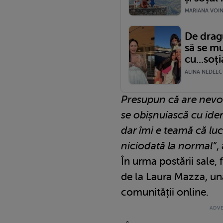
MARIANA VOINE
De dragu
să se mu
cu...soț
ALINA NEDELCU
Presupun că are nevoi
se obișnuiască cu iden
dar îmi e teamă că luc
niciodată la normal”
,
În urma postării sale,
de la Laura Mazza, un
comunității online.