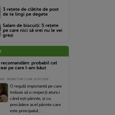
3 rețete de clătite de post
de te lingi pe degete
Salam de biscuiți: 5 rețete
pe care nici să vrei nu le vei
greși
e
 recomandăm: probabil cel
eai pe care l-am băut
DI - REDACTOR | LUNI, 15.07.2019
O regulă importantă pe care
trebuie să o respecți atunci
când ești părinte, și cu
precădere acel părinte care
este principalul...