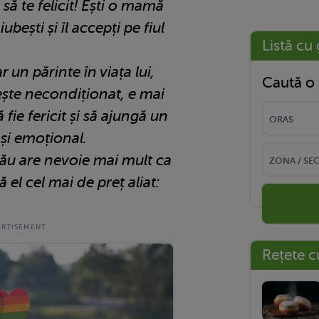
să te felicit! Ești o mamă
ubești și îl accepți pe fiul
Listă cu 
 un părinte în viața lui,
Caută o 
iubește necondiționat, e mai
 fie fericit și să ajungă un
c și emoțional.
l tău are nevoie mai mult ca
 el cel mai de preț aliat:
Rețete c