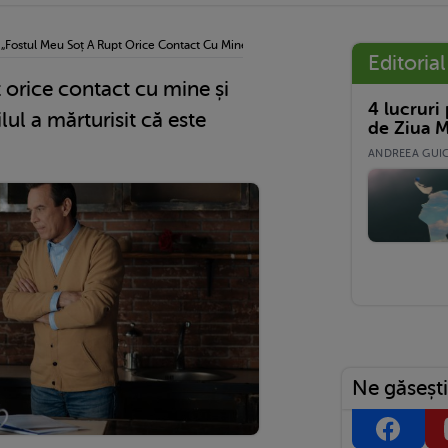
›
„Fostul Meu Soț A Rupt Orice Contact Cu Mine Și Fiul Meu, După Ce Copilul A Mărtur
Editorial
 orice contact cu mine și
4 lucruri
lul a mărturisit că este
de Ziua M
ANDREEA GUICĂ
Ne găsești