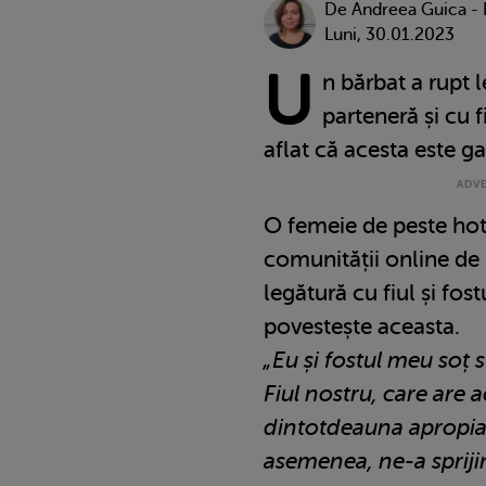
De
Andreea Guica -
Luni, 30.01.2023
U
n bărbat a rupt 
parteneră și cu f
aflat că acesta este ga
O femeie de peste hota
comunității online de 
legătură cu fiul și fost
povestește aceasta.
„Eu și fostul meu soț 
Fiul nostru, care are 
dintotdeauna apropiat 
asemenea, ne-a sprij