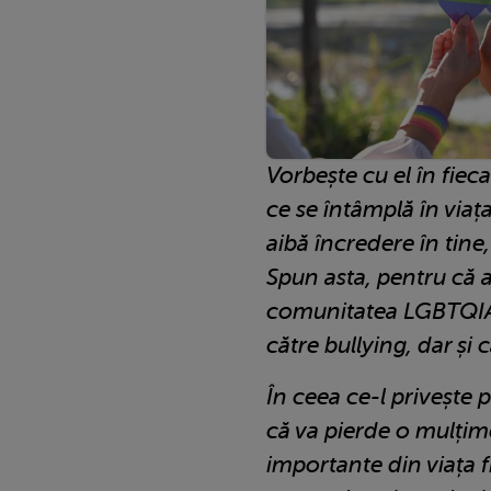
Vorbește cu el în fieca
ce se întâmplă în viața
aibă încredere în tine
Spun asta, pentru că 
comunitatea LGBTQIA
către bullying, dar și 
În ceea ce-l privește p
că va pierde o mulț
importante din viața fiu