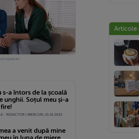
Articole
 s-a întors de la școală
e unghii. Soțul meu și-a
 fire!
 - REDACTOR | MIERCURI, 25.10.2023
mea a venit după mine
 meu în luna de miere...