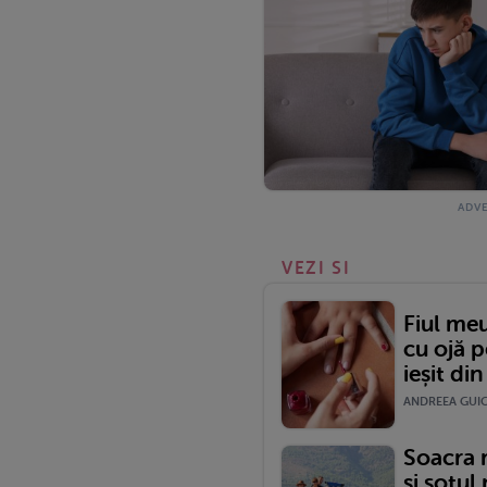
VEZI SI
Fiul meu
cu ojă p
ieșit din
ANDREEA GUICA
Soacra 
și soțul