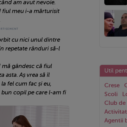
ricând am avut nevoie.
fiul meu i-a mărturisit
.
rbit cu nici unul dintre
în repetate rânduri să-l
 mă gândesc că fiul
Util pen
 asta. Aș vrea să îl
la fel cum fac și eu,
Crese
G
 bun copil pe care l-am fi
Scoli
L
Club de 
Activitat
Agentii