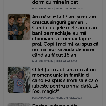
dorm cu mine în pat
MARIANA VOINEA | MIERCURI, 26.06.2024
Am născut la 17 ani și mi-am
crescut singură gemenii.
Când colegele mele aruncau
bani pe machiaje, eu mă
chinuiam să cumpăr lapte
praf. Copiii mei mi-au spus că
nu mai vor să audă de mine
când au făcut 16 ani
MARIANA VOINEA | LUNI, 09.02.2026
O fetiță cu autism a creat un
moment unic în familia ei,
când i-a spus surorii sale că o
iubește pentru prima dată. „A
fost magic!”
MARIANA VOINEA | MIERCURI, 01.11.2023
Dorina, o femeie din