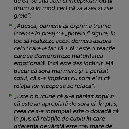
de ea, se află abia la începutul noului
drum și în mod cert că va avea și zile
grele”;
„Adesea, oamenii își exprimă trăirile
intense în preajma „țintelor” sigure, în
loc să realizeze acest demers asupra
celor care le fac rău. Nu este o reacție
care să demonstreze maturitatea
emoțională, însă este des întâlnit. Mă
bucur că sora mai mare și-a părăsit
soțul, că s-a împăcat cu sora ei și că
relația lor începe să se refacă”;
„Este o bucurie că și-a părăsit soțul și
că este iar apropiată de sora ei. În plus,
ceea ce s-a întâmplat este o dovadă că
în plus că relațiile de cuplu în care
diferența de vârstă este mai mare de