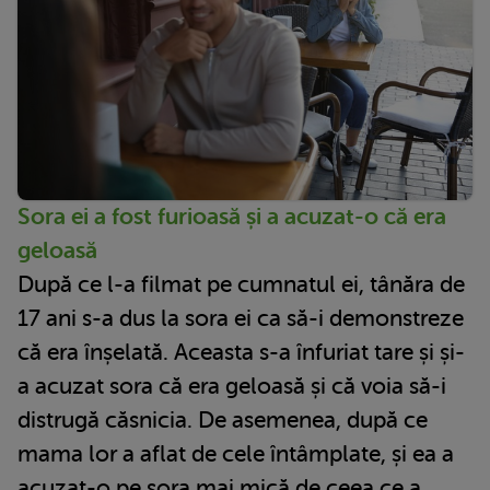
Sora ei a fost furioasă și a acuzat-o că era
geloasă
După ce l-a filmat pe cumnatul ei, tânăra de
17 ani s-a dus la sora ei ca să-i demonstreze
că era înșelată. Aceasta s-a înfuriat tare și și-
a acuzat sora că era geloasă și că voia să-i
distrugă căsnicia. De asemenea, după ce
mama lor a aflat de cele întâmplate, și ea a
acuzat-o pe sora mai mică de ceea ce a