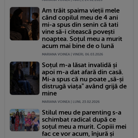
Am trăit spaima vieții mele
când copilul meu de 4 ani
mi-a spus din senin că tati
vine să-i citească povești
noaptea. Soțul meu a murit
acum mai bine de o lună
MARIANA VOINEA | VINERI, 06.03.2026
Soțul m-a lăsat invalidă și
apoi m-a dat afară din casă.
Mi-a spus că nu poate „să-și
distrugă viața" având grijă de
mine
MARIANA VOINEA | LUNI, 23.02.2026
Stilul meu de parenting s-a
schimbat radical după ce
soțul meu a murit. Copiii mei
fac ce vor acum, înjură și