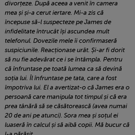
divorțeze. După aceea a venit în camera
mea și și-a cerut iertare. Mi-a zis că
începuse să-l suspecteze pe James de
infidelitate întrucât își ascundea mult
telefonul. Dovezile mele îi confirmaseră
suspiciunile. Reacționase urât. Și-ar fi dorit
să nu fie adevărat ce i se întâmpla. Pentru
că înfruntase pe toată lumea ca să devină
soția lui. Îl înfruntase pe tata, care a fost
împotriva lui. El a avertizat-o că James era o
persoană care manipula tot timpul și că era
prea tânără să se căsătorească (avea numai
20 de ani pe atunci). Sora mea și soțul ei
luaseră în calcul și să aibă copii. Mă bucur că
l-a părăsit.