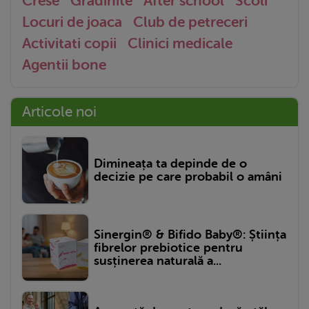
Crese
Gradinite
After school
Scoli
Locuri de joaca
Club de petreceri
Activitati copii
Clinici medicale
Agentii bone
Articole noi
Dimineața ta depinde de o
decizie pe care probabil o amâni
Sinergin® & Bifido Baby®: Știința
fibrelor prebiotice pentru
susținerea naturală a...