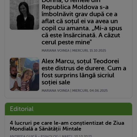
Republica Moldova s-a
îmbolnăvit grav după ce a
aflat că soțul ei va avea un
copil cu amanta. „Mi-a spus
că este însărcinată. A căzut
cerul peste mine"
MARIANA VOINEA | MIERCURI, 15.10.2025
Alex Marcu, soțul Teodorei
este distrus de durere. Cum a
fost surprins lăngă sicriul
soției sale
MARIANA VOINEA | MIERCURI, 04.06.2025
Editorial
4 lucruri pe care le-am conștientizat de Ziua
Mondială a Sănătății Mintale
ANDREEA GUICĂ - PSIHOLOG | MARŢI, 10.10.2023