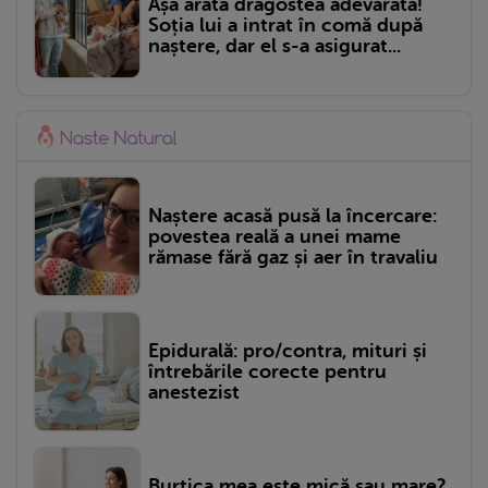
Așa arată dragostea adevărată!
Soția lui a intrat în comă după
naștere, dar el s-a asigurat...
Naștere acasă pusă la încercare:
povestea reală a unei mame
rămase fără gaz și aer în travaliu
Epidurală: pro/contra, mituri și
întrebările corecte pentru
anestezist
Burtica mea este mică sau mare?