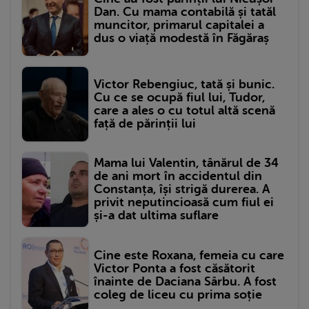
Dan. Cu mama contabilă și tatăl
muncitor, primarul capitalei a
dus o viață modestă în Făgăraș
Victor Rebengiuc, tată și bunic.
Cu ce se ocupă fiul lui, Tudor,
care a ales o cu totul altă scenă
față de părinții lui
Mama lui Valentin, tânărul de 34
de ani mort în accidentul din
Constanța, își strigă durerea. A
privit neputincioasă cum fiul ei
și-a dat ultima suflare
Cine este Roxana, femeia cu care
Victor Ponta a fost căsătorit
înainte de Daciana Sârbu. A fost
coleg de liceu cu prima soție