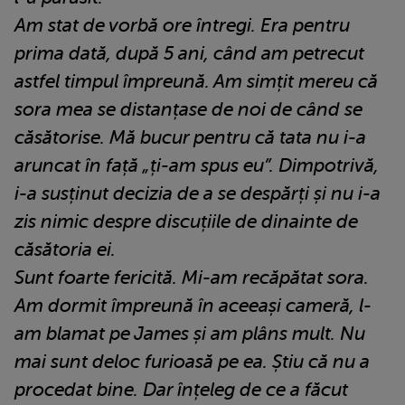
Am stat de vorbă ore întregi. Era pentru
prima dată, după 5 ani, când am petrecut
astfel timpul împreună. Am simțit mereu că
sora mea se distanțase de noi de când se
căsătorise. Mă bucur pentru că tata nu i-a
aruncat în față „ți-am spus eu”. Dimpotrivă,
i-a susținut decizia de a se despărți și nu i-a
zis nimic despre discuțiile de dinainte de
căsătoria ei.
Sunt foarte fericită. Mi-am recăpătat sora.
Am dormit împreună în aceeași cameră, l-
am blamat pe James și am plâns mult. Nu
mai sunt deloc furioasă pe ea. Știu că nu a
procedat bine. Dar înțeleg de ce a făcut