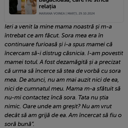
relația
MARIANA VOINEA | MARŢI, 29.10.2024
Ieri a venit la mine mama noastră și m-a
întrebat ce am făcut. Sora mea era în
continuare furioasă și i-a spus mamei că
încercam să-i distrug căsnicia. I-am povestit
mamei totul. A fost dezamăgită și a precizat
că urma să încerce să stea de vorbă cu sora
mea. De atunci, nu am mai auzit nici de ea,
nici de cumnatul meu. Mama m-a sfătuit să
nu-mi contactez încă sora. Tata nu știa
nimic. Oare unde am greșit? Nu am vrut
decât să am grijă de ea. Am încercat să fiu o
soră bună”.