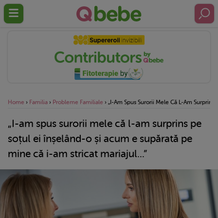
Home
›
Familia
›
Probleme Familiale
›
„I-Am Spus Surorii Mele Că L-Am Surprins P
„I-am spus surorii mele că l-am surprins pe
soțul ei înșelând-o și acum e supărată pe
mine că i-am stricat mariajul...”