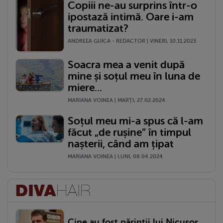
Copiii ne-au surprins într-o
ipostază intimă. Oare i-am
traumatizat?
ANDREEA GUICA - REDACTOR | VINERI, 10.11.2023
Soacra mea a venit după
mine și soțul meu în luna de
miere...
MARIANA VOINEA | MARŢI, 27.02.2024
Soțul meu mi-a spus că l-am
făcut „de rușine” în timpul
nașterii, când am țipat
MARIANA VOINEA | LUNI, 08.04.2024
Cine au fost părinții lui Nicușor