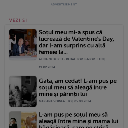
VEZI SI
Soțul meu mi-a spus că
lucrează de Valentine's Day,
dar l-am surprins cu altă
femeie la...
ALINA NEDELCU - REDACTOR SENIOR | LUNI,
19.02.2024
Gata, am cedat! L-am pus pe
soțul meu să aleagă între
mine și părinții lui
MARIANA VOINEA | JOI, 05.09.2024
L-am pus pe soțul meu să
aleagă între mine și mama lui
băgăcioasă, care ne strică