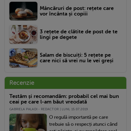
Mâncăruri de post: rețete care
vor încânta și copiii
3 rețete de clătite de post de te
lingi pe degete
Salam de biscuiți: 5 rețete pe
care nici să vrei nu le vei greși
Recenzie
Testăm și recomandăm: probabil cel mai bun
ceai pe care l-am băut vreodată
GABRIELA PALADI - REDACTOR | LUNI, 15.07.2019
O regulă importantă pe care
trebuie să o respecți atunci când