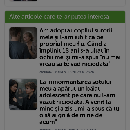
Alte articole care te-ar putea interesa
Am adoptat copilul surorii
mele și l-am iubit ca pe
propriul meu fiu. Când a
împlinit 18 ani s-a uitat în
ochii mei și mi-a spus "nu mai
vreau să te văd niciodată"
MARIANA VOINEA | LUNI, 26.01.2026
La înmormântarea soțului
meu a apărut un băiat
adolescent pe care nu l-am
văzut niciodată. A venit la
mine și a zis: „mi-a spus că tu
o să ai grijă de mine de
acum"
MARIANA VOINEA | MARŢI, 24.02.2026