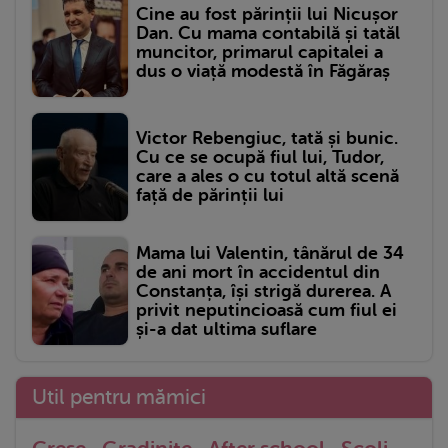
Cine au fost părinții lui Nicușor
Dan. Cu mama contabilă și tatăl
muncitor, primarul capitalei a
dus o viață modestă în Făgăraș
Victor Rebengiuc, tată și bunic.
Cu ce se ocupă fiul lui, Tudor,
care a ales o cu totul altă scenă
față de părinții lui
Mama lui Valentin, tânărul de 34
de ani mort în accidentul din
Constanța, își strigă durerea. A
privit neputincioasă cum fiul ei
și-a dat ultima suflare
Util pentru mămici