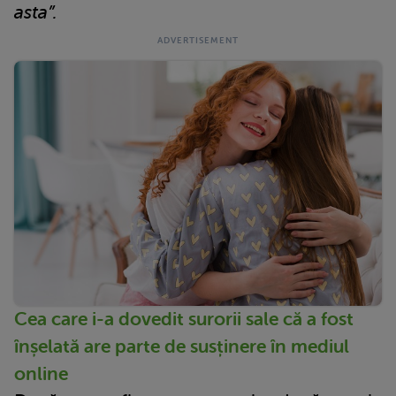
asta”.
Cea care i-a dovedit surorii sale că a fost
înșelată are parte de susținere în mediul
online