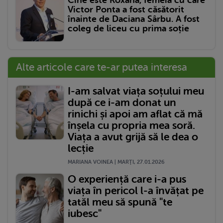
Victor Ponta a fost căsătorit
înainte de Daciana Sârbu. A fost
coleg de liceu cu prima soție
Alte articole care te-ar putea interesa
I-am salvat viața soțului meu
după ce i-am donat un
rinichi și apoi am aflat că mă
înșela cu propria mea soră.
Viața a avut grijă să le dea o
lecție
MARIANA VOINEA | MARŢI, 27.01.2026
O experiență care i-a pus
viața în pericol l-a învățat pe
tatăl meu să spună "te
iubesc"