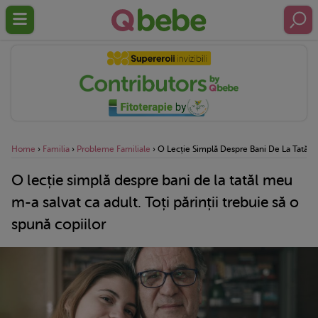
Home
›
Familia
›
Probleme Familiale
›
O Lecție Simplă Despre Bani De La Tatăl Me
O lecție simplă despre bani de la tatăl meu
m-a salvat ca adult. Toți părinții trebuie să o
spună copiilor