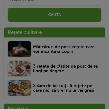
CAUTĂ
Rețete culinare
Mâncăruri de post: rețete care
vor încânta și copiii
3 rețete de clătite de post de te
lingi pe degete
Salam de biscuiți: 5 rețete pe
care nici să vrei nu le vei greși
Recenzie