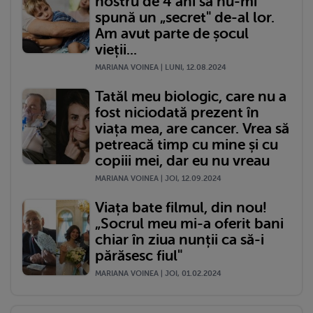
nostru de 4 ani să nu-mi
spună un „secret" de-al lor.
Am avut parte de șocul
vieții...
MARIANA VOINEA | LUNI, 12.08.2024
Tatăl meu biologic, care nu a
fost niciodată prezent în
viața mea, are cancer. Vrea să
petreacă timp cu mine și cu
copiii mei, dar eu nu vreau
MARIANA VOINEA | JOI, 12.09.2024
Viața bate filmul, din nou!
„Socrul meu mi-a oferit bani
chiar în ziua nunții ca să-i
părăsesc fiul"
MARIANA VOINEA | JOI, 01.02.2024