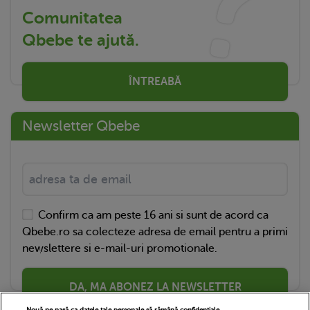
Comunitatea
Qbebe te ajută.
ÎNTREABĂ
Newsletter Qbebe
Confirm ca am peste 16 ani si sunt de acord ca
Qbebe.ro sa colecteze adresa de email pentru a primi
newslettere si e-mail-uri promotionale.
DA, MA ABONEZ LA NEWSLETTER
Nouă ne pasă ca datele tale personale să rămână confidențiale