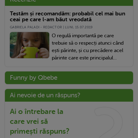
Testăm și recomandăm: probabil cel mai bun
ceai pe care l-am băut vreodată
GABRIELA PALADI - REDACTOR | LUNI, 15.07.2019
O regulă importantă pe care
trebuie să o respecți atunci când
ești părinte, și cu precădere acel
părinte care este principalul...
Funny by Qbebe
Ai nevoie de un răspuns?
Ai o întrebare la
care vrei să
primești răspuns?