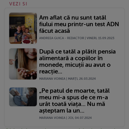
VEZI SI
Am aflat că nu sunt tatăl
fiului meu printr-un test ADN
făcut acasă
ANDREEA GUICA - REDACTOR | VINERI, 15.09.2023
După ce tatăl a plătit pensia
alimentară a copiilor în
monede, micuții au avut o
reacție...
MARIANA VOINEA | MARŢI, 26.03.2024
„Pe patul de moarte, tatăl
meu mi-a spus de ce m-a
urât toată viața... Nu mă
așteptam la un...
MARIANA VOINEA | JOI, 04.07.2024