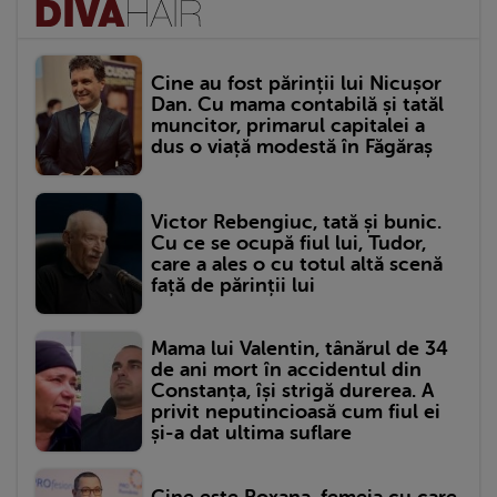
Cine au fost părinții lui Nicușor
Dan. Cu mama contabilă și tatăl
muncitor, primarul capitalei a
dus o viață modestă în Făgăraș
Victor Rebengiuc, tată și bunic.
Cu ce se ocupă fiul lui, Tudor,
care a ales o cu totul altă scenă
față de părinții lui
Mama lui Valentin, tânărul de 34
de ani mort în accidentul din
Constanța, își strigă durerea. A
privit neputincioasă cum fiul ei
și-a dat ultima suflare
Cine este Roxana, femeia cu care