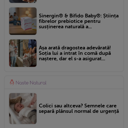
Sinergin® & Bifido Baby®: Știința
fibrelor prebiotice pentru
susținerea naturală a...
Așa arată dragostea adevărată!
Soția lui a intrat în comă după
naștere, dar el s-a asigurat...
Colici sau altceva? Semnele care
separă plânsul normal de urgență