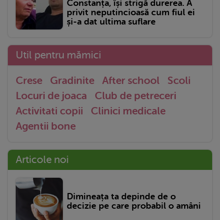
Constanța, își strigă durerea. A
privit neputincioasă cum fiul ei
și-a dat ultima suflare
Util pentru mămici
Crese
Gradinite
After school
Scoli
Locuri de joaca
Club de petreceri
Activitati copii
Clinici medicale
Agentii bone
Articole noi
Dimineața ta depinde de o
decizie pe care probabil o amâni