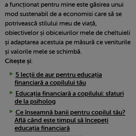
a funcționat pentru mine este găsirea unui
mod sustenabil de a economisi care să se
potrivească stilului meu de viață,
obiectivelor și obiceiurilor mele de cheltuieli
și adaptarea acestuia pe măsură ce veniturile
și valorile mele se schimbă.
Citește și:
5 lecții de aur pentru educația
financiară a copilului tău
Educația financiară a copilului: sfaturi
de la psiholog
Ce înseamnă banii pentru copilul tău?
Află când este timpul să începeți
educația financiară