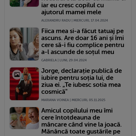
iar eu cresc copilul cu
ajutorul mamei mele
ALEXANDRU RADU | MIERCURI, 17.04.2024
Fiica mea si-a făcut tatuaj pe
ascuns. Are doar 16 ani și îmi
cere să-i fiu complice pentru
a-l ascunde de soțul meu
GABRIELA | LUNI, 29.04.2024
Jorge, declarație publică de
iubire pentru soția lui, de
ziua ei. „Te iubesc sotia mea
cosmică"
MARIANA VOINEA | MIERCURI, 05.11.2025
Amicul copilului meu îmi
cere întotdeauna de
mâncare când vine la joacă.
Mănâncă toate gustările pe