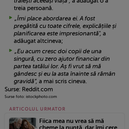
trăiești aceeași viață”,
a adăugat o a
treia persoană.
„Îmi place abordarea ei. A fost
pregătită cu toate cifrele, explicățiile și
planificarea este impresionantă",
a
adăugat altcineva;
„Eu acum cresc doi copii de una
singură, cu zero ajutor financiar din
partea tatălui lor. Aș fi vrut să mă
gândesc și eu la asta înainte să rămân
gravidă”,
a mai scris cineva.
Surse: Reddit.com
Surse foto: istockphoto.com
ARTICOLUL URMATOR
Fiica mea nu vrea să mă
cheme la nuntă, dar îmi cere