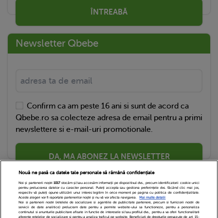
ÎNTREABĂ
Newsletter Qbebe
Confirm ca am peste 16 ani si sunt de acord ca
Qbebe.ro sa colecteze adresa de email pentru a primi
newslettere si e-mail-uri promotionale.
DA, MA ABONEZ LA NEWSLETTER
Nouă ne pasă ca datele tale personale să rămână confidențiale
Noi și partenerii noștri
1017
stocăm și/sau accesăm informații pe dispozitivul dvs., precum identificatorii cookie unici
pentru prelucrarea datelor cu caracter personal. Puteți accepta sau gestiona preferințele dvs. făcând clic mai jos,
respectiv vă puteți opune utilizării unui interes legitim în orice moment pe pagina cu politica de confidențialitate.
Aceste alegeri vor fi raportate partenerilor noștri și nu vă vor afecta navigarea.
Mai multe detalii
Noi si partenerii nostri (retelele de socializare si agentiile de publicitate partenere, precum si furnizorii nostri de
servicii de date analitice) prelucram date pentru a permite website-ului sa functioneze, pentru a personaliza
continutul si anunturile publicitare afisate in functie de interesele si/sau profilul dvs., pentru a va oferi functionalitati
aferente retelelor de socializare si pentru a analiza traficul pe website. Beneficiati de drepturile prevazute de art. 15-