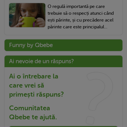
O regulă importantă pe care
trebuie să o respecți atunci când
ești părinte, și cu precădere acel
părinte care este principalul...
Funny by Qbebe
Ai nevoie de un răspuns?
Ai o întrebare la
care vrei să
primești răspuns?
Comunitatea
Qbebe te ajută.