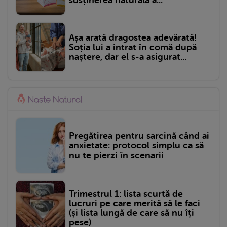
Așa arată dragostea adevărată!
Soția lui a intrat în comă după
naștere, dar el s-a asigurat...
Pregătirea pentru sarcină când ai
anxietate: protocol simplu ca să
nu te pierzi în scenarii
Trimestrul 1: lista scurtă de
lucruri pe care merită să le faci
(și lista lungă de care să nu îți
pese)