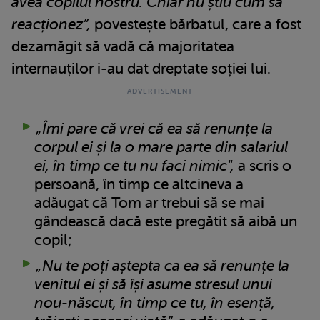
avea copilul nostru. Chiar nu știu cum să
reacționez”,
povestește bărbatul, care a fost
dezamăgit să vadă că majoritatea
internauților i-au dat dreptate soției lui.
„Îmi pare că vrei că ea să renunțe la
corpul ei și la o mare parte din salariul
ei, în timp ce tu nu faci nimic",
a scris o
persoană, în timp ce altcineva a
adăugat că Tom ar trebui să se mai
gândească dacă este pregătit să aibă un
copil;
„Nu te poți aștepta ca ea să renunțe la
venitul ei și să își asume stresul unui
nou-născut, în timp ce tu, în esență,