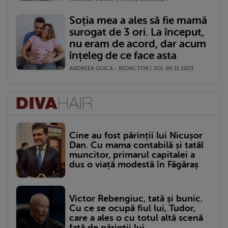
Soția mea a ales să fie mamă
surogat de 3 ori. La început,
nu eram de acord, dar acum
înțeleg de ce face asta
ANDREEA GUICA - REDACTOR | JOI, 09.11.2023
Cine au fost părinții lui Nicușor
Dan. Cu mama contabilă și tatăl
muncitor, primarul capitalei a
dus o viață modestă în Făgăraș
Victor Rebengiuc, tată și bunic.
Cu ce se ocupă fiul lui, Tudor,
care a ales o cu totul altă scenă
față de părinții lui