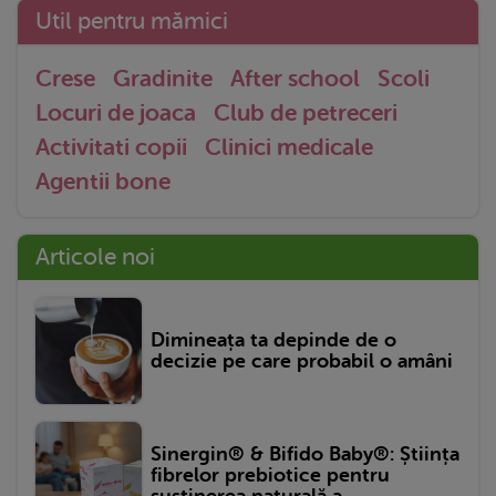
Util pentru mămici
Crese
Gradinite
After school
Scoli
Locuri de joaca
Club de petreceri
Activitati copii
Clinici medicale
Agentii bone
Articole noi
Dimineața ta depinde de o
decizie pe care probabil o amâni
Sinergin® & Bifido Baby®: Știința
fibrelor prebiotice pentru
susținerea naturală a...