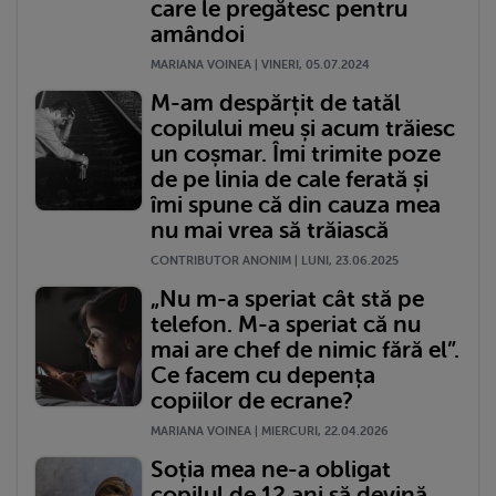
care le pregătesc pentru
amândoi
MARIANA VOINEA | VINERI, 05.07.2024
M-am despărțit de tatăl
copilului meu și acum trăiesc
un coșmar. Îmi trimite poze
de pe linia de cale ferată și
îmi spune că din cauza mea
nu mai vrea să trăiască
CONTRIBUTOR ANONIM | LUNI, 23.06.2025
„Nu m-a speriat cât stă pe
telefon. M-a speriat că nu
mai are chef de nimic fără el”.
Ce facem cu depența
copiilor de ecrane?
MARIANA VOINEA | MIERCURI, 22.04.2026
Soția mea ne-a obligat
copilul de 12 ani să devină