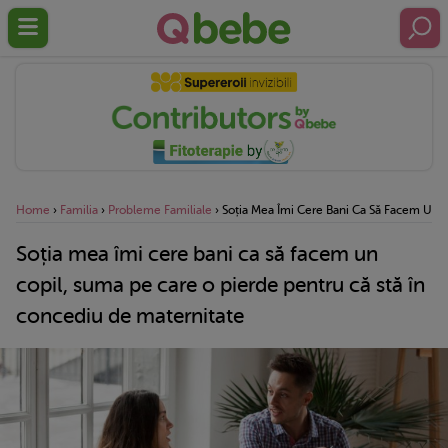
Home
›
Familia
›
Probleme Familiale
›
Soția Mea Îmi Cere Bani Ca Să Facem Un C
Soția mea îmi cere bani ca să facem un
copil, suma pe care o pierde pentru că stă în
concediu de maternitate