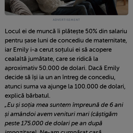
Locul ei de muncă îi plătește 50% din salariu
pentru șase luni de concediu de maternitate,
iar Emily i-a cerut soțului ei să acopere
cealaltă jumătate, care se ridică la
aproximativ 50.000 de dolari. Dacă Emily
decide să își ia un an întreg de concediu,
atunci suma va ajunge la 100.000 de dolari,
explică bărbatul.
„Eu și soția mea suntem împreună de 6 ani
și amândoi avem venituri mari (câștigăm
peste 175.000 de dolari pe an după
impozitare). Ne-am cumpărat casă