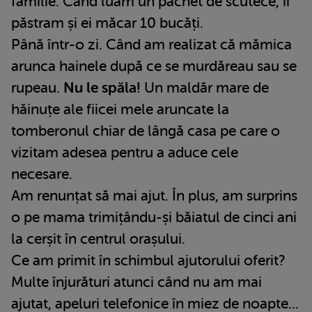
familie. Când luam un pachet de scutece, îi
păstram și ei măcar 10 bucăți.
Până într-o zi. Când am realizat că mămica
arunca hainele după ce se murdăreau sau se
rupeau.
Nu le spăla!
Un maldăr mare de
hăinuțe ale fiicei mele aruncate la
tomberonul chiar de lângă casa pe care o
vizitam adesea pentru a aduce cele
necesare.
Am renunțat să mai ajut. În plus, am surprins
o pe mama trimițându-și băiatul de cinci ani
la cerșit în centrul orașului.
Ce am primit în schimbul ajutorului oferit?
Multe înjurături atunci când nu am mai
ajutat, apeluri telefonice în miez de noapte...