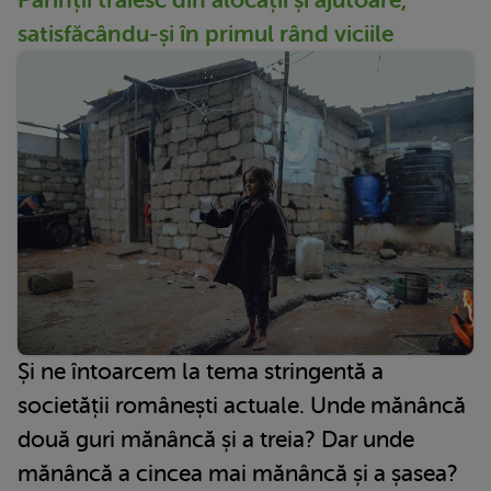
Părinții trăiesc din alocații și ajutoare,
satisfăcându-și în primul rând viciile
Și ne întoarcem la tema stringentă a
societății românești actuale. Unde mănâncă
două guri mănâncă și a treia? Dar unde
mănâncă a cincea mai mănâncă și a șasea?