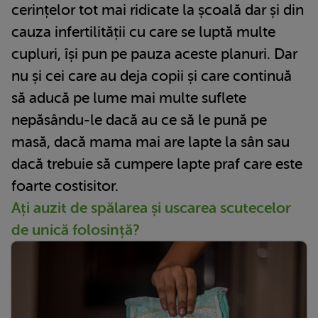
cerințelor tot mai ridicate la școală dar și din
cauza infertilității cu care se luptă multe
cupluri, își pun pe pauza aceste planuri. Dar
nu și cei care au deja copii și care continuă
să aducă pe lume mai multe suflete
nepăsându-le dacă au ce să le pună pe
masă, dacă mama mai are lapte la sân sau
dacă trebuie să cumpere lapte praf care este
foarte costisitor.
Ați auzit de spălarea și uscarea scutecelor
de unică folosință?