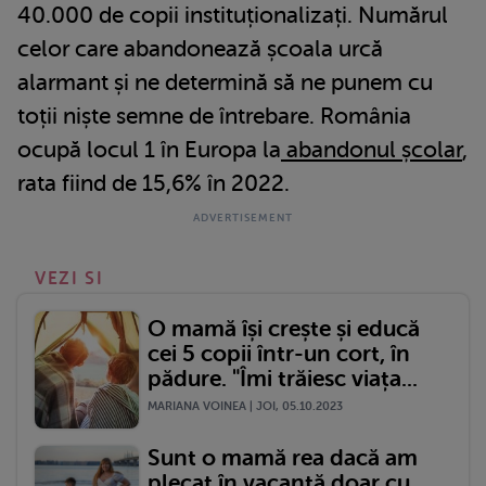
40.000 de copii instituționalizați. Numărul
celor care abandonează școala urcă
alarmant și ne determină să ne punem cu
toții niște semne de întrebare. România
ocupă locul 1 în Europa la
abandonul școlar
,
rata fiind de 15,6% în 2022.
VEZI SI
O mamă își crește și educă
cei 5 copii într-un cort, în
pădure. "Îmi trăiesc viața...
MARIANA VOINEA | JOI, 05.10.2023
Sunt o mamă rea dacă am
plecat în vacanță doar cu