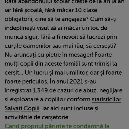
Rata abandonului școlar crește de la an la an
iar fără școală, fără măcar 10 clase
obligatorii, cine să te angajeze? Cum să-ți
îndeplinești visul să ai măcar un loc de
muncă sigur, fără a fi nevoit să lucrezi prin
curțile oamenilor sau mai rău, să cerșești?
Nu aruncați cu pietre în mesager! Foarte
mulți copii din aceste familii sunt trimiși la
cerșit... Un lucru și mai umilitor, dar și foarte
foarte periculos. În anul 2021 s-au
înregistrat 1.349 de cazuri de abuz, neglijare
și exploatare a copiilor conform
statisticilor
Salvați Copiii
, iar aici sunt incluse și
activitățile de cerșetorie.
Când propriul părinte te condamnă la