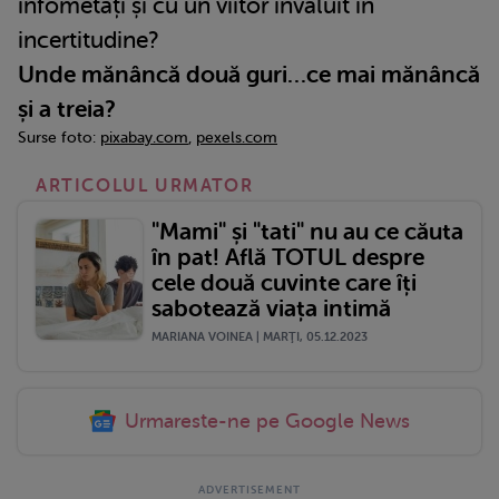
înfometați și cu un viitor învăluit în
incertitudine?
Unde mănâncă două guri…ce mai mănâncă
și a treia?
Surse foto:
pixabay.com
,
pexels.com
ARTICOLUL URMATOR
"Mami" și "tati" nu au ce căuta
în pat! Află TOTUL despre
cele două cuvinte care îți
sabotează viața intimă
MARIANA VOINEA | MARŢI, 05.12.2023
Urmareste-ne pe Google News