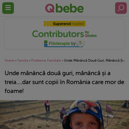
Home
›
Familia
›
Probleme Familiale
›
Unde Mănâncă Două Guri, Mănâncă Și A Tr
Unde mănâncă două guri, mănâncă și a
treia....dar sunt copii în România care mor de
foame!