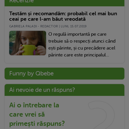
Recenzie
Testăm și recomandăm: probabil cel mai bun
ceai pe care l-am băut vreodată
GABRIELA PALADI - REDACTOR | LUNI, 15.07.2019
O regulă importantă pe care
trebuie să o respecți atunci când
ești părinte, și cu precădere acel
părinte care este principalul...
Funny by Qbebe
Ai nevoie de un răspuns?
Ai o întrebare la
care vrei să
primești răspuns?