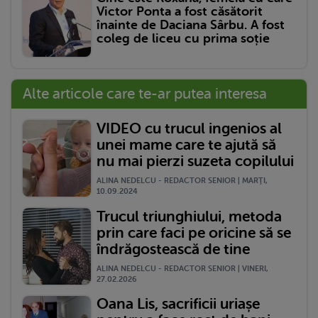
Victor Ponta a fost căsătorit
înainte de Daciana Sârbu. A fost
coleg de liceu cu prima soție
Alte articole care te-ar putea interesa
VIDEO cu trucul ingenios al
unei mame care te ajută să
nu mai pierzi suzeta copilului
ALINA NEDELCU - REDACTOR SENIOR | MARŢI,
10.09.2024
Trucul triunghiului, metoda
prin care faci pe oricine să se
îndrăgostească de tine
ALINA NEDELCU - REDACTOR SENIOR | VINERI,
27.02.2026
Oana Lis, sacrificii uriașe