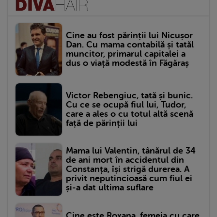
Cine au fost părinții lui Nicușor
Dan. Cu mama contabilă și tatăl
muncitor, primarul capitalei a
dus o viață modestă în Făgăraș
Victor Rebengiuc, tată și bunic.
Cu ce se ocupă fiul lui, Tudor,
care a ales o cu totul altă scenă
față de părinții lui
Mama lui Valentin, tânărul de 34
de ani mort în accidentul din
Constanța, își strigă durerea. A
privit neputincioasă cum fiul ei
și-a dat ultima suflare
Cine este Roxana, femeia cu care