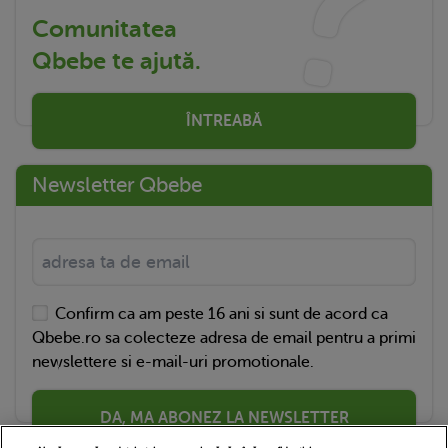
Comunitatea
Qbebe te ajută.
ÎNTREABĂ
Newsletter Qbebe
Confirm ca am peste 16 ani si sunt de acord ca
Qbebe.ro sa colecteze adresa de email pentru a primi
newslettere si e-mail-uri promotionale.
DA, MA ABONEZ LA NEWSLETTER