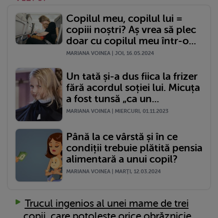
Copilul meu, copilul lui =
copiii noștri? Aș vrea să plec
doar cu copilul meu într-o...
MARIANA VOINEA | JOI, 16.05.2024
Un tată și-a dus fiica la frizer
fără acordul soției lui. Micuța
a fost tunsă „ca un...
MARIANA VOINEA | MIERCURI, 01.11.2023
Până la ce vârstă și în ce
condiții trebuie plătită pensia
alimentară a unui copil?
MARIANA VOINEA | MARŢI, 12.03.2024
Trucul ingenios al unei mame de trei
copii, care potolește orice obrăznicie