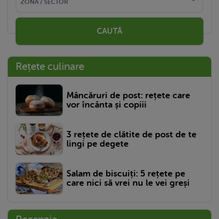
CAUTĂ
Rețete culinare
Mâncăruri de post: rețete care
vor încânta și copiii
3 rețete de clătite de post de te
lingi pe degete
Salam de biscuiți: 5 rețete pe
care nici să vrei nu le vei greși