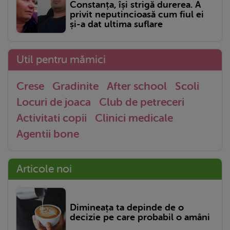
Constanța, își strigă durerea. A
privit neputincioasă cum fiul ei
și-a dat ultima suflare
Util pentru mămici
Crese
Gradinite
After school
Scoli
Locuri de joaca
Club de petreceri
Activitati copii
Clinici medicale
Agentii bone
Articole noi
Dimineața ta depinde de o
decizie pe care probabil o amâni