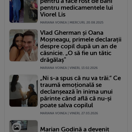
pentru a face rost de bani
pentru medicamentele lui
Viorel Lis
MARIANA VOINEA | MIERCURI, 20.08.2025
Vlad Gherman și Oana
Moșneagu, primele declarații
despre copil după un an de
căsnicie. „O să fie un tătic
drăgălaș"
MARIANA VOINEA | VINERI, 13.02.2026
„Ni s-a spus că nu va trăi.” Ce
traumă emoțională se
declanșează în inima unui
părinte când află că nu-și
poate salva copilul
MARIANA VOINEA | VINERI, 27.03.2026
Marian Godină a devenit