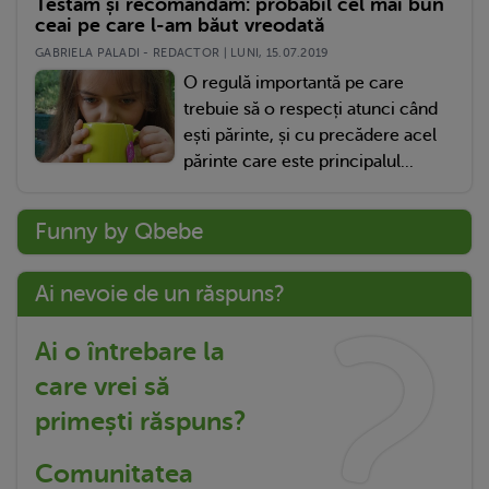
Testăm și recomandăm: probabil cel mai bun
ceai pe care l-am băut vreodată
GABRIELA PALADI - REDACTOR | LUNI, 15.07.2019
O regulă importantă pe care
trebuie să o respecți atunci când
ești părinte, și cu precădere acel
părinte care este principalul...
Funny by Qbebe
Ai nevoie de un răspuns?
Ai o întrebare la
care vrei să
primești răspuns?
Comunitatea