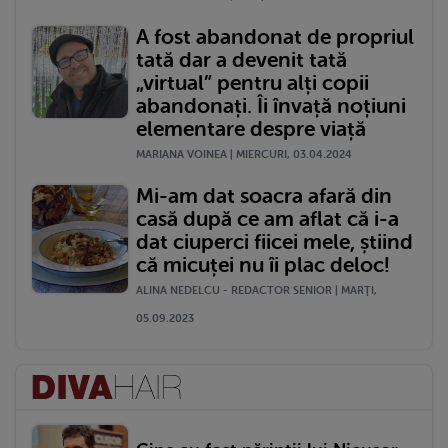
A fost abandonat de propriul
tată dar a devenit tată
„virtual” pentru alți copii
abandonați. Îi învață noțiuni
elementare despre viață
MARIANA VOINEA | MIERCURI, 03.04.2024
Mi-am dat soacra afară din
casă după ce am aflat că i-a
dat ciuperci fiicei mele, știind
că micuței nu îi plac deloc!
ALINA NEDELCU - REDACTOR SENIOR | MARŢI,
05.09.2023