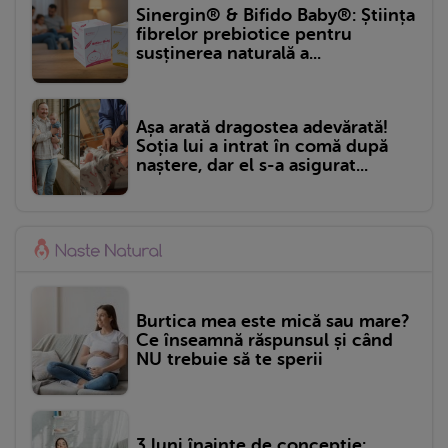
Sinergin® & Bifido Baby®: Știința
fibrelor prebiotice pentru
susținerea naturală a...
Așa arată dragostea adevărată!
Soția lui a intrat în comă după
naștere, dar el s-a asigurat...
Burtica mea este mică sau mare?
Ce înseamnă răspunsul și când
NU trebuie să te sperii
3 luni înainte de concepție: