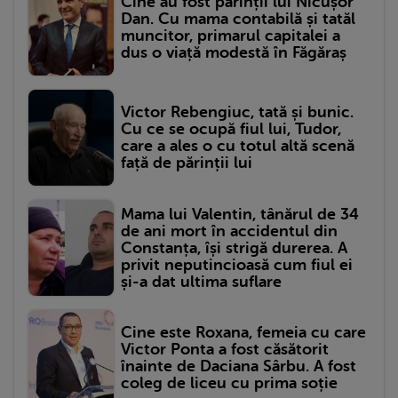
Cine au fost părinții lui Nicușor
Dan. Cu mama contabilă și tatăl
muncitor, primarul capitalei a
dus o viață modestă în Făgăraș
Victor Rebengiuc, tată și bunic.
Cu ce se ocupă fiul lui, Tudor,
care a ales o cu totul altă scenă
față de părinții lui
Mama lui Valentin, tânărul de 34
de ani mort în accidentul din
Constanța, își strigă durerea. A
privit neputincioasă cum fiul ei
și-a dat ultima suflare
Cine este Roxana, femeia cu care
Victor Ponta a fost căsătorit
înainte de Daciana Sârbu. A fost
coleg de liceu cu prima soție