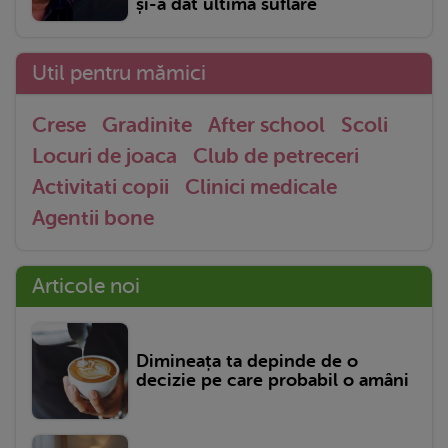
și-a dat ultima suflare
Util pentru mămici
Crese
Gradinite
After school
Scoli
Locuri de joaca
Club de petreceri
Activitati copii
Clinici medicale
Agentii bone
Articole noi
Dimineața ta depinde de o
decizie pe care probabil o amâni