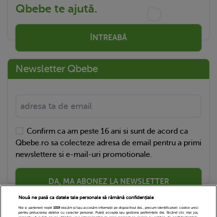
Qbebe te ajută.
ÎNTREABĂ
Newsletter Qbebe
Confirm ca am peste 16 ani si sunt de acord ca
Qbebe.ro sa colecteze adresa de email pentru a primi
newslettere si e-mail-uri promotionale.
DA, MA ABONEZ LA NEWSLETTER
Nouă ne pasă ca datele tale personale să rămână confidențiale
Noi și partenerii noștri
1019
stocăm și/sau accesăm informații pe dispozitivul dvs., precum identificatorii cookie unici
pentru prelucrarea datelor cu caracter personal. Puteți accepta sau gestiona preferințele dvs. făcând clic mai jos,