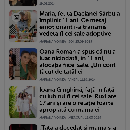
19.01.2024
Maria, fetița Dacianei Sârbu a
împlinit 11 ani. Ce mesaj
emoționant i-a transmis
vedeta fiicei sale adoptive
MARIANA VOINEA | JOI, 25.09.2025
Oana Roman a spus că nu a
luat niciodată, în 11 ani,
alocația fiicei sale. „Un cont
făcut de tatăl ei"
MARIANA VOINEA | VINERI, 11.10.2024
Ioana Ginghină, față-n față
cu iubitul fiicei sale. Ruxi are
17 ani și are o relație foarte
apropiată cu mama ei
MARIANA VOINEA | MIERCURI, 12.03.2025
„Tata a decedat și mama s-a