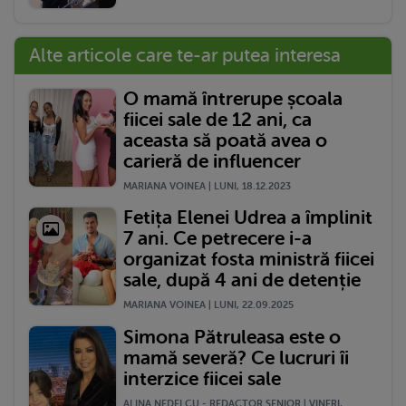
Alte articole care te-ar putea interesa
O mamă întrerupe școala
fiicei sale de 12 ani, ca
aceasta să poată avea o
carieră de influencer
MARIANA VOINEA | LUNI, 18.12.2023
Fetița Elenei Udrea a împlinit
7 ani. Ce petrecere i-a
organizat fosta ministră fiicei
sale, după 4 ani de detenție
MARIANA VOINEA | LUNI, 22.09.2025
Simona Pătruleasa este o
mamă severă? Ce lucruri îi
interzice fiicei sale
ALINA NEDELCU - REDACTOR SENIOR | VINERI,