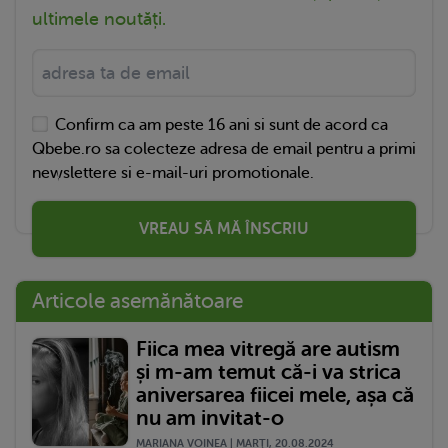
ultimele noutăți.
Confirm ca am peste 16 ani si sunt de acord ca
Qbebe.ro sa colecteze adresa de email pentru a primi
newslettere si e-mail-uri promotionale.
VREAU SĂ MĂ ÎNSCRIU
Articole asemănătoare
Fiica mea vitregă are autism
și m-am temut că-i va strica
aniversarea fiicei mele, așa că
nu am invitat-o
MARIANA VOINEA | MARŢI, 20.08.2024