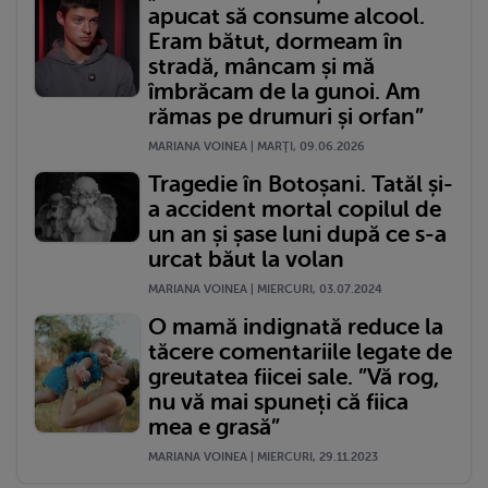
apucat să consume alcool.
Eram bătut, dormeam în
stradă, mâncam și mă
îmbrăcam de la gunoi. Am
rămas pe drumuri și orfan”
MARIANA VOINEA | MARŢI, 09.06.2026
Tragedie în Botoșani. Tatăl și-
a accident mortal copilul de
un an și șase luni după ce s-a
urcat băut la volan
MARIANA VOINEA | MIERCURI, 03.07.2024
O mamă indignată reduce la
tăcere comentariile legate de
greutatea fiicei sale. ”Vă rog,
nu vă mai spuneți că fiica
mea e grasă”
MARIANA VOINEA | MIERCURI, 29.11.2023