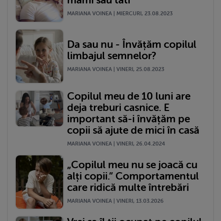
mami sau tati
MARIANA VOINEA | MIERCURI, 23.08.2023
Da sau nu - Învățăm copilul
limbajul semnelor?
MARIANA VOINEA | VINERI, 25.08.2023
Copilul meu de 10 luni are
deja treburi casnice. E
important să-i învățăm pe
copii să ajute de mici în casă
MARIANA VOINEA | VINERI, 26.04.2024
„Copilul meu nu se joacă cu
alți copii.” Comportamentul
care ridică multe întrebări
MARIANA VOINEA | VINERI, 13.03.2026