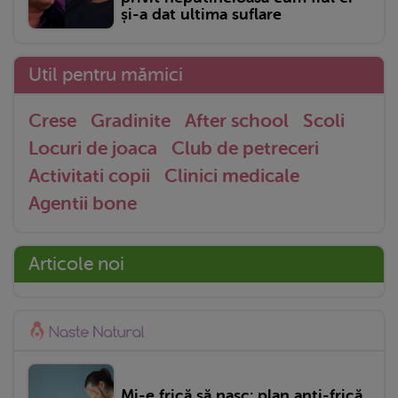
și-a dat ultima suflare
Util pentru mămici
Crese
Gradinite
After school
Scoli
Locuri de joaca
Club de petreceri
Activitati copii
Clinici medicale
Agentii bone
Articole noi
Mi-e frică să nasc: plan anti-frică