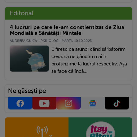
Editorial
4 lucruri pe care le-am conștientizat de Ziua
Mondială a Sănătății Mintale
ANDREEA GUICĂ - PSIHOLOG | MARŢI, 10.10.2023
E firesc ca atunci când sărbătorim
ceva, să ne gândim mai în
profunzime la lucrul respectiv. Așa
se face că încă...
Ne găsești pe