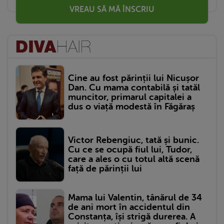
VREAU SĂ MĂ ÎNSCRIU
Cine au fost părinții lui Nicușor
Dan. Cu mama contabilă și tatăl
muncitor, primarul capitalei a
dus o viață modestă în Făgăraș
Victor Rebengiuc, tată și bunic.
Cu ce se ocupă fiul lui, Tudor,
care a ales o cu totul altă scenă
față de părinții lui
Mama lui Valentin, tânărul de 34
de ani mort în accidentul din
Constanța, își strigă durerea. A