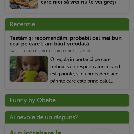
care nici să vrei nu le vei greși
Recenzie
Testăm și recomandăm: probabil cel mai bun
ceai pe care l-am băut vreodată
GABRIELA PALADI - REDACTOR | LUNI, 15.07.2019
O regulă importantă pe care
trebuie să o respecți atunci când
ești părinte, și cu precădere acel
părinte care este principalul...
Funny by Qbebe
Ai nevoie de un răspuns?
Ai o întrebare la