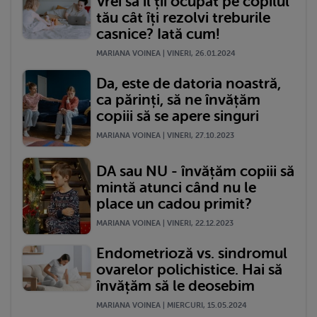
Vrei sa îl ții ocupat pe copilul
tău cât îți rezolvi treburile
casnice? Iată cum!
MARIANA VOINEA | VINERI, 26.01.2024
Da, este de datoria noastră,
ca părinți, să ne învățăm
copiii să se apere singuri
MARIANA VOINEA | VINERI, 27.10.2023
DA sau NU - învățăm copiii să
mintă atunci când nu le
place un cadou primit?
MARIANA VOINEA | VINERI, 22.12.2023
Endometrioză vs. sindromul
ovarelor polichistice. Hai să
învățăm să le deosebim
MARIANA VOINEA | MIERCURI, 15.05.2024