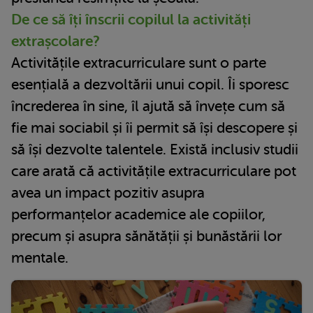
De ce să îți înscrii copilul la activități
extrașcolare?
Activitățile extracurriculare sunt o parte
esențială a dezvoltării unui copil. Îi sporesc
încrederea în sine, îl ajută să învețe cum să
fie mai sociabil și îi permit să își descopere și
să își dezvolte talentele. Există inclusiv studii
care arată că activitățile extracurriculare pot
avea un impact pozitiv asupra
performanțelor academice ale copiilor,
precum și asupra sănătății și bunăstării lor
mentale.