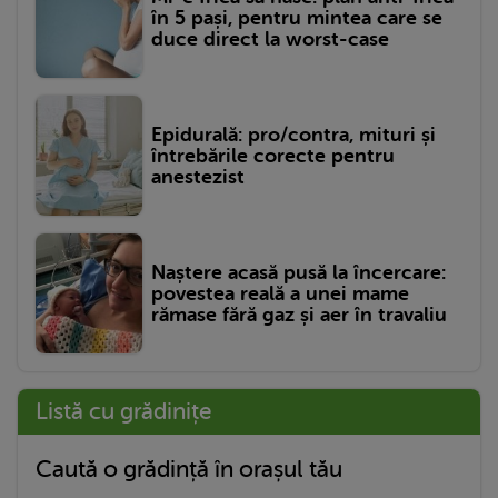
în 5 pași, pentru mintea care se
duce direct la worst-case
Epidurală: pro/contra, mituri și
întrebările corecte pentru
anestezist
Naștere acasă pusă la încercare:
povestea reală a unei mame
rămase fără gaz și aer în travaliu
Listă cu grădinițe
Caută o grădință în orașul tău