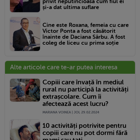
privit neputincioasă cum fiul ei
și-a dat ultima suflare
Cine este Roxana, femeia cu care
Victor Ponta a fost căsătorit
înainte de Daciana Sârbu. A fost
coleg de liceu cu prima soție
Alte articole care te-ar putea interesa
Copiii care învață în mediul
rural nu participă la activități
extrașcolare. Cum îi
afectează acest lucru?
MARIANA VOINEA | JOI, 29.02.2024
10 activități potrivite pentru
copiii care nu pot dormi fără