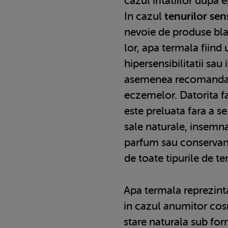
cazul iritatiilor dupa e
In cazul
tenurilor sen
nevoie de produse bla
lor, apa termala fiind
hipersensibilitatii sau i
asemenea recomandata
eczemelor. Datorita f
este preluata fara a s
sale naturale, insemn
parfum sau conservanti
de toate tipurile de te
Apa termala reprezinta
in cazul anumitor cosm
stare naturala sub for