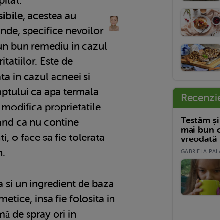
pilat.
sibile
, acestea au
nde, specifice nevoilor
 un bun remediu in cazul
ritatiilor. Este de
 in cazul acneei si
aptului ca apa termala
Recenzi
e modifica proprietatile
Testăm și
and ca nu contine
mai bun c
, o face sa fie tolerata
vreodată
n.
GABRIELA PALA
 si un ingredient de baza
etice, insa fie folosita in
mã de spray ori in