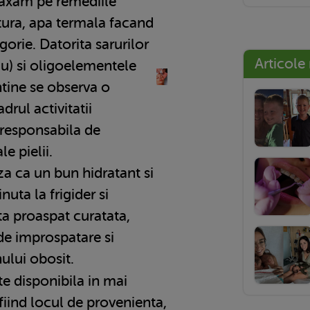
 axam pe remediile
tura, apa termala facand
gorie. Datorita sarurilor
Articole
niu) si oligoelementele
ntine se observa o
drul activitatii
 responsabila de
le pielii.
a ca un bun hidratant si
nuta la frigider si
ta proaspat curatata,
 de improspatare si
nului obosit.
te disponibila in mai
 fiind locul de provenienta,