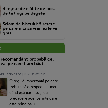
3 rețete de clătite de post
de te lingi pe degete
Salam de biscuiți: 5 rețete
pe care nici să vrei nu le vei
greși
e
 recomandăm: probabil cel
eai pe care l-am băut
DI - REDACTOR | LUNI, 15.07.2019
O regulă importantă pe care
trebuie să o respecți atunci
când ești părinte, și cu
precădere acel părinte care
este principalul...