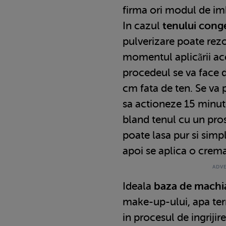
firma ori modul de im
In cazul
tenului cong
pulverizare poate rez
momentul aplicãrii ace
procedeul se va face d
cm fata de ten. Se va p
sa actioneze 15 minu
bland tenul cu un pro
poate lasa pur si simp
apoi se aplica o crema
Ideala
baza de machi
make-up-ului, apa ter
in procesul de ingrijir