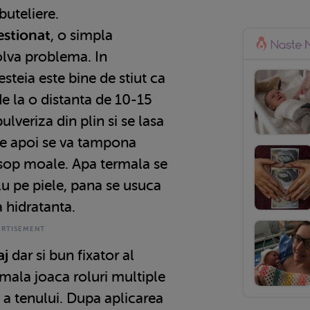
buteliere.
estionat
, o simpla
olva problema. In
steia este bine de stiut ca
e la o distanta de 10-15
ulveriza din plin si se lasa
te apoi se va tampona
sop moale. Apa termala se
lu pe piele, pana se usuca
 hidratanta.
aj
dar si bun fixator al
mala joaca roluri multiple
e a tenului. Dupa aplicarea