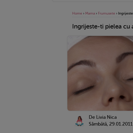
Home
›
Mama
›
Frumusete
›
Ingrijest
Ingrijeste-ti pielea cu
De
Livia Nica
Sâmbătă, 29.01.2011