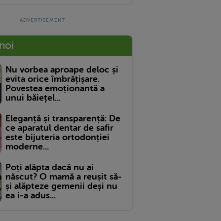
 noi
Nu vorbea aproape deloc și
evita orice îmbrățișare.
Povestea emoționantă a
unui băiețel...
Eleganță și transparență: De
ce aparatul dentar de safir
este bijuteria ortodonției
moderne...
Poți alăpta dacă nu ai
născut? O mamă a reușit să-
și alăpteze gemenii deși nu
ea i-a adus...