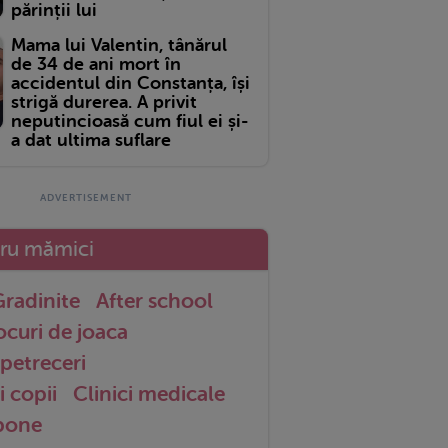
părinții lui
Mama lui Valentin, tânărul
de 34 de ani mort în
accidentul din Constanța, își
strigă durerea. A privit
neputincioasă cum fiul ei și-
a dat ultima suflare
tru mămici
radinite
After school
ocuri de joaca
petreceri
i copii
Clinici medicale
 bone