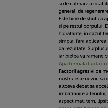
si de calmare a iritatiil
general, de regenerare,
Este bine de stiut ca 
si pe restul corpului. 
hidratante, in cazul te
simpla, fara aplicarea
da rezultate. Surplusu
iar pielea va ramane cu
Apa termala lupta cu
Factorii agresivi
de me
nostru este nevoit sa ii
altceva decat sa acce
imbatranire a tenului
aspect mat, tern, lipsi