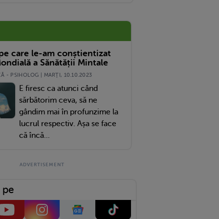
 pe care le-am conștientizat
ondială a Sănătății Mintale
 - PSIHOLOG | MARŢI, 10.10.2023
E firesc ca atunci când
sărbătorim ceva, să ne
gândim mai în profunzime la
lucrul respectiv. Așa se face
că încă...
 pe