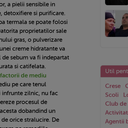
or, a pielii sensibile in
 detoxifiere si purificare.
apa termala se poate folosi
Datorita proprietatilor sale
nului gras, o pulverizare
 unei creme hidratante va
l de sebum va fi indepartat
rata si catifelata.
Util pen
 factorii de mediu
diu pe care tenul
Crese
G
 infrunte zilnic, nu fac
Scoli
L
lereze procesul de
Club de 
, acesta dobandind un
Activitat
t de orice stralucire. De
Agentii