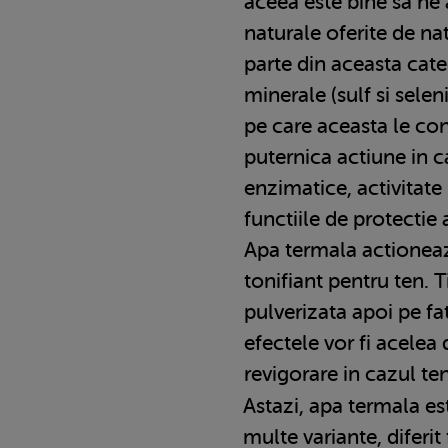
aceea este bine sa ne
naturale oferite de na
parte din aceasta cate
minerale (sulf si sele
pe care aceasta le co
puternica actiune in ca
enzimatice, activitate
functiile de protectie a
Apa termala actioneaz
tonifiant pentru ten. Ti
pulverizata apoi pe fa
efectele vor fi acelea
revigorare in cazul te
Astazi, apa termala es
multe variante, diferit