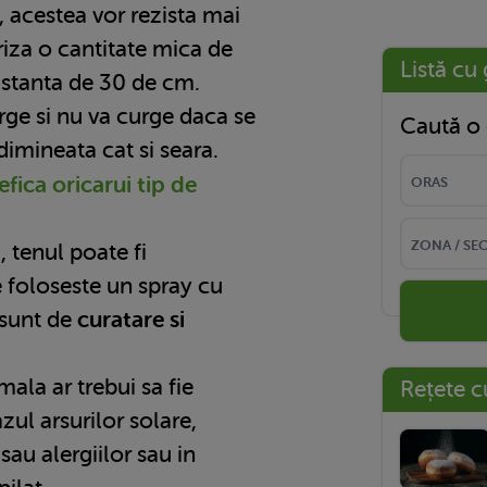
 acestea vor rezista mai
iza o cantitate mica de
Listă cu 
istanta de 30 de cm.
rge si nu va curge daca se
Caută o 
 dimineata cat si seara.
fica oricarui tip de
, tenul poate fi
 foloseste un spray cu
 sunt de
curatare si
ala ar trebui sa fie
Rețete c
zul arsurilor solare,
sau alergiilor sau in