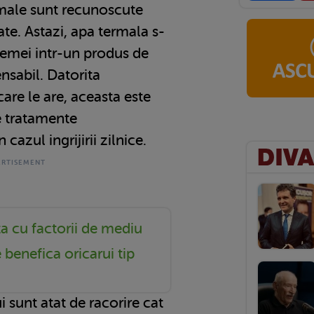
ermale sunt recunoscute
ate. Astazi, apa termala s-
femei intr-un produs de
pensabil. Datorita
care le are, aceasta este
 tratamente
cazul ingrijirii zilnice.
a cu factorii de mediu
 benefica oricarui tip
i sunt atat de racorire cat