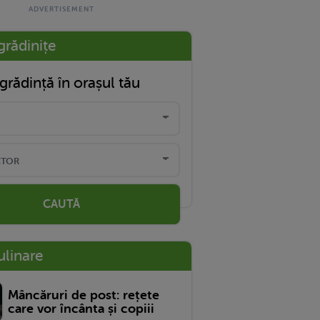
grădinițe
grădință în orașul tău
CAUTĂ
ulinare
Mâncăruri de post: rețete
care vor încânta și copiii