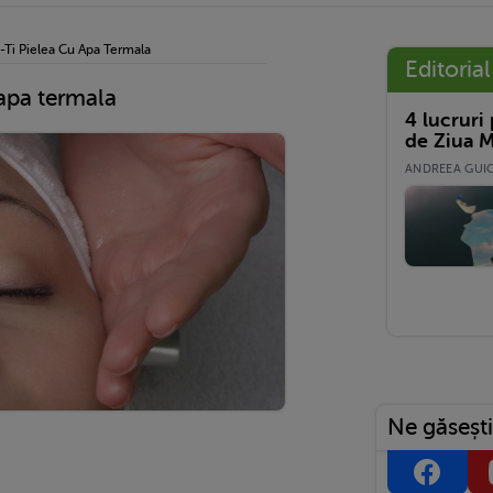
e-Ti Pielea Cu Apa Termala
Editorial
 apa termala
4 lucruri
de Ziua M
ANDREEA GUICĂ
Ne găsești