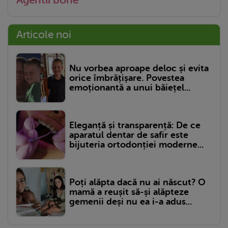
Agentii bone
Articole noi
Nu vorbea aproape deloc și evita
orice îmbrățișare. Povestea
emoționantă a unui băiețel...
Eleganță și transparență: De ce
aparatul dentar de safir este
bijuteria ortodonției moderne...
Poți alăpta dacă nu ai născut? O
mamă a reușit să-și alăpteze
gemenii deși nu ea i-a adus...