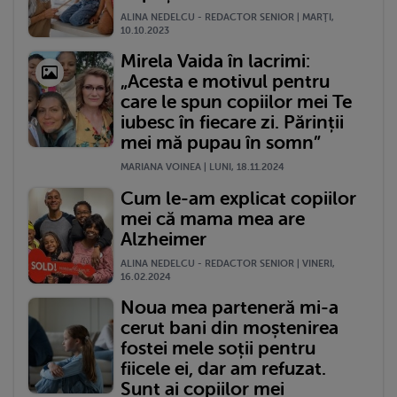
ALINA NEDELCU - REDACTOR SENIOR | MARŢI,
10.10.2023
Mirela Vaida în lacrimi:
„Acesta e motivul pentru
care le spun copiilor mei Te
iubesc în fiecare zi. Părinții
mei mă pupau în somn”
MARIANA VOINEA | LUNI, 18.11.2024
Cum le-am explicat copiilor
mei că mama mea are
Alzheimer
ALINA NEDELCU - REDACTOR SENIOR | VINERI,
16.02.2024
Noua mea parteneră mi-a
cerut bani din moștenirea
fostei mele soții pentru
fiicele ei, dar am refuzat.
Sunt ai copiilor mei