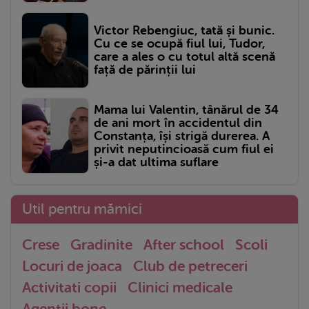
Victor Rebengiuc, tată și bunic.
Cu ce se ocupă fiul lui, Tudor,
care a ales o cu totul altă scenă
față de părinții lui
Mama lui Valentin, tânărul de 34
de ani mort în accidentul din
Constanța, își strigă durerea. A
privit neputincioasă cum fiul ei
și-a dat ultima suflare
Util pentru mămici
Crese
Gradinite
After school
Scoli
Locuri de joaca
Club de petreceri
Activitati copii
Clinici medicale