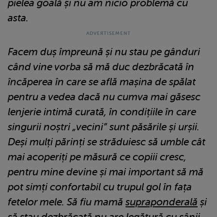
pielea goală și nu am nicio problemă cu
asta.
Facem duș împreună și nu stau pe gânduri
când vine vorba să mă duc dezbrăcată în
încăperea în care se află mașina de spălat
pentru a vedea dacă nu cumva mai găsesc
lenjerie intimă curată, în condițiile în care
singurii noștri „vecini” sunt păsările și urșii.
Deși mulți părinți se străduiesc să umble cât
mai acoperiți pe măsură ce copiii cresc,
pentru mine devine și mai important să mă
pot simți confortabil cu trupul gol în fața
fetelor mele. Să fiu mamă
supraponderală
și
să stau dezbrăcată nu are legătură cu sânii