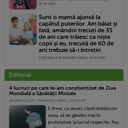
26.03.2024
Sunt o mamă ajunsă la
capătul puterilor. Am băiat și
fată, amândoi trecuți de 35
de ani care trăiesc ca niște
copii și eu, trecută de 60 de
ani trebuie să-i întrețin
CONTRIBUTOR ANONIM | VINERI, 04.07.2025
Editorial
4 lucruri pe care le-am conștientizat de Ziua
Mondială a Sănătății Mintale
ANDREEA GUICĂ - PSIHOLOG | MARŢI, 10.10.2023
E firesc ca atunci când sărbătorim
ceva, să ne gândim mai în
profunzime la lucrul respectiv. Așa