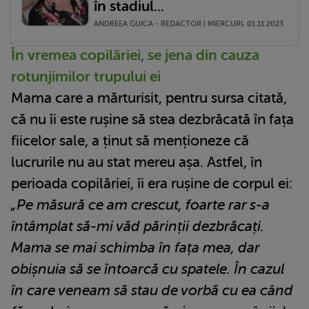
în stadiul...
ANDREEA GUICA - REDACTOR | MIERCURI, 01.11.2023
În vremea copilăriei, se jena din cauza
rotunjimilor trupului ei
Mama care a mărturisit, pentru sursa citată,
că nu îi este rușine să stea dezbrăcată în fața
fiicelor sale, a ținut să menționeze că
lucrurile nu au stat mereu așa. Astfel, în
perioada copilăriei, îi era rușine de corpul ei:
„Pe măsură ce am crescut, foarte rar s-a
întâmplat să-mi văd părinții dezbrăcați.
Mama se mai schimba în fața mea, dar
obișnuia să se întoarcă cu spatele. În cazul
în care veneam să stau de vorbă cu ea când