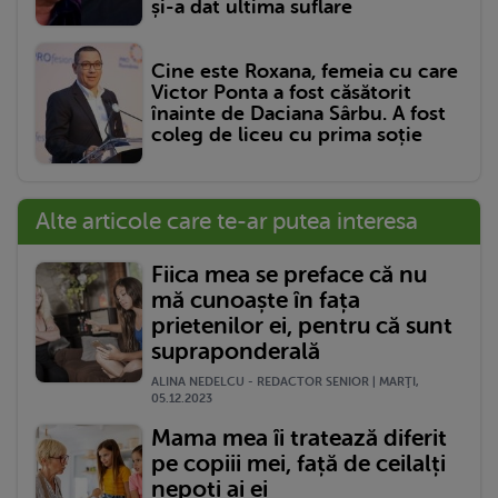
și-a dat ultima suflare
Cine este Roxana, femeia cu care
Victor Ponta a fost căsătorit
înainte de Daciana Sârbu. A fost
coleg de liceu cu prima soție
Alte articole care te-ar putea interesa
Fiica mea se preface că nu
mă cunoaște în fața
prietenilor ei, pentru că sunt
supraponderală
ALINA NEDELCU - REDACTOR SENIOR | MARŢI,
05.12.2023
Mama mea îi tratează diferit
pe copiii mei, față de ceilalți
nepoți ai ei