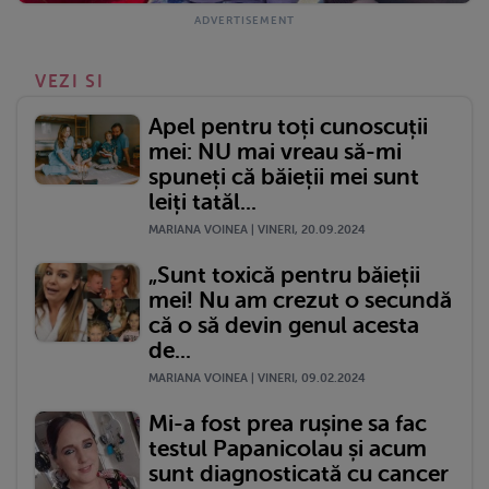
VEZI SI
Apel pentru toți cunoscuții
mei: NU mai vreau să-mi
spuneți că băieții mei sunt
leiți tatăl...
MARIANA VOINEA | VINERI, 20.09.2024
„Sunt toxică pentru băieții
mei! Nu am crezut o secundă
că o să devin genul acesta
de...
MARIANA VOINEA | VINERI, 09.02.2024
Mi-a fost prea rușine sa fac
testul Papanicolau și acum
sunt diagnosticată cu cancer