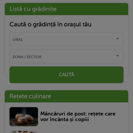
Listă cu grădinițe
Caută o grădință în orașul tău
CAUTĂ
Rețete culinare
Mâncăruri de post: rețete care
vor încânta și copiii