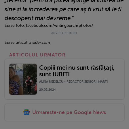
„terenul” pentru a putea ajunge la iubirea de
sine și la încrederea pe care aș fi vrut să le fi
descoperit mai devreme.”
Surse foto:
facebook.com/writingburch/photos/
Surse articol:
insider.com
ARTICOLUL URMATOR
Copiii mei nu sunt răsfățați,
sunt IUBIȚI
ALINA NEDELCU - REDACTOR SENIOR | MARŢI,
20.02.2024
Urmareste-ne pe Google News