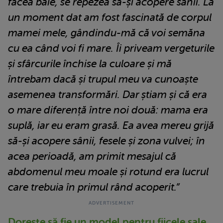
făcea baie, se repezea să-și acopere sânii.
La
un moment dat am fost fascinată de corpul
mamei mele, gândindu-mă că voi semăna
cu ea când voi fi mare. Îi priveam vergeturile
și sfârcurile închise la culoare și mă
întrebam dacă și trupul meu va cunoaște
asemenea transformări.
Dar știam și că era
o mare diferență între noi două: mama era
suplă, iar eu eram grasă. Ea avea mereu grijă
să-și acopere sânii, fesele și zona vulvei; în
acea perioadă, am primit mesajul că
abdomenul meu moale și rotund era lucrul
care trebuia în primul rând acoperit.”
Dorește să fie un model pentru fiicele sale