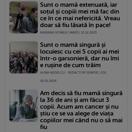
Sunt o mamă extenuată, iar
soțul și copiii mei mă fac din
ce în ce mai nefericită. Vreau
doar să fiu lăsată în pace!
MARIANA VOINEA | MARŢI, 12.12.2023
Sunt o mamă singură și
locuiesc cu cei 5 copii ai mei
într-o garsonieră, dar nu îmi
e rușine de cum trăim
ALINA NEDELCU - REDACTOR SENIOR | JOI,
18.01.2024
Am decis să fiu mamă singură
la 36 de ani și am făcut 3
copii. Acum am cancer și nu
știu ce se va alege de viața
copiilor mei când nu o să mai
fiu