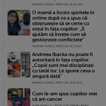
MARIANA VOINEA | MIERCURI, 18.06.2025
O mamă a încins spiritele în
online după ce a spus că
obișnuiește să se certe cu
soțul în fața copiilor: „Îi
ajutăm să învețe cum să
gestioneze conflictele”
MARIANA VOINEA | MIERCURI, 01.11.2023
Andreea Ibacka nu poate fi
autoritară în fața copiilor.
„Copiii sunt mai disciplinați
cu tatăl lor. Le spune ceva o
singură dată"
MARIANA VOINEA | MIERCURI, 22.10.2025
Cum le-am spus copiilor mei
că am cancer
ALINA NEDELCU - REDACTOR SENIOR | MARŢI,