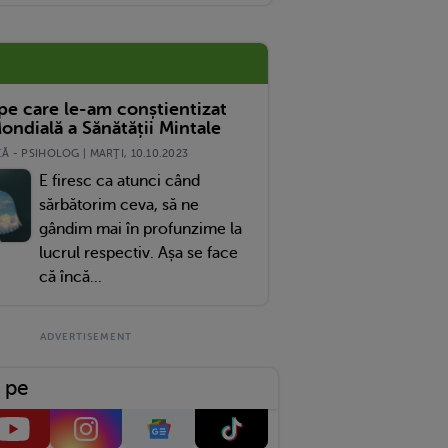
 pe care le-am conștientizat
ondială a Sănătății Mintale
 - PSIHOLOG | MARŢI, 10.10.2023
E firesc ca atunci când
sărbătorim ceva, să ne
gândim mai în profunzime la
lucrul respectiv. Așa se face
că încă...
 pe