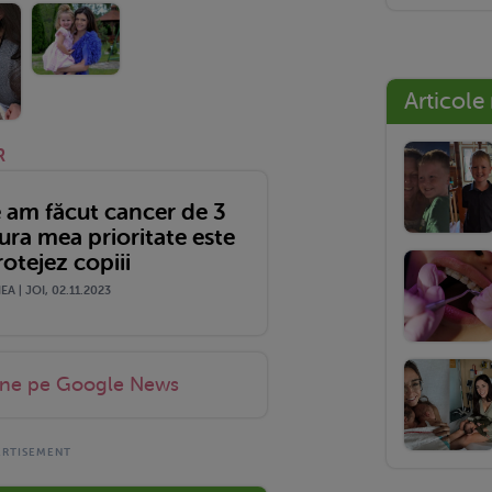
Articole
R
 am făcut cancer de 3
gura mea prioritate este
rotejez copiii
A | JOI, 02.11.2023
-ne pe Google News