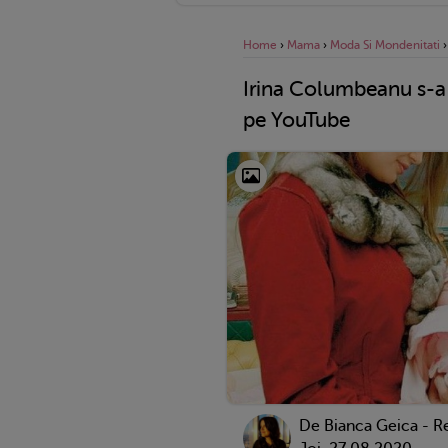
Home
›
Mama
›
Moda Si Mondenitati
Irina Columbeanu s-a 
pe YouTube
De Bianca Geica - R