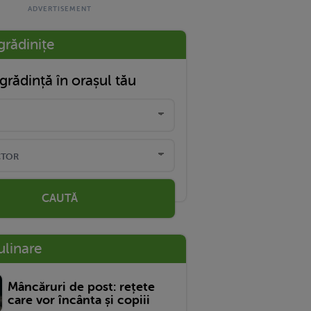
grădinițe
grădință în orașul tău
CAUTĂ
ulinare
Mâncăruri de post: rețete
care vor încânta și copiii