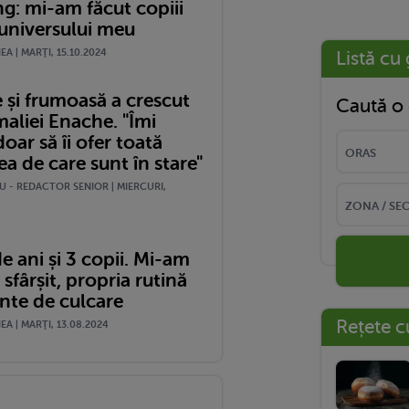
g: mi-am făcut copiii
 universului meu
A | MARŢI, 15.10.2024
Listă cu 
 și frumoasă a crescut
Caută o 
maliei Enache. "Îmi
oar să îi ofer toată
a de care sunt în stare"
U - REDACTOR SENIOR | MIERCURI,
 ani și 3 copii. Mi-am
 sfârșit, propria rutină
inte de culcare
Rețete c
A | MARŢI, 13.08.2024