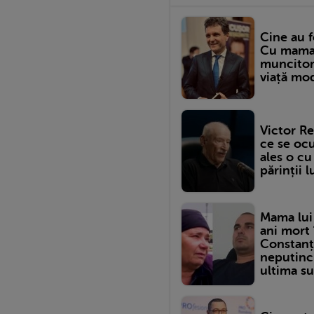
Cine au f
Cu mama c
muncitor,
viață mod
Victor Re
ce se ocu
ales o cu
părinții l
Mama lui 
ani mort 
Constanța
neputinci
ultima su