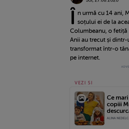
Joi, 27.08.2020
Î
n urmă cu 14 ani, M
soțului ei de la ace
Columbeanu, o fetiță 
Anii au trecut și dintr-
transformat într-o tân
pe internet.
VEZI SI
Ce mari 
copiii M
descurcă
ALINA NEDELCU