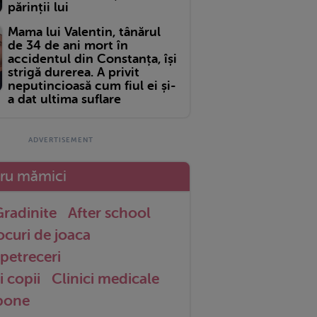
părinții lui
Mama lui Valentin, tânărul
de 34 de ani mort în
accidentul din Constanța, își
strigă durerea. A privit
neputincioasă cum fiul ei și-
a dat ultima suflare
tru mămici
radinite
After school
ocuri de joaca
petreceri
i copii
Clinici medicale
 bone