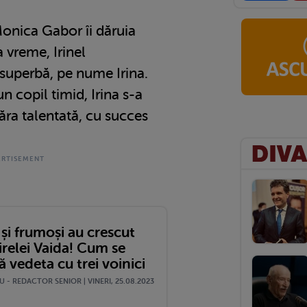
onica Gabor îi dăruia
a vreme, Irinel
superbă, pe nume Irina.
un copil timid, Irina s-a
ăra talentată, cu succes
și frumoși au crescut
irelei Vaida! Cum se
 vedeta cu trei voinici
 - REDACTOR SENIOR | VINERI, 25.08.2023