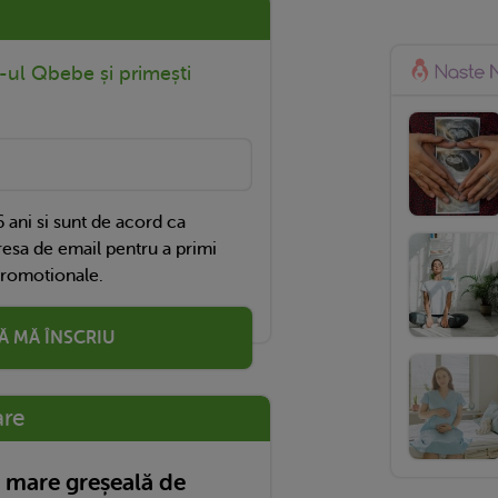
r-ul Qbebe și primești
 ani si sunt de acord ca
esa de email pentru a primi
promotionale.
Ă MĂ ÎNSCRIU
are
 mare greșeală de