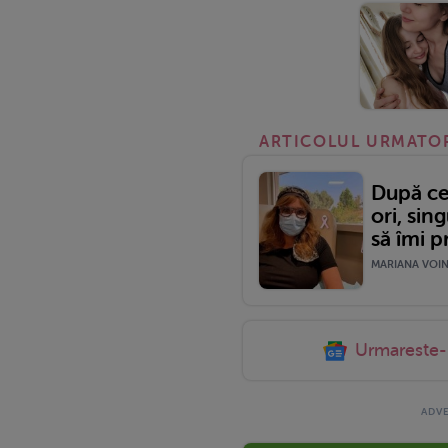
ARTICOLUL URMATO
După ce
ori, sin
să îmi p
MARIANA VOINE
Urmareste