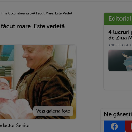
›
Irina Columbeanu S-A Făcut Mare. Este Vedetă Pe YouTube
Editorial
făcut mare. Este vedetă
4 lucruri
de Ziua M
ANDREEA GUICĂ
Ne găsești
edactor Senior