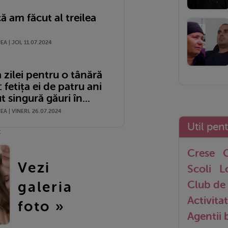
ă am făcut al treilea
A | JOI, 11.07.2024
 zilei pentru o tânără
fetița ei de patru ani
t singură găuri în...
A | VINERI, 26.07.2024
Util pen
k
Crese
G
Vezi
Scoli
L
Club de 
galeria
Activitat
foto »
Agentii