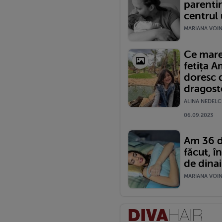
parentin
centrul
MARIANA VOINE
Ce mare
fetița A
doresc d
dragoste
ALINA NEDELC
06.09.2023
Am 36 de
făcut, în
de dina
MARIANA VOINE