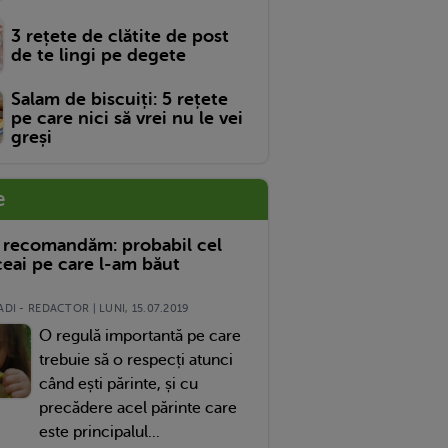
3 rețete de clătite de post
de te lingi pe degete
Salam de biscuiți: 5 rețete
pe care nici să vrei nu le vei
greși
e
 recomandăm: probabil cel
eai pe care l-am băut
DI - REDACTOR | LUNI, 15.07.2019
O regulă importantă pe care
trebuie să o respecți atunci
când ești părinte, și cu
precădere acel părinte care
este principalul...