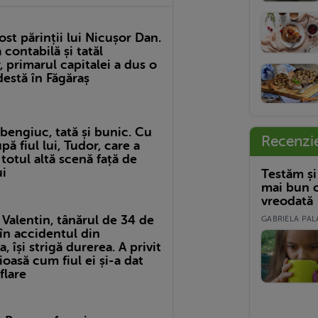
ost părinții lui Nicușor Dan.
ontabilă și tatăl
 primarul capitalei a dus o
estă în Făgăraș
bengiuc, tată și bunic. Cu
Recenzi
pă fiul lui, Tudor, care a
 totul altă scenă față de
ui
Testăm și
mai bun c
vreodată
Valentin, tânărul de 34 de
GABRIELA PALA
în accidentul din
, își strigă durerea. A privit
oasă cum fiul ei și-a dat
flare