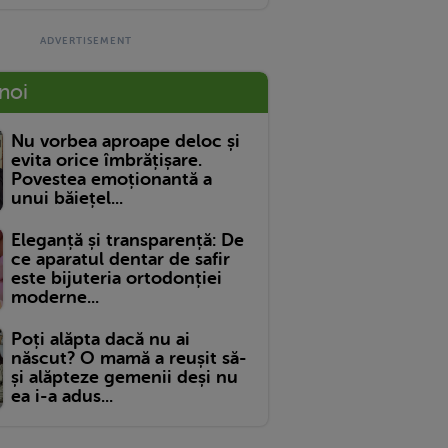
 noi
Nu vorbea aproape deloc și
evita orice îmbrățișare.
Povestea emoționantă a
unui băiețel...
Eleganță și transparență: De
ce aparatul dentar de safir
este bijuteria ortodonției
moderne...
Poți alăpta dacă nu ai
născut? O mamă a reușit să-
și alăpteze gemenii deși nu
ea i-a adus...