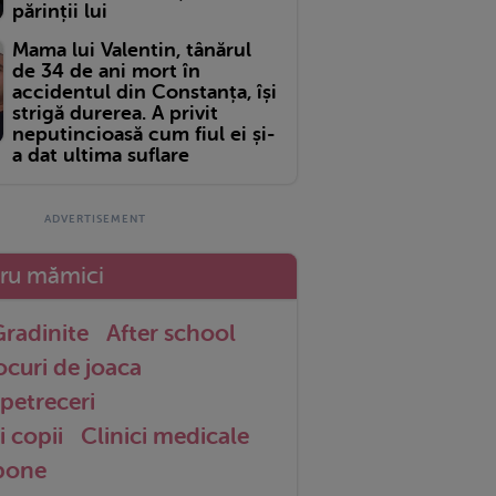
părinții lui
Mama lui Valentin, tânărul
de 34 de ani mort în
accidentul din Constanța, își
strigă durerea. A privit
neputincioasă cum fiul ei și-
a dat ultima suflare
tru mămici
radinite
After school
ocuri de joaca
petreceri
i copii
Clinici medicale
 bone