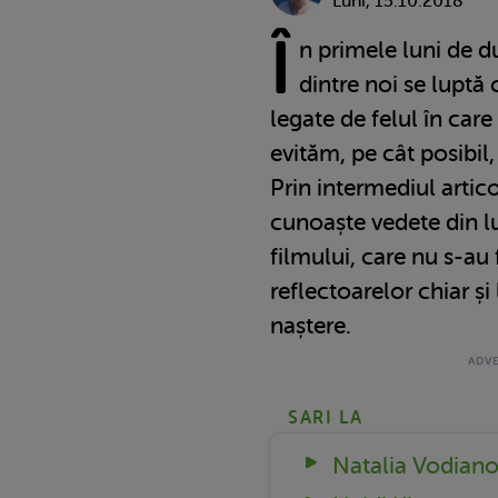
Luni, 15.10.2018
Î
n primele luni de d
dintre noi se luptă
legate de felul în care
evităm, pe cât posibil
Prin intermediul artico
cunoaște vedete din 
filmului, care nu s-au 
reflectoarelor chiar ș
naștere.
SARI LA
Natalia Vodian