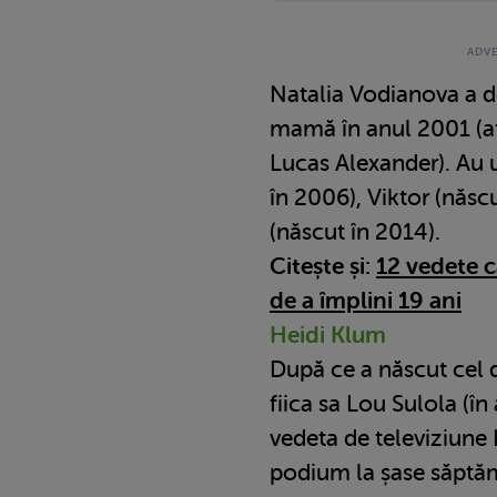
Natalia Vodianova a d
mamă în anul 2001 (at
Lucas Alexander). Au 
în 2006), Viktor (născ
(născut în 2014).
Citește și:
12 vedete c
de a împlini 19 ani
Heidi Klum
După ce a născut cel d
fiica sa Lou Sulola (î
vedeta de televiziune 
podium la șase săptăm