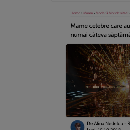
Home
›
Mama
›
Moda Si Mondenitati
Mame celebre care au
numai câteva săptămâ
De
Alina Nedelcu - 