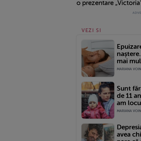
o prezentare „Victoria'
VEZI SI
Epuizar
naștere.
mai mul
MARIANA VOINE
Sunt făr
de 11 a
am locui
MARIANA VOINE
Depresi
avea ch