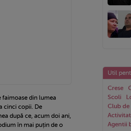
Util pen
Crese
G
Scoli
L
le faimoase din lumea
Club de 
 cinci copii. De
Activitat
ea după ce, acum doi ani,
Agentii
podium în mai puțin de o