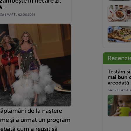
zâmbește în fiecare zi.
...
A | MARŢI, 02.06.2026
Recenzi
Testăm și
mai bun c
vreodată
GABRIELA PALA
săptămâni de la naștere
ame și a urmat un program
trebată cum a reușit să