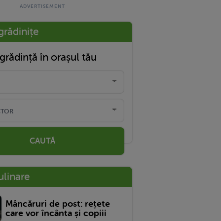
grădinițe
grădință în orașul tău
CAUTĂ
ulinare
Mâncăruri de post: rețete
care vor încânta și copiii