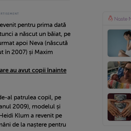
evenit pentru prima dată
unci a născut un băiat, pe
urmat apoi Neva (născută
ut în 2007) și Maxim
are au avut copii înainte
e-al patrulea copil, pe
n anul 2009), modelul și
Heidi Klum a revenit pe
âni de la naștere pentru