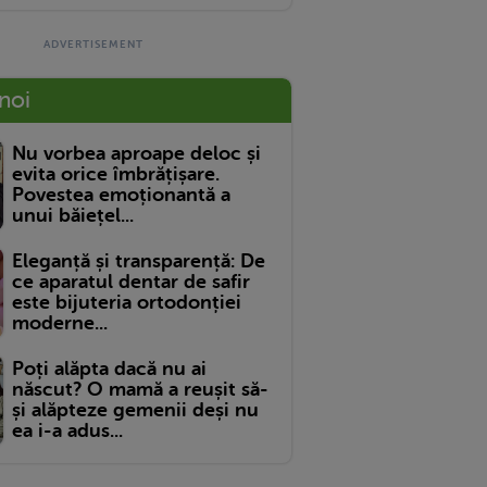
 noi
Nu vorbea aproape deloc și
evita orice îmbrățișare.
Povestea emoționantă a
unui băiețel...
Eleganță și transparență: De
ce aparatul dentar de safir
este bijuteria ortodonției
moderne...
Poți alăpta dacă nu ai
născut? O mamă a reușit să-
și alăpteze gemenii deși nu
ea i-a adus...