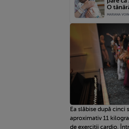
pare că 
O tânără
MARIANA VOINE
Ea slăbise după cinci 
aproximativ 11 kilogr
de exerciții cardio. În