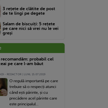
3 rețete de clătite de post
de te lingi pe degete
Salam de biscuiți: 5 rețete
pe care nici să vrei nu le vei
greși
e
 recomandăm: probabil cel
eai pe care l-am băut
DI - REDACTOR | LUNI, 15.07.2019
O regulă importantă pe care
trebuie să o respecți atunci
când ești părinte, și cu
precădere acel părinte care
este principalul...