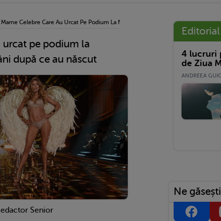
›
Mame Celebre Care Au Urcat Pe Podium La Numai Câteva Săptămâni După Ce Au 
Editorial
 urcat pe podium la
4 lucruri
ni după ce au născut
de Ziua M
ANDREEA GUICĂ
Ne găsești
Redactor Senior