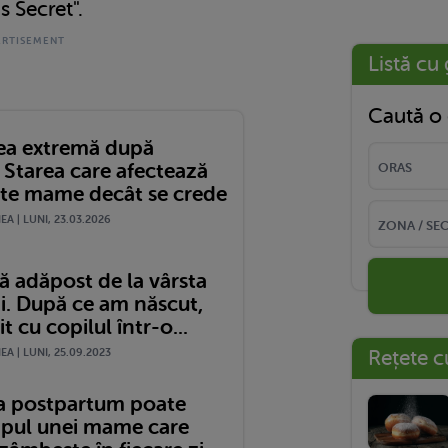
s Secret".
Listă cu 
Caută o 
ea extremă după
 Starea care afectează
te mame decât se crede
A | LUNI, 23.03.2026
ă adăpost de la vârsta
ni. După ce am născut,
t cu copilul într-o...
A | LUNI, 25.09.2023
Rețete c
a postpartum poate
ipul unei mame care