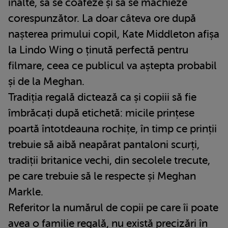
înalte, să se coafeze și să se machieze
corespunzător. La doar câteva ore după
nașterea primului copil, Kate Middleton afișa
la Lindo Wing o ținută perfectă pentru
filmare, ceea ce publicul va aștepta probabil
și de la Meghan.
Tradiția regală dictează ca și copiii să fie
îmbrăcați după etichetă: micile prințese
poartă întotdeauna rochițe, în timp ce prinții
trebuie să aibă neapărat pantaloni scurți,
tradiții britanice vechi, din secolele trecute,
pe care trebuie să le respecte și Meghan
Markle.
Referitor la numărul de copii pe care îi poate
avea o familie regală, nu există precizări în