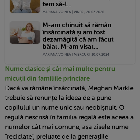
tem să-l...
MARIANA VOINEA | VINERI, 20.03.2026
M-am chinuit să rămân
însărcinată și am fost
dezamăgită că am făcut
băiat. M-am visat...
MARIANA VOINEA | MIERCURI, 10.07.2024
Nume clasice și cât mai multe pentru
micuții din familiile princiare
Dacă va rămâne însărcinată, Meghan Markle
trebuie să renunțe la ideea de a pune
copilului un nume unic sau neobișnuit. O
regulă nescrisă în familia regală este aceea a
numelor cât mai comune, așa zisele nume
"reciclate", preluate de la generațiile