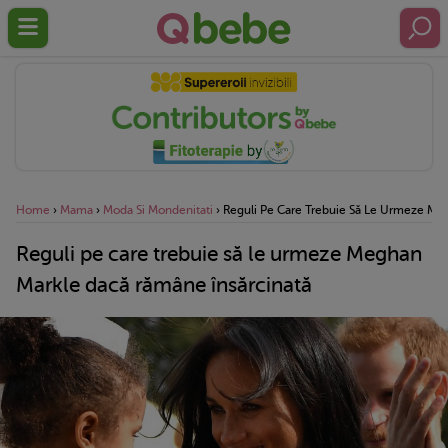
Home
›
Mama
›
Moda Si Mondenitati
›
Reguli Pe Care Trebuie Să Le Urmeze Me
Reguli pe care trebuie să le urmeze Meghan
Markle dacă rămâne însărcinată