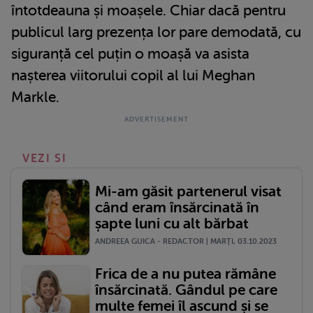
întotdeauna și moașele. Chiar dacă pentru
publicul larg prezența lor pare demodată, cu
siguranță cel puțin o moașă va asista
nașterea viitorului copil al lui Meghan
Markle.
VEZI SI
Mi-am găsit partenerul visat
când eram însărcinată în
șapte luni cu alt bărbat
ANDREEA GUICA - REDACTOR | MARŢI, 03.10.2023
Frica de a nu putea rămâne
însărcinată. Gândul pe care
multe femei îl ascund și se