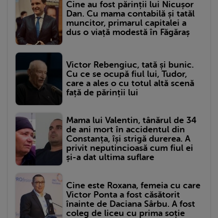
Cine au fost părinții lui Nicușor
Dan. Cu mama contabilă și tatăl
muncitor, primarul capitalei a
dus o viață modestă în Făgăraș
Victor Rebengiuc, tată și bunic.
Cu ce se ocupă fiul lui, Tudor,
care a ales o cu totul altă scenă
față de părinții lui
Mama lui Valentin, tânărul de 34
de ani mort în accidentul din
Constanța, își strigă durerea. A
privit neputincioasă cum fiul ei
și-a dat ultima suflare
Cine este Roxana, femeia cu care
Victor Ponta a fost căsătorit
înainte de Daciana Sârbu. A fost
coleg de liceu cu prima soție