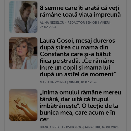
8 semne care îți arată că veți
rămâne toată viața împreună
ALINA NEDELCU - REDACTOR SENIOR | VINERI,
23.02.2024
Laura Cosoi, mesaj dureros
după știrea cu mama din
Constanța care și-a bătut
fiica pe stradă. „Ce rămâne
între un copil și mama lui
după un astfel de moment"
MARIANA VOINEA | VINERI, 10.07.2026
„Inima omului rămâne mereu
tânără, dar uită că trupul
îmbătrânește”. O lecție de la
bunica mea, care acum e în
cer
BIANCA PETCU - PSIHOLOG | MIERCURI, 16.08.2023