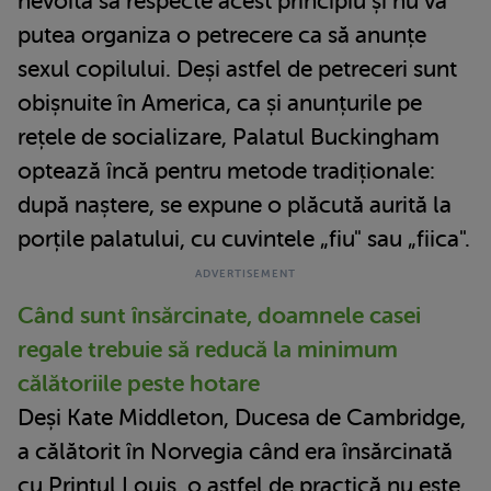
nevoită să respecte acest principiu și nu va
putea organiza o petrecere ca să anunțe
sexul copilului. Deși astfel de petreceri sunt
obișnuite în America, ca și anunțurile pe
rețele de socializare, Palatul Buckingham
optează încă pentru metode tradiționale:
după naștere, se expune o plăcută aurită la
porțile palatului, cu cuvintele „fiu" sau „fiica".
Când sunt însărcinate, doamnele casei
regale trebuie să reducă la minimum
călătoriile peste hotare
Deși Kate Middleton, Ducesa de Cambridge,
a călătorit în Norvegia când era însărcinată
cu Prințul Louis, o astfel de practică nu este