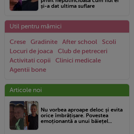
privit neputincioasă cum fiul ei
și-a dat ultima suflare
Util pentru mămici
Crese
Gradinite
After school
Scoli
Locuri de joaca
Club de petreceri
Activitati copii
Clinici medicale
Agentii bone
Articole noi
Nu vorbea aproape deloc și evita
orice îmbrățișare. Povestea
emoționantă a unui băiețel...