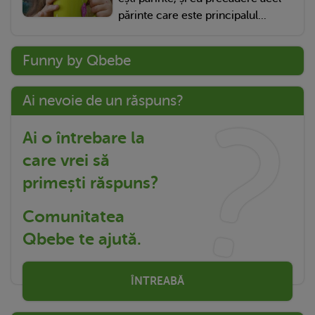
părinte care este principalul...
Funny by Qbebe
Ai nevoie de un răspuns?
Ai o întrebare la
care vrei să
primești răspuns?
Comunitatea
Qbebe te ajută.
ÎNTREABĂ