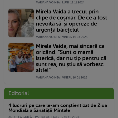
MARIANA VOINEA | LUNI, 18.11.2024
Mirela Vaida a trecut prin
clipe de coșmar. De ce a fost
nevoită să-și opereze de
urgență băiețelul
MARIANA VOINEA | VINERI, 14.03.2025
Mirela Vaida, mai sinceră ca
oricând. "Sunt o mamă
isterică, dar nu țip pentru că
sunt rea, nu știu să vorbesc
altfel"
MARIANA VOINEA | VINERI, 16.01.2026
Editorial
4 lucruri pe care le-am conștientizat de Ziua
Mondială a Sănătății Mintale
ANDREEA GUICĂ - PSIHOLOG | MARŢI, 10.10.2023