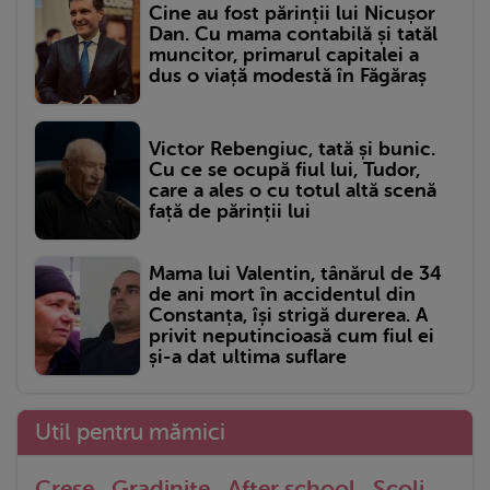
Cine au fost părinții lui Nicușor
Dan. Cu mama contabilă și tatăl
muncitor, primarul capitalei a
dus o viață modestă în Făgăraș
Victor Rebengiuc, tată și bunic.
Cu ce se ocupă fiul lui, Tudor,
care a ales o cu totul altă scenă
față de părinții lui
Mama lui Valentin, tânărul de 34
de ani mort în accidentul din
Constanța, își strigă durerea. A
privit neputincioasă cum fiul ei
și-a dat ultima suflare
Util pentru mămici
Crese
Gradinite
After school
Scoli