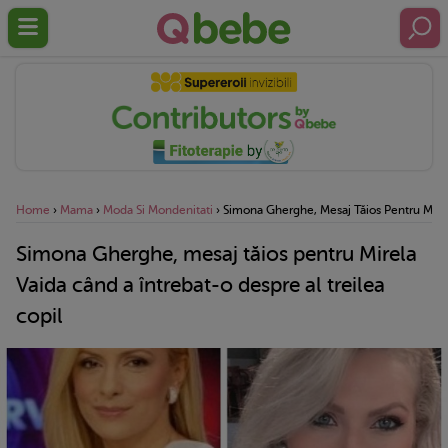
Home
›
Mama
›
Moda Si Mondenitati
›
Simona Gherghe, Mesaj Tăios Pentru Mirel
Simona Gherghe, mesaj tăios pentru Mirela
Vaida când a întrebat-o despre al treilea
copil