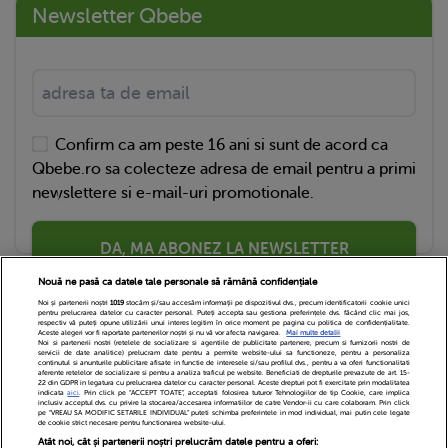
Newsletter Qbebe
Confirm ca am peste 16 ani si sunt de acord ca
Qbebe.ro sa colecteze adresa de email pentru a primi
newslettere si e-mail-uri promotionale.
DA, MA ABONEZ LA NEWSLETTER
Nouă ne pasă ca datele tale personale să rămână confidențiale
Noi și partenerii noștri
1019
stocăm și/sau accesăm informații pe dispozitivul dvs., precum identificatorii cookie unici
pentru prelucrarea datelor cu caracter personal. Puteți accepta sau gestiona preferințele dvs. făcând clic mai jos,
respectiv vă puteți opune utilizării unui interes legitim în orice moment pe pagina cu politica de confidențialitate.
Aceste alegeri vor fi raportate partenerilor noștri și nu vă vor afecta navigarea.
Mai multe detalii
Noi si partenerii nostri (retelele de socializare si agentiile de publicitate partenere, precum si furnizorii nostri de
servicii de date analitice) prelucram date pentru a permite website-ului sa functioneze, pentru a personaliza
continutul si anunturile publicitare afisate in functie de interesele si/sau profilul dvs., pentru a va oferi functionalitati
aferente retelelor de socializare si pentru a analiza traficul pe website. Beneficiati de drepturile prevazute de art. 15-
22 din GDPR in legatura cu prelucrarea datelor cu caracter personal. Aceste drepturi pot fi exercitate prin modalitatea
indicata
aici
. Prin click pe “ACCEPT TOATE”, acceptati folosirea tuturor Tehnologiilor de tip Cookie, care implica
inclusiv acceptul dvs. cu privire la stocarea/accesarea informatiilor de catre Vendor-ii cu care colaboram. Prin click
Echipa Editoriala
Newsletter
Contact
pe “VREAU SA MODIFIC SETARILE INDIVIDUAL” puteti schimba preferintele in mod individual, mai putin cele legate
de cookie strict necesare pentru functionarea website-ului.
Atât noi, cât și partenerii noștri prelucrăm datele pentru a oferi:
Cariere
Cookies
Politica de confidentialitate