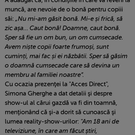
muncă, are nevoie de o bonă pentru copiii
săi:
„Nu mi-am găsit bonă. Mi-e și frică, să
zic așa… Caut bonă! Doamne, caut bonă.
Sper să fie un om bun, un om cumsecade.
Avem niște copii foarte frumoși, sunt
cuminți, mai fac și ei năzbâtii. Sper să găsim
o doamnă cumsecade care să devina un
membru al familiei noastre”.
Cu ocazia prezenţei la "Acces Direct",
Simona Gherghe a dat detalii şi despre
show-ul al cărui gazdă va fi din toamnă,
menţionând că şi-a dorit să cunoască şi
lumea reality-show-urilor:
"Am 18 ani de
televiziune, în care am făcut știri,