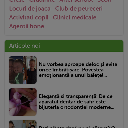
Locuri de joaca
Club de petreceri
Activitati copii
Clinici medicale
Agentii bone
Articole noi
Nu vorbea aproape deloc și evita
orice îmbrățișare. Povestea
emoționantă a unui băiețel...
Eleganță și transparență: De ce
aparatul dentar de safir este
bijuteria ortodonției moderne...