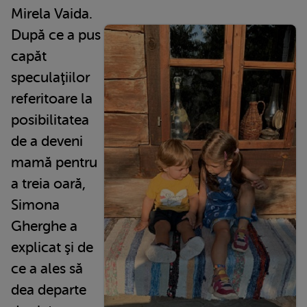
Mirela Vaida.
După ce a pus
capăt
speculaţiilor
referitoare la
posibilitatea
de a deveni
mamă pentru
a treia oară,
Simona
Gherghe a
explicat şi de
ce a ales să
dea departe