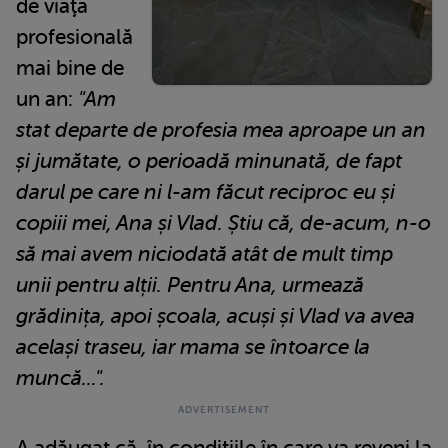
de viaţa
profesională
mai bine de
un an:
"Am
stat departe de profesia mea aproape un an
și jumătate, o perioadă minunată, de fapt
darul pe care ni l-am făcut reciproc eu și
copiii mei, Ana și Vlad. Știu că, de-acum, n-o
să mai avem niciodată atât de mult timp
unii pentru alții. Pentru Ana, urmează
grădinița, apoi școala, acuși și Vlad va avea
același traseu, iar mama se întoarce la
muncă...".
A adăugat că, în condiţiile în care va reveni la