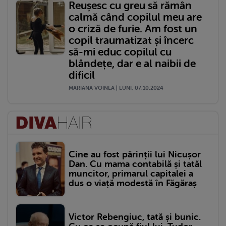
Reușesc cu greu să rămân
calmă când copilul meu are
o criză de furie. Am fost un
copil traumatizat și încerc
să-mi educ copilul cu
blândețe, dar e al naibii de
dificil
MARIANA VOINEA | LUNI, 07.10.2024
Cine au fost părinții lui Nicușor
Dan. Cu mama contabilă și tatăl
muncitor, primarul capitalei a
dus o viață modestă în Făgăraș
Victor Rebengiuc, tată și bunic.