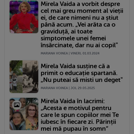
Mirela Vaida a vorbit despre
cel mai greu moment al vieții
ei, de care nimeni nu a știut
până acum. „Vei arăta ca o
graviduță, ai toate
simptomele unei femei
însărcinate, dar nu ai copil"
MARIANA VOINEA | VINERI, 01.03.2024
Mirela Vaida susține că a
primit o educație spartană.
„Nu puteai să misti un deget"
MARIANA VOINEA | JOI, 29.05.2025
Mirela Vaida în lacrimi:
„Acesta e motivul pentru
care le spun copiilor mei Te
iubesc în fiecare zi. Părinții
mei mă pupau în somn”