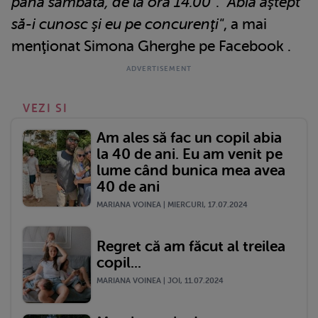
până sâmbătă, de la ora 14.00"
.
"Abia aştept
să-i cunosc şi eu pe concurenţi"
, a mai
menţionat Simona Gherghe pe Facebook .
VEZI SI
Am ales să fac un copil abia
la 40 de ani. Eu am venit pe
lume când bunica mea avea
40 de ani
MARIANA VOINEA | MIERCURI, 17.07.2024
Regret că am făcut al treilea
copil...
MARIANA VOINEA | JOI, 11.07.2024