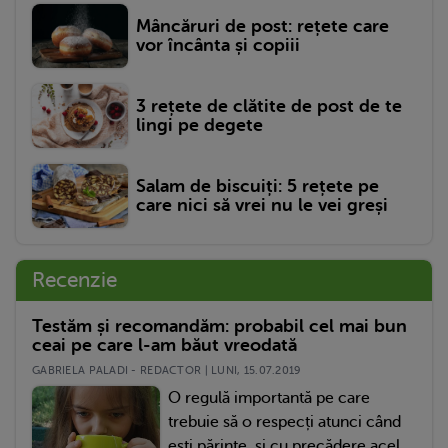
Mâncăruri de post: rețete care
vor încânta și copiii
3 rețete de clătite de post de te
lingi pe degete
Salam de biscuiți: 5 rețete pe
care nici să vrei nu le vei greși
Recenzie
Testăm și recomandăm: probabil cel mai bun
ceai pe care l-am băut vreodată
GABRIELA PALADI - REDACTOR | LUNI, 15.07.2019
O regulă importantă pe care
trebuie să o respecți atunci când
ești părinte, și cu precădere acel