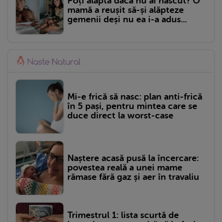
Poți alăpta dacă nu ai născut? O
mamă a reușit să-și alăpteze
gemenii deși nu ea i-a adus...
Mi-e frică să nasc: plan anti-frică
în 5 pași, pentru mintea care se
duce direct la worst-case
Naștere acasă pusă la încercare:
povestea reală a unei mame
rămase fără gaz și aer în travaliu
Trimestrul 1: lista scurtă de