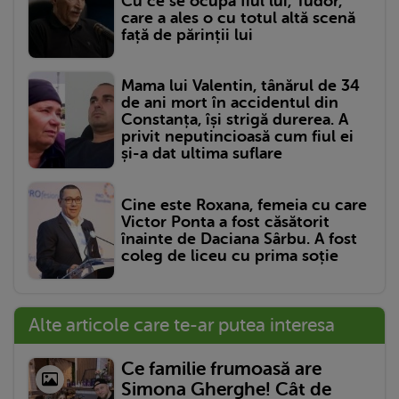
Cu ce se ocupă fiul lui, Tudor,
care a ales o cu totul altă scenă
față de părinții lui
Mama lui Valentin, tânărul de 34
de ani mort în accidentul din
Constanța, își strigă durerea. A
privit neputincioasă cum fiul ei
și-a dat ultima suflare
Cine este Roxana, femeia cu care
Victor Ponta a fost căsătorit
înainte de Daciana Sârbu. A fost
coleg de liceu cu prima soție
Alte articole care te-ar putea interesa
Ce familie frumoasă are
Simona Gherghe! Cât de