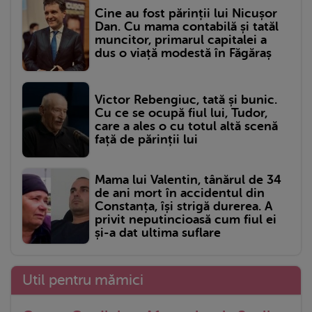
Cine au fost părinții lui Nicușor
Dan. Cu mama contabilă și tatăl
muncitor, primarul capitalei a
dus o viață modestă în Făgăraș
Victor Rebengiuc, tată și bunic.
Cu ce se ocupă fiul lui, Tudor,
care a ales o cu totul altă scenă
față de părinții lui
Mama lui Valentin, tânărul de 34
de ani mort în accidentul din
Constanța, își strigă durerea. A
privit neputincioasă cum fiul ei
și-a dat ultima suflare
Util pentru mămici