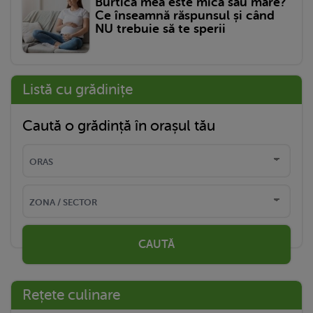
Burtica mea este mică sau mare?
Ce înseamnă răspunsul și când
NU trebuie să te sperii
Listă cu grădinițe
Caută o grădință în orașul tău
CAUTĂ
Rețete culinare