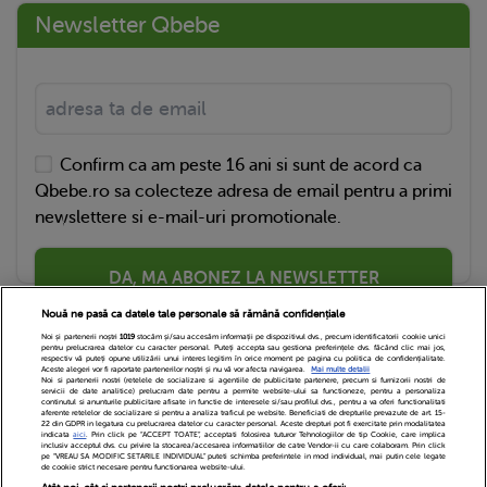
Newsletter Qbebe
Confirm ca am peste 16 ani si sunt de acord ca
Qbebe.ro sa colecteze adresa de email pentru a primi
newslettere si e-mail-uri promotionale.
DA, MA ABONEZ LA NEWSLETTER
Nouă ne pasă ca datele tale personale să rămână confidențiale
Noi și partenerii noștri
1019
stocăm și/sau accesăm informații pe dispozitivul dvs., precum identificatorii cookie unici
pentru prelucrarea datelor cu caracter personal. Puteți accepta sau gestiona preferințele dvs. făcând clic mai jos,
respectiv vă puteți opune utilizării unui interes legitim în orice moment pe pagina cu politica de confidențialitate.
Aceste alegeri vor fi raportate partenerilor noștri și nu vă vor afecta navigarea.
Mai multe detalii
Noi si partenerii nostri (retelele de socializare si agentiile de publicitate partenere, precum si furnizorii nostri de
servicii de date analitice) prelucram date pentru a permite website-ului sa functioneze, pentru a personaliza
continutul si anunturile publicitare afisate in functie de interesele si/sau profilul dvs., pentru a va oferi functionalitati
aferente retelelor de socializare si pentru a analiza traficul pe website. Beneficiati de drepturile prevazute de art. 15-
22 din GDPR in legatura cu prelucrarea datelor cu caracter personal. Aceste drepturi pot fi exercitate prin modalitatea
indicata
aici
. Prin click pe “ACCEPT TOATE”, acceptati folosirea tuturor Tehnologiilor de tip Cookie, care implica
inclusiv acceptul dvs. cu privire la stocarea/accesarea informatiilor de catre Vendor-ii cu care colaboram. Prin click
Echipa Editoriala
Newsletter
Contact
pe “VREAU SA MODIFIC SETARILE INDIVIDUAL” puteti schimba preferintele in mod individual, mai putin cele legate
de cookie strict necesare pentru functionarea website-ului.