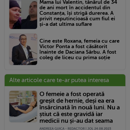
Mama lui Valentin, tânărul de 34
de ani mort în accidentul din
Constanța, își strigă durerea. A
privit neputincioasă cum fiul ei
și-a dat ultima suflare
Cine este Roxana, femeia cu care
Victor Ponta a fost căsătorit
înainte de Daciana Sârbu. A fost
coleg de liceu cu prima soție
Alte articole care te-ar putea interesa
O femeie a fost operată
greșit de hernie, deși ea era
însărcinată în nouă luni. Nu a
știut că este gravidă iar
medicii nu și-au dat seama
ANDREEA GUICA - REDACTOR | JOI, 24.08.2023