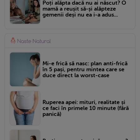
Poți alăpta dacă nu ai născut? O
mamă a reușit să-și alăpteze
gemenii deși nu ea i-a adus...
Mi-e frică să nasc: plan anti-frică
în 5 pași, pentru mintea care se
duce direct la worst-case
Ruperea apei: mituri, realitate și
ce faci în primele 10 minute (fără
panică)