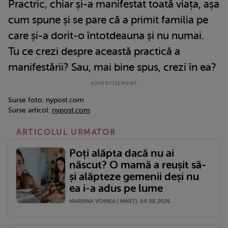
Practric, chiar și-a manifestat toată viața, așa
cum spune și se pare că a primit familia pe
care și-a dorit-o întotdeauna și nu numai.
Tu ce crezi despre această practică a
manifestării? Sau, mai bine spus, crezi în ea?
Surse foto: nypost.com
Surse articol:
nypost.com
ARTICOLUL URMATOR
Poți alăpta dacă nu ai
născut? O mamă a reușit să-
și alăpteze gemenii deși nu
ea i-a adus pe lume
MARIANA VOINEA | MARŢI, 04.08.2026