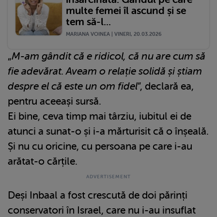
multe femei îl ascund și se
tem să-l...
MARIANA VOINEA | VINERI, 20.03.2026
„
M-am gândit că e ridicol, că nu are cum să
fie adevărat. Aveam o relație solidă și știam
despre el că este un om fidel
”, declară ea,
pentru aceeași sursă.
Ei bine, ceva timp mai târziu, iubitul ei de
atunci a sunat-o și i-a mărturisit că o înșeală.
Și nu cu oricine, cu persoana pe care i-au
arătat-o cărțile.
Deși Inbaal a fost crescută de doi părinți
conservatori în Israel, care nu i-au insuflat