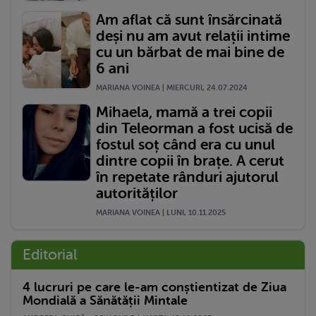
Am aflat că sunt însărcinată
deși nu am avut relații intime
cu un bărbat de mai bine de
6 ani
MARIANA VOINEA | MIERCURI, 24.07.2024
Mihaela, mamă a trei copii
din Teleorman a fost ucisă de
fostul soț când era cu unul
dintre copii în brațe. A cerut
în repetate rânduri ajutorul
autorităților
MARIANA VOINEA | LUNI, 10.11.2025
Editorial
4 lucruri pe care le-am conștientizat de Ziua
Mondială a Sănătății Mintale