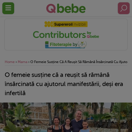
Home
›
Mama
›
O Femeie Susține Că A Reușit Să Rămână Însărcinată Cu Ajutorul Ma
O femeie susține că a reușit să rămână
însărcinată cu ajutorul manifestării, deși era
infertilă