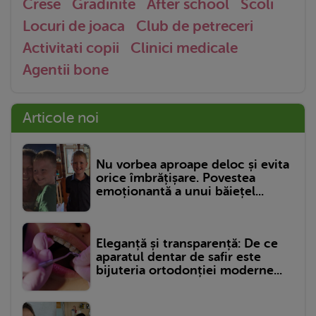
Crese
Gradinite
After school
Scoli
Locuri de joaca
Club de petreceri
Activitati copii
Clinici medicale
Agentii bone
Articole noi
Nu vorbea aproape deloc și evita
orice îmbrățișare. Povestea
emoționantă a unui băiețel...
Eleganță și transparență: De ce
aparatul dentar de safir este
bijuteria ortodonției moderne...