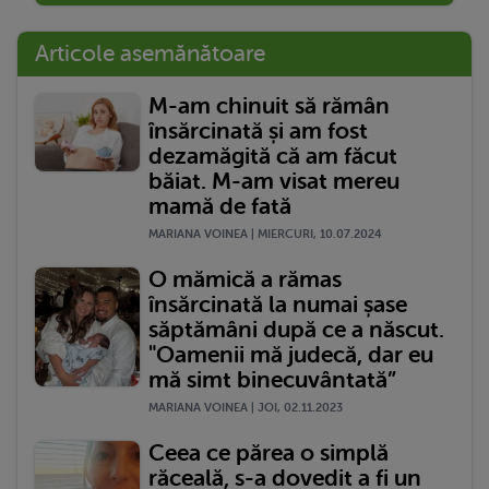
Articole asemănătoare
M-am chinuit să rămân
însărcinată și am fost
dezamăgită că am făcut
băiat. M-am visat mereu
mamă de fată
MARIANA VOINEA | MIERCURI, 10.07.2024
O mămică a rămas
însărcinată la numai șase
săptămâni după ce a născut.
"Oamenii mă judecă, dar eu
mă simt binecuvântată”
MARIANA VOINEA | JOI, 02.11.2023
Ceea ce părea o simplă
răceală, s-a dovedit a fi un