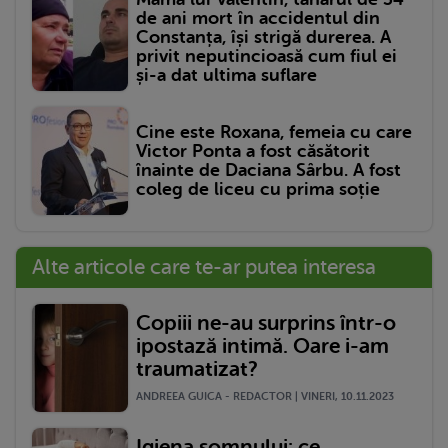
de ani mort în accidentul din
Constanța, își strigă durerea. A
privit neputincioasă cum fiul ei
și-a dat ultima suflare
Cine este Roxana, femeia cu care
Victor Ponta a fost căsătorit
înainte de Daciana Sârbu. A fost
coleg de liceu cu prima soție
Alte articole care te-ar putea interesa
Copiii ne-au surprins într-o
ipostază intimă. Oare i-am
traumatizat?
ANDREEA GUICA - REDACTOR | VINERI, 10.11.2023
Igiena somnului: ce