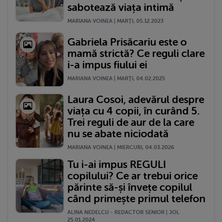
sabotează viața intimă
MARIANA VOINEA | MARŢI, 05.12.2023
Gabriela Prisăcariu este o
mamă strictă? Ce reguli clare
i-a impus fiului ei
MARIANA VOINEA | MARŢI, 04.02.2025
Laura Cosoi, adevărul despre
viața cu 4 copii, în curând 5.
Trei reguli de aur de la care
nu se abate niciodată
MARIANA VOINEA | MIERCURI, 04.03.2026
Tu i-ai impus REGULI
copilului? Ce ar trebui orice
părinte să-și învețe copilul
când primește primul telefon
ALINA NEDELCU - REDACTOR SENIOR | JOI,
25.01.2024