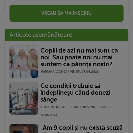
VREAU SĂ MĂ ÎNSCRIU
Articole asemănătoare
Copiii de azi nu mai sunt ca
noi. Sau poate noi nu mai
suntem ca părinții noștri?
MARIANA VOINEA | VINERI, 17.04.2026
Ce condiții trebuie să
îndeplinești când donezi
sânge
ALINA NEDELCU - REDACTOR SENIOR | VINERI,
14.06.2024
„Am 9 copii și nu există scuză