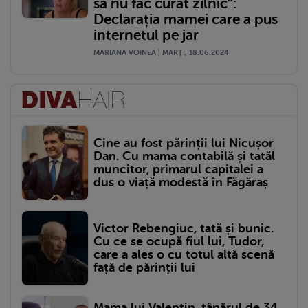
să nu fac curat zilnic”:
Declarația mamei care a pus
internetul pe jar
MARIANA VOINEA | MARŢI, 18.06.2024
Cine au fost părinții lui Nicușor
Dan. Cu mama contabilă și tatăl
muncitor, primarul capitalei a
dus o viață modestă în Făgăraș
Victor Rebengiuc, tată și bunic.
Cu ce se ocupă fiul lui, Tudor,
care a ales o cu totul altă scenă
față de părinții lui
Mama lui Valentin, tânărul de 34