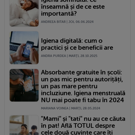
înseamnă și de ce este
importantă?
ANDREEA BITAR | JOI, 06.06.2024
Igiena digitală: cum o
practici și ce beneficii are
ANDRA PURDEA | MARŢI, 28.10.2025
Absorbante gratuite în școli:
un pas mic pentru autorițăți,
un pas mare pentru
incluziune. Igiena menstruală
NU mai poate fi tabu în 2024
MARIANA VOINEA | MARŢI, 28.05.2024
"Mami" și "tati" nu au ce căuta
în pat! Află TOTUL despre
cele două cuvinte care îți