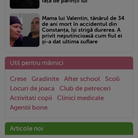
față de părinții lui
Mama lui Valentin, tânărul de 34
de ani mort în accidentul din
Constanța, își strigă durerea. A
privit neputincioasă cum fiul ei
și-a dat ultima suflare
Util pentru mămici
Crese
Gradinite
After school
Scoli
Locuri de joaca
Club de petreceri
Activitati copii
Clinici medicale
Agentii bone
Articole noi