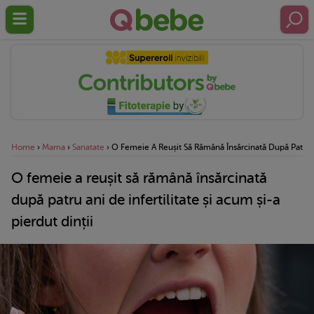
Home
›
Mama
›
Sanatate
›
O Femeie A Reușit Să Rămână Însărcinată După Patru Ani
O femeie a reușit să rămână însărcinată
după patru ani de infertilitate și acum și-a
pierdut dinții