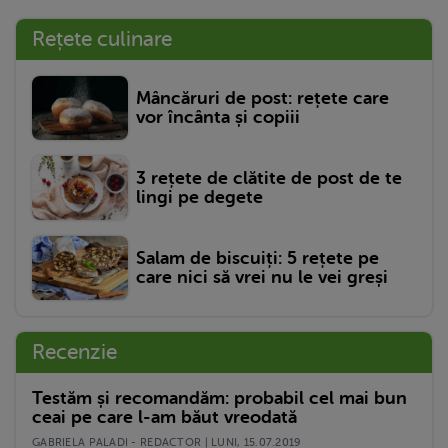
Rețete culinare
Mâncăruri de post: rețete care
vor încânta și copiii
3 rețete de clătite de post de te
lingi pe degete
Salam de biscuiți: 5 rețete pe
care nici să vrei nu le vei greși
Recenzie
Testăm și recomandăm: probabil cel mai bun
ceai pe care l-am băut vreodată
GABRIELA PALADI - REDACTOR | LUNI, 15.07.2019