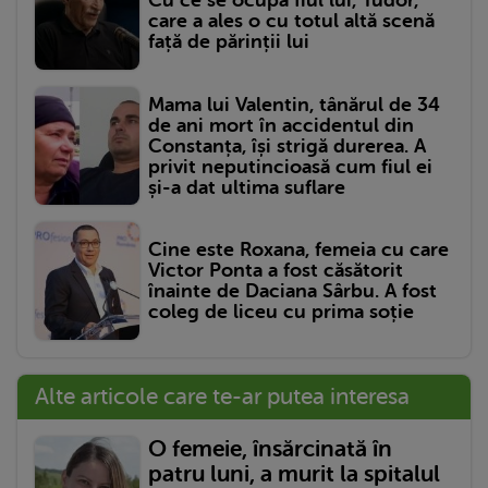
Cu ce se ocupă fiul lui, Tudor,
care a ales o cu totul altă scenă
față de părinții lui
Mama lui Valentin, tânărul de 34
de ani mort în accidentul din
Constanța, își strigă durerea. A
privit neputincioasă cum fiul ei
și-a dat ultima suflare
Cine este Roxana, femeia cu care
Victor Ponta a fost căsătorit
înainte de Daciana Sârbu. A fost
coleg de liceu cu prima soție
Alte articole care te-ar putea interesa
O femeie, însărcinată în
patru luni, a murit la spitalul