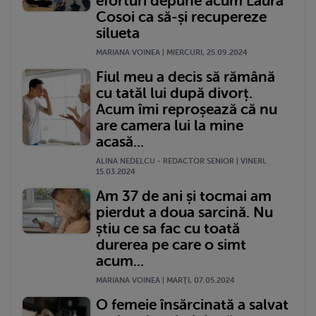
eforturi depune acum Laura
Cosoi ca să-și recupereze
silueta
MARIANA VOINEA | MIERCURI, 25.09.2024
Fiul meu a decis să rămână
cu tatăl lui după divorț.
Acum îmi reproșează că nu
are camera lui la mine
acasă...
ALINA NEDELCU - REDACTOR SENIOR | VINERI,
15.03.2024
Am 37 de ani și tocmai am
pierdut a doua sarcină. Nu
știu ce sa fac cu toată
durerea pe care o simt
acum...
MARIANA VOINEA | MARŢI, 07.05.2024
O femeie însărcinată a salvat