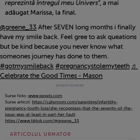
reprezintă întregul meu Univers
”, a mai
adăugat Marissa, la final.
@greene_33
After SEVEN long months i finally
have my smile back. Feel gree to ask queations
but be kind because you never know what
someones journey has done to them.
#gotmysmileback
#pregnancystolemyteeth
♬
Celebrate the Good Times - Mason
Surse foto:
www.pexels.com
Surse articol:
https://cafemom.com/parenting/infertility-
pregnancy-tooth-loss/she-recognizes-that-the-severity-of-the-
issue-was-at-least-in-part-her-fault
https://www.tiktok.com/@greene_33
ARTICOLUL URMATOR