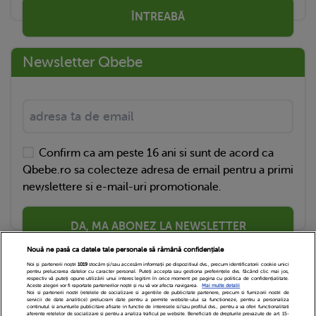
ÎNTREABĂ
Newsletter Qbebe
Confirm ca am peste 16 ani si sunt de acord ca
Qbebe.ro sa colecteze adresa de email pentru a primi
newslettere si e-mail-uri promotionale.
DA, MA ABONEZ LA NEWSLETTER
Nouă ne pasă ca datele tale personale să rămână confidențiale
Noi și partenerii noștri
1019
stocăm și/sau accesăm informații pe dispozitivul dvs., precum identificatorii cookie unici
pentru prelucrarea datelor cu caracter personal. Puteți accepta sau gestiona preferințele dvs. făcând clic mai jos,
respectiv vă puteți opune utilizării unui interes legitim în orice moment pe pagina cu politica de confidențialitate.
Aceste alegeri vor fi raportate partenerilor noștri și nu vă vor afecta navigarea.
Mai multe detalii
Noi si partenerii nostri (retelele de socializare si agentiile de publicitate partenere, precum si furnizorii nostri de
servicii de date analitice) prelucram date pentru a permite website-ului sa functioneze, pentru a personaliza
continutul si anunturile publicitare afisate in functie de interesele si/sau profilul dvs., pentru a va oferi functionalitati
aferente retelelor de socializare si pentru a analiza traficul pe website. Beneficiati de drepturile prevazute de art. 15-