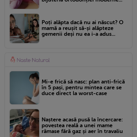
Poți alăpta dacă nu ai născut? O
mamă a reușit să-și alăpteze
gemenii deși nu ea i-a adus...
Mi-e frică să nasc: plan anti-frică
în 5 pași, pentru mintea care se
duce direct la worst-case
Naștere acasă pusă la încercare:
povestea reală a unei mame
rămase fără gaz și aer în travaliu