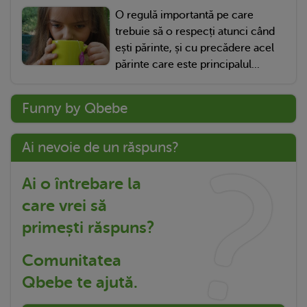
O regulă importantă pe care
trebuie să o respecți atunci când
ești părinte, și cu precădere acel
părinte care este principalul...
Funny by Qbebe
Ai nevoie de un răspuns?
Ai o întrebare la
care vrei să
primești răspuns?
Comunitatea
Qbebe te ajută.