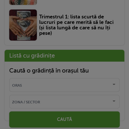
Trimestrul 1: lista scurtă de
lucruri pe care merită să le faci
(și lista lungă de care să nu îți
pese)
Listă cu grădinițe
Caută o grădință în orașul tău
CAUTĂ