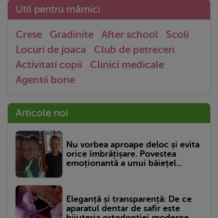
Util pentru mămici
Crese
Gradinite
After school
Scoli
Locuri de joaca
Club de petreceri
Activitati copii
Clinici medicale
Agentii bone
Articole noi
Nu vorbea aproape deloc și evita
orice îmbrățișare. Povestea
emoționantă a unui băiețel...
Eleganță și transparență: De ce
aparatul dentar de safir este
bijuteria ortodonției moderne...