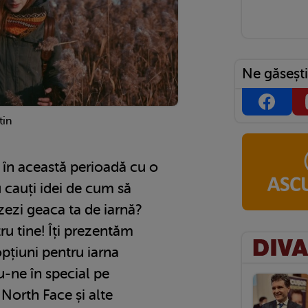
Ne găsești
tin
ti în această perioadă cu o
cauți idei de cum să
izezi geaca ta de iarnă?
ru tine! Îți prezentăm
pțiuni pentru iarna
-ne în special pe
North Face și alte