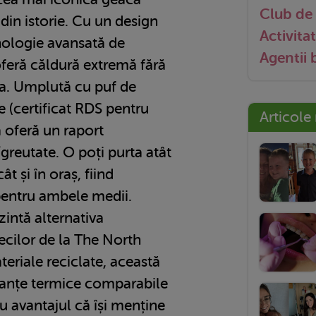
Club de 
in istorie. Cu un design
Activitat
hnologie avansată de
Agentii
oferă căldură extremă fără
ea. Umplută cu puf de
e (certificat RDS pentru
Articole
a oferă un raport
greutate. O poți purta atât
t și în oraș, fiind
 pentru ambele medii.
intă alternativa
ecilor de la The North
teriale reciclate, această
manțe termice comparabile
cu avantajul că își menține