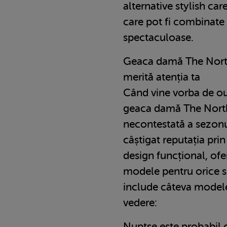
alternative stylish care
care pot fi combinate ș
spectaculoase.
Geaca damă The Nort
merită atenția ta
Când vine vorba de ou
geaca damă The North
necontestată a sezonu
câștigat reputația prin
design funcțional, ofe
modele pentru orice si
include câteva modele 
vedere:
Nuptse este probabil 