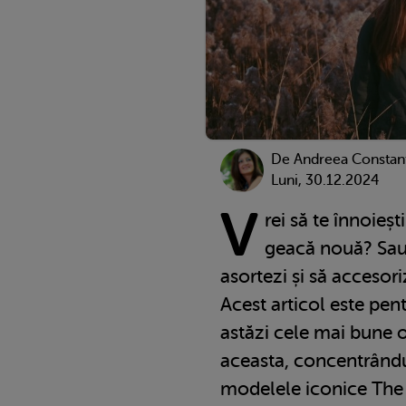
De
Andreea Constan
Luni, 30.12.2024
V
rei să te înnoieș
geacă nouă? Sau 
asortezi și să accesor
Acest articol este pent
astăzi cele mai bune o
aceasta, concentrându
modelele iconice The 