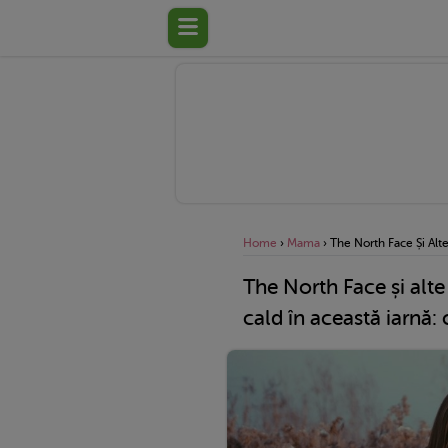
Home
›
Mama
›
The North Face Și Alte
The North Face și alte 
cald în această iarnă: 