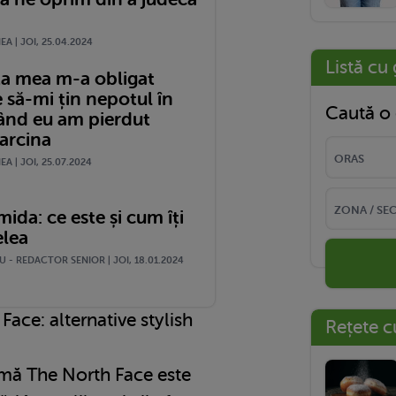
A | JOI, 25.04.2024
Listă cu 
 mea m-a obligat
 să-mi țin nepotul în
Caută o 
când eu am pierdut
sarcina
A | JOI, 25.07.2024
ida: ce este și cum îți
elea
 - REDACTOR SENIOR | JOI, 18.01.2024
ace: alternative stylish
Rețete c
amă The North Face este