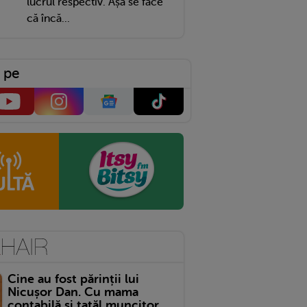
lucrul respectiv. Așa se face
că încă...
 pe
Cine au fost părinții lui
Nicușor Dan. Cu mama
contabilă și tatăl muncitor,