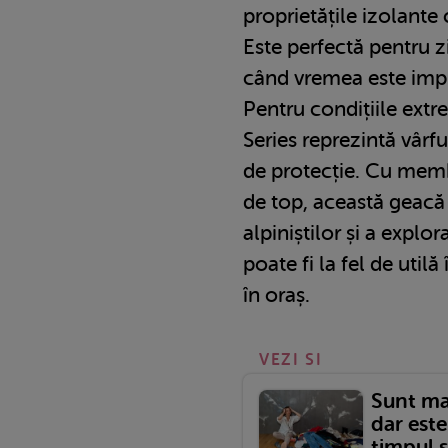
proprietățile izolante
Este perfectă pentru z
când vremea este impr
Pentru condițiile ex
Series reprezintă vârf
de protecție. Cu memb
de top, această geacă 
alpiniștilor și a explor
poate fi la fel de utilă
în oraș.
VEZI SI
Sunt ma
dar este
timpul 