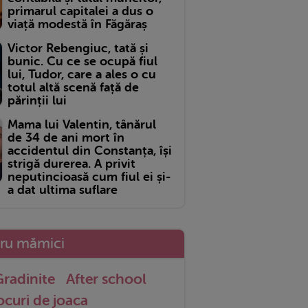
primarul capitalei a dus o
viață modestă în Făgăraș
Victor Rebengiuc, tată și
bunic. Cu ce se ocupă fiul
lui, Tudor, care a ales o cu
totul altă scenă față de
părinții lui
Mama lui Valentin, tânărul
de 34 de ani mort în
accidentul din Constanța, își
strigă durerea. A privit
neputincioasă cum fiul ei și-
a dat ultima suflare
tru mămici
radinite
After school
ocuri de joaca