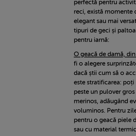
perfectă pentru activită
reci, există momente c
elegant sau mai versati
tipuri de geci și palto
pentru iarnă:
O geacă de damă, din 
fi o alegere surprinză
dacă știi cum să o acc
este stratificarea: po
peste un pulover gros
merinos, adăugând eve
voluminos. Pentru zile
pentru o geacă piele 
sau cu material termic