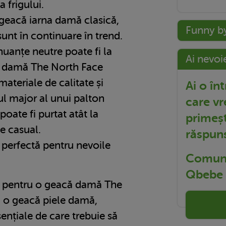
 frigului.
geacă iarna damă clasică,
Funny b
unt în continuare în trend.
nuanțe neutre poate fi la
Ai nevoi
ă damă The North Face
materiale de calitate și
Ai o în
ul major al unui palton
care vr
 poate fi purtat atât la
primeșt
te casual.
răspun
 perfectă pentru nevoile
Comuni
Qbebe t
i pentru o geacă damă The
 o geacă piele damă,
esențiale de care trebuie să