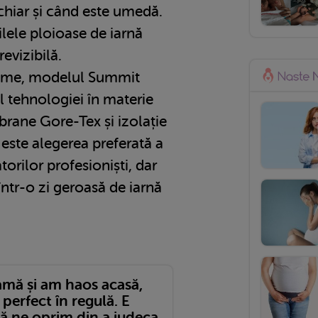
 chiar și când este umedă.
ilele ploioase de iarnă
evizibilă.
treme, modelul Summit
ul tehnologiei în materie
rane Gore-Tex și izolație
este alegerea preferată a
atorilor profesioniști, dar
 într-o zi geroasă de iarnă
mă și am haos acasă,
 perfect în regulă. E
să ne oprim din a judeca