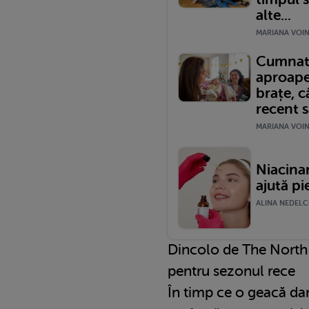
alte...
MARIANA VOINE
Cumnata
aproape
brațe, 
recent 
MARIANA VOINE
Niacinam
ajută pi
ALINA NEDELCU
Dincolo de The North F
pentru sezonul rece
În timp ce o geacă d