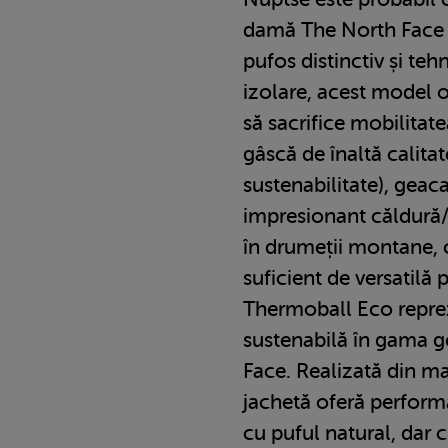
damă The North Face d
pufos distinctiv și te
izolare, acest model 
să sacrifice mobilitat
gâscă de înaltă calitat
sustenabilitate), geac
impresionant căldură/
în drumeții montane, câ
suficient de versatilă
Thermoball Eco reprez
sustenabilă în gama g
Face. Realizată din ma
jachetă oferă perfor
cu puful natural, dar 