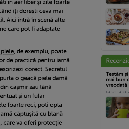
ți în aer liber și zile foarte
ând îți dorești ceva mai
l. Aici intră în scenă alte
ane care pot fi adaptate
piele
, de exemplu, poate
tor de practică pentru iarnă
Recenzi
esorizezi corect. Secretul
Testăm și
ți purta o geacă piele damă
mai bun c
vreodată
 din cașmir sau lână
GABRIELA PALA
ntual și un fular
le foarte reci, poți opta
damă căptușită cu blană
, care va oferi protecție