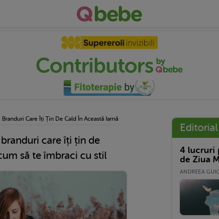
 Branduri Care Îți Țin De Cald În Această Iarnă: Cum Să Te Îmbraci Cu Stil
Editorial
branduri care îți țin de
4 lucruri
cum să te îmbraci cu stil
de Ziua M
ANDREEA GUICĂ