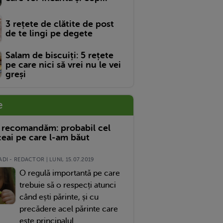
3 rețete de clătite de post
de te lingi pe degete
Salam de biscuiți: 5 rețete
pe care nici să vrei nu le vei
greși
e
 recomandăm: probabil cel
eai pe care l-am băut
DI - REDACTOR | LUNI, 15.07.2019
O regulă importantă pe care
trebuie să o respecți atunci
când ești părinte, și cu
precădere acel părinte care
este principalul...