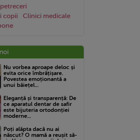
petreceri
i copii
Clinici medicale
 bone
 noi
Nu vorbea aproape deloc și
evita orice îmbrățișare.
Povestea emoționantă a
unui băiețel...
Eleganță și transparență: De
ce aparatul dentar de safir
este bijuteria ortodonției
moderne...
Poți alăpta dacă nu ai
născut? O mamă a reușit să-