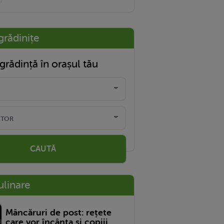
grădinițe
grădință în orașul tău
CAUTĂ
ulinare
Mâncăruri de post: rețete
care vor încânta și copiii