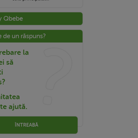
y Qbebe
e de un răspuns?
trebare la
ei să
i
s?
tatea
e ajută.
ÎNTREABĂ