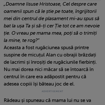
„Doamne Iisuse Hristoase, Cel despre care
oamenii spun că le știe pe toate, îngrijitorii
mei din centrul de plasament mi-au spus să
bat la ușa Ta și să-ți cer Ție tot ce am nevoie
ție. O vreau pe mama mea, poți să o trimiți
la mine, te rog?”
Aceasta a fost rugăciunea spusă printre
suspine de micuțul Alan cu obrajii brăzdați
de lacrimi și înroșiți de rugăciunile fierbinți.
Nu mai dorea nici măcar să se întoarcă în
centrul în care era adăpostit pentru că
adesea copiii își băteau joc de el.
Râdeau și spuneau că mama lui nu se va