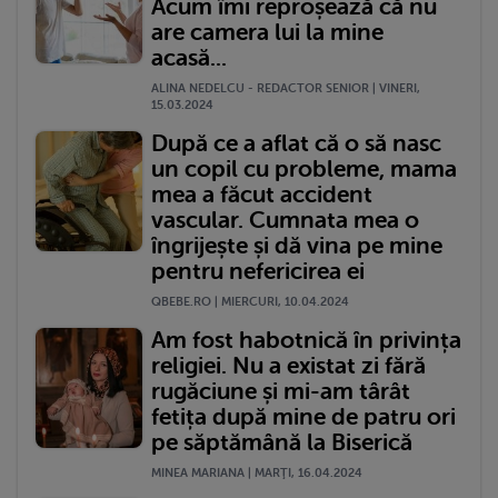
Acum îmi reproșează că nu
are camera lui la mine
acasă...
ALINA NEDELCU - REDACTOR SENIOR | VINERI,
15.03.2024
După ce a aflat că o să nasc
un copil cu probleme, mama
mea a făcut accident
vascular. Cumnata mea o
îngrijește și dă vina pe mine
pentru nefericirea ei
QBEBE.RO | MIERCURI, 10.04.2024
Am fost habotnică în privința
religiei. Nu a existat zi fără
rugăciune și mi-am târât
fetița după mine de patru ori
pe săptămână la Biserică
MINEA MARIANA | MARŢI, 16.04.2024