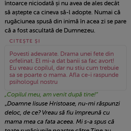
întoarce niciodată și nu avea de ales decât
să aștepte ca cineva să-l adopte. Numai că
rugăciunea spusă din inimă în acea zi se pare
că a fost ascultată de Dumnezeu.
Povesti adevarate. Drama unei fete din
orfelinat. El mi-a dat banii sa fac avort!
Eu vreau copilul, dar nu stiu cum trebuie
sa se poarte o mama. Afla ce-i raspunde
psihologul nostru
„Copilul meu, am venit după tine!”
„
Doamne Iisuse Hristoase, nu-mi răspunzi
deloc, de ce? Vreau să fiu împreună cu
mama mea ca fata aceea. Mi s-a spus că
toate rugăciunile noastre către Tine au