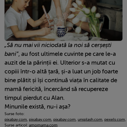
„Să nu mai vii niciodată la noi să cerșești
bani”
, au fost ultimele cuvinte pe care le-a
auzit de la părinții ei. Ulterior s-a mutat cu
copiii într-o altă țară, și-a luat un job foarte
bine plătit și își continuă viața în calitate de
mamă fericită, încercând să recupereze
timpul pierdut cu Alan.
Minunile există, nu-i așa?
Surse foto:
pixabay.com
,
pixabay.com
,
pixabay.com
,
unsplash.com
,
pexels.com,
Surse articol:
amomama.com