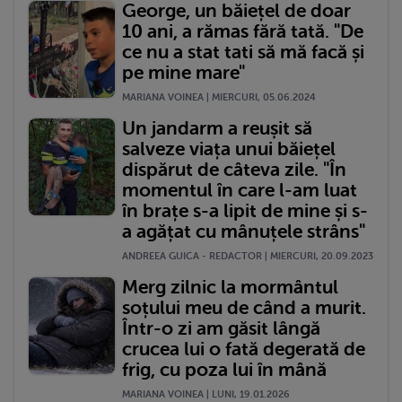
George, un băiețel de doar
10 ani, a rămas fără tată. "De
ce nu a stat tati să mă facă și
pe mine mare"
MARIANA VOINEA | MIERCURI, 05.06.2024
Un jandarm a reușit să
salveze viața unui băiețel
dispărut de câteva zile. "În
momentul în care l-am luat
în brațe s-a lipit de mine și s-
a agățat cu mânuțele strâns"
ANDREEA GUICA - REDACTOR | MIERCURI, 20.09.2023
Merg zilnic la mormântul
soțului meu de când a murit.
Într-o zi am găsit lângă
crucea lui o fată degerată de
frig, cu poza lui în mână
MARIANA VOINEA | LUNI, 19.01.2026