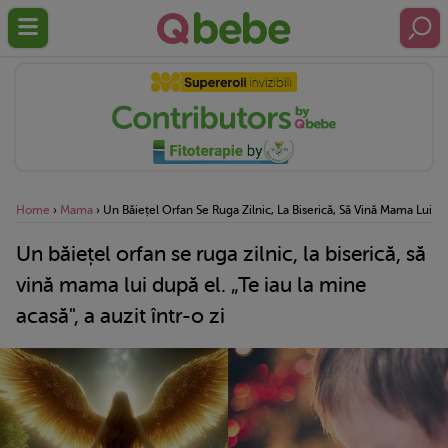
Home
›
Mama
›
Un Băiețel Orfan Se Ruga Zilnic, La Biserică, Să Vină Mama Lui Dup
Un băiețel orfan se ruga zilnic, la biserică, să
vină mama lui după el. „Te iau la mine
acasă", a auzit într-o zi