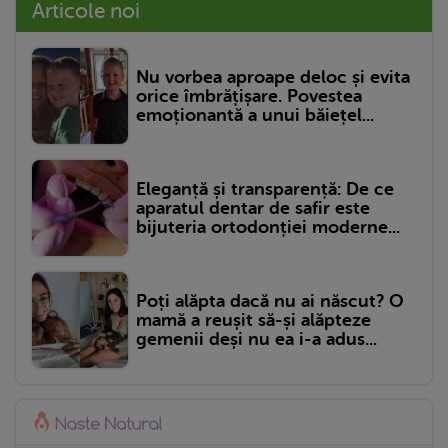
Articole noi
Nu vorbea aproape deloc și evita
orice îmbrățișare. Povestea
emoționantă a unui băiețel...
Eleganță și transparență: De ce
aparatul dentar de safir este
bijuteria ortodonției moderne...
Poți alăpta dacă nu ai născut? O
mamă a reușit să-și alăpteze
gemenii deși nu ea i-a adus...