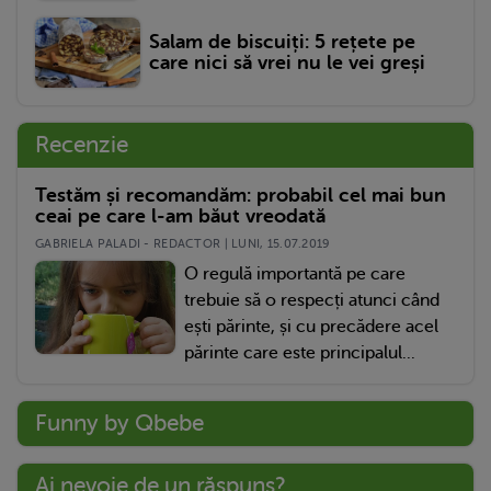
Salam de biscuiți: 5 rețete pe
care nici să vrei nu le vei greși
Recenzie
Testăm și recomandăm: probabil cel mai bun
ceai pe care l-am băut vreodată
GABRIELA PALADI - REDACTOR | LUNI, 15.07.2019
O regulă importantă pe care
trebuie să o respecți atunci când
ești părinte, și cu precădere acel
părinte care este principalul...
Funny by Qbebe
Ai nevoie de un răspuns?