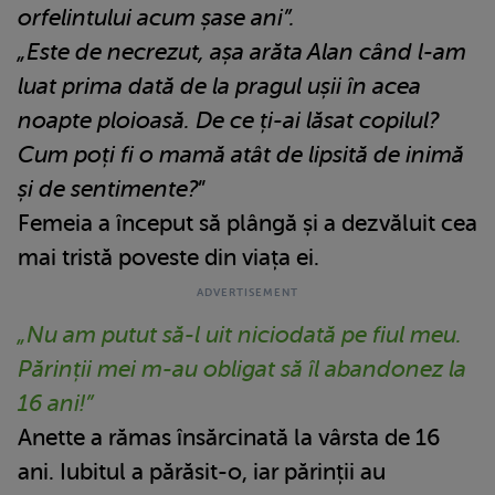
orfelintului acum șase ani”.
„Este de necrezut, așa arăta Alan când l-am
luat prima dată de la pragul ușii în acea
noapte ploioasă. De ce ți-ai lăsat copilul?
Cum poți fi o mamă atât de lipsită de inimă
și de sentimente?
”
Femeia a început să plângă și a dezvăluit cea
mai tristă poveste din viața ei.
„Nu am putut să-l uit niciodată pe fiul meu.
Părinții mei m-au obligat să îl abandonez la
16 ani!”
Anette a rămas însărcinată la vârsta de 16
ani. Iubitul a părăsit-o, iar părinții au