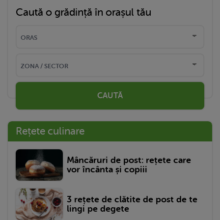
Caută o grădință în orașul tău
CAUTĂ
Rețete culinare
Mâncăruri de post: rețete care
vor încânta și copiii
3 rețete de clătite de post de te
lingi pe degete