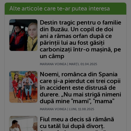
Alte articole care te-ar putea interesa
Destin tragic pentru o familie
din Buzău. Un copil de doi
ani a rămas orfan după ce
părinții lui au fost găsiți
carbonizați într-o mașină, pe
un câmp
MARIANA VOINEA | MARŢI, 01.04.2025
Noemi, românca din Spania
care și-a pierdut cei trei copii
în accident este distrusă de
durere. „Nu mai strigă nimeni
după mine "mami", "mama"
MARIANA VOINEA | LUNI, 11.08.2025
Fiul meu a decis să rămână
cu tatăl lui după divorț.