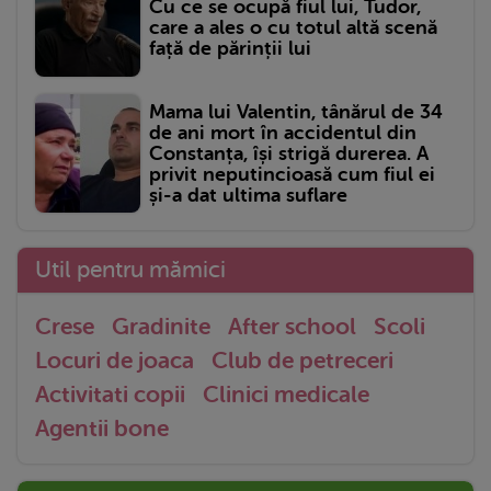
Cu ce se ocupă fiul lui, Tudor,
care a ales o cu totul altă scenă
față de părinții lui
Mama lui Valentin, tânărul de 34
de ani mort în accidentul din
Constanța, își strigă durerea. A
privit neputincioasă cum fiul ei
și-a dat ultima suflare
Util pentru mămici
Crese
Gradinite
After school
Scoli
Locuri de joaca
Club de petreceri
Activitati copii
Clinici medicale
Agentii bone