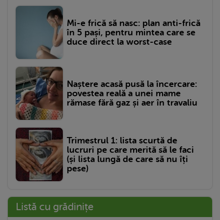
Mi-e frică să nasc: plan anti-frică
în 5 pași, pentru mintea care se
duce direct la worst-case
Naștere acasă pusă la încercare:
povestea reală a unei mame
rămase fără gaz și aer în travaliu
Trimestrul 1: lista scurtă de
lucruri pe care merită să le faci
(și lista lungă de care să nu îți
pese)
Listă cu grădinițe