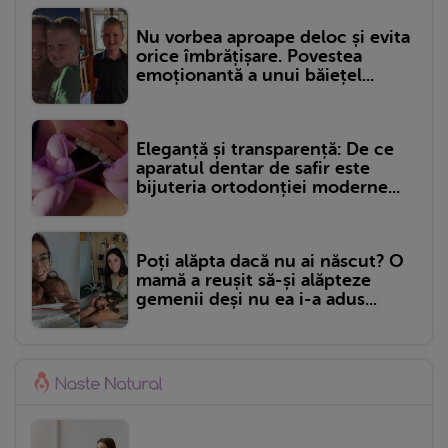
Nu vorbea aproape deloc și evita
orice îmbrățișare. Povestea
emoționantă a unui băiețel...
Eleganță și transparență: De ce
aparatul dentar de safir este
bijuteria ortodonției moderne...
Poți alăpta dacă nu ai născut? O
mamă a reușit să-și alăpteze
gemenii deși nu ea i-a adus...