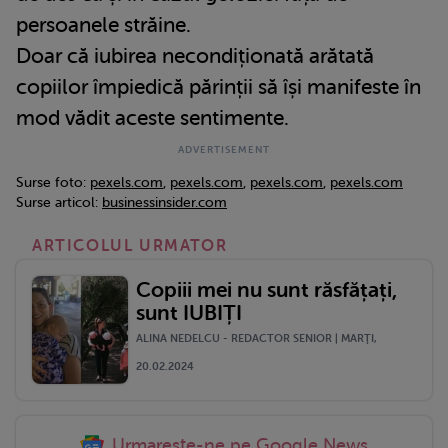
persoanele străine.
Doar că iubirea necondiționată arătată
copiilor împiedică părinții să își manifeste în
mod vădit aceste sentimente.
Surse foto:
pexels.com
,
pexels.com
,
pexels.com
,
pexels.com
Surse articol:
businessinsider.com
ARTICOLUL URMATOR
Copiii mei nu sunt răsfățați,
sunt IUBIȚI
ALINA NEDELCU - REDACTOR SENIOR | MARŢI,
20.02.2024
Urmareste-ne pe Google News