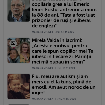
copilăria grea a lui Emeric
Ienei. Fostul antrenor a murit
la 88 de ani. "Tata a fost luat
prizonier de ruşi şi eliberat
de englezi"
MARIANA VOINEA | JOI, 06.11.2025
Mirela Vaida în lacrimi:
„Acesta e motivul pentru
care le spun copiilor mei Te
iubesc în fiecare zi. Părinții
mei mă pupau în somn”
MARIANA VOINEA | LUNI, 18.11.2024
Fiul meu are autism și am
mers cu el la tuns, plină de
emoții. Am avut noroc de un
înger!
MARIANA VOINEA | LUNI, 25.09.2023