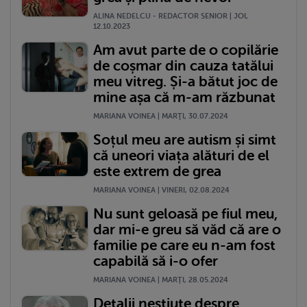
ALINA NEDELCU - REDACTOR SENIOR | JOI,
12.10.2023
Am avut parte de o copilărie
de coșmar din cauza tatălui
meu vitreg. Și-a bătut joc de
mine așa că m-am răzbunat
MARIANA VOINEA | MARŢI, 30.07.2024
Soțul meu are autism și simt
că uneori viața alături de el
este extrem de grea
MARIANA VOINEA | VINERI, 02.08.2024
Nu sunt geloasă pe fiul meu,
dar mi-e greu să văd că are o
familie pe care eu n-am fost
capabilă să i-o ofer
MARIANA VOINEA | MARŢI, 28.05.2024
Detalii neștiute despre