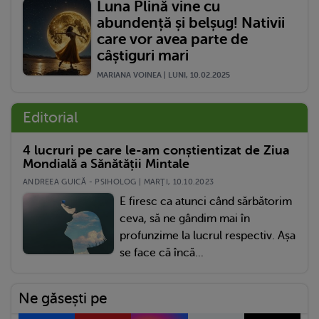
Luna Plină vine cu
abundență și belșug! Nativii
care vor avea parte de
câștiguri mari
MARIANA VOINEA | LUNI, 10.02.2025
Editorial
4 lucruri pe care le-am conștientizat de Ziua
Mondială a Sănătății Mintale
ANDREEA GUICĂ - PSIHOLOG | MARŢI, 10.10.2023
E firesc ca atunci când sărbătorim
ceva, să ne gândim mai în
profunzime la lucrul respectiv. Așa
se face că încă...
Ne găsești pe