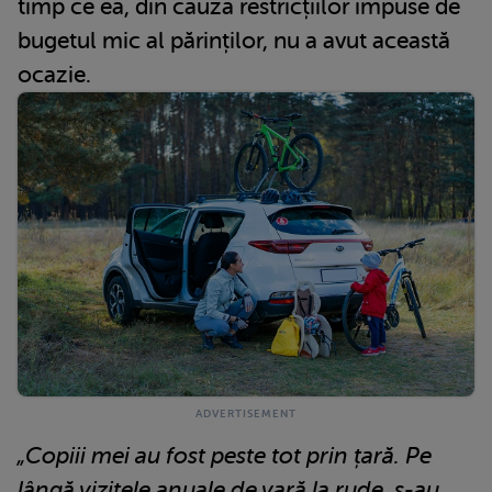
timp ce ea, din cauza restricțiilor impuse de
bugetul mic al părinților, nu a avut această
ocazie.
„Copiii mei au fost peste tot prin țară. Pe
lângă vizitele anuale de vară la rude, s-au