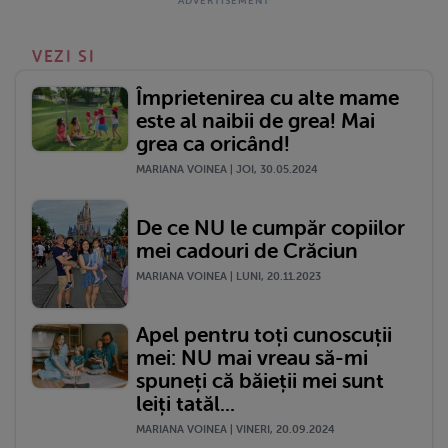
VEZI SI
Împrietenirea cu alte mame
este al naibii de grea! Mai
grea ca oricând!
MARIANA VOINEA | JOI, 30.05.2024
De ce NU le cumpăr copiilor
mei cadouri de Crăciun
MARIANA VOINEA | LUNI, 20.11.2023
Apel pentru toți cunoscuții
mei: NU mai vreau să-mi
spuneți că băieții mei sunt
leiți tatăl...
MARIANA VOINEA | VINERI, 20.09.2024