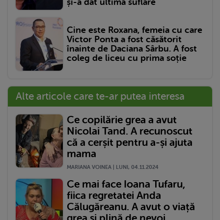
și-a dat ultima suflare
Cine este Roxana, femeia cu care
Victor Ponta a fost căsătorit
înainte de Daciana Sârbu. A fost
coleg de liceu cu prima soție
Alte articole care te-ar putea interesa
Ce copilărie grea a avut
Nicolai Tand. A recunoscut
că a cerșit pentru a-și ajuta
mama
MARIANA VOINEA | LUNI, 04.11.2024
Ce mai face Ioana Tufaru,
fiica regretatei Anda
Călugăreanu. A avut o viață
grea și plină de nevoi