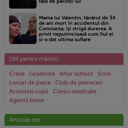
față de părinții lui
Mama lui Valentin, tânărul de 34
de ani mort în accidentul din
Constanța, își strigă durerea. A
privit neputincioasă cum fiul ei
și-a dat ultima suflare
Util pentru mămici
Crese
Gradinite
After school
Scoli
Locuri de joaca
Club de petreceri
Activitati copii
Clinici medicale
Agentii bone
Articole noi