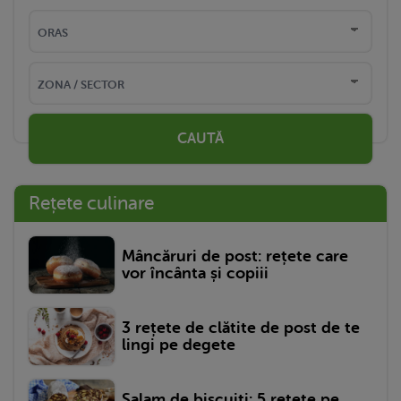
CAUTĂ
Rețete culinare
Mâncăruri de post: rețete care
vor încânta și copiii
3 rețete de clătite de post de te
lingi pe degete
Salam de biscuiți: 5 rețete pe