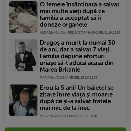
O femeie însărcinată a salvat
mai multe vieți după ce
familia a acceptat să îi
doneze organele
ANDREEA GUICA - REDACTOR | MIERCURI, 11.10.2023
Dragoş a murit la numai 30
de ani, dar a salvat 7 vieți.
Familia depune eforturi
uriașe să-l aducă acasă din
Marea Britanie
MARIANA VOINEA | VINERI, 13.06.2025
Erou la 5 ani! Un băiețel se
zbate între viață și moarte
după ce și-a salvat fratele
mai mic de la înec
MARIANA VOINEA | MARŢI, 21.04.2026