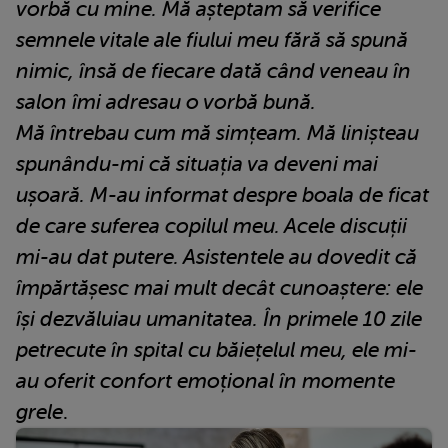
vorbă cu mine. Mă așteptam să verifice
semnele vitale ale fiului meu fără să spună
nimic, însă de fiecare dată când veneau în
salon îmi adresau o vorbă bună.
Mă întrebau cum mă simțeam. Mă linișteau
spunându-mi că situația va deveni mai
ușoară. M-au informat despre boala de ficat
de care suferea copilul meu. Acele discuții
mi-au dat putere. Asistentele au dovedit că
împărtășesc mai mult decât cunoaștere: ele
își dezvăluiau umanitatea. În primele 10 zile
petrecute în spital cu băiețelul meu, ele mi-
au oferit confort emoțional în momente
grele
.