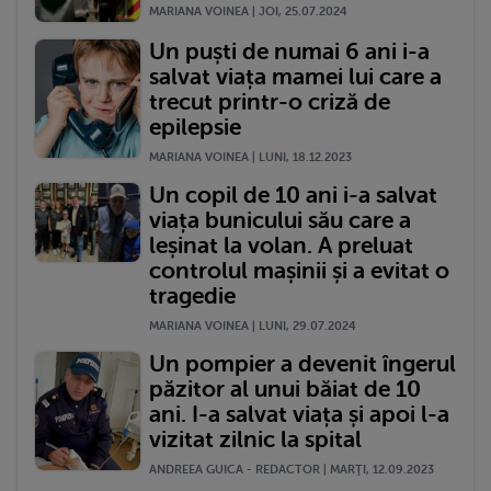
MARIANA VOINEA | JOI, 25.07.2024
Un puști de numai 6 ani i-a
salvat viața mamei lui care a
trecut printr-o criză de
epilepsie
MARIANA VOINEA | LUNI, 18.12.2023
Un copil de 10 ani i-a salvat
viața bunicului său care a
leșinat la volan. A preluat
controlul mașinii și a evitat o
tragedie
MARIANA VOINEA | LUNI, 29.07.2024
Un pompier a devenit îngerul
păzitor al unui băiat de 10
ani. I-a salvat viața și apoi l-a
vizitat zilnic la spital
ANDREEA GUICA - REDACTOR | MARŢI, 12.09.2023