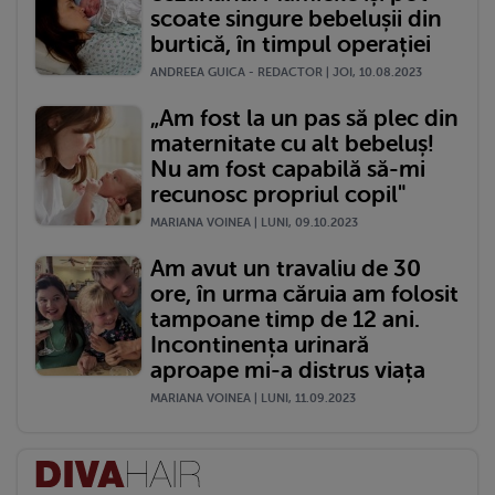
scoate singure bebelușii din
burtică, în timpul operației
ANDREEA GUICA - REDACTOR | JOI, 10.08.2023
„Am fost la un pas să plec din
maternitate cu alt bebeluș!
Nu am fost capabilă să-mi
recunosc propriul copil"
MARIANA VOINEA | LUNI, 09.10.2023
Am avut un travaliu de 30
ore, în urma căruia am folosit
tampoane timp de 12 ani.
Incontinența urinară
aproape mi-a distrus viața
MARIANA VOINEA | LUNI, 11.09.2023