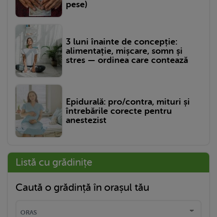
pese)
3 luni înainte de concepție:
alimentație, mișcare, somn și
stres — ordinea care contează
Epidurală: pro/contra, mituri și
întrebările corecte pentru
anestezist
Listă cu grădinițe
Caută o grădință în orașul tău