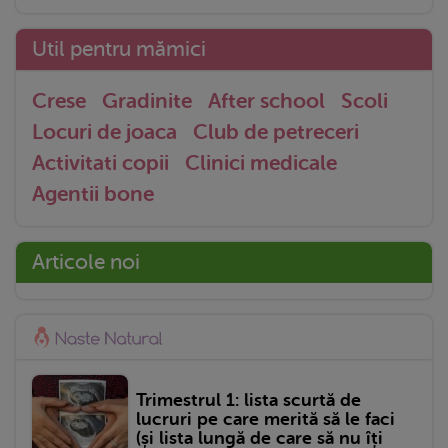
Util pentru mămici
Crese
Gradinite
After school
Scoli
Locuri de joaca
Club de petreceri
Activitati copii
Clinici medicale
Agentii bone
Articole noi
Trimestrul 1: lista scurtă de
lucruri pe care merită să le faci
(și lista lungă de care să nu îți