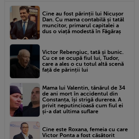
Cine au fost părinții lui Nicușor
Dan. Cu mama contabilă și tatăl
muncitor, primarul capitalei a
dus o viață modestă în Făgăraș
Victor Rebengiuc, tată și bunic.
Cu ce se ocupă fiul lui, Tudor,
care a ales o cu totul altă scenă
față de părinții lui
Mama lui Valentin, tânărul de 34
de ani mort în accidentul din
Constanța, își strigă durerea. A
privit neputincioasă cum fiul ei
și-a dat ultima suflare
Cine este Roxana, femeia cu care
Victor Ponta a fost căsătorit